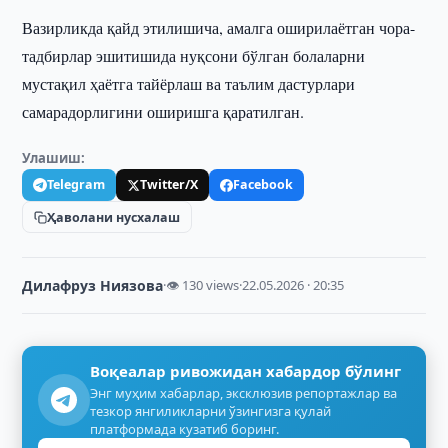
Вазирликда қайд этилишича, амалга оширилаётган чора-
тадбирлар эшитишида нуқсони бўлган болаларни
мустақил ҳаётга тайёрлаш ва таълим дастурлари
самарадорлигини оширишга қаратилган.
Улашиш:
Telegram
Twitter/X
Facebook
Ҳаволани нусхалаш
Дилафруз Ниязова
·
👁 130 views
·
22.05.2026 · 20:35
Воқеалар ривожидан хабардор бўлинг
Энг муҳим хабарлар, эксклюзив репортажлар ва
тезкор янгиликларни ўзингизга қулай
платформада кузатиб боринг.