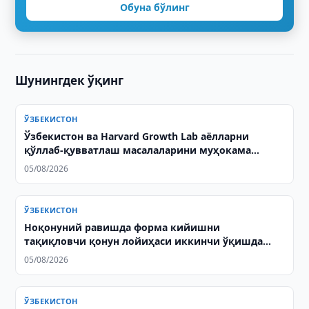
Обуна бўлинг
Шунингдек ўқинг
ЎЗБЕКИСТОН
Ўзбекистон ва Harvard Growth Lab аёлларни
қўллаб-қувватлаш масалаларини муҳокама
қилишди
05/08/2026
ЎЗБЕКИСТОН
Ноқонуний равишда форма кийишни
тақиқловчи қонун лойиҳаси иккинчи ўқишда
қабул қилинди
05/08/2026
ЎЗБЕКИСТОН