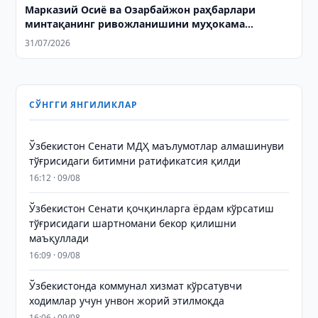
Марказий Осиё ва Озарбайжон раҳбарлари
минтақанинг ривожланишини муҳокама
қилишди ва қўшма декларация қабул қилишди
31/07/2026
СЎНГГИ ЯНГИЛИКЛАР
Ўзбекистон Сенати МДҲ маълумотлар алмашинуви
тўғрисидаги битимни ратификатсия қилди
16:12 · 09/08
Ўзбекистон Сенати қочқинларга ёрдам кўрсатиш
тўғрисидаги шартномани бекор қилишни
маъқуллади
16:09 · 09/08
Ўзбекистонда коммунал хизмат кўрсатувчи
ходимлар учун унвон жорий этилмоқда
16:06 · 09/08