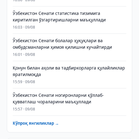
Ўзбекистон Сенати статистика тизимига
киритилган ўзгартиришларни маъқуллади
16:03 · 09/08
Ўзбекистон Сенати болалар ҳуқуқлари ва
омбудсманларни ҳимоя қилишни кучайтирди
16:01 · 09/08
Қонун билан аҳоли ва тадбиркорларга қулайликлар
яратилмоқда
15:59 · 09/08
Ўзбекистон Сенати ногиронларни қўллаб-
қувватлаш чораларини маъқуллади
15:57 · 09/08
Кўпроқ янгиликлар →