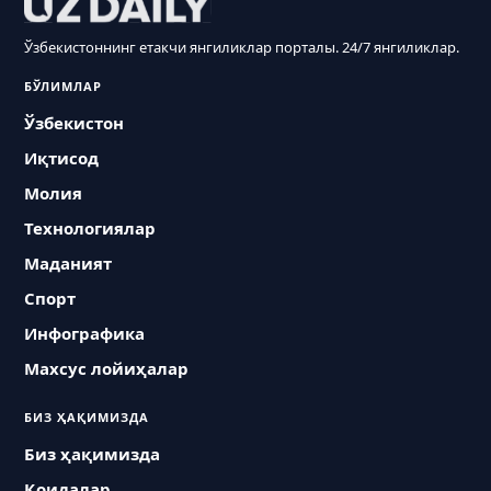
Ўзбекистоннинг етакчи янгиликлар порталы. 24/7 янгиликлар.
БЎЛИМЛАР
Ўзбекистон
Иқтисод
Молия
Технологиялар
Маданият
Спорт
Инфографика
Махсус лойиҳалар
БИЗ ҲАҚИМИЗДА
Биз ҳақимизда
Қоидалар