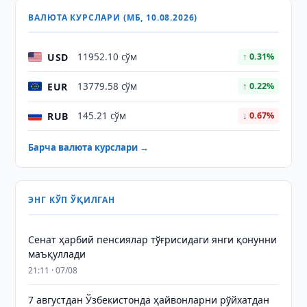
ВАЛЮТА КУРСЛАРИ (МБ, 10.08.2026)
USD
11952.10 сўм
↑ 0.31%
EUR
13779.58 сўм
↑ 0.22%
RUB
145.21 сўм
↓ 0.67%
Барча валюта курслари →
ЭНГ КЎП ЎҚИЛГАН
Сенат ҳарбий пенсиялар тўғрисидаги янги қонунни
маъқуллади
21:11 · 07/08
7 августдан Ўзбекистонда ҳайвонларни рўйхатдан