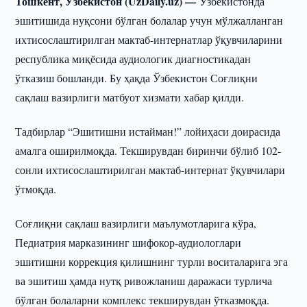
Тошкент, Ўзбекистон (UzDaily.uz) —
Ўзбекистонда
эшитишида нуқсони бўлган болалар учун мўлжалланган
ихтисослаштирилган мактаб-интернатлар ўқувчиларини
республика миқёсида аудиологик диагностикадан
ўтказиш бошланди. Бу ҳақда Ўзбекистон Соғлиқни
сақлаш вазирлиги матбуот хизмати хабар қилди.
Тадбирлар “Эшитишни истайман!” лойиҳаси доирасида
амалга оширилмоқда. Текширувдан биринчи бўлиб 102-
сонли ихтисослаштирилган мактаб-интернат ўқувчилари
ўтмоқда.
Соғлиқни сақлаш вазирлиги маълумотларига кўра,
Педиатрия марказининг шифокор-аудиологлари
эшитишни коррекция қилишнинг турли воситаларига эга
ва эшитиш ҳамда нутқ ривожланиш даражаси турлича
бўлган болаларни комплекс текширувдан ўтказмоқда.