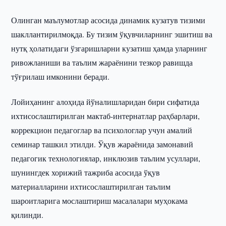
Олинган маълумотлар асосида динамик кузатув тизими
шакллантирилмоқда. Бу тизим ўқувчиларнинг эшитиш ва
нутқ ҳолатидаги ўзгаришларни кузатиш ҳамда уларнинг
ривожланиши ва таълим жараёнини тезкор равишда
тўғрилаш имконини беради.
Лойиҳанинг алоҳида йўналишларидан бири сифатида
ихтисослаштирилган мактаб-интернатлар раҳбарлари,
коррекцион педагоглар ва психологлар учун амалий
семинар ташкил этилди. Ўқув жараёнида замонавий
педагогик технологиялар, инклюзив таълим усуллари,
шунингдек хорижий тажриба асосида ўқув
материалларини ихтисослаштирилган таълим
шароитларига мослаштириш масалалари муҳокама
қилинди.