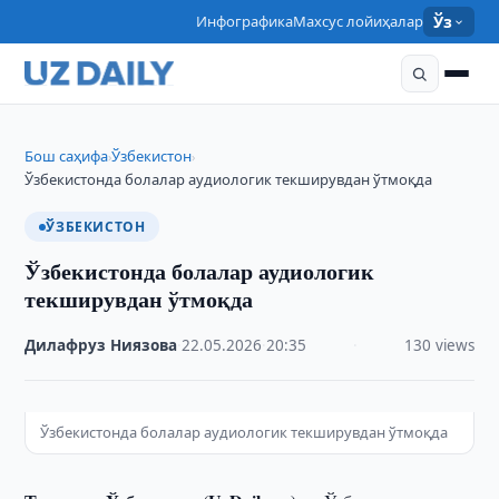
Инфографика
Махсус лойиҳалар
Ўз
Бош саҳифа
Ўзбекистон
›
›
Ўзбекистонда болалар аудиологик текширувдан ўтмоқда
ЎЗБЕКИСТОН
Ўзбекистонда болалар аудиологик
текширувдан ўтмоқда
Дилафруз Ниязова
·
22.05.2026
·
20:35
·
130 views
Ўзбекистонда болалар аудиологик текширувдан ўтмоқда