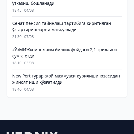
ўтказиш бошланади
18:45 · 04/08
Сенат пенсия тайинлаш тартибига киритилган
ўзгартиришларни маъқуллади
21:30 · 07/08
«ЎзМИЖ»нинг ярим йиллик фойдаси 2,1 триллион
сўмга етди
18:10 · 03/08
New Port турар-жой мажмуаси қурилиши юзасидан
жиноят иши қўзғатилди
18:40 · 04/08