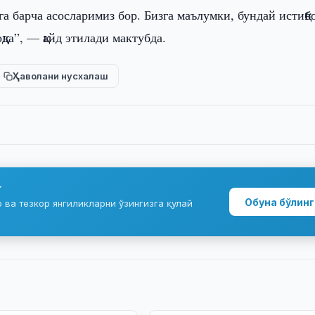
 барча асосларимиз бор. Бизга маълумки, бундай истиқб
да”, — қайд этилади мактубда.
Ҳаволани нусхалаш
г
Обуна бўлинг
ва тезкор янгиликларни ўзингизга қулай