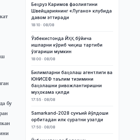
Беҳруз Каримов фаолиятини
Швейцариянинг «Лугано» клубида
кат
давом эттиради
18:10 · 08/08
Ўзбекистонда ЙҲҚ бўйича
ишларни кўриб чиқиш тартиби
ўзгариши мумкин
ош
18:00 · 08/08
Билимларни баҳолаш агентлиги ва
ЮНИСЕФ таълим тизимини
лган
баҳолашни ривожлантиришни
муҳокама қилди
17:55 · 08/08
да бу
оран
Samarkand-2028 сунъий йўлдоши
орбитадан илк суратни узатди
лкан
17:50 · 08/08
шини