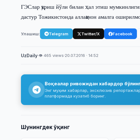
ГЭСлар қуриш йўли билан ҳал этиш мумкинлигига
дастур Тожикистонда аллақачон амалга оширилмоқ
Улашиш:
Telegram
Twitter/X
Facebook
UzDaily
·
👁 465 views
·
20.07.2016 · 14:52
Воқеалар ривожидан хабардор бўлин
Энг муҳим хабарлар, эксклюзив репортажлар 
платформада кузатиб боринг.
Шунингдек ўқинг