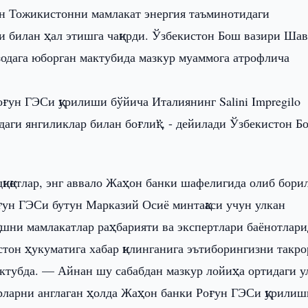
н Тожикистонни мамлакат энергия таъминотидаги
и билан ҳал этишга чақирди. Ўзбекистон Бош вазири Шав
одага юборган мактубида мазкур муаммога атрофлича
ун ГЭСи қурилиши бўйича Италиянинг Salini Impregilo
аги янгиликлар билан боғлиқ”, - дейилади Ўзбекистон Б
иқотлар, энг аввало Жаҳон банки шафелигида олиб бори
оғун ГЭСи бутун Марказий Осиё минтақаси учун улкан
қўшни мамлакатлар раҳбарияти ва экспертлари баёнотлари
истон ҳукуматига хабар қилинганига эътиборингизни такр
актубда. — Айнан шу сабабдан мазкур лойиҳа ортидаги у
тарларни англаган ҳолда Жаҳон банки Роғун ГЭСи қурили