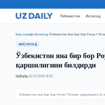
Ўзбекистон
Иқтисод
Бош саҳифа
Иқтисод
Ўзбекистон яна бир бор Роғун ГЭСн
›
›
ИҚТИСОД
Ўзбекистон яна бир бор Р
қаршилигини билдирди
UzDaily
·
20.07.2016
·
14:52
Ўзбекистон яна бир бор Роғун ГЭСнинг қурилишига ўз