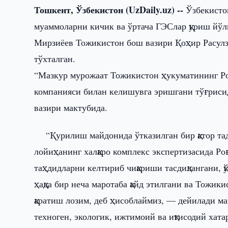
Тошкент, Ўзбекистон (UzDaily.uz) --
Ўзбекисто
муаммоларни кичик ва ўртача ГЭСлар қуриш йўл
Мирзиёев Тожикистон бош вазири Қоҳир Расулз
тўхталган.
“Мазкур мурожаат Тожикистон ҳукуматининг Роғ
компанияси билан келишувга эришгани тўғрисид
вазири мактубида.
“Қурилиш майдонида ўтказилган бир қатор тадқ
лойиҳанинг халқаро комплекс экспертизасида Р
таҳдидларни келтириб чиқариши тасдиқлангани, 
ҳақда бир неча маротаба қайд этилгани ва Тожик
қаратиш лозим, деб ҳисоблаймиз, — дейилади м
техноген, экологик, ижтимоий ва иқтисодий ха