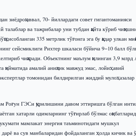
ан зиёдроқ аввал, 70- йиллардаги совет гигантоманияси
й талаблар ва тажрибалар уни тубдан қайта кўриб чиқишн
ўқ ҳисобланган 335 метрлик тўғонга эга бу қадар улкан миқ
нинг сейсмиклиги Рихтер шкаласи бўйича 9−10 балл бўл
елтириб чиқаради. Объектнинг маълум қилинган 3,9 млр
та қийматида амалий аниқлик мавжуд эмас, лойиҳавий
 экспертлар томонидан билдирилган жиддий мулоҳазалар
ҳам Роғун ГЭСи қурилишини давом эттиришга бўлган инт
ётган хатарли одимларнинг тўғирлаб бўлмас оқибатлари
ҳукумати мамлакат энергия таъминотидаги мушкул
дарё ва сув манбаларидан фойдаланган ҳолда кичик ва 