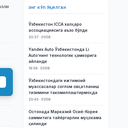
олли
ЭНГ КЎП ЎҚИЛГАН
Ўзбекистон ICCA халқаро
ассоциациясига аъзо бўлди
20:37 · 01/08
Yandex Auto Ўзбекистонда Li
Auto’нинг технологик ҳамкорига
айланди
19:56 · 01/08
Ўзбекистондаги ижтимоий
муассасалар соғлом овқатланиш
тизимини такомиллаштирмоқда
20:45 · 01/08
Остонада Марказий Осиё-Корея
саммитига тайёргарлик муҳокама
қилинди