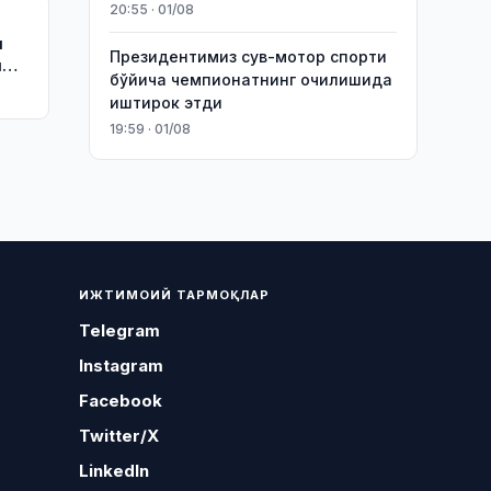
20:55 · 01/08
и
Президентимиз сув-мотор спорти
и
бўйича чемпионатнинг очилишида
иштирок этди
19:59 · 01/08
ИЖТИМОИЙ ТАРМОҚЛАР
Telegram
Instagram
Facebook
Twitter/X
LinkedIn