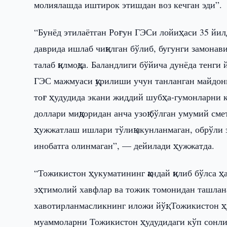
молиялашда иштирок этишдан воз кечган эди”.
“Бунёд этилаётган Роғун ГЭСи лойиҳаси 35 йилд
даврида ишлаб чиқилган бўлиб, бугунги замонави
талаб қилмоқда. Баландлиги бўйича дунёда тенги й
ГЭС мажмуаси қурилиши учун танланган майдон
тоғ ҳудудида экани жиддий шубҳа-гумонларни к
доллари миқдоридан анча узоқ бўлган умумий сме
ҳужжатлаш ишлари тўлиқ якунланмаган, обрўли
инобатга олинмаган”, — дейилади ҳужжатда.
“Тожикистон ҳукуматининг қандай қилиб бўлса 
эҳтимолий хавфлар ва тожик томонидан ташлана
хавотирланмасликнинг иложи йўқ. Тожикистон 
муаммоларни Тожикистон ҳудудидаги кўп сонли 