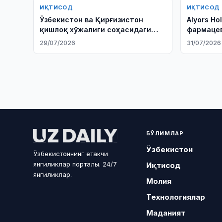
ИҚТИСОД
ИҚТИСОД
Ўзбекистон ва Қирғизистон
Alyors Ho
қишлоқ хўжалиги соҳасидаги
фармацев
ҳамкорликни кенгайтирмоқда
лойиҳала
29/07/2026
31/07/2026
БЎЛИМЛАР
Ўзбекистон
Ўзбекистоннинг етакчи
янгиликлар порталы. 24/7
Иқтисод
янгиликлар.
Молия
Технологиялар
Маданият