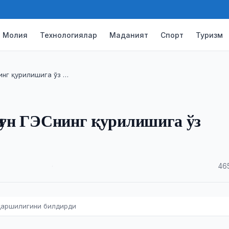
Молия
Технологиялар
Маданият
Спорт
Туризм
инг қурилишига ўз …
оғун ГЭСнинг қурилишига ўз
·
46
 қаршилигини билдирди