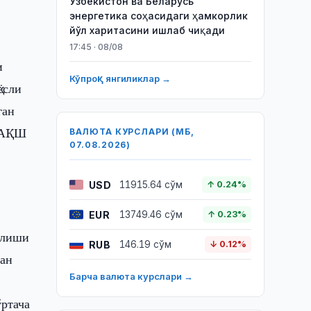
Ўзбекистон ва Беларусь
энергетика соҳасидаги ҳамкорлик
йўл харитасини ишлаб чиқади
17:45 · 08/08
и
Кўпроқ янгиликлар →
ёсли
ган
д АҚШ
ВАЛЮТА КУРСЛАРИ (МБ,
07.08.2026)
USD
11915.64 сўм
↑ 0.24%
EUR
13749.46 сўм
↑ 0.23%
илиши
RUB
146.19 сўм
↓ 0.12%
дан
Барча валюта курслари →
ўртача