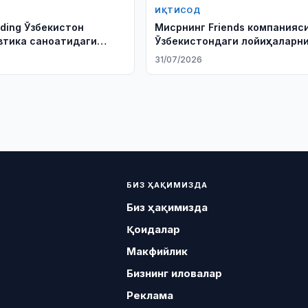
ИҚТИСОД
lding Ўзбекистон
Мисрнинг Friends компанияс
тика саноатидаги
Ўзбекистондаги лойиҳаларн
рни ўрганмоқда
ўрганмоқда
31/07/2026
БИЗ ҲАҚИМИЗДА
Биз ҳақимизда
Қоидалар
Макфийлик
Бизнинг иловалар
Реклама