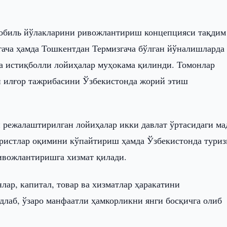
мобиль йўлакларини ривожлантириш концепцияси тақдим
гача ҳамда Тошкентдан Термизгача бўлган йўналишларда
ча истиқболли лойиҳалар муҳокама қилинди. Томонлар
 илғор тажрибасини Ўзбекистонда жорий этиш
режалаштирилган лойиҳалар икки давлат ўртасидаги м
уристлар оқимини кўпайтириш ҳамда Ўзбекистонда тури
ивожлантиришга хизмат қилади.
ар, капитал, товар ва хизматлар ҳаракатини
длаб, ўзаро манфаатли ҳамкорликни янги босқичга олиб