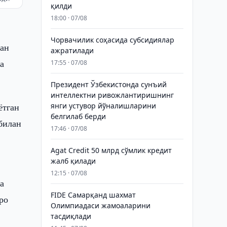
қилди
18:00 · 07/08
Чорвачилик соҳасида субсидиялар
ган
ажратилади
а
17:55 · 07/08
Президент Ўзбекистонда сунъий
интеллектни ривожлантиришнинг
ётган
янги устувор йўналишларини
белгилаб берди
билан
17:46 · 07/08
Agat Credit 50 млрд сўмлик кредит
жалб қилади
12:15 · 07/08
а
FIDE Самарқанд шахмат
ро
Олимпиадаси жамоаларини
тасдиқлади