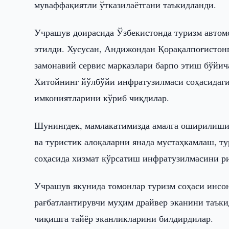
муваффақиятли ўтказилаётгани таъкидланди.
Учрашув доирасида Ўзбекистонда туризм авто
этилди. Хусусан, Андижондан Қорақалпоғистон
замонавий сервис марказлари барпо этиш бўйи
Хитойнинг йўлбўйи инфратузилмаси соҳасидаги
имкониятларини кўриб чиқдилар.
Шунингдек, мамлакатимизда амалга оширилиши 
ва туристик алоқаларни янада мустаҳкамлаш, т
соҳасида хизмат кўрсатиш инфратузилмасини р
Учрашув якунида томонлар туризм соҳаси инсонл
рағбатлантирувчи муҳим драйвер эканини таъки
чиқишга тайёр эканликларини билдирдилар.