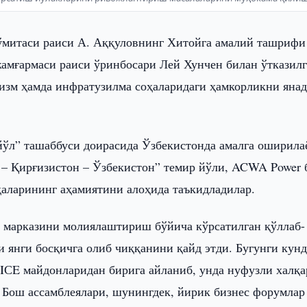
ўмитаси раиси А. Аққуловнинг Хитойга амалий ташрифи
 жамғармаси раиси ўринбосари Лей Хунчен билан ўтказил
изм ҳамда инфратузилма соҳаларидаги ҳамкорликни янад
йўл” ташаббуси доирасида Ўзбекистонда амалга оширила
 – Қирғизистон – Ўзбекистон” темир йўли, ACWA Power 
ҳаларининг аҳамиятини алоҳида таъкидладилар.
 марказини молиялаштириш бўйича кўрсатилган қўллаб-
 янги босқичга олиб чиққанини қайд этди. Бугунги кунд
IСE майдонларидан бирига айланиб, унда нуфузли халқа
Бош ассамблеялари, шунингдек, йирик бизнес форумлар