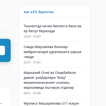
ЭНГ КЎП ЎҚИЛГАН
Тошкентда кичик бизнесга бино ва
ер бепул берилади
23:07 · 31/07
Саида Мирзиёева болалар
майдончалари қурилишига қарши
чиқди
22:57 · 31/07
Марказий Осиё ва Озарбайжон
давлат раҳбарлари “Боку”
меҳмонхонасининг очилиш
маросимида иштирок этдилар
00:01 · 01/08
Мухлиса Машарипова U17 жаҳон