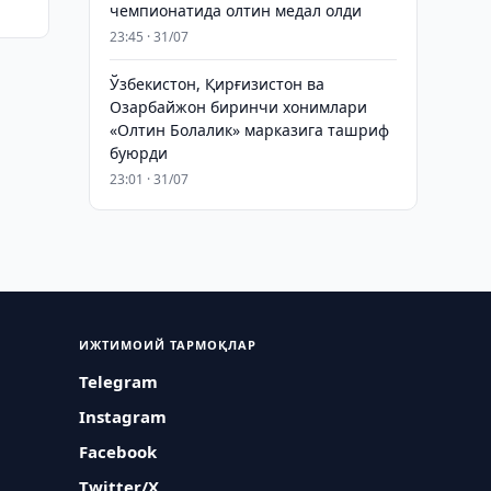
чемпионатида олтин медал олди
23:45 · 31/07
Ўзбекистон, Қирғизистон ва
Озарбайжон биринчи хонимлари
«Олтин Болалик» марказига ташриф
буюрди
23:01 · 31/07
ИЖТИМОИЙ ТАРМОҚЛАР
Telegram
Instagram
Facebook
Twitter/X