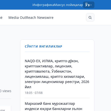
Инфографика
Махсус лойиҳалар
Ўз
нё
Media OutReach Newswire
СЎНГГИ ЯНГИЛИКЛАР
NAQD-EX, ИЛМА, крипто-дўкон,
криптоактивлар, лицензия,
криптовалюта, Ўзбекистон,
лицензиялаш, крипто хизматлари,
электрон лицензиялар реестри, 2026
йил
0 views
18:05 · 07/08
Марказий банк мурожаатлар
индекси юқори банкларни эълон
шди