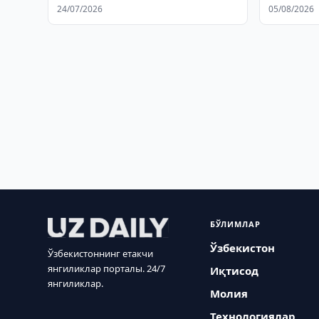
қилди
кенгайти
24/07/2026
05/08/2026
БЎЛИМЛАР
Ўзбекистон
Ўзбекистоннинг етакчи
янгиликлар порталы. 24/7
Иқтисод
янгиликлар.
Молия
Технологиялар