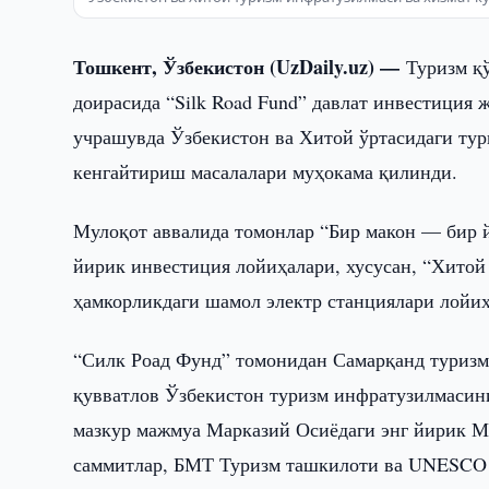
Тошкент, Ўзбекистон (UzDaily.uz) —
Туризм қ
доирасида “Silk Road Fund” давлат инвестиция
учрашувда Ўзбекистон ва Хитой ўртасидаги тур
кенгайтириш масалалари муҳокама қилинди.
Мулоқот аввалида томонлар “Бир макон — бир 
йирик инвестиция лойиҳалари, хусусан, “Хитой
ҳамкорликдаги шамол электр станциялари лойи
“Силк Роад Фунд” томонидан Самарқанд туризм
қувватлов Ўзбекистон туризм инфратузилмасини
мазкур мажмуа Марказий Осиёдаги энг йирик М
саммитлар, БМТ Туризм ташкилоти ва UNESCO 