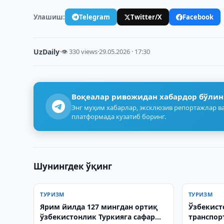
Улашиш:
Telegram
Twitter/X
Facebook
UzDaily
·
👁 330 views
·
29.05.2026 · 17:30
Воқеалар ривожидан хабардор бўлин
Энг муҳим хабарлар, эксклюзив репортажлар ва
платформада кузатиб боринг.
Шунингдек ўқинг
ТУРИЗМ
ТУРИЗМ
Ярим йилда 127 мингдан ортиқ
Ўзбекист
ўзбекистонлик Туркияга сафар
транспор