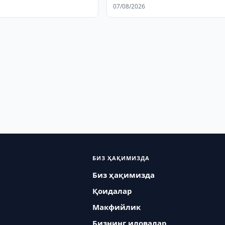
рилади
ошди
07/08/2026
БИЗ ҲАҚИМИЗДА
Биз ҳақимизда
Қоидалар
Макфийлик
Бизнинг иловалар