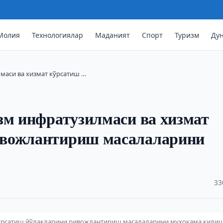
Молия
Технологиялар
Маданият
Спорт
Туризм
Ду
лмаси ва хизмат кўрсатиш …
зм инфратузилмаси ва хизмат
ивожлантириш масалаларини
·
33
 кўрсатиш йўлакларини ривожлантириш масалаларини муҳокама қили