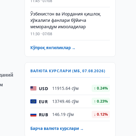
11:45 · 07/08
Ўзбекистон ва Иордания қишлоқ
хўжалиги фанлари бўйича
меморандум имзоладилар
11:30 · 07/08
Кўпроқ янгиликлар →
ВАЛЮТА КУРСЛАРИ (МБ, 07.08.2026)
аданий
зм
USD
11915.64 сўм
↑ 0.24%
EUR
13749.46 сўм
↑ 0.23%
RUB
146.19 сўм
↓ 0.12%
Барча валюта курслари →