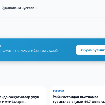
Ҳаволани нусхалаш
г
Обуна бўлинг
 тезкор янгиликларни ўзингизга қулай
ТУРИЗМ
онда саёҳатчилар учун
Ўзбекистондан Вьетнамга
т имтиёзлари
туристлар оқими 44,7 фоизга