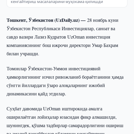
кенгайтириш масалаларини муҳокама қилишди
Тошкент, Ўзбекистон (UzDaily.uz) —
28 ноябрь куни
Ўзбекистон Республикаси Инвестициялар, саноат ва
савдо вазири Лазиз Кудратов UzOman инвестиция
компаниясининг бош ижрочи директори Умар Бахрам
билан учрашди.
Томонлар Ўзбекистон-Уммон инвестициявий
ҳамкорлигининг изчил ривожланиб бораётганини ҳамда
сўнгги йиллардаги ўзаро алоқаларнинг ижобий
динамикасини қайд этдилар.
Суҳбат давомида UzOman иштирокида амалга
оширилаётган лойиҳалар юзасидан фикр алмашилди,
шунингдек, қўшма тадбирлар самарадорлигини ошириш
ва амалий ташаббуслар кўламини кенгайтириш