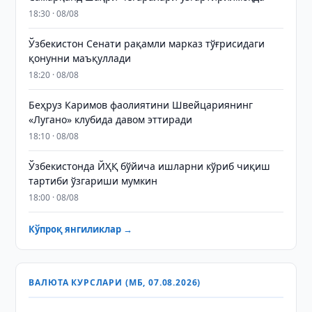
18:30 · 08/08
Ўзбекистон Сенати рақамли марказ тўғрисидаги
қонунни маъқуллади
18:20 · 08/08
Беҳруз Каримов фаолиятини Швейцариянинг
«Лугано» клубида давом эттиради
18:10 · 08/08
Ўзбекистонда ЙҲҚ бўйича ишларни кўриб чиқиш
тартиби ўзгариши мумкин
18:00 · 08/08
Кўпроқ янгиликлар →
ВАЛЮТА КУРСЛАРИ (МБ, 07.08.2026)