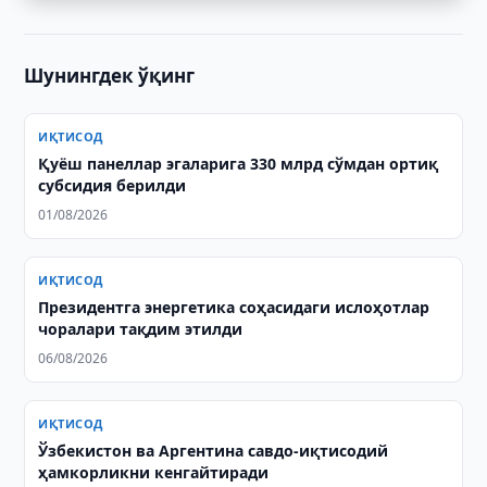
Шунингдек ўқинг
ИҚТИСОД
Қуёш панеллар эгаларига 330 млрд сўмдан ортиқ
субсидия берилди
01/08/2026
ИҚТИСОД
Президентга энергетика соҳасидаги ислоҳотлар
чоралари тақдим этилди
06/08/2026
ИҚТИСОД
Ўзбекистон ва Аргентина савдо-иқтисодий
ҳамкорликни кенгайтиради