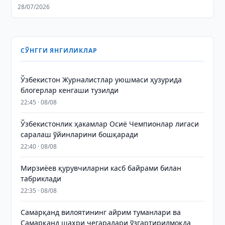
28/07/2026
СЎНГГИ ЯНГИЛИКЛАР
Ўзбекистон Журналистлар уюшмаси ҳузурида
блогерлар кенгаши тузилди
22:45 · 08/08
Ўзбекистонлик ҳакамлар Осиё Чемпионлар лигаси
саралаш ўйинларини бошқаради
22:40 · 08/08
Мирзиёев қурувчиларни касб байрами билан
табриклади
22:35 · 08/08
Самарқанд вилоятининг айрим туманлари ва
Самарқанд шаҳри чегаралари ўзгартирилмоқда