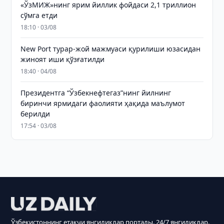
«ЎзМИЖ»нинг ярим йиллик фойдаси 2,1 триллион
сўмга етди
18:10 · 03/08
New Port турар-жой мажмуаси қурилиши юзасидан
жиноят иши қўзғатилди
18:40 · 04/08
Президентга “Ўзбекнефтегаз”нинг йилнинг
биринчи ярмидаги фаолияти ҳақида маълумот
берилди
17:54 · 03/08
Ўзбекистоннинг етакчи янгиликлар порталы. 24/7 янгиликлар.