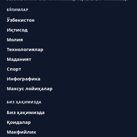
БЎЛИМЛАР
Ўзбекистон
Иқтисод
Молия
Технологиялар
Маданият
Спорт
Инфографика
Махсус лойиҳалар
БИЗ ҲАҚИМИЗДА
Биз ҳақимизда
Қоидалар
Макфийлик