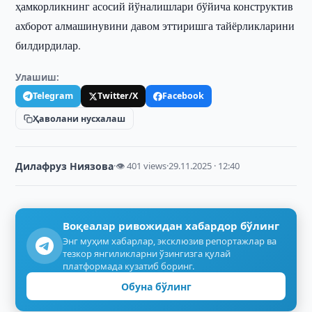
ҳамкорликнинг асосий йўналишлари бўйича конструк­тив
ахборот алмашинувини давом эттиришга тайёрликларини
билдирдилар.
Улашиш:
Telegram
Twitter/X
Facebook
Ҳаволани нусхалаш
Дилафруз Ниязова
·
👁 401 views
·
29.11.2025 · 12:40
Воқеалар ривожидан хабардор бўлинг
Энг муҳим хабарлар, эксклюзив репортажлар ва
тезкор янгиликларни ўзингизга қулай
платформада кузатиб боринг.
Обуна бўлинг