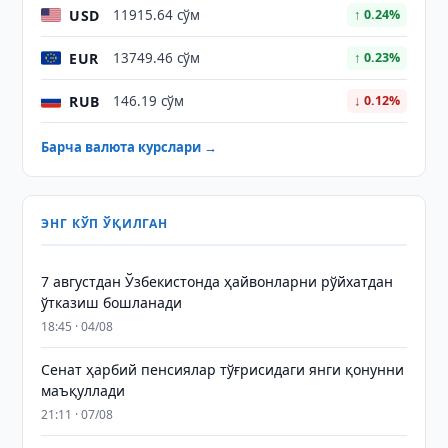
USD
11915.64 сўм
↑ 0.24%
EUR
13749.46 сўм
↑ 0.23%
RUB
146.19 сўм
↓ 0.12%
Барча валюта курслари →
ЭНГ КЎП ЎҚИЛГАН
7 августдан Ўзбекистонда ҳайвонларни рўйхатдан
ўтказиш бошланади
18:45 · 04/08
Сенат ҳарбий пенсиялар тўғрисидаги янги қонунни
маъқуллади
21:11 · 07/08