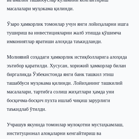
масалалари муҳокама қилинди.
Ўзаро ҳамкорлик томонлар учун янги лойиҳаларни ишга
тушириш ва инвестицияларни жалб этишда қўшимча
имкониятлар яратиши алоҳида таъкидланди.
Молиявий соҳадаги ҳамкорлик истиқболларига алоҳида
эътибор қаратилди. Хусусан, хорижий ҳамкорлар билан
биргаликда Ўзбекистонда янги банк ташкил этиш
ташаббуси муҳокама қилинди. Лойиҳанинг ташкилий
масалалари, тартибга солиш жиҳатлари ҳамда уни
босқичма-босқич пухта ишлаб чиқиш зарурлиги
таъкидлаб ўтилди.
Учрашув якунида томонлар мулоқотни мустаҳкамлаш,
институционал алоқаларни кенгайтириш ва