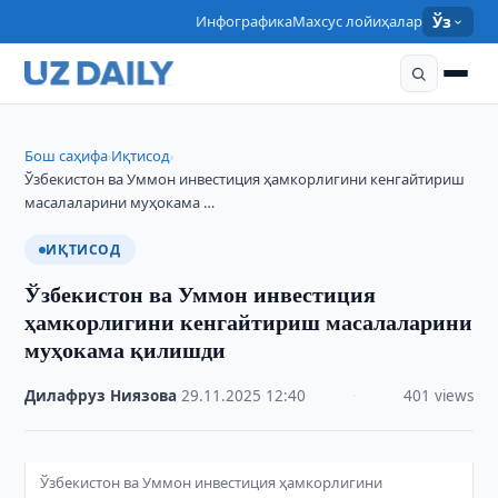
Инфографика
Махсус лойиҳалар
Ўз
Бош саҳифа
Иқтисод
›
›
Ўзбекистон ва Уммон инвестиция ҳамкорлигини кенгайтириш
масалаларини муҳокама …
ИҚТИСОД
Ўзбекистон ва Уммон инвестиция
ҳамкорлигини кенгайтириш масалаларини
муҳокама қилишди
Дилафруз Ниязова
·
29.11.2025
·
12:40
·
401 views
Ўзбекистон ва Уммон инвестиция ҳамкорлигини