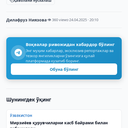
Ҳаволани нусхалаш
Дилафруз Ниязова
·
👁 360 views
·
24.04.2025 · 20:10
Воқеалар ривожидан хабардор бўлинг
Энг муҳим хабарлар, эксклюзив репортажлар ва
тезкор янгиликларни ўзингизга қулай
платформада кузатиб боринг.
Обуна бўлинг
Шунингдек ўқинг
ЎЗБЕКИСТОН
Мирзиёев қурувчиларни касб байрами билан