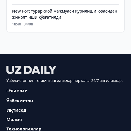
New Port турар-жой мажмуаси қурилиши юзасидан
жиноят иши қўзғатилди
18:40 · 04/08
Ўзбекистоннинг етакчи янгиликлар порталы. 24/7 янгиликлар.
БЎЛИМЛАР
Ўзбекистон
Иқтисод
Молия
Технологиялар