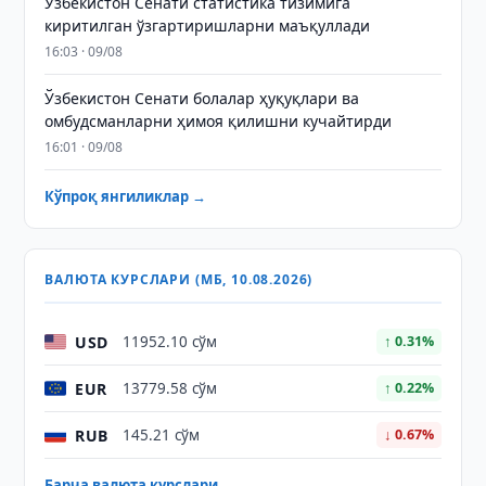
Ўзбекистон Сенати статистика тизимига
киритилган ўзгартиришларни маъқуллади
16:03 · 09/08
Ўзбекистон Сенати болалар ҳуқуқлари ва
омбудсманларни ҳимоя қилишни кучайтирди
16:01 · 09/08
Кўпроқ янгиликлар →
ВАЛЮТА КУРСЛАРИ (МБ, 10.08.2026)
USD
11952.10 сўм
↑ 0.31%
EUR
13779.58 сўм
↑ 0.22%
RUB
145.21 сўм
↓ 0.67%
Барча валюта курслари →