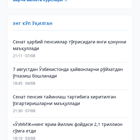
ЭНГ КЎП ЎҚИЛГАН
Сенат ҳарбий пенсиялар тўғрисидаги янги қонунни
маъқуллади
21:11 · 07/08
7 августдан Ўзбекистонда ҳайвонларни рўйхатдан
ўтказиш бошланади
18:45 · 04/08
Сенат пенсия тайинлаш тартибига киритилган
ўзгартиришларни маъқуллади
21:30 · 07/08
«ЎзМИЖ»нинг ярим йиллик фойдаси 2,1 триллион
сўмга етди
18:10 · 03/08