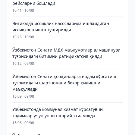
рейсларни бошлади
10:41 · 10/08
Янгиюлда иссиқлик насосларида ишлайдиган
иссиқхона ишга туширилди
10:28 · 10/08
Ўзбекистон Сенати МДҲ маълумотлар алмашинуви
тўғрисидаги битимни ратификатсия қилди
16:12 · 09/08
Ўзбекистон Сенати қочқинларга ёрдам кўрсатиш
тўғрисидаги шартномани бекор қилишни
маъқуллади
16:09 · 09/08
Ўзбекистонда коммунал хизмат кўрсатувчи
ходимлар учун унвон жорий этилмоқда
16:06 · 09/08