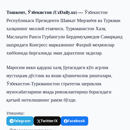
Тошкент, Ўзбекистон (UzDaily.uz) —
Ўзбекистон
Республикаси Президенти Шавкат Мирзиёев ва Туркман
халқининг миллий етакчиси, Туркманистон Халқ
Маслаҳати Раиси Гурбангули Бердимуҳамедов Самарқанд
шаҳридаги Конгресс марказининг Фахрий меҳмонлар
хиёбонида биргаликда эман дарахтини экдилар.
Маросим икки қардош халқ ўртасидаги кўп асрлик
мустаҳкам дўстлик ва яхши қўшничилик ришталари,
Ўзбекистон-Туркманистон стратегик шериклик
муносабатларини янада ривожлантириш борасидаги
қатъий интилишнинг рамзи бўлди.
Улашиш:
Telegram
Twitter/X
Facebook