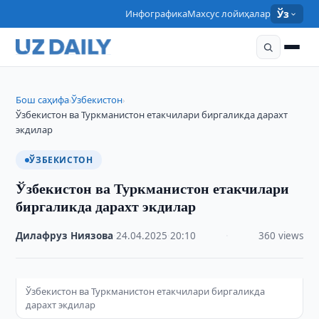
Инфографика
Махсус лойиҳалар
Ўз
Бош саҳифа
Ўзбекистон
›
›
Ўзбекистон ва Туркманистон етакчилари биргаликда дарахт
экдилар
ЎЗБЕКИСТОН
Ўзбекистон ва Туркманистон етакчилари
биргаликда дарахт экдилар
Дилафруз Ниязова
·
24.04.2025
·
20:10
·
360 views
Ўзбекистон ва Туркманистон етакчилари биргаликда
дарахт экдилар