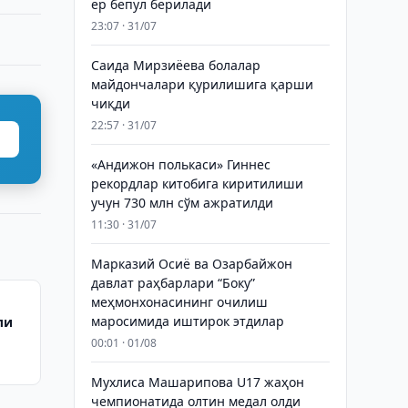
ер бепул берилади
23:07 · 31/07
Саида Мирзиёева болалар
майдончалари қурилишига қарши
чиқди
22:57 · 31/07
«Андижон полькаси» Гиннес
рекордлар китобига киритилиши
учун 730 млн сўм ажратилди
11:30 · 31/07
Марказий Осиё ва Озарбайжон
давлат раҳбарлари “Боку”
меҳмонхонасининг очилиш
маросимида иштирок этдилар
ли
00:01 · 01/08
Мухлиса Машарипова U17 жаҳон
чемпионатида олтин медал олди