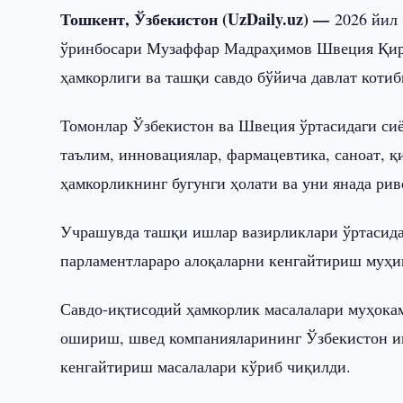
Тошкент, Ўзбекистон (UzDaily.uz) —
2026 йил
ўринбосари Музаффар Мадраҳимов Швеция Қир
ҳамкорлиги ва ташқи савдо бўйича давлат коти
Томонлар Ўзбекистон ва Швеция ўртасидаги сиё
таълим, инновациялар, фармацевтика, саноат, 
ҳамкорликнинг бугунги ҳолати ва уни янада р
Учрашувда ташқи ишлар вазирликлари ўртасида
парламентлараро алоқаларни кенгайтириш муҳи
Савдо-иқтисодий ҳамкорлик масалалари муҳока
ошириш, швед компанияларининг Ўзбекистон и
кенгайтириш масалалари кўриб чиқилди.