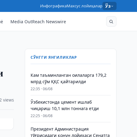
Инфографика
Махсус лойиҳалар
Ўз
нё
Media OutReach Newswire
СЎНГГИ ЯНГИЛИКЛАР
и
Кам таъминланган оилаларга 179,2
млрд сўм ҚҚС қайтарилди
22:35 · 06/08
2 views
Ўзбекистонда цемент ишлаб
чиқариш 10,1 млн тоннага етди
22:25 · 06/08
Президент Администрация
тўғрисидаги қонун лойиҳаси Сенатга