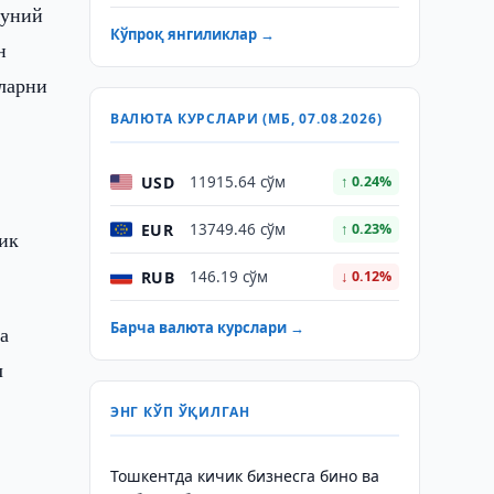
нуний
Кўпроқ янгиликлар →
н
ларни
ВАЛЮТА КУРСЛАРИ (МБ, 07.08.2026)
USD
11915.64 сўм
↑ 0.24%
EUR
13749.46 сўм
↑ 0.23%
ик
RUB
146.19 сўм
↓ 0.12%
Барча валюта курслари →
а
л
ЭНГ КЎП ЎҚИЛГАН
Тошкентда кичик бизнесга бино ва