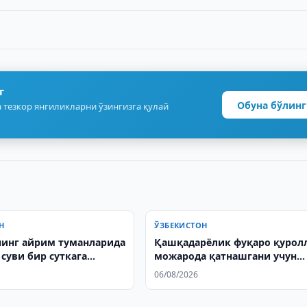
г
Обуна бўлинг
 тезкор янгиликларни ўзингизга қулай
Н
ЎЗБЕКИСТОН
инг айрим туманларида
Қашқадарёлик фуқаро қурол
суви бир суткага
можарода қатнашгани учун
ди
судланди
06/08/2026