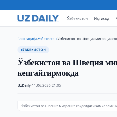
Ўзбекистон
Иқтисод
Бош саҳифа
Ўзбекистон
Ўзбекистон ва Швеция миграция с
›
›
ЎЗБЕКИСТОН
Ўзбекистон ва Швеция ми
кенгайтирмоқда
UzDaily
·
11.06.2026
·
21:05
Ўзбекистон ва Швеция миграция соҳасидаги ҳамкорликн