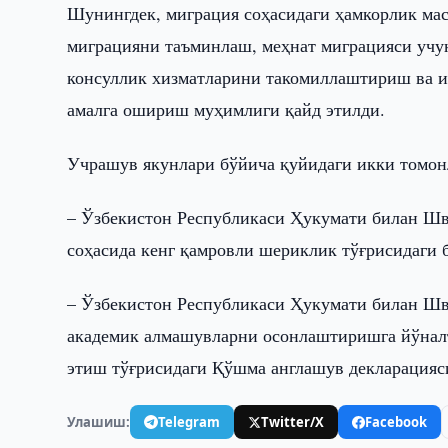
Шунингдек, миграция соҳасидаги ҳамкорлик мас
миграцияни таъминлаш, меҳнат миграцияси учун
консуллик хизматларини такомиллаштириш ва 
амалга ошириш муҳимлиги қайд этилди.
Учрашув якунлари бўйича қуйидаги икки томон
– Ўзбекистон Республикаси Ҳукумати билан Шв
соҳасида кенг қамровли шериклик тўғрисидаги 
– Ўзбекистон Республикаси Ҳукумати билан Шв
академик алмашувларни осонлаштиришга йўналт
этиш тўғрисидаги Қўшма англашув декларацияс
Улашиш:
Telegram
Twitter/X
Facebook