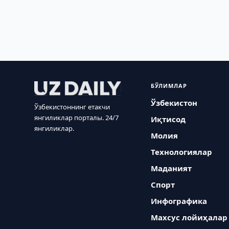
БЎЛИМЛАР
Ўзбекистон
Ўзбекистоннинг етакчи
янгиликлар порталы. 24/7
Иқтисод
янгиликлар.
Молия
Технологиялар
Маданият
Спорт
Инфографика
Махсус лойиҳалар