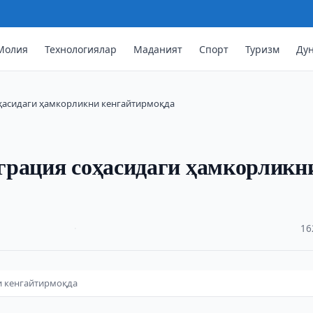
Молия
Технологиялар
Маданият
Спорт
Туризм
Ду
оҳасидаги ҳамкорликни кенгайтирмоқда
грация соҳасидаги ҳамкорликн
·
16
и кенгайтирмоқда