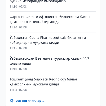
бўйича меморандум имзоладилар
11:30 · 07/08
Фарғона вилояти Афғонистон бизнеслари билан
ҳамкорликни кенгайтирмоқда
11:20 · 07/08
Ўзбекистон Cadila Pharmaceuticals билан янги
лойиҳаларни муҳокама қилди
11:15 · 07/08
Ўзбекистондан Вьетнамга туристлар оқими 44,7
фоизга ошди
11:10 · 07/08
Тошкент фонд биржаси Regnology билан
ҳамкорликни муҳокама қилди
11:05 · 07/08
Кўпроқ янгиликлар →