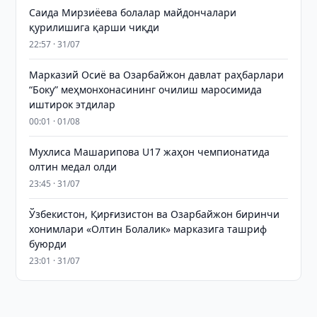
Саида Мирзиёева болалар майдончалари
қурилишига қарши чиқди
22:57 · 31/07
Марказий Осиё ва Озарбайжон давлат раҳбарлари
“Боку” меҳмонхонасининг очилиш маросимида
иштирок этдилар
00:01 · 01/08
Мухлиса Машарипова U17 жаҳон чемпионатида
олтин медал олди
23:45 · 31/07
Ўзбекистон, Қирғизистон ва Озарбайжон биринчи
хонимлари «Олтин Болалик» марказига ташриф
буюрди
23:01 · 31/07