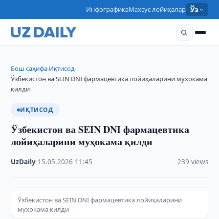
Инфографика
Махсус лойиҳалар
Ўз
Бош саҳифа
Иқтисод
›
›
Ўзбекистон ва SEIN DNI фармацевтика лойиҳаларини муҳокама
қилди
ИҚТИСОД
Ўзбекистон ва SEIN DNI фармацевтика
лойиҳаларини муҳокама қилди
UzDaily
·
15.05.2026
·
11:45
·
239 views
Ўзбекистон ва SEIN DNI фармацевтика лойиҳаларини
муҳокама қилди