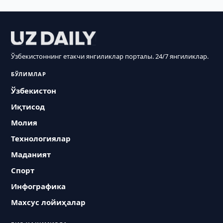
Ўзбекистоннинг етакчи янгиликлар порталы. 24/7 янгиликлар.
БЎЛИМЛАР
Ўзбекистон
Иқтисод
Молия
Технологиялар
Маданият
Спорт
Инфографика
Махсус лойиҳалар