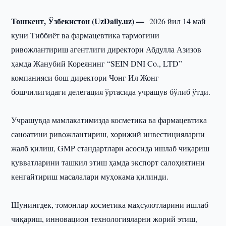
Тошкент, Ўзбекистон (UzDaily.uz) —
2026 йил 14 май
куни Тиббиёт ва фармацевтика тармоғини
ривожлантириш агентлиги директори Абдулла Азизов
ҳамда Жанубий Кореянинг “SEIN DNI Co., LTD”
компанияси бош директори Чонг Ил Жонг
бошчилигидаги делегация ўртасида учрашув бўлиб ўтди.
Учрашувда мамлакатимизда косметика ва фармацевтика
саноатини ривожлантириш, хорижий инвестицияларни
жалб қилиш, GMP стандартлари асосида ишлаб чиқариш
қувватларини ташкил этиш ҳамда экспорт салоҳиятини
кенгайтириш масалалари муҳокама қилинди.
Шунингдек, томонлар косметика маҳсулотларини ишлаб
чиқариш, инновацион технологияларни жорий этиш,