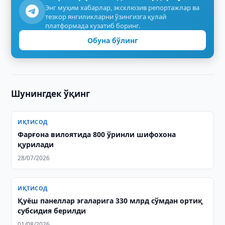
Энг муҳим хабарлар, эксклюзив репортажлар ва
тезкор янгиликларни ўзингизга қулай
платформада кузатиб боринг.
Обуна бўлинг
Шунингдек ўқинг
ИҚТИСОД
Фарғона вилоятида 800 ўринли шифохона
қурилади
28/07/2026
ИҚТИСОД
Қуёш панеллар эгаларига 330 млрд сўмдан ортиқ
субсидия берилди
01/08/2026