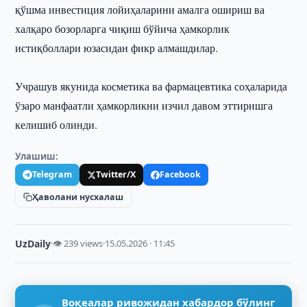
қўшма инвестиция лойиҳаларини амалга ошириш ва
халқаро бозорларга чиқиш бўйича ҳамкорлик
истиқболлари юзасидан фикр алмашдилар.
Учрашув якунида косметика ва фармацевтика соҳаларида
ўзаро манфаатли ҳамкорликни изчил давом эттиришга
келишиб олинди.
Улашиш:
Telegram
Twitter/X
Facebook
Ҳаволани нусхалаш
UzDaily
·
👁 239 views
·
15.05.2026 · 11:45
Воқеалар ривожидан хабардор бўлинг