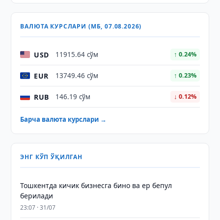
ВАЛЮТА КУРСЛАРИ (МБ, 07.08.2026)
USD
11915.64 сўм
↑ 0.24%
EUR
13749.46 сўм
↑ 0.23%
RUB
146.19 сўм
↓ 0.12%
Барча валюта курслари →
ЭНГ КЎП ЎҚИЛГАН
Тошкентда кичик бизнесга бино ва ер бепул
берилади
23:07 · 31/07