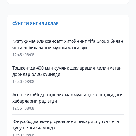
СЎНГГИ ЯНГИЛИКЛАР
"Ўзтўқимачиликсаноат" Хитойнинг Yifa Group билан
янги лойиҳаларни муҳокама қилди
12:45 · 08/08
Тошкентда 400 млн сўмлик декларация қилинмаган
дорилар олиб қўйилди
12:40 · 08/08
Агентлик «Чодра ҳовли» мажмуаси ҳолати ҳақидаги
хабарларни рад этди
12:35 · 08/08
Юнусободда ёмғир сувларини чиқариш учун янги
қувур ётқизилмоқда
10:50 · 08/08