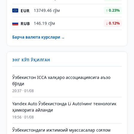
EUR
13749.46 сўм
↑ 0.23%
RUB
146.19 сўм
↓ 0.12%
Барча валюта курслари →
ЭНГ КЎП ЎҚИЛГАН
Ўзбекистон ICCA халқаро ассоциациясига аъзо
бўлди
20:37 · 01/08
Yandex Auto Ўзбекистонда Li Auto’нинг технологик
ҳамкорига айланди
19:56 · 01/08
Ўзбекистондаги ижтимоий муассасалар соғлом