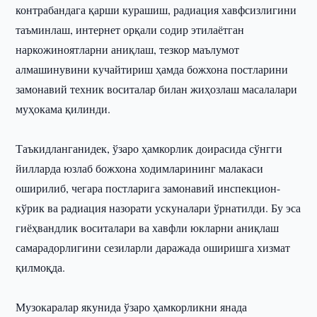
контрабандага қарши курашиш, радиация хавфсизлигини
таъминлаш, интернет орқали содир этилаётган
наркожиноятларни аниқлаш, тезкор маълумот
алмашинувини кучайтириш ҳамда божхона постларини
замонавий техник воситалар билан жиҳозлаш масалалари
муҳокама қилинди.
Таъкидланганидек, ўзаро ҳамкорлик доирасида сўнгги
йилларда юзлаб божхона ходимларининг малакаси
оширилиб, чегара постларига замонавий инспекцион-
кўрик ва радиация назорати ускуналари ўрнатилди. Бу эса
гиёҳвандлик воситалари ва хавфли юкларни аниқлаш
самарадорлигини сезиларли даражада оширишга хизмат
қилмоқда.
Музокаралар якунида ўзаро ҳамкорликни янада