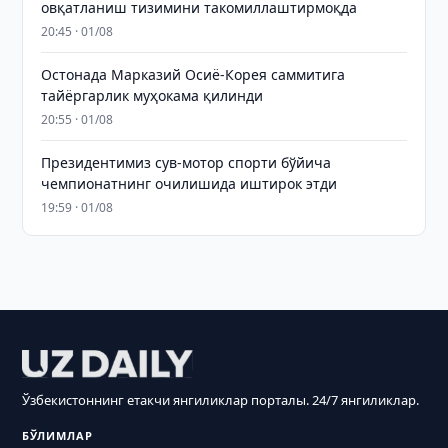
овқатланиш тизимини такомиллаштирмоқда
20:45 · 01/08
Остонада Марказий Осиё-Корея саммитига
тайёргарлик муҳокама қилинди
20:55 · 01/08
Президентимиз сув-мотор спорти бўйича
чемпионатнинг очилишида иштирок этди
19:59 · 01/08
Ўзбекистоннинг етакчи янгиликлар порталы. 24/7 янгиликлар.
БЎЛИМЛАР