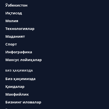
Ўзбекистон
Иқтисод
Молия
Технологиялар
Маданият
Спорт
Инфографика
Махсус лойиҳалар
БИЗ ҲАҚИМИЗДА
Биз ҳақимизда
Қоидалар
Макфийлик
Бизнинг иловалар