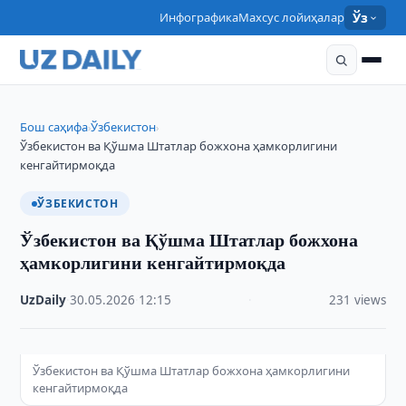
Инфографика
Махсус лойиҳалар
Ўз
Бош саҳифа
Ўзбекистон
›
›
Ўзбекистон ва Қўшма Штатлар божхона ҳамкорлигини
кенгайтирмоқда
ЎЗБЕКИСТОН
Ўзбекистон ва Қўшма Штатлар божхона
ҳамкорлигини кенгайтирмоқда
UzDaily
·
30.05.2026
·
12:15
·
231 views
Ўзбекистон ва Қўшма Штатлар божхона ҳамкорлигини
кенгайтирмоқда