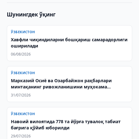
Шунингдек ўқинг
ЎЗБЕКИСТОН
Хавфли чиқиндиларни бошқариш самарадорлиги
оширилади
06/08/2026
ЎЗБЕКИСТОН
Марказий Осиё ва Озарбайжон раҳбарлари
минтақанинг ривожланишини муҳокама
қилишди ва қўшма декларация қабул қилишди
31/07/2026
ЎЗБЕКИСТОН
Навоий вилоятида 778 та йўрға тувалоқ табиат
бағрига қўйиб юборилди
29/07/2026