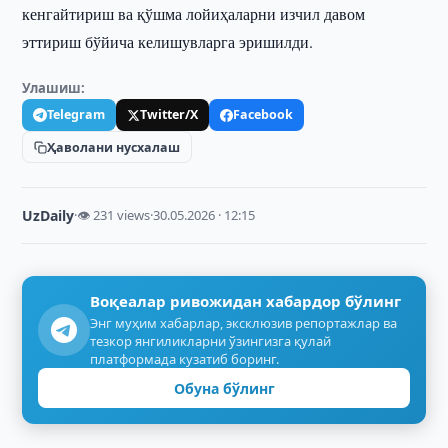
кенгайтириш ва қўшма лойиҳаларни изчил давом
эттириш бўйича келишувларга эришилди.
Улашиш:
Telegram
Twitter/X
Facebook
Ҳаволани нусхалаш
UzDaily
·
👁 231 views
·
30.05.2026 · 12:15
Воқеалар ривожидан хабардор бўлинг
Энг муҳим хабарлар, эксклюзив репортажлар ва
тезкор янгиликларни ўзингизга қулай
платформада кузатиб боринг.
Обуна бўлинг