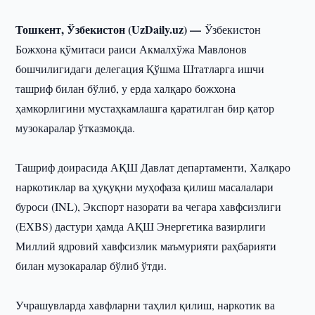
Тошкент, Ўзбекистон (UzDaily.uz) —
Ўзбекистон
Божхона қўмитаси раиси Акмалхўжа Мавлонов
бошчилигидаги делегация Қўшма Штатларга ишчи
ташриф билан бўлиб, у ерда халқаро божхона
ҳамкорлигини мустаҳкамлашга қаратилган бир қатор
музокаралар ўтказмоқда.
Ташриф доирасида АҚШ Давлат департаменти, Халқаро
наркотиклар ва ҳуқуқни муҳофаза қилиш масалалари
буроси (INL), Экспорт назорати ва чегара хавфсизлиги
(EXBS) дастури ҳамда АҚШ Энергетика вазирлиги
Миллий ядровий хавфсизлик маъмурияти раҳбарияти
билан музокаралар бўлиб ўтди.
Учрашувларда хавфларни таҳлил қилиш, наркотик ва