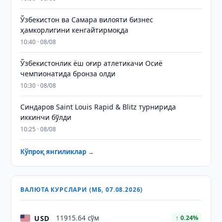
Ўзбекистон ва Самара вилояти бизнес
ҳамкорлигини кенгайтирмоқда
10:40 · 08/08
Ўзбекистонлик ёш оғир атлетикачи Осиё
чемпионатида бронза олди
10:30 · 08/08
Синдаров Saint Louis Rapid & Blitz турнирида
иккинчи бўлди
10:25 · 08/08
Кўпроқ янгиликлар →
ВАЛЮТА КУРСЛАРИ (МБ, 07.08.2026)
USD
11915.64 сўм
↑ 0.24%