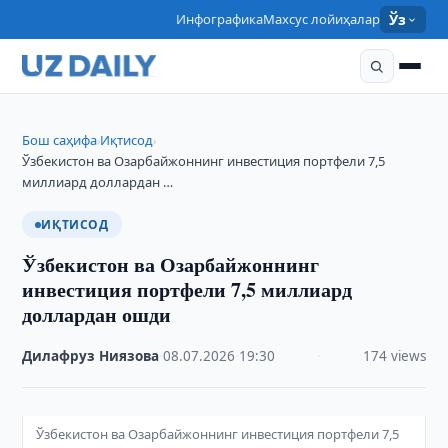
Инфографика
Махсус лойиҳалар
Ўз
Бош саҳифа
Иқтисод
›
›
Ўзбекистон ва Озарбайжоннинг инвестиция портфели 7,5
миллиард доллардан …
ИҚТИСОД
Ўзбекистон ва Озарбайжоннинг
инвестиция портфели 7,5 миллиард
доллардан ошди
Дилафруз Ниязова
·
08.07.2026
·
19:30
·
174 views
Ўзбекистон ва Озарбайжоннинг инвестиция портфели 7,5