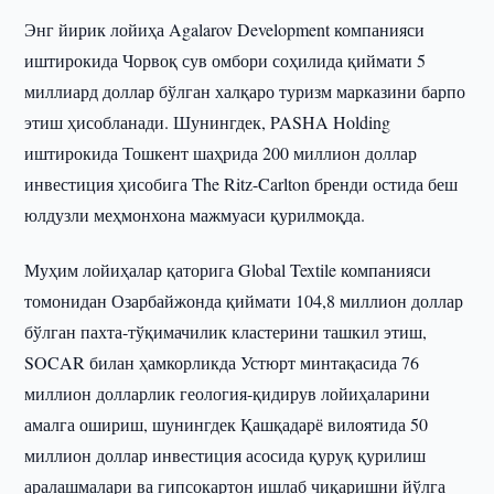
Энг йирик лойиҳа Agalarov Development компанияси
иштирокида Чорвоқ сув омбори соҳилида қиймати 5
миллиард доллар бўлган халқаро туризм марказини барпо
этиш ҳисобланади. Шунингдек, PASHA Holding
иштирокида Тошкент шаҳрида 200 миллион доллар
инвестиция ҳисобига The Ritz-Carlton бренди остида беш
юлдузли меҳмонхона мажмуаси қурилмоқда.
Муҳим лойиҳалар қаторига Global Textile компанияси
томонидан Озарбайжонда қиймати 104,8 миллион доллар
бўлган пахта-тўқимачилик кластерини ташкил этиш,
SOCAR билан ҳамкорликда Устюрт минтақасида 76
миллион долларлик геология-қидирув лойиҳаларини
амалга ошириш, шунингдек Қашқадарё вилоятида 50
миллион доллар инвестиция асосида қуруқ қурилиш
аралашмалари ва гипсокартон ишлаб чиқаришни йўлга