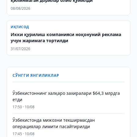
қилинмаган дорилар олиб қўйилди
08/08/2026
ИҚТИСОД
Икки қурилиш компанияси ноқонуний реклама
учун жаримага тортилди
31/07/2026
СЎНГГИ ЯНГИЛИКЛАР
Ўзбекистоннинг халқаро захиралари $64,3 млрдга
етди
17:50 · 10/08
Ўзбекистонда мижозни текширмасдан
операциялар лимити пасайтирилди
17:45 · 10/08