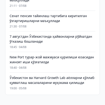
маъқуллади
21:11 · 07/08
Сенат пенсия тайинлаш тартибига киритилган
ўзгартиришларни маъқуллади
21:30 · 07/08
7 августдан Ўзбекистонда ҳайвонларни рўйхатдан
ўтказиш бошланади
18:45 · 04/08
New Port турар-жой мажмуаси қурилиши юзасидан
жиноят иши қўзғатилди
18:40 · 04/08
Ўзбекистон ва Harvard Growth Lab аёлларни қўллаб-
қувватлаш масалаларини муҳокама қилишди
19:00 · 05/08