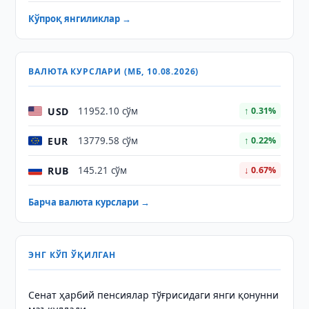
Кўпроқ янгиликлар →
ВАЛЮТА КУРСЛАРИ (МБ, 10.08.2026)
USD
11952.10 сўм
↑ 0.31%
EUR
13779.58 сўм
↑ 0.22%
RUB
145.21 сўм
↓ 0.67%
Барча валюта курслари →
ЭНГ КЎП ЎҚИЛГАН
Сенат ҳарбий пенсиялар тўғрисидаги янги қонунни