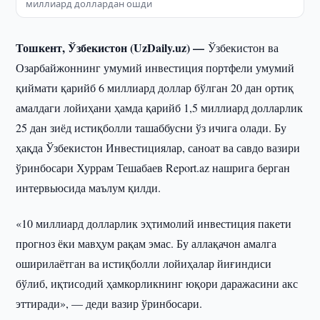
миллиард доллардан ошди
Тошкент, Ўзбекистон (UzDaily.uz) —
Ўзбекистон ва
Озарбайжоннинг умумий инвестиция портфели умумий
қиймати қарийб 6 миллиард доллар бўлган 20 дан ортиқ
амалдаги лойиҳани ҳамда қарийб 1,5 миллиард долларлик
25 дан зиёд истиқболли ташаббусни ўз ичига олади. Бу
ҳақда Ўзбекистон Инвестициялар, саноат ва савдо вазири
ўринбосари Хуррам Тешабаев Report.az нашрига берган
интервьюсида маълум қилди.
«10 миллиард долларлик эҳтимолий инвестиция пакети
прогноз ёки мавҳум рақам эмас. Бу аллақачон амалга
оширилаётган ва истиқболли лойиҳалар йиғиндиси
бўлиб, иқтисодий ҳамкорликнинг юқори даражасини акс
эттиради», — деди вазир ўринбосари.