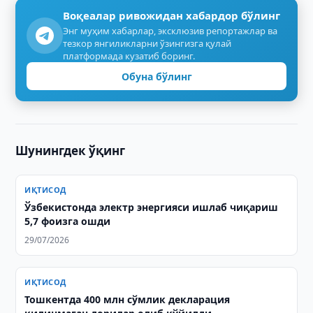
Воқеалар ривожидан хабардор бўлинг
Энг муҳим хабарлар, эксклюзив репортажлар ва
тезкор янгиликларни ўзингизга қулай
платформада кузатиб боринг.
Обуна бўлинг
Шунингдек ўқинг
ИҚТИСОД
Ўзбекистонда электр энергияси ишлаб чиқариш
5,7 фоизга ошди
29/07/2026
ИҚТИСОД
Тошкентда 400 млн сўмлик декларация