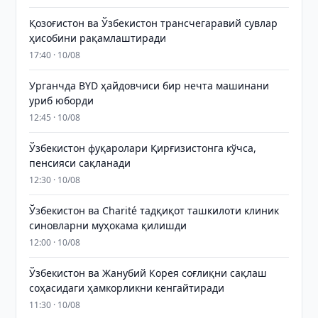
Қозоғистон ва Ўзбекистон трансчегаравий сувлар
ҳисобини рақамлаштиради
17:40 · 10/08
Урганчда BYD ҳайдовчиси бир нечта машинани
уриб юборди
12:45 · 10/08
Ўзбекистон фуқаролари Қирғизистонга кўчса,
пенсияси сақланади
12:30 · 10/08
Ўзбекистон ва Charité тадқиқот ташкилоти клиник
синовларни муҳокама қилишди
12:00 · 10/08
Ўзбекистон ва Жанубий Корея соғлиқни сақлаш
соҳасидаги ҳамкорликни кенгайтиради
11:30 · 10/08