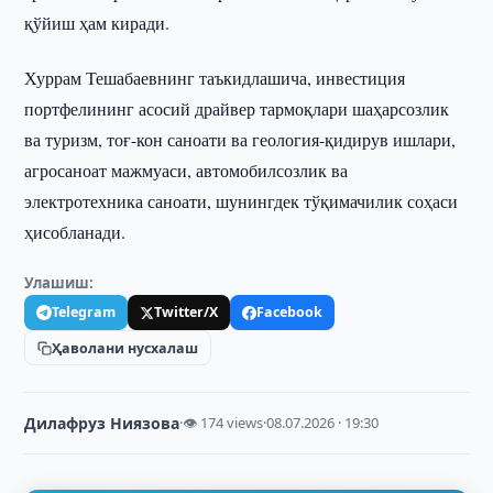
қўйиш ҳам киради.
Хуррам Тешабаевнинг таъкидлашича, инвестиция
портфелининг асосий драйвер тармоқлари шаҳарсозлик
ва туризм, тоғ-кон саноати ва геология-қидирув ишлари,
агросаноат мажмуаси, автомобилсозлик ва
электротехника саноати, шунингдек тўқимачилик соҳаси
ҳисобланади.
Улашиш:
Telegram
Twitter/X
Facebook
Ҳаволани нусхалаш
Дилафруз Ниязова
·
👁 174 views
·
08.07.2026 · 19:30