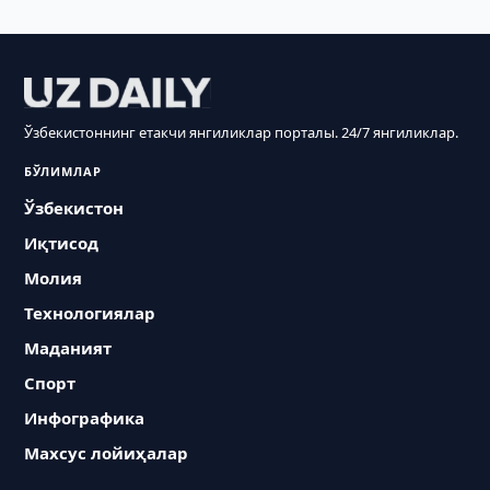
Ўзбекистоннинг етакчи янгиликлар порталы. 24/7 янгиликлар.
БЎЛИМЛАР
Ўзбекистон
Иқтисод
Молия
Технологиялар
Маданият
Спорт
Инфографика
Махсус лойиҳалар