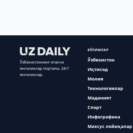
БЎЛИМЛАР
Ўзбекистон
Ўзбекистоннинг етакчи
янгиликлар порталы. 24/7
Иқтисод
янгиликлар.
Молия
Технологиялар
Маданият
Спорт
Инфографика
Махсус лойиҳалар