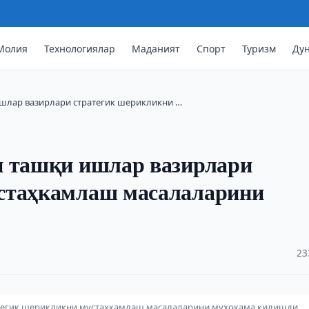
Молия
Технологиялар
Маданият
Спорт
Туризм
Ду
ишлар вазирлари стратегик шерикликни …
н ташқи ишлар вазирлари
устаҳкамлаш масалаларини
·
23
атегик шерикликни мустаҳкамлаш масалаларини муҳокама қилишди