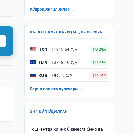
Кўпроқ янгиликлар →
ВАЛЮТА КУРСЛАРИ (МБ, 07.08.2026)
USD
11915.64 сўм
↑ 0.24%
EUR
13749.46 сўм
↑ 0.23%
RUB
146.19 сўм
↓ 0.12%
Барча валюта курслари →
ЭНГ КЎП ЎҚИЛГАН
Тошкентда кичик бизнесга бино ва