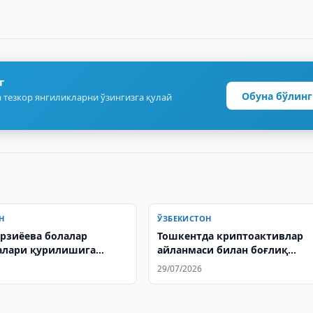
г
Обуна бўлинг
 тезкор янгиликларни ўзингизга қулай
Н
ЎЗБЕКИСТОН
рзиёева болалар
Тошкентда криптоактивлар
алари қурилишига
айланмаси билан боғлиқ
иқди
гумонланувчилар ушланди
29/07/2026