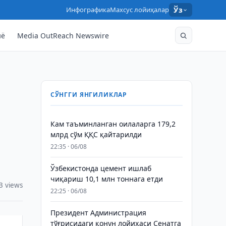
Инфографика
Махсус лойиҳалар
Ўз
нё
Media OutReach Newswire
СЎНГГИ ЯНГИЛИКЛАР
Кам таъминланган оилаларга 179,2
млрд сўм ҚҚС қайтарилди
22:35 · 06/08
Ўзбекистонда цемент ишлаб
чиқариш 10,1 млн тоннага етди
3 views
22:25 · 06/08
Президент Администрация
тўғрисидаги қонун лойиҳаси Сенатга