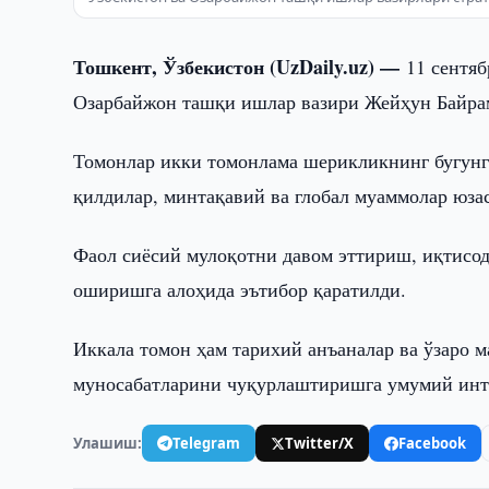
Тошкент, Ўзбекистон (UzDaily.uz) —
11 сентя
Озарбайжон ташқи ишлар вазири Жейҳун Байрам
Томонлар икки томонлама шерикликнинг бугунг
қилдилар, минтақавий ва глобал муаммолар юза
Фаол сиёсий мулоқотни давом эттириш, иқтисо
оширишга алоҳида эътибор қаратилди.
Иккала томон ҳам тарихий анъаналар ва ўзаро м
муносабатларини чуқурлаштиришга умумий инт
Улашиш:
Telegram
Twitter/X
Facebook