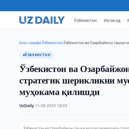
Ўзбекистон
Иқтисод
Бош саҳифа
Ўзбекистон
Ўзбекистон ва Озарбайжон ташқи 
›
›
ЎЗБЕКИСТОН
Ўзбекистон ва Озарбайжо
стратегик шерикликни м
муҳокама қилишди
UzDaily
·
11.09.2025
·
18:03
Ўзбекистон ва Озарбайжон ташқи ишлар вазирлари стр