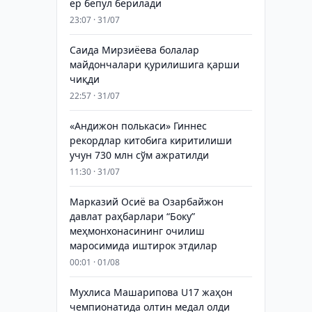
ер бепул берилади
23:07 · 31/07
Саида Мирзиёева болалар
майдончалари қурилишига қарши
чиқди
22:57 · 31/07
«Андижон полькаси» Гиннес
рекордлар китобига киритилиши
учун 730 млн сўм ажратилди
11:30 · 31/07
Марказий Осиё ва Озарбайжон
давлат раҳбарлари “Боку”
меҳмонхонасининг очилиш
маросимида иштирок этдилар
00:01 · 01/08
Мухлиса Машарипова U17 жаҳон
чемпионатида олтин медал олди