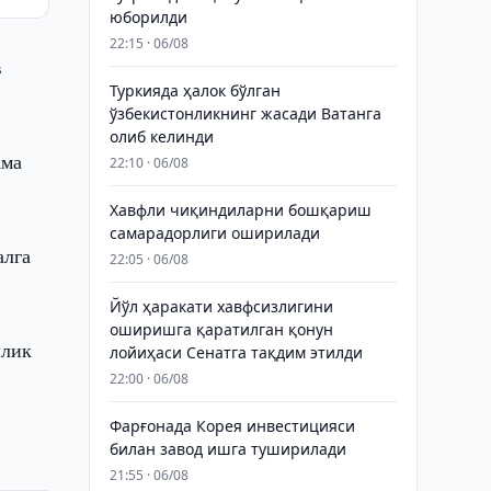
юборилди
22:15 · 06/08
в
Туркияда ҳалок бўлган
ўзбекистонликнинг жасади Ватанга
олиб келинди
ама
22:10 · 06/08
Хавфли чиқиндиларни бошқариш
самарадорлиги оширилади
алга
22:05 · 06/08
Йўл ҳаракати хавфсизлигини
оширишга қаратилган қонун
илик
лойиҳаси Сенатга тақдим этилди
22:00 · 06/08
Фарғонада Корея инвестицияси
билан завод ишга туширилади
21:55 · 06/08