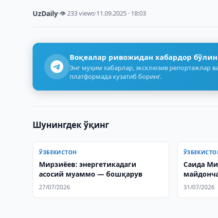
UzDaily
·
👁 233 views
·
11.09.2025 · 18:03
Воқеалар ривожидан хабардор бўлин
Энг муҳим хабарлар, эксклюзив репортажлар ва
платформада кузатиб боринг.
Шунингдек ўқинг
ЎЗБЕКИСТОН
ЎЗБЕКИСТО
Мирзиёев: энергетикадаги
Саида Ми
асосий муаммо — бошқарув
майдонч
қарши ч
27/07/2026
31/07/2026