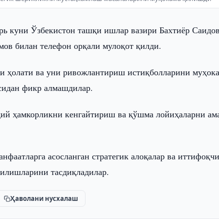
брь куни Ўзбекистон ташқи ишлар вазири Бахтиёр Саидо
ов билан телефон орқали мулоқот қилди.
и ҳолати ва уни ривожлантириш истиқболларини муҳок
сидан фикр алмашдилар.
дий ҳамкорликни кенгайтириш ва қўшма лойиҳаларни ам
анфаатларга асосланган стратегик алоқалар ва иттифоқч
илишларини тасдиқладилар.
Ҳаволани нусхалаш