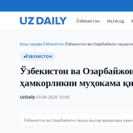
Ўзбекистон
Иқтисод
Бош саҳифа
Ўзбекистон
Ўзбекистон ва Озарбайжон ташқи 
›
›
ЎЗБЕКИСТОН
Ўзбекистон ва Озарбайжо
ҳамкорликни муҳокама қ
UzDaily
·
03.06.2026
·
10:00
Ўзбекистон ва Озарбайжон ташқи ишлар вазирлари ҳам