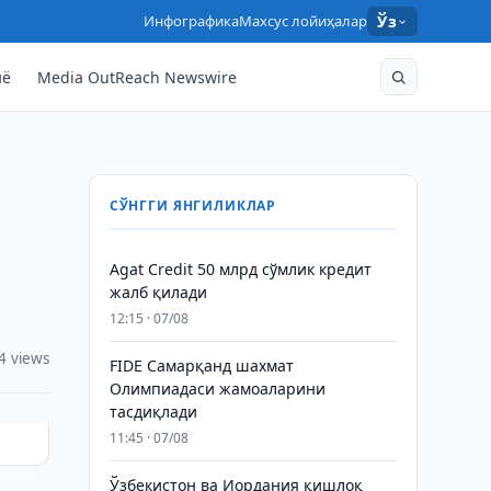
Инфографика
Махсус лойиҳалар
Ўз
нё
Media OutReach Newswire
СЎНГГИ ЯНГИЛИКЛАР
Agat Credit 50 млрд сўмлик кредит
жалб қилади
12:15 · 07/08
4 views
FIDE Самарқанд шахмат
Олимпиадаси жамоаларини
тасдиқлади
11:45 · 07/08
Ўзбекистон ва Иордания қишлоқ