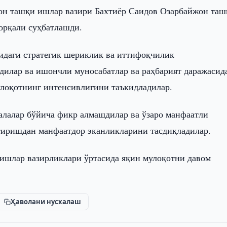
он ташқи ишлар вазири Бахтиёр Саидов Озарбайжон таш
орқали суҳбатлашди.
идаги стратегик шериклик ва иттифоқчилик
дилар ва ишончли муносабатлар ва раҳбарият даражасид
улоқотнинг интенсивлигини таъкидладилар.
алалар бўйича фикр алмашдилар ва ўзаро манфаатли
тиришдан манфаатдор эканликларини тасдиқладилар.
 ишлар вазирликлари ўртасида яқин мулоқотни давом
Ҳаволани нусхалаш