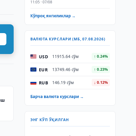
11:05 · 07/08
Кўпроқ янгиликлар →
ВАЛЮТА КУРСЛАРИ (МБ, 07.08.2026)
USD
11915.64 сўм
↑ 0.24%
EUR
13749.46 сўм
↑ 0.23%
RUB
146.19 сўм
↓ 0.12%
Барча валюта курслари →
иш
ЭНГ КЎП ЎҚИЛГАН