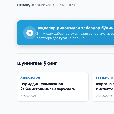
UzDaily
·
👁 184 views
·
03.06.2026 · 10:00
Воқеалар ривожидан хабардор бўлин
Энг муҳим хабарлар, эксклюзив репортажлар ва
платформада кузатиб боринг.
Шунингдек ўқинг
ЎЗБЕКИСТОН
ЎЗБЕКИСТО
Нуриддин Мамажонов
Фарғона 
Ўзбекистоннинг Беларусдаги
инспекто
элчиси этиб тайинланди
оқибатид
27/07/2026
03/08/2026