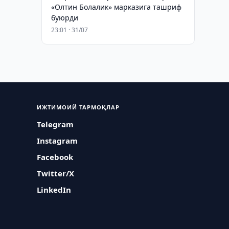
«Олтин Болалик» марказига ташриф
буюрди
23:01 · 31/07
ИЖТИМОИЙ ТАРМОҚЛАР
Telegram
Instagram
Facebook
Twitter/X
LinkedIn