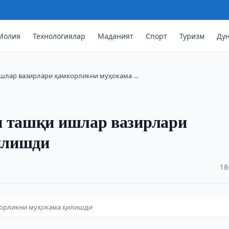
Молия
Технологиялар
Маданият
Спорт
Туризм
Ду
ишлар вазирлари ҳамкорликни муҳокама …
н ташқи ишлар вазирлари
илишди
·
18
корликни муҳокама қилишди