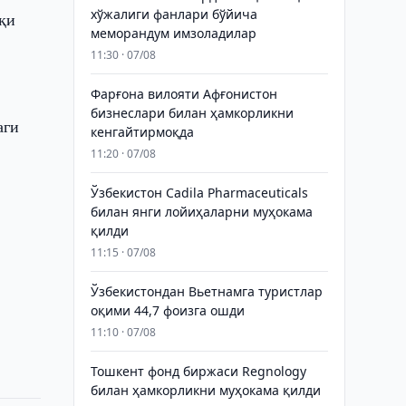
хўжалиги фанлари бўйича
қи
меморандум имзоладилар
11:30 · 07/08
Фарғона вилояти Афғонистон
бизнеслари билан ҳамкорликни
аги
кенгайтирмоқда
11:20 · 07/08
Ўзбекистон Cadila Pharmaceuticals
билан янги лойиҳаларни муҳокама
қилди
11:15 · 07/08
Ўзбекистондан Вьетнамга туристлар
оқими 44,7 фоизга ошди
11:10 · 07/08
Тошкент фонд биржаси Regnology
билан ҳамкорликни муҳокама қилди