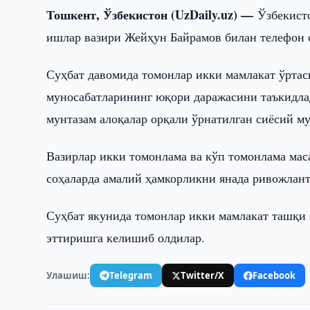
Тошкент, Ўзбекистон (UzDaily.uz) —
Ўзбекист
ишлар вазири Жейҳун Байрамов билан телефон 
Суҳбат давомида томонлар икки мамлакат ўртас
муносабатларининг юқори даражасини таъкидла
мунтазам алоқалар орқали ўрнатилган сиёсий м
Вазирлар икки томонлама ва кўп томонлама мас
соҳаларда амалий ҳамкорликни янада ривожлан
Суҳбат якунида томонлар икки мамлакат ташқи
эттиришга келишиб олдилар.
Улашиш:
Telegram
Twitter/X
Facebook