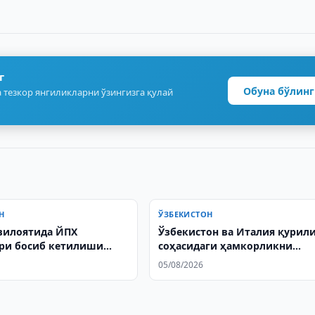
г
Обуна бўлинг
 тезкор янгиликларни ўзингизга қулай
Н
ЎЗБЕКИСТОН
вилоятида ЙПХ
Ўзбекистон ва Италия қурил
ри босиб кетилиши
соҳасидаги ҳамкорликни
а вафот этди
кенгайтиради
05/08/2026