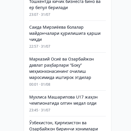
Тошкентда кичик бизнесга бино ва
ер бепул берилади
23:07 · 31/07
Саида Мирзиёева болалар
майдончалари қурилишига қарши
чиқди
22:57 · 31/07
Марказий Осиё ва Озарбайжон
давлат раҳбарлари “Боку”
меҳмонхонасининг очилиш
маросимида иштирок этдилар
00:01 · 01/08
Мухлиса Машарипова U17 жаҳон
чемпионатида олтин медал олди
23:45 · 31/07
Ўзбекистон, Қирғизистон ва
Озарбайжон биринчи хонимлари