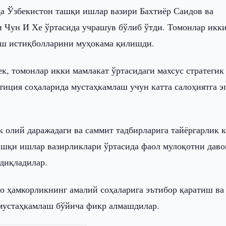
а Ўзбекистон ташқи ишлар вазири Бахтиёр Саидов ва
 Чун И Хе ўртасида учрашув бўлиб ўтди. Томонлар икк
иш истиқболларини муҳокама қилишди.
к, томонлар икки мамлакат ўртасидаги махсус стратегик
тиция соҳаларида мустаҳкамлаш учун катта салоҳиятга э
к олий даражадаги ва саммит тадбирларига тайёргарлик 
ашқи ишлар вазирликлари ўртасида фаол мулоқотни дав
сдиқладилар.
о ҳамкорликнинг амалий соҳаларига эътибор қаратиш ва
 мустаҳкамлаш бўйича фикр алмашдилар.