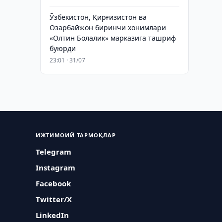
Ўзбекистон, Қирғизистон ва
Озарбайжон биринчи хонимлари
«Олтин Болалик» марказига ташриф
буюрди
23:01 · 31/07
ИЖТИМОИЙ ТАРМОҚЛАР
Telegram
Instagram
Facebook
Twitter/X
LinkedIn