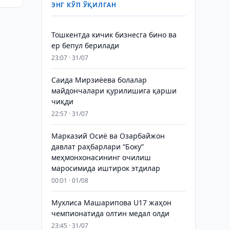
ЭНГ КЎП ЎҚИЛГАН
Тошкентда кичик бизнесга бино ва
ер бепул берилади
23:07 · 31/07
Саида Мирзиёева болалар
майдончалари қурилишига қарши
чиқди
22:57 · 31/07
Марказий Осиё ва Озарбайжон
давлат раҳбарлари “Боку”
меҳмонхонасининг очилиш
маросимида иштирок этдилар
00:01 · 01/08
Мухлиса Машарипова U17 жаҳон
чемпионатида олтин медал олди
23:45 · 31/07