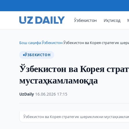
Ўзбекистон
Иқтисод
Бош саҳифа
Ўзбекистон
Ўзбекистон ва Корея стратегик ше
›
›
ЎЗБЕКИСТОН
Ўзбекистон ва Корея стра
мустаҳкамламоқда
UzDaily
·
16.06.2026
·
17:15
Ўзбекистон ва Корея стратегик шерикликни мустаҳкамл