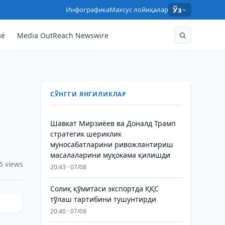
Инфографика
Махсус лойиҳалар
Ўз
нё
Media OutReach Newswire
СЎНГГИ ЯНГИЛИКЛАР
Шавкат Мирзиёев ва Доналд Трамп
стратегик шериклик
муносабатларини ривожлантириш
масалаларини муҳокама қилишди
6 views
20:43 · 07/08
Солиқ қўмитаси экспортда ҚҚС
тўлаш тартибини тушунтирди
20:40 · 07/08