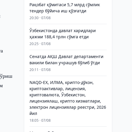
Рақобат қўмитаси 5,7 млрд сўмлик
тендер бўйича иш қўзғатди
и
20:30 · 07/08
Ўзбекистонда давлат харидлари
ҳажми 188,4 трлн сўмга етди
20:25 · 07/08
га
Сенатда АҚШ Давлат департаменти
вакили билан учрашув бўлиб ўтди
20:11 · 07/08
кўриш
NAQD-EX, ИЛМА, крипто-дўкон,
ом
криптоактивлар, лицензия,
криптовалюта, Ўзбекистон,
лицензиялаш, крипто хизматлари,
электрон лицензиялар реестри, 2026
йил
18:05 · 07/08