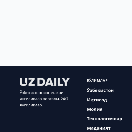
БЎЛИМЛАР
Ўзбекистон
Ўзбекистоннинг етакчи
янгиликлар порталы. 24/7
Иқтисод
янгиликлар.
Молия
Технологиялар
Маданият