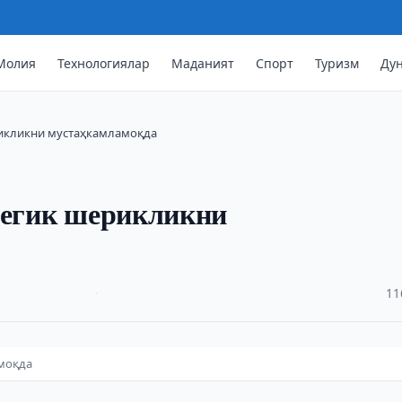
Молия
Технологиялар
Маданият
Спорт
Туризм
Ду
рикликни мустаҳкамламоқда
тегик шерикликни
·
11
амоқда