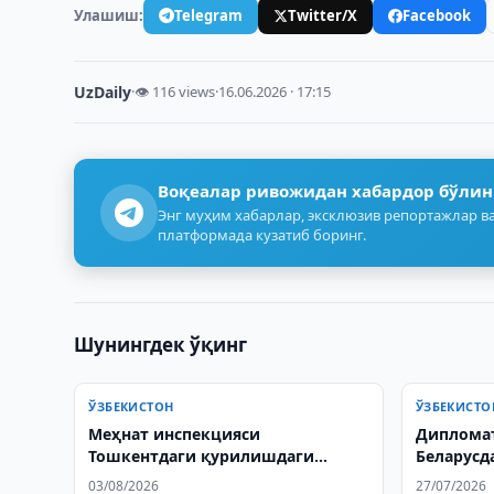
Улашиш:
Telegram
Twitter/X
Facebook
UzDaily
·
👁 116 views
·
16.06.2026 · 17:15
Воқеалар ривожидан хабардор бўлин
Энг муҳим хабарлар, эксклюзив репортажлар ва
платформада кузатиб боринг.
Шунингдек ўқинг
ЎЗБЕКИСТОН
ЎЗБЕКИСТО
Меҳнат инспекцияси
Диплома
Тошкентдаги қурилишдаги
Беларусд
ҳодисани текширмоқда
ўзбекист
03/08/2026
27/07/2026