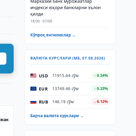
Марказий банк мурожаатлар
индекси юқори банкларни эълон
қилди
18:00 · 07/08
Кўпроқ янгиликлар →
ВАЛЮТА КУРСЛАРИ (МБ, 07.08.2026)
USD
11915.64 сўм
↑ 0.24%
EUR
13749.46 сўм
↑ 0.23%
RUB
146.19 сўм
↓ 0.12%
Барча валюта курслари →
ажак