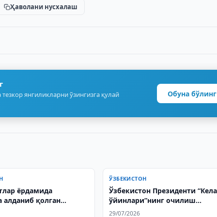
Ҳаволани нусхалаш
г
Обуна бўлинг
 тезкор янгиликларни ўзингизга қулай
Н
ЎЗБЕКИСТОН
тлар ёрдамида
Ўзбекистон Президенти “Кел
а алданиб қолган
ўйинлари”нинг очилиш
онлик ватанга қайтди
маросимида иштирок этди
29/07/2026