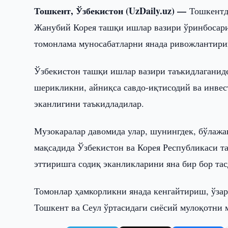
Тошкент, Ўзбекистон (UzDaily.uz) —
Тошкентд
Жанубий Корея ташқи ишлар вазири ўринбосари
томонлама муносабатларни янада ривожлантир
Ўзбекистон ташқи ишлар вазири таъкидлаганиде
шерикликни, айниқса савдо-иқтисодий ва инвес
эканлигини таъкидладилар.
Музокаралар давомида улар, шунингдек, бўлажа
мақсадида Ўзбекистон ва Корея Республикаси т
эттиришга содиқ эканликларини яна бир бор та
Томонлар ҳамкорликни янада кенгайтириш, ўзар
Тошкент ва Сеул ўртасидаги сиёсий мулоқотни