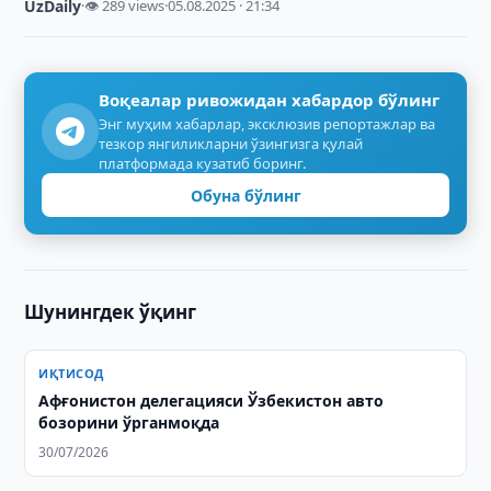
UzDaily
·
👁 289 views
·
05.08.2025 · 21:34
Воқеалар ривожидан хабардор бўлинг
Энг муҳим хабарлар, эксклюзив репортажлар ва
тезкор янгиликларни ўзингизга қулай
платформада кузатиб боринг.
Обуна бўлинг
Шунингдек ўқинг
ИҚТИСОД
Афғонистон делегацияси Ўзбекистон авто
бозорини ўрганмоқда
30/07/2026