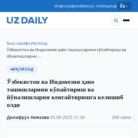
Инфографика
Махсус лойиҳалар
Ўз
Бош саҳифа
Иқтисод
›
›
Ўзбекистон ва Индонезия ҳаво ташишларини кўпайтириш ва
йўналишларни …
ИҚТИСОД
Ўзбекистон ва Индонезия ҳаво
ташишларини кўпайтириш ва
йўналишларни кенгайтиришга келишиб
олди
Дилафруз Ниязова
·
05.08.2025
·
21:34
·
289 views