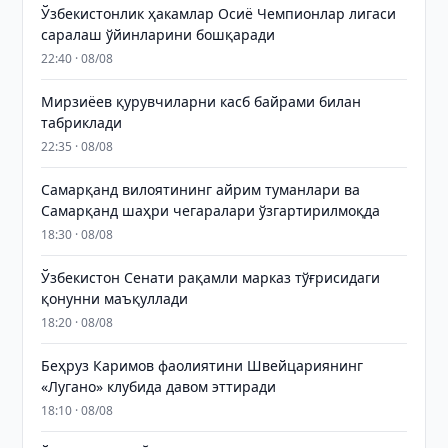
Ўзбекистонлик ҳакамлар Осиё Чемпионлар лигаси
саралаш ўйинларини бошқаради
22:40 · 08/08
Мирзиёев қурувчиларни касб байрами билан
табриклади
22:35 · 08/08
Самарқанд вилоятининг айрим туманлари ва
Самарқанд шаҳри чегаралари ўзгартирилмоқда
18:30 · 08/08
Ўзбекистон Сенати рақамли марказ тўғрисидаги
қонунни маъқуллади
18:20 · 08/08
Беҳруз Каримов фаолиятини Швейцариянинг
«Лугано» клубида давом эттиради
18:10 · 08/08