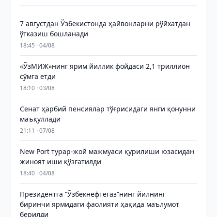
7 августдан Ўзбекистонда ҳайвонларни рўйхатдан
ўтказиш бошланади
18:45 · 04/08
«ЎзМИЖ»нинг ярим йиллик фойдаси 2,1 триллион
сўмга етди
18:10 · 03/08
Сенат ҳарбий пенсиялар тўғрисидаги янги қонунни
маъқуллади
21:11 · 07/08
New Port турар-жой мажмуаси қурилиши юзасидан
жиноят иши қўзғатилди
18:40 · 04/08
Президентга “Ўзбекнефтегаз”нинг йилнинг
биринчи ярмидаги фаолияти ҳақида маълумот
берилди