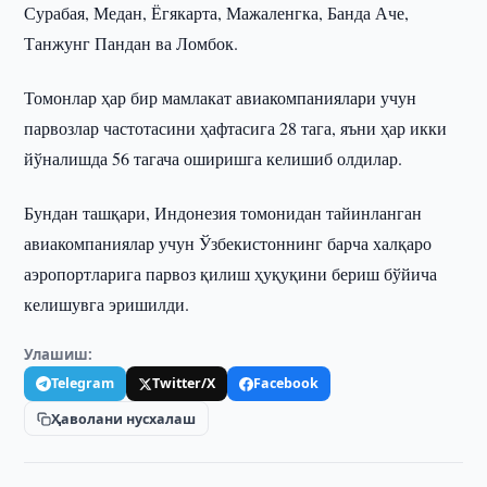
Сурабая, Медан, Ёгякарта, Мажаленгка, Банда Аче,
Танжунг Пандан ва Ломбок.
Томонлар ҳар бир мамлакат авиакомпаниялари учун
парвозлар частотасини ҳафтасига 28 тага, яъни ҳар икки
йўналишда 56 тагача оширишга келишиб олдилар.
Бундан ташқари, Индонезия томонидан тайинланган
авиакомпаниялар учун Ўзбекистоннинг барча халқаро
аэропортларига парвоз қилиш ҳуқуқини бериш бўйича
келишувга эришилди.
Улашиш:
Telegram
Twitter/X
Facebook
Ҳаволани нусхалаш