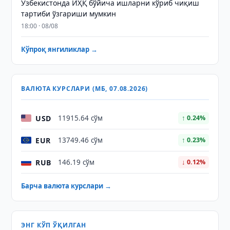
Ўзбекистонда ЙҲҚ бўйича ишларни кўриб чиқиш
тартиби ўзгариши мумкин
18:00 · 08/08
Кўпроқ янгиликлар →
ВАЛЮТА КУРСЛАРИ (МБ, 07.08.2026)
USD
11915.64 сўм
↑ 0.24%
EUR
13749.46 сўм
↑ 0.23%
RUB
146.19 сўм
↓ 0.12%
Барча валюта курслари →
ЭНГ КЎП ЎҚИЛГАН