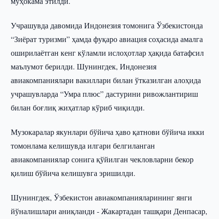
муҳокама этилди.
Учрашувда давомида Индонезия томонига Ўзбекистонда
“Зиёрат туризми” ҳамда фуқаро авиация соҳасида амалга
оширилаётган кенг кўламли ислоҳотлар ҳақида батафсил
маълумот берилди. Шунингдек, Индонезия
авиакомпаниялари вакиллари билан ўтказилган алоҳида
учрашувларда “Умра плюс” дастурини ривожлантириш
билан боғлиқ жиҳатлар кўриб чиқилди.
Музокаралар якунлари бўйича ҳаво қатнови бўйича икки
томонлама келишувда илгари белгиланган
авиакомпаниялар сонига қўйилган чекловларни бекор
қилиш бўйича келишувга эришилди.
Шунингдек, Ўзбекистон авиакомпанияларининг янги
йўналишлари аниқланди - Жакартадан ташқари Денпасар,