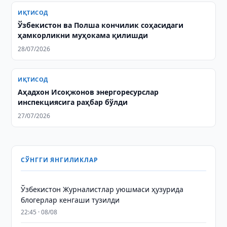
ИҚТИСОД
Ўзбекистон ва Полша кончилик соҳасидаги
ҳамкорликни муҳокама қилишди
28/07/2026
ИҚТИСОД
Аҳадхон Исоқжонов энергоресурслар
инспекциясига раҳбар бўлди
27/07/2026
СЎНГГИ ЯНГИЛИКЛАР
Ўзбекистон Журналистлар уюшмаси ҳузурида
блогерлар кенгаши тузилди
22:45 · 08/08