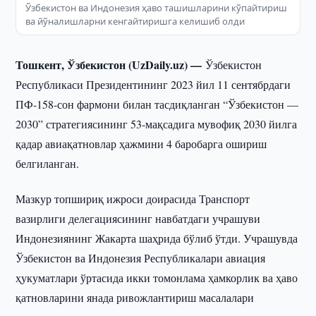
Ўзбекистон ва Индонезия ҳаво ташишларини кўпайтириш
ва йўналишларни кенгайтиришга келишиб олди
Тошкент, Ўзбекистон (UzDaily.uz) —
Ўзбекистон
Республикаси Президентининг 2023 йил 11 сентябрдаги
ПФ-158-сон фармони билан тасдиқланган “Ўзбекистон —
2030” стратегиясининг 53-мақсадига мувофиқ 2030 йилга
қадар авиақатновлар ҳажмини 4 баробарга ошириш
белгиланган.
Мазкур топшириқ ижроси доирасида Транспорт
вазирлиги делегациясининг навбатдаги учрашуви
Индонезиянинг Жакарта шаҳрида бўлиб ўтди. Учрашувда
Ўзбекистон ва Индонезия Республикалари авиация
ҳукуматлари ўртасида икки томонлама ҳамкорлик ва ҳаво
қатновларини янада ривожлантириш масалалари