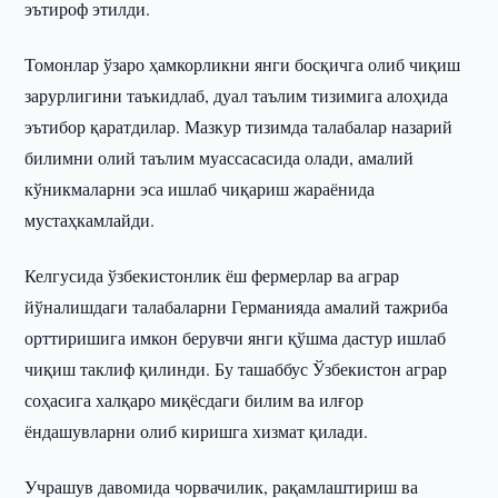
эътироф этилди.
Томонлар ўзаро ҳамкорликни янги босқичга олиб чиқиш
зарурлигини таъкидлаб, дуал таълим тизимига алоҳида
эътибор қаратдилар. Мазкур тизимда талабалар назарий
билимни олий таълим муассасасида олади, амалий
кўникмаларни эса ишлаб чиқариш жараёнида
мустаҳкамлайди.
Келгусида ўзбекистонлик ёш фермерлар ва аграр
йўналишдаги талабаларни Германияда амалий тажриба
орттиришига имкон берувчи янги қўшма дастур ишлаб
чиқиш таклиф қилинди. Бу ташаббус Ўзбекистон аграр
соҳасига халқаро миқёсдаги билим ва илғор
ёндашувларни олиб киришга хизмат қилади.
Учрашув давомида чорвачилик, рақамлаштириш ва