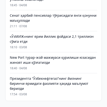
18:45 · 04/08
Сенат ҳарбий пенсиялар тўғрисидаги янги қонунни
маъқуллади
21:11 · 07/08
«ЎзМИЖ»нинг ярим йиллик фойдаси 2,1 триллион
сўмга етди
18:10 · 03/08
New Port турар-жой мажмуаси қурилиши юзасидан
жиноят иши қўзғатилди
18:40 · 04/08
Президентга “Ўзбекнефтегаз”нинг йилнинг
биринчи ярмидаги фаолияти ҳақида маълумот
берилди
17:54 · 03/08