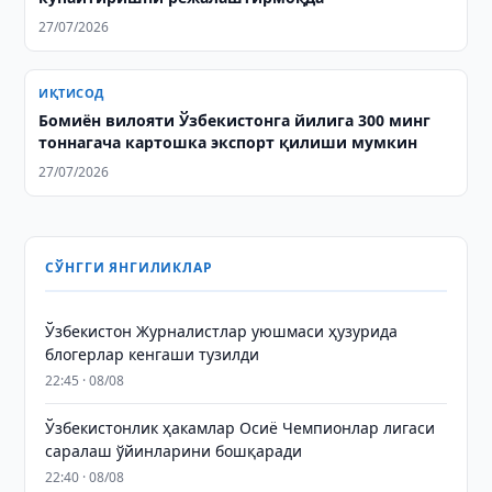
27/07/2026
ИҚТИСОД
Бомиён вилояти Ўзбекистонга йилига 300 минг
тоннагача картошка экспорт қилиши мумкин
27/07/2026
СЎНГГИ ЯНГИЛИКЛАР
Ўзбекистон Журналистлар уюшмаси ҳузурида
блогерлар кенгаши тузилди
22:45 · 08/08
Ўзбекистонлик ҳакамлар Осиё Чемпионлар лигаси
саралаш ўйинларини бошқаради
22:40 · 08/08