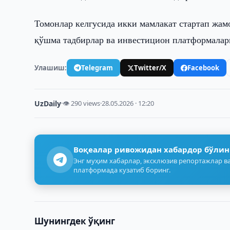
Томонлар келгусида икки мамлакат стартап жам
қўшма тадбирлар ва инвестицион платформалар
Улашиш:
Telegram
Twitter/X
Facebook
UzDaily
·
👁 290 views
·
28.05.2026 · 12:20
Воқеалар ривожидан хабардор бўлин
Энг муҳим хабарлар, эксклюзив репортажлар ва
платформада кузатиб боринг.
Шунингдек ўқинг