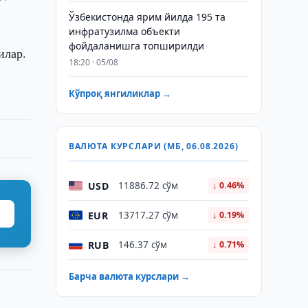
Ўзбекистонда ярим йилда 195 та
инфратузилма объекти
фойдаланишга топширилди
илар.
18:20 · 05/08
Кўпроқ янгиликлар →
ВАЛЮТА КУРСЛАРИ (МБ, 06.08.2026)
USD
11886.72 сўм
↓ 0.46%
EUR
13717.27 сўм
↓ 0.19%
RUB
146.37 сўм
↓ 0.71%
Барча валюта курслари →