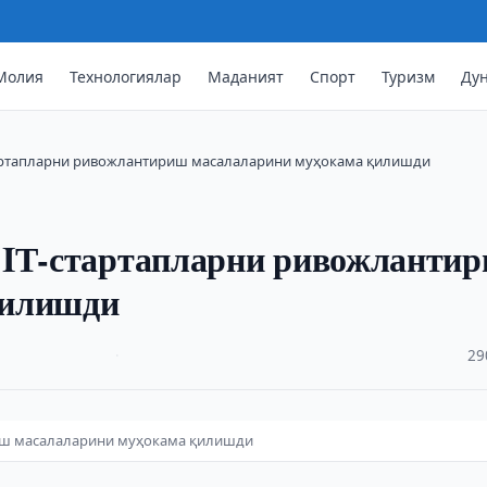
Молия
Технологиялар
Маданият
Спорт
Туризм
Ду
тартапларни ривожлантириш масалаларини муҳокама қилишди
 IТ-стартапларни ривожланти
қилишди
·
29
риш масалаларини муҳокама қилишди