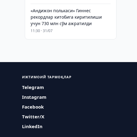
«Андижон полькаси» Гиннес
рекордлар китобига киритилиши
учун 730 млн сўм ажратилди
11:30 · 31/07
ИЖТИМОИЙ ТАРМОҚЛАР
Telegram
Instagram
Facebook
Twitter/X
LinkedIn