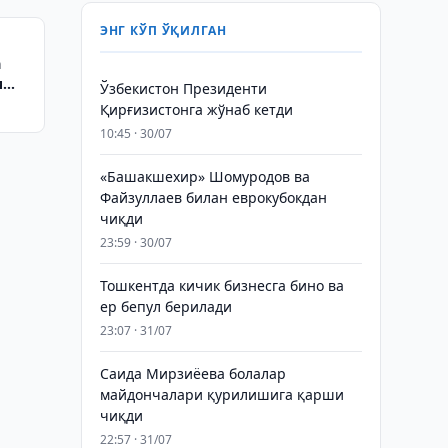
ЭНГ КЎП ЎҚИЛГАН
а
и
Ўзбекистон Президенти
Қирғизистонга жўнаб кетди
10:45 · 30/07
«Башакшехир» Шомуродов ва
Файзуллаев билан еврокубокдан
чиқди
23:59 · 30/07
Тошкентда кичик бизнесга бино ва
ер бепул берилади
23:07 · 31/07
Саида Мирзиёева болалар
майдончалари қурилишига қарши
чиқди
22:57 · 31/07