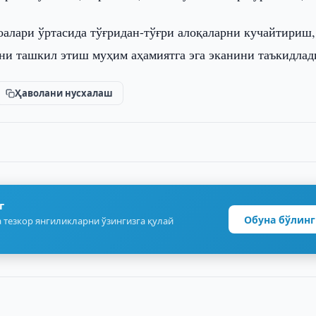
оалари ўртасида тўғридан-тўғри алоқаларни кучайтириш,
ни ташкил этиш муҳим аҳамиятга эга эканини таъкидлад
Ҳаволани нусхалаш
г
Обуна бўлинг
 тезкор янгиликларни ўзингизга қулай