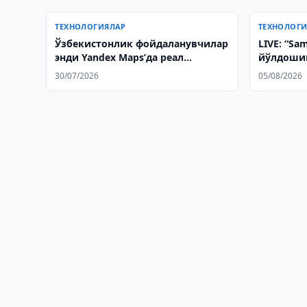
ТЕХНОЛОГИЯЛАР
ТЕХНОЛОГ
Ўзбекистонлик фойдаланувчилар
LIVE: “Sa
энди Yandex Maps’да реал
йўлдоши
вақтдаги геопозицияни улаша
30/07/2026
05/08/2026
олади