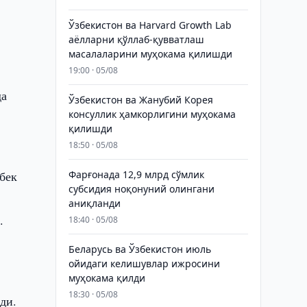
Ўзбекистон ва Harvard Growth Lab
аёлларни қўллаб-қувватлаш
масалаларини муҳокама қилишди
19:00 · 05/08
да
Ўзбекистон ва Жанубий Корея
консуллик ҳамкорлигини муҳокама
қилишди
18:50 · 05/08
збек
Фарғонада 12,9 млрд сўмлик
субсидия ноқонуний олингани
аниқланди
.
18:40 · 05/08
Беларусь ва Ўзбекистон июль
ойидаги келишувлар ижросини
муҳокама қилди
18:30 · 05/08
ди.