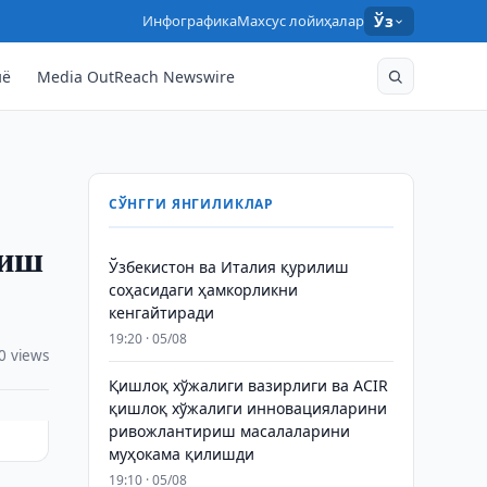
Инфографика
Махсус лойиҳалар
Ўз
нё
Media OutReach Newswire
СЎНГГИ ЯНГИЛИКЛАР
риш
Ўзбекистон ва Италия қурилиш
соҳасидаги ҳамкорликни
кенгайтиради
19:20 · 05/08
0 views
Қишлоқ хўжалиги вазирлиги ва ACIR
қишлоқ хўжалиги инновацияларини
ривожлантириш масалаларини
муҳокама қилишди
19:10 · 05/08