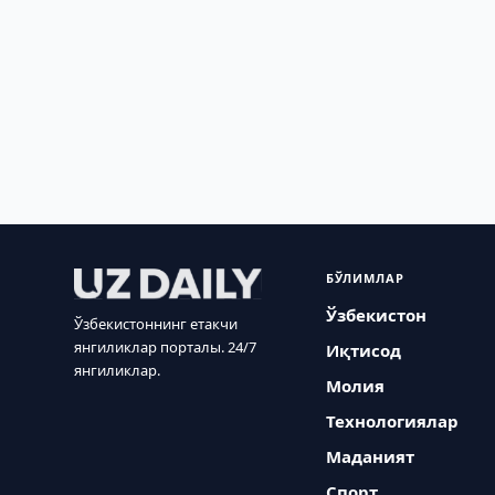
БЎЛИМЛАР
Ўзбекистон
Ўзбекистоннинг етакчи
янгиликлар порталы. 24/7
Иқтисод
янгиликлар.
Молия
Технологиялар
Маданият
Спорт