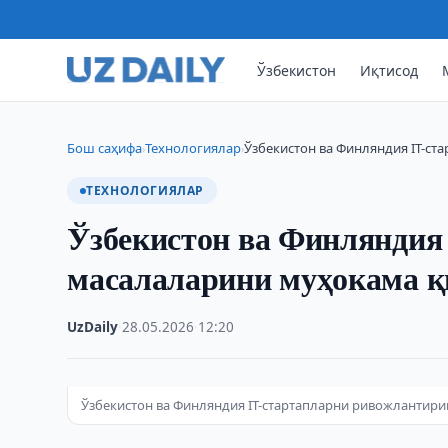
Ўзбекистон
Иқтисод
Бош саҳифа
Технологиялар
Ўзбекистон ва Финляндия IТ-с
›
›
ТЕХНОЛОГИЯЛАР
Ўзбекистон ва Финляндия
масалаларини муҳокама 
UzDaily
·
28.05.2026
·
12:20
Ўзбекистон ва Финляндия IТ-стартапларни ривожланти