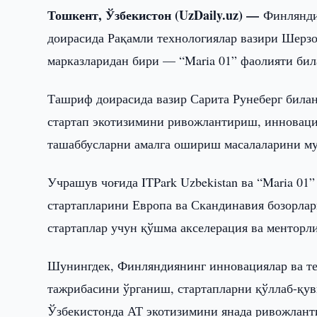
Тошкент, Ўзбекистон (UzDaily.uz) —
Финлянди
доирасида Рақамли технологиялар вазири Шерз
марказларидан бири — “Maria 01” фаолияти би
Ташриф доирасида вазир Сарита Рунеберг билан
стартап экотизимини ривожлантириш, инновац
ташаббусларни амалга ошириш масалаларини му
Учрашув чоғида ITPark Uzbekistan ва “Maria 01
стартапларини Европа ва Скандинавия бозорлар
стартаплар учун қўшма акселерация ва ментор
Шунингдек, Финляндиянинг инновациялар ва т
тажрибасини ўрганиш, стартапларни қўллаб-қ
Ўзбекистонда АТ экотизимини янада ривожлант