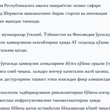
я Республикасига амалга ошираётган хизмат сафари
од Шерматов мамлакатнинг йирик стартап ва инновация
лан яқиндан танишди.
 музокаралар ўтказиб, Ўзбекистон ва Финляндия ўртаси
ион ҳамкорликни кенгайтириш ҳамда АТ соҳасида қўшма
ҳокама қилди.
” ўртасида ҳамкорлик алоқаларини йўлга қўйиш орқали ў
ига олиб чиқиш, халқаро венчур капитални жалб қилиш,
лик дастурларини ташкил этиш юзасидан фикр алмашилди
ехнологик тадбиркорликни ривожлантириш бўйича илғор
увватлаш инфратузилмасини такомиллаштириш ҳамда
ириш бўйича қатор истиқболли йўналишлар кўриб чиқил