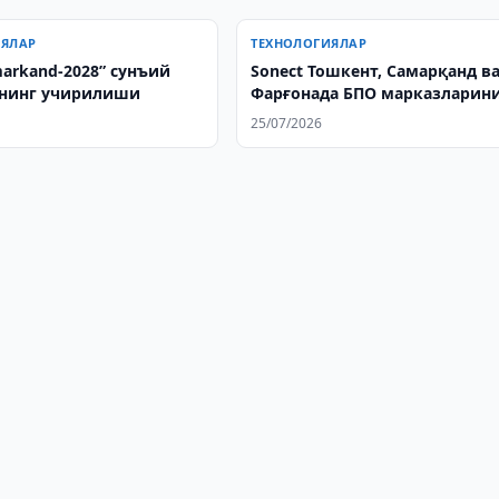
ИЯЛАР
ТЕХНОЛОГИЯЛАР
markand-2028” сунъий
Sonect Тошкент, Самарқанд в
нинг учирилиши
Фарғонада БПО марказларин
очишни режалаштирмоқда
25/07/2026