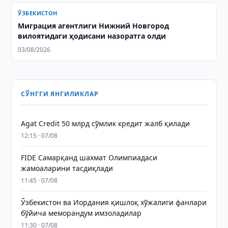
ЎЗБЕКИСТОН
Миграция агентлиги Нижний Новгород
вилоятидаги ҳодисани назоратга олди
03/08/2026
СЎНГГИ ЯНГИЛИКЛАР
Agat Credit 50 млрд сўмлик кредит жалб қилади
12:15 · 07/08
FIDE Самарқанд шахмат Олимпиадаси
жамоаларини тасдиқлади
11:45 · 07/08
Ўзбекистон ва Иордания қишлоқ хўжалиги фанлари
бўйича меморандум имзоладилар
11:30 · 07/08