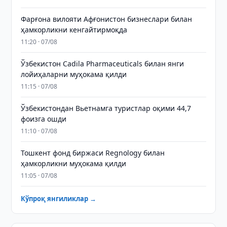
Фарғона вилояти Афғонистон бизнеслари билан
ҳамкорликни кенгайтирмоқда
11:20 · 07/08
Ўзбекистон Cadila Pharmaceuticals билан янги
лойиҳаларни муҳокама қилди
11:15 · 07/08
Ўзбекистондан Вьетнамга туристлар оқими 44,7
фоизга ошди
11:10 · 07/08
Тошкент фонд биржаси Regnology билан
ҳамкорликни муҳокама қилди
11:05 · 07/08
Кўпроқ янгиликлар →