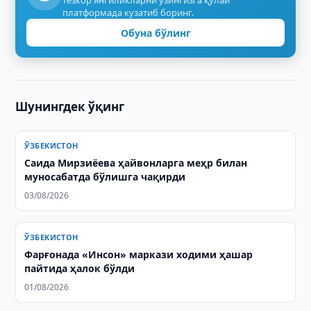
тезкор янгиликларни ўзингизга қулай
платформада кузатиб боринг.
Обуна бўлинг
Шунингдек ўқинг
ЎЗБЕКИСТОН
Саида Мирзиёева ҳайвонларга меҳр билан
муносабатда бўлишга чақирди
03/08/2026
ЎЗБЕКИСТОН
Фарғонада «Инсон» маркази ходими ҳашар
пайтида ҳалок бўлди
01/08/2026