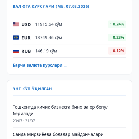
ВАЛЮТА КУРСЛАРИ (МБ, 07.08.2026)
USD
11915.64 сўм
↑ 0.24%
EUR
13749.46 сўм
↑ 0.23%
RUB
146.19 сўм
↓ 0.12%
Барча валюта курслари →
ЭНГ КЎП ЎҚИЛГАН
Тошкентда кичик бизнесга бино ва ер бепул
берилади
23:07 · 31/07
Саида Мирзиёева болалар майдончалари