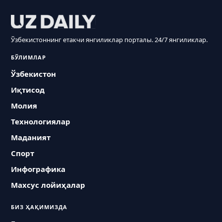
Ўзбекистоннинг етакчи янгиликлар порталы. 24/7 янгиликлар.
БЎЛИМЛАР
Ўзбекистон
Иқтисод
Молия
Технологиялар
Маданият
Спорт
Инфографика
Махсус лойиҳалар
БИЗ ҲАҚИМИЗДА