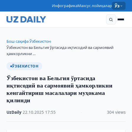
Инфографика
Махсус лойиҳалар
Ўз
Бош саҳифа
Ўзбекистон
›
›
Ўзбекистон ва Бельгия ўртасида иқтисодий ва сармоявий
ҳамкорликни …
ЎЗБЕКИСТОН
Ўзбекистон ва Бельгия ўртасида
иқтисодий ва сармоявий ҳамкорликни
кенгайтириш масалалари муҳокама
қилинди
UzDaily
·
22.10.2025
·
17:55
·
304 views