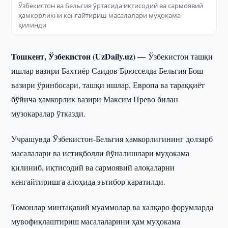
Ўзбекистон ва Бельгия ўртасида иқтисодий ва сармоявий
ҳамкорликни кенгайтириш масалалари муҳокама
қилинди
Тошкент, Ўзбекистон (UzDaily.uz) —
Ўзбекистон ташқи
ишлар вазири Бахтиёр Саидов Брюсселда Бельгия Бош
вазири ўринбосари, ташқи ишлар, Европа ва тараққиёт
бўйича ҳамкорлик вазири Максим Прево билан
музокаралар ўтказди.
Учрашувда Ўзбекистон-Бельгия ҳамкорлигининг долзарб
масалалари ва истиқболли йўналишлари муҳокама
қилиниб, иқтисодий ва сармоявий алоқаларни
кенгайтиришга алоҳида эътибор қаратилди.
Томонлар минтақавий муаммолар ва халқаро форумларда
мувофиқлаштириш масалаларини ҳам муҳокама