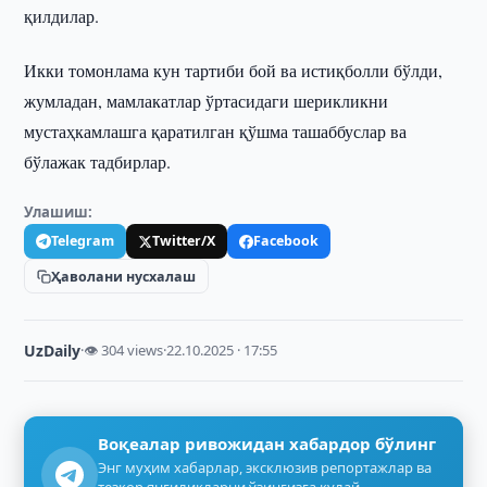
қилдилар.
Икки томонлама кун тартиби бой ва истиқболли бўлди,
жумладан, мамлакатлар ўртасидаги шерикликни
мустаҳкамлашга қаратилган қўшма ташаббуслар ва
бўлажак тадбирлар.
Улашиш:
Telegram
Twitter/X
Facebook
Ҳаволани нусхалаш
UzDaily
·
👁 304 views
·
22.10.2025 · 17:55
Воқеалар ривожидан хабардор бўлинг
Энг муҳим хабарлар, эксклюзив репортажлар ва