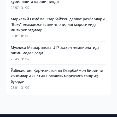
қурилишига қарши чиқди
22:57 · 31/07
Марказий Осиё ва Озарбайжон давлат раҳбарлари
“Боку” меҳмонхонасининг очилиш маросимида
иштирок этдилар
00:01 · 01/08
Мухлиса Машарипова U17 жаҳон чемпионатида
олтин медал олди
23:45 · 31/07
Ўзбекистон, Қирғизистон ва Озарбайжон биринчи
хонимлари «Олтин Болалик» марказига ташриф
буюрди
23:01 · 31/07