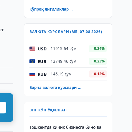
.
Кўпроқ янгиликлар →
ат
ВАЛЮТА КУРСЛАРИ (МБ, 07.08.2026)
USD
11915.64 сўм
↑ 0.24%
EUR
13749.46 сўм
↑ 0.23%
RUB
146.19 сўм
↓ 0.12%
Барча валюта курслари →
ЭНГ КЎП ЎҚИЛГАН
Тошкентда кичик бизнесга бино ва