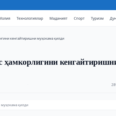
Молия
Технологиялар
Маданият
Спорт
Туризм
Ду
лигини кенгайтиришни муҳокама қилди
с ҳамкорлигини кенгайтиришн
·
28
и муҳокама қилди