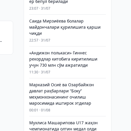
ер бепул берилади
23:07 · 31/07
Саида Мирзиёева болалар
майдончалари қурилишига қарши
чиқди
22:57 · 31/07
«Андижон полькаси» Гиннес
рекордлар китобига киритилиши
учун 730 млн сўм ажратилди
11:30 · 31/07
Марказий Осиё ва Озарбайжон
давлат раҳбарлари “Боку”
меҳмонхонасининг очилиш
маросимида иштирок этдилар
00:01 · 01/08
Мухлиса Машарипова U17 жаҳон
чемпионатида олтин медал олди