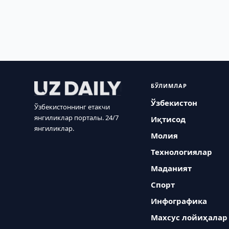
БЎЛИМЛАР
Ўзбекистон
Ўзбекистоннинг етакчи
янгиликлар порталы. 24/7
Иқтисод
янгиликлар.
Молия
Технологиялар
Маданият
Спорт
Инфографика
Махсус лойиҳалар