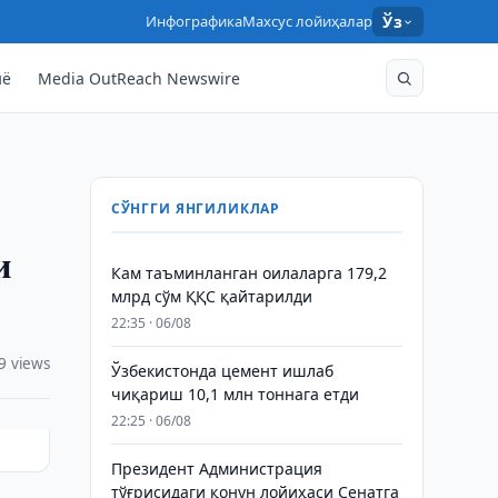
Инфографика
Махсус лойиҳалар
Ўз
нё
Media OutReach Newswire
СЎНГГИ ЯНГИЛИКЛАР
и
Кам таъминланган оилаларга 179,2
млрд сўм ҚҚС қайтарилди
22:35 · 06/08
9 views
Ўзбекистонда цемент ишлаб
чиқариш 10,1 млн тоннага етди
22:25 · 06/08
Президент Администрация
тўғрисидаги қонун лойиҳаси Сенатга