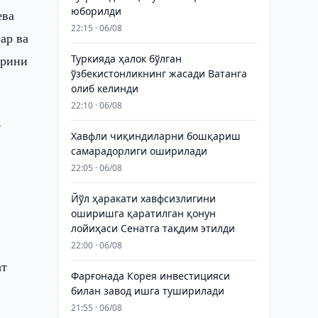
юборилди
ева
22:15 · 06/08
ар ва
арини
Туркияда ҳалок бўлган
ўзбекистонликнинг жасади Ватанга
олиб келинди
22:10 · 06/08
,
Хавфли чиқиндиларни бошқариш
самарадорлиги оширилади
22:05 · 06/08
Йўл ҳаракати хавфсизлигини
оширишга қаратилган қонун
лойиҳаси Сенатга тақдим этилди
22:00 · 06/08
ат
Фарғонада Корея инвестицияси
билан завод ишга туширилади
21:55 · 06/08