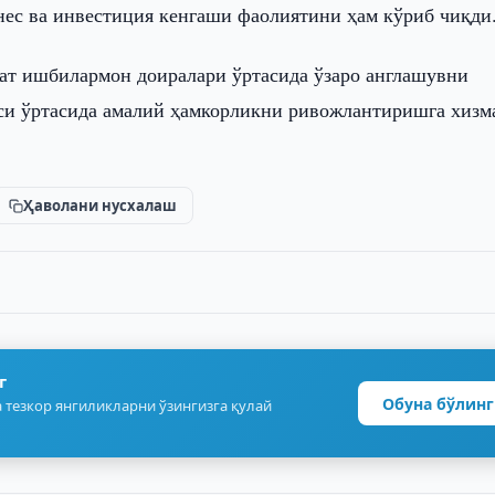
ес ва инвестиция кенгаши фаолиятини ҳам кўриб чиқди
ат ишбилармон доиралари ўртасида ўзаро англашувни
си ўртасида амалий ҳамкорликни ривожлантиришга хизм
Ҳаволани нусхалаш
г
Обуна бўлинг
 тезкор янгиликларни ўзингизга қулай