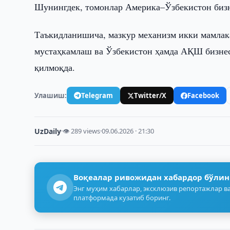
Шунингдек, томонлар Америка–Ўзбекистон бизн
Таъкидланишича, мазкур механизм икки мамлак
мустаҳкамлаш ва Ўзбекистон ҳамда АҚШ бизне
қилмоқда.
Улашиш:
Telegram
Twitter/X
Facebook
UzDaily
·
👁 289 views
·
09.06.2026 · 21:30
Воқеалар ривожидан хабардор бўлин
Энг муҳим хабарлар, эксклюзив репортажлар ва
платформада кузатиб боринг.