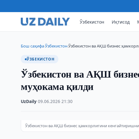
Ўзбекистон
Иқтисод
Бош саҳифа
Ўзбекистон
Ўзбекистон ва АҚШ бизнес ҳамкор
›
›
ЎЗБЕКИСТОН
Ўзбекистон ва АҚШ бизне
муҳокама қилди
UzDaily
·
09.06.2026
·
21:30
Ўзбекистон ва АҚШ бизнес ҳамкорлигини кенгайтиришн