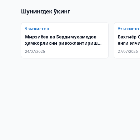
Шунингдек ўқинг
ЎЗБЕКИСТОН
ЎЗБЕКИСТО
Мирзиёев ва Бердимуҳамедов
Бахтиёр 
ҳамкорликни ривожлантириш
янги элч
масалаларини муҳокама
ёрлиқлар
24/07/2026
27/07/2026
қилишди