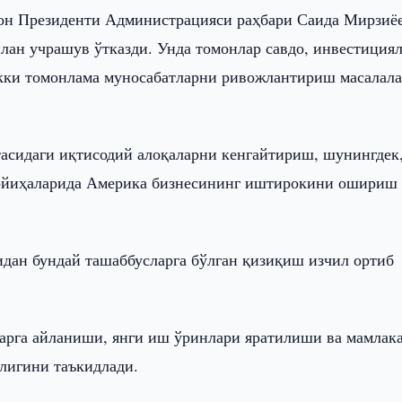
он Президенти Администрацияси раҳбари Саида Мирзиё
ан учрашув ўтказди. Унда томонлар савдо, инвестициял
икки томонлама муносабатларни ривожлантириш масалал
асидаги иқтисодий алоқаларни кенгайтириш, шунингдек
лойиҳаларида Америка бизнесининг иштирокини ошириш
дан бундай ташаббусларга бўлган қизиқиш изчил ортиб
рга айланиши, янги иш ўринлари яратилиши ва мамлак
лигини таъкидлади.