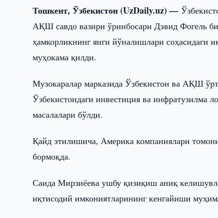
Тошкент, Ўзбекистон (UzDaily.uz) —
Ўзбекист
АҚШ савдо вазири ўринбосари Дэвид Фогель бил
ҳамкорликнинг янги йўналишлари соҳасидаги 
муҳокама қилди.
Музокаралар марказида Ўзбекистон ва АҚШ ўрт
Ўзбекистондаги инвестиция ва инфратузилма 
масалалари бўлди.
Қайд этилишича, Америка компаниялари томони
бормоқда.
Саида Мирзиёева ушбу қизиқиш аниқ келишувла
иқтисодий имкониятларининг кенгайиши муҳим