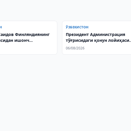
Н
ЎЗБЕКИСТОН
Саидов Финляндиянинг
Президент Администрация
исидан ишонч
тўғрисидаги қонун лойиҳаси
ини қабул қилди
Сенатга юборилди
06/08/2026