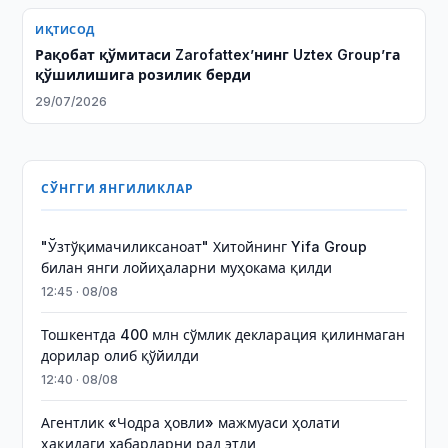
ИҚТИСОД
Рақобат қўмитаси Zarofattex’нинг Uztex Group’га
қўшилишига розилик берди
29/07/2026
СЎНГГИ ЯНГИЛИКЛАР
"Ўзтўқимачиликсаноат" Хитойнинг Yifa Group
билан янги лойиҳаларни муҳокама қилди
12:45 · 08/08
Тошкентда 400 млн сўмлик декларация қилинмаган
дорилар олиб қўйилди
12:40 · 08/08
Агентлик «Чодра ҳовли» мажмуаси ҳолати
ҳақидаги хабарларни рад этди