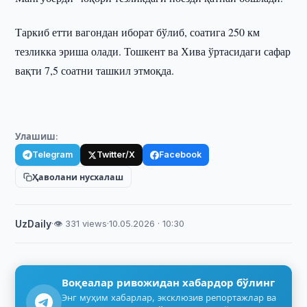
Таркиб етти вагондан иборат бўлиб, соатига 250 км
тезликка эриша олади. Тошкент ва Хива ўртасидаги сафар
вақти 7,5 соатни ташкил этмоқда.
Улашиш:
Telegram
Twitter/X
Facebook
Ҳаволани нусхалаш
UzDaily
·
👁 331 views
·
10.05.2026 · 10:30
Воқеалар ривожидан хабардор бўлинг
Энг муҳим хабарлар, эксклюзив репортажлар ва