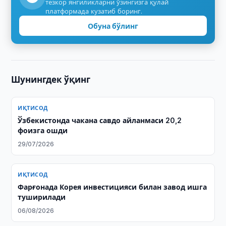
тезкор янгиликларни ўзингизга қулай
платформада кузатиб боринг.
Обуна бўлинг
Шунингдек ўқинг
ИҚТИСОД
Ўзбекистонда чакана савдо айланмаси 20,2
фоизга ошди
29/07/2026
ИҚТИСОД
Фарғонада Корея инвестицияси билан завод ишга
туширилади
06/08/2026