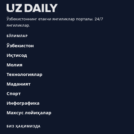
Ўзбекистоннинг етакчи янгиликлар порталы. 24/7
янгиликлар.
БЎЛИМЛАР
Ўзбекистон
Иқтисод
Молия
Технологиялар
Маданият
Спорт
Инфографика
Махсус лойиҳалар
БИЗ ҲАҚИМИЗДА