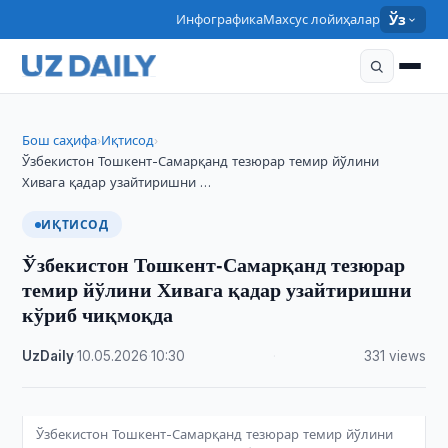
Инфографика
Махсус лойиҳалар
Ўз
Бош саҳифа
Иқтисод
›
›
Ўзбекистон Тошкент-Самарқанд тезюрар темир йўлини
Хивага қадар узайтиришни …
ИҚТИСОД
Ўзбекистон Тошкент-Самарқанд тезюрар
темир йўлини Хивага қадар узайтиришни
кўриб чиқмоқда
UzDaily
·
10.05.2026
·
10:30
·
331 views
Ўзбекистон Тошкент-Самарқанд тезюрар темир йўлини