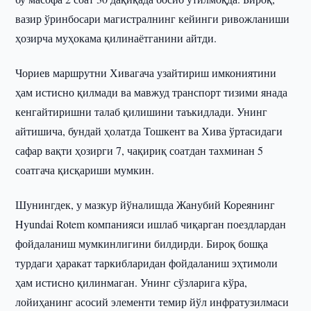
вазир ўринбосари магистралнинг кейинги ривожланиши
ҳозирча муҳокама қилинаётганини айтди.
Чориев маршрутни Хивагача узайтириш имкониятини
ҳам истисно қилмади ва мавжуд транспорт тизими янада
кенгайтиришни талаб қилишини таъкидлади. Унинг
айтишича, бундай ҳолатда Тошкент ва Хива ўртасидаги
сафар вақти ҳозирги 7, чақириқ соатдан тахминан 5
соатгача қисқариши мумкин.
Шунингдек, у мазкур йўналишда Жанубий Кореянинг
Hyundai Rotem компанияси ишлаб чиқарган поездлардан
фойдаланиш мумкинлигини билдирди. Бироқ бошқа
турдаги ҳаракат таркибларидан фойдаланиш эҳтимоли
ҳам истисно қилинмаган. Унинг сўзларига кўра,
лойиҳанинг асосий элементи темир йўл инфратузилмаси