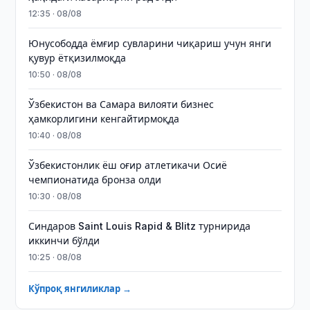
12:35 · 08/08
Юнусободда ёмғир сувларини чиқариш учун янги
қувур ётқизилмоқда
10:50 · 08/08
Ўзбекистон ва Самара вилояти бизнес
ҳамкорлигини кенгайтирмоқда
10:40 · 08/08
Ўзбекистонлик ёш оғир атлетикачи Осиё
чемпионатида бронза олди
10:30 · 08/08
Синдаров Saint Louis Rapid & Blitz турнирида
иккинчи бўлди
10:25 · 08/08
Кўпроқ янгиликлар →