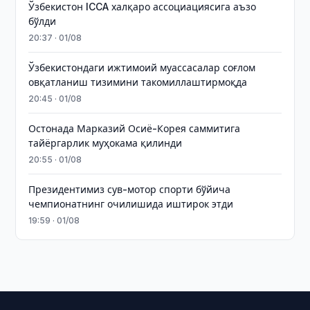
Ўзбекистон ICCA халқаро ассоциациясига аъзо
бўлди
20:37 · 01/08
Ўзбекистондаги ижтимоий муассасалар соғлом
овқатланиш тизимини такомиллаштирмоқда
20:45 · 01/08
Остонада Марказий Осиё-Корея саммитига
тайёргарлик муҳокама қилинди
20:55 · 01/08
Президентимиз сув-мотор спорти бўйича
чемпионатнинг очилишида иштирок этди
19:59 · 01/08