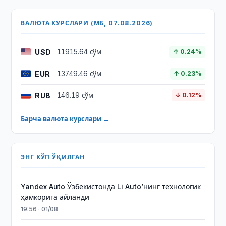
ВАЛЮТА КУРСЛАРИ (МБ, 07.08.2026)
USD
11915.64 сўм
↑ 0.24%
EUR
13749.46 сўм
↑ 0.23%
RUB
146.19 сўм
↓ 0.12%
Барча валюта курслари →
ЭНГ КЎП ЎҚИЛГАН
Yandex Auto Ўзбекистонда Li Auto’нинг технологик
ҳамкорига айланди
19:56 · 01/08