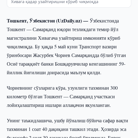
Хивага қадар узайтиришни кўриб чиқмоқда
Тошкент, Ўзбекистон (UzDaily.uz) —
Ўзбекистонда
Тошкент — Самарқанд юқори тезликдаги темир йўл
магистралини Хивагача узайтириш имконияти кўриб
чиқилмоқда. Бу ҳақда 5 май куни Транспорт вазири
ўринбосари Жасурбек Чориев Самарқандда бўлиб ўтган
Осиё тараққиёт банки Бошқарувчилар кенгашининг 59-
йиллик йиғилиши доирасида маълум қилди.
Чориевнинг сўзларига кўра, узунлиги тахминан 300
километр бўлган Тошкент — Самарқанд участкаси
лойиҳалаштириш ишлари аллақачон якунланган.
Унинг таъкидлашича, ушбу йўналиш бўйича сафар вақти
тахминан 1 соат 40 дақиқани ташкил этади. Ҳозирда эса
бу масофа 2 соат 30 дақиқада босиб ўтилмоқда. Бироқ,