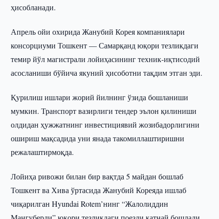
ҳисобланади.
Апрель ойи охирида Жанубий Корея компаниялари
консорциуми Тошкент — Самарқанд юқори тезликдаги
темир йўл магистрали лойиҳасининг техник-иқтисодий
асосланиши бўйича якуний ҳисоботни тақдим этган эди.
Қурилиш ишлари жорий йилнинг ўзида бошланиши
мумкин. Транспорт вазирлиги тендер эълон қилиниши
олдидан ҳужжатнинг инвестициявий жозибадорлигини
ошириш мақсадида уни янада такомиллаштиришни
режалаштирмоқда.
Лойиҳа ривожи билан бир вақтда 5 майдан бошлаб
Тошкент ва Хива ўртасида Жанубий Кореяда ишлаб
чиқарилган Hyundai Rotem’нинг “Жалолиддин
Мангуберди” юқори тезликдаги поезди қатнай бошлади.