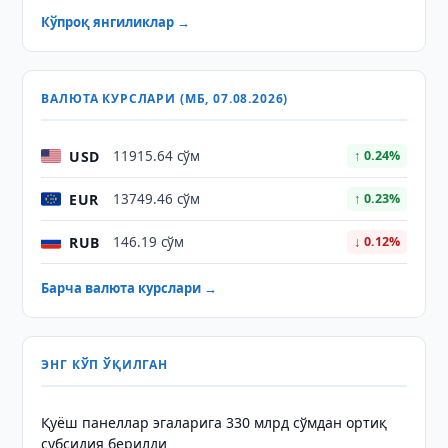
Кўпроқ янгиликлар →
ВАЛЮТА КУРСЛАРИ (МБ, 07.08.2026)
USD
11915.64 сўм
↑ 0.24%
EUR
13749.46 сўм
↑ 0.23%
RUB
146.19 сўм
↓ 0.12%
Барча валюта курслари →
ЭНГ КЎП ЎҚИЛГАН
Қуёш панеллар эгаларига 330 млрд сўмдан ортиқ
субсидия берилди