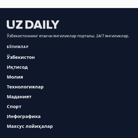
Ўзбекистоннинг етакчи янгиликлар порталы. 24/7 янгиликлар.
БЎЛИМЛАР
Ўзбекистон
Иқтисод
Молия
Технологиялар
Маданият
Спорт
Инфографика
Махсус лойиҳалар