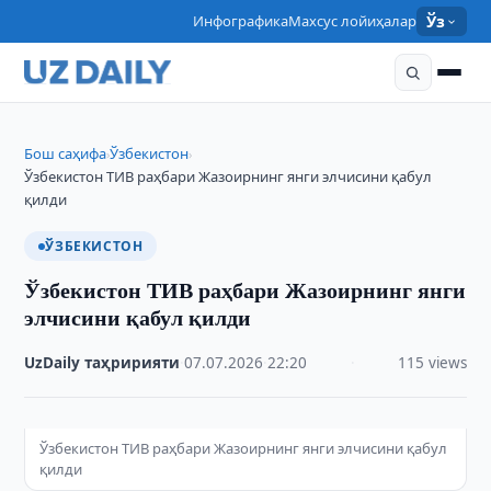
Инфографика
Махсус лойиҳалар
Ўз
Бош саҳифа
Ўзбекистон
›
›
Ўзбекистон ТИВ раҳбари Жазоирнинг янги элчисини қабул
қилди
ЎЗБЕКИСТОН
Ўзбекистон ТИВ раҳбари Жазоирнинг янги
элчисини қабул қилди
UzDaily таҳририяти
·
07.07.2026
·
22:20
·
115 views
Ўзбекистон ТИВ раҳбари Жазоирнинг янги элчисини қабул
қилди