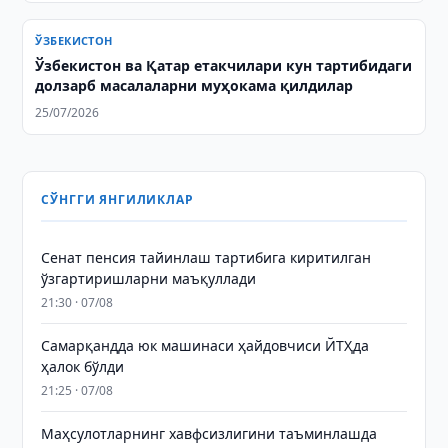
ЎЗБЕКИСТОН
Ўзбекистон ва Қатар етакчилари кун тартибидаги
долзарб масалаларни муҳокама қилдилар
25/07/2026
СЎНГГИ ЯНГИЛИКЛАР
Сенат пенсия тайинлаш тартибига киритилган
ўзгартиришларни маъқуллади
21:30 · 07/08
Самарқандда юк машинаси ҳайдовчиси ЙТҲда
ҳалок бўлди
21:25 · 07/08
Маҳсулотларнинг хавфсизлигини таъминлашда