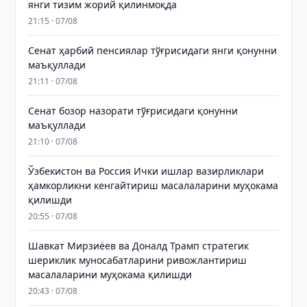
янги тизим жорий қилинмоқда
21:15 · 07/08
Сенат ҳарбий пенсиялар тўғрисидаги янги қонунни
маъқуллади
21:11 · 07/08
Сенат бозор назорати тўғрисидаги қонунни
маъқуллади
21:10 · 07/08
Ўзбекистон ва Россия Ички ишлар вазирликлари
ҳамкорликни кенгайтириш масалаларини муҳокама
қилишди
20:55 · 07/08
Шавкат Мирзиёев ва Доналд Трамп стратегик
шериклик муносабатларини ривожлантириш
масалаларини муҳокама қилишди
20:43 · 07/08