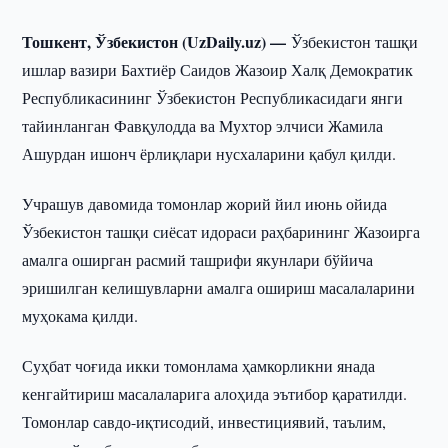
Тошкент, Ўзбекистон (UzDaily.uz) —
Ўзбекистон ташқи
ишлар вазири Бахтиёр Саидов Жазоир Халқ Демократик
Республикасининг Ўзбекистон Республикасидаги янги
тайинланган Фавқулодда ва Мухтор элчиси Жамила
Ашурдан ишонч ёрлиқлари нусхаларини қабул қилди.
Учрашув давомида томонлар жорий йил июнь ойида
Ўзбекистон ташқи сиёсат идораси раҳбарининг Жазоирга
амалга оширган расмий ташрифи якунлари бўйича
эришилган келишувларни амалга ошириш масалаларини
муҳокама қилди.
Суҳбат чоғида икки томонлама ҳамкорликни янада
кенгайтириш масалаларига алоҳида эътибор қаратилди.
Томонлар савдо-иқтисодий, инвестициявий, таълим,