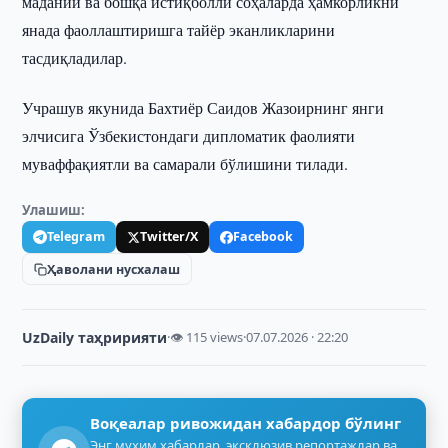
маданий ва бошқа истиқболли соҳаларда ҳамкорликни
янада фаоллаштиришга тайёр эканликларини
тасдиқладилар.
Учрашув якунида Бахтиёр Саидов Жазоирнинг янги
элчисига Ўзбекистондаги дипломатик фаолияти
муваффақиятли ва самарали бўлишини тилади.
Улашиш:
Telegram
Twitter/X
Facebook
Ҳаволани нусхалаш
UzDaily таҳририяти
·
👁 115 views
·
07.07.2026 · 22:20
Воқеалар ривожидан хабардор бўлинг
Энг муҳим хабарлар, эксклюзив репортажлар ва