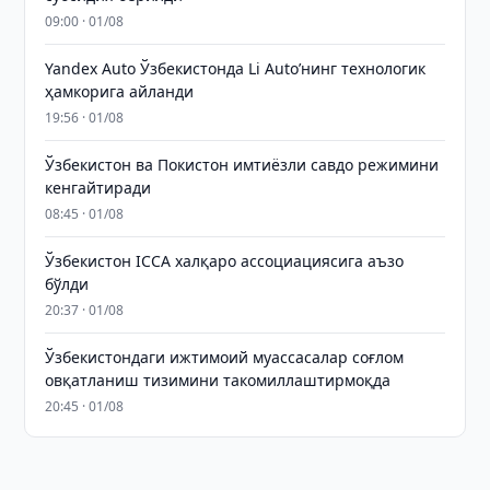
09:00 · 01/08
Yandex Auto Ўзбекистонда Li Auto’нинг технологик
ҳамкорига айланди
19:56 · 01/08
Ўзбекистон ва Покистон имтиёзли савдо режимини
кенгайтиради
08:45 · 01/08
Ўзбекистон ICCA халқаро ассоциациясига аъзо
бўлди
20:37 · 01/08
Ўзбекистондаги ижтимоий муассасалар соғлом
овқатланиш тизимини такомиллаштирмоқда
20:45 · 01/08