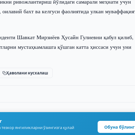
ликни ривожлантириш йўлидаги самарали меҳнати учун
, оилавий бахт ва келгуси фаолиятида улкан муваффақия
зиденти Шавкат Мирзиёев Ҳусайн Гулиевни қабул қилиб,
тларни мустаҳкамлашга қўшган катта ҳиссаси учун уни
Ҳаволани нусхалаш
г
Обуна бўлинг
 тезкор янгиликларни ўзингизга қулай