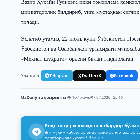
Вазир Ҳусайн Гулиевга икки томонлама ҳамкор
миннатдорлик билдириб, унга мустаҳкам соғлиқ
тилади.
Эслатиб ўтамиз, 22 июнь куни Ўзбекистон Пре
Ўзбекистон ва Озарбайжон ўртасидаги муносаба
«Меҳнат шуҳрати» ордени билан тақдирлаган.
Улашиш:
Telegram
Twitter/X
Facebook
UzDaily таҳририяти
·
👁 107 views
·
07.07.2026 · 22:10
Воқеалар ривожидан хабардор бўлин
Энг муҳим хабарлар, эксклюзив репортажлар ва
платформада кузатиб боринг.