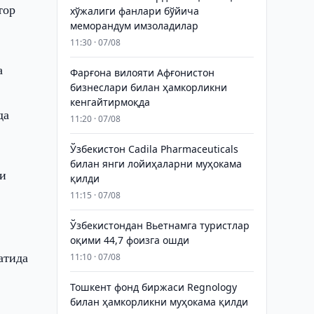
тор
хўжалиги фанлари бўйича
меморандум имзоладилар
11:30 · 07/08
а
Фарғона вилояти Афғонистон
бизнеслари билан ҳамкорликни
кенгайтирмоқда
да
11:20 · 07/08
Ўзбекистон Cadila Pharmaceuticals
билан янги лойиҳаларни муҳокама
ги
қилди
11:15 · 07/08
Ўзбекистондан Вьетнамга туристлар
оқими 44,7 фоизга ошди
атида
11:10 · 07/08
Тошкент фонд биржаси Regnology
билан ҳамкорликни муҳокама қилди