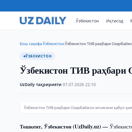
Ўзбекистон
Иқтисод
Бош саҳифа
Ўзбекистон
Ўзбекистон ТИВ раҳбари Озарбайжо
›
›
ЎЗБЕКИСТОН
Ўзбекистон ТИВ раҳбари 
UzDaily таҳририяти
·
07.07.2026
·
22:10
Ўзбекистон ТИВ раҳбари Озарбайжон элчисини қабул қи
Тошкент, Ўзбекистон (UzDaily.uz) —
Ўзбекист