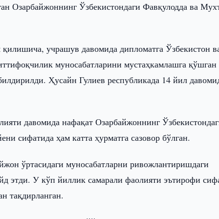
ган Озарбайжоннинг Ўзбекистондаги Фавқулодда ва Мух
м қилишича, учрашув давомида дипломатга Ўзбекистон в
 иттифоқчилик муносабатларини мустаҳкамлашга қўшган
билдирилди. Ҳусайн Гулиев республикада 14 йил давоми
олияти давомида нафақат Озарбайжоннинг Ўзбекистонда
ени сифатида ҳам катта ҳурматга сазовор бўлган.
айжон ўртасидаги муносабатларни ривожлантиришдаги
йд этди. У кўп йиллик самарали фаолияти эътирофи сиф
ан тақдирланган.