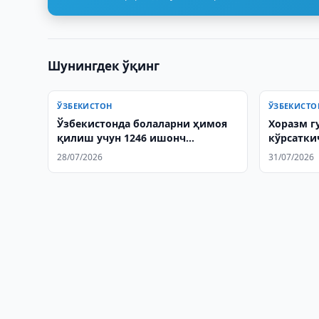
Шунингдек ўқинг
ЎЗБЕКИСТОН
ЎЗБЕКИСТО
Ўзбекистонда болаларни ҳимоя
Хоразм г
қилиш учун 1246 ишонч
кўрсатки
телефони ишга туширилди
28/07/2026
31/07/2026