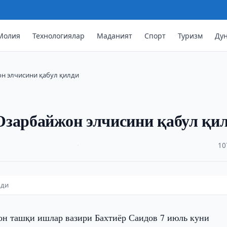
Молия
Технологиялар
Маданият
Спорт
Туризм
Ду
н элчисини қабул қилди
Озарбайжон элчисини қабул қи
·
10
лди
он ташқи ишлар вазири Бахтиёр Саидов 7 июль куни