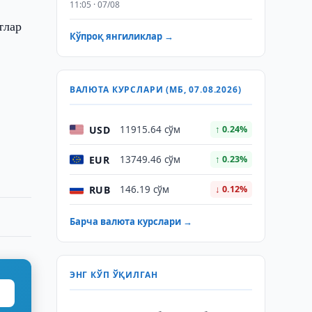
11:05 · 07/08
тлар
Кўпроқ янгиликлар →
ВАЛЮТА КУРСЛАРИ (МБ, 07.08.2026)
USD
11915.64 сўм
↑ 0.24%
EUR
13749.46 сўм
↑ 0.23%
RUB
146.19 сўм
↓ 0.12%
Барча валюта курслари →
ЭНГ КЎП ЎҚИЛГАН