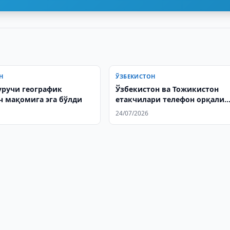
Н
ЎЗБЕКИСТОН
уручи географик
Ўзбекистон ва Тожикистон
ч мақомига эга бўлди
етакчилари телефон орқали
мулоқот қилдилар
24/07/2026