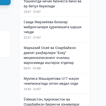
Тошкентда кичик бизнесга бино ва
ер бепул берилади
23:07 · 31/07
Саида Мирзиёева болалар
майдончалари қурилишига қарши
чиқди
22:57 · 31/07
Марказий Осиё ва Озарбайжон
давлат раҳбарлари “Боку”
меҳмонхонасининг очилиш
маросимида иштирок этдилар
00:01 · 01/08
Мухлиса Машарипова U17 жаҳон
чемпионатида олтин медал олди
23:45 · 31/07
Ўзбекистон, Қирғизистон ва
Озарбайжон биринчи хонимлари