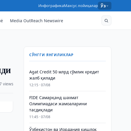
Инфографика
Махсус лойиҳалар
Ўз
нё
Media OutReach Newswire
СЎНГГИ ЯНГИЛИКЛАР
лди
Agat Credit 50 млрд сўмлик кредит
жалб қилади
7 views
12:15 · 07/08
FIDE Самарқанд шахмат
Олимпиадаси жамоаларини
тасдиқлади
11:45 · 07/08
Ўзбекистон ва Иордания қишлоқ