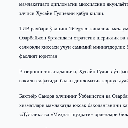
мамлакатдаги дипломатик миссиясини якунлаёт
элчиси Ҳусайн Гулиевни қабул қилди.
ТИВ раҳбари ўзининг Telegram-каналида маълу
Озарбайжон ўртасидаги стратегик шериклик ва
салмоқли ҳиссаси учун самимий миннатдорлик 
фаолият юритган.
Вазирнинг таъкидлашича, Ҳусайн Гулиев ўз фа
вакили сифатида, балки дипломатик корпус дуай
Бахтиёр Саидов элчининг Ўзбекистон ва Озарб
хизматлари мамлакатда юксак баҳоланганини қа
«Дўстлик» ва «Меҳнат шуҳрати» орденлари бил