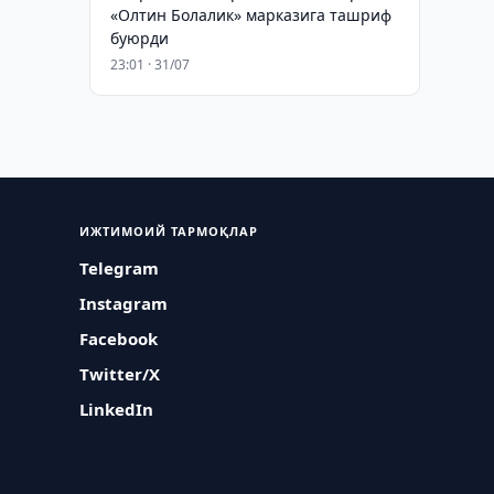
«Олтин Болалик» марказига ташриф
буюрди
23:01 · 31/07
ИЖТИМОИЙ ТАРМОҚЛАР
Telegram
Instagram
Facebook
Twitter/X
LinkedIn