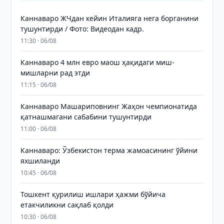
Каннаваро ЖЧдан кейин Италияга нега борганини
тушунтирди / Фото: Видеодан кадр.
11:30 · 06/08
Каннаваро 4 млн евро маош ҳақидаги миш-
мишларни рад этди
11:15 · 06/08
Каннаваро Машариповнинг Жаҳон чемпионатида
қатнашмагани сабабини тушунтирди
11:00 · 06/08
Каннаваро: Ўзбекистон терма жамоасининг ўйини
яхшиланди
10:45 · 06/08
Тошкент қурилиш ишлари ҳажми бўйича
етакчиликни сақлаб қолди
10:30 · 06/08