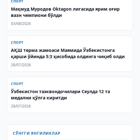
СПОРТ
Маҳмуд Муродов Oktagon лигасида ярим оғир
вазн чемпиони бўлди
03/08/2026
СПОРТ
АҚШ терма жамоаси Маямида Ўзбекистонга
қарши ўйинда 5:3 ҳисобида олдинга чиқиб олди
28/07/2026
СПОРТ
Ўзбекистон таэквондочилари Сеулда 12 та
медални қўлга киритди
28/07/2026
СЎНГГИ ЯНГИЛИКЛАР