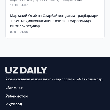
11:30 · 31/07
Марказий Осиё ва Озарбайжон давлат раҳбарлари
“Боку” меҳмонхонасининг очилиш маросимида
иштирок этдилар
00:01 · 01/08
Ўзбекистоннинг етакчи янгиликлар порталы. 24/7 янгиликлар.
БЎЛИМЛАР
Ўзбекистон
Иқтисод