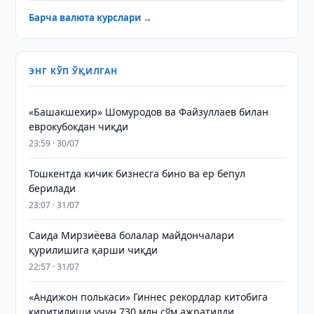
Барча валюта курслари →
ЭНГ КЎП ЎҚИЛГАН
«Башакшехир» Шомуродов ва Файзуллаев билан
еврокубокдан чиқди
23:59 · 30/07
Тошкентда кичик бизнесга бино ва ер бепул
берилади
23:07 · 31/07
Саида Мирзиёева болалар майдончалари
қурилишига қарши чиқди
22:57 · 31/07
«Андижон полькаси» Гиннес рекордлар китобига
киритилиши учун 730 млн сўм ажратилди