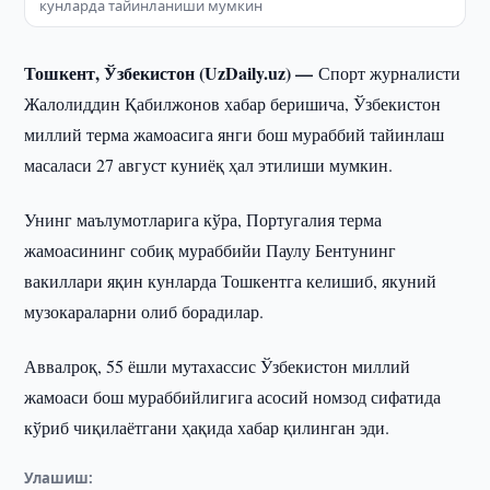
кунларда тайинланиши мумкин
Тошкент, Ўзбекистон (UzDaily.uz) —
Спорт журналисти
Жалолиддин Қабилжонов хабар беришича, Ўзбекистон
миллий терма жамоасига янги бош мураббий тайинлаш
масаласи 27 август куниёқ ҳал этилиши мумкин.
Унинг маълумотларига кўра, Португалия терма
жамоасининг собиқ мураббийи Паулу Бентунинг
вакиллари яқин кунларда Тошкентга келишиб, якуний
музокараларни олиб борадилар.
Аввалроқ, 55 ёшли мутахассис Ўзбекистон миллий
жамоаси бош мураббийлигига асосий номзод сифатида
кўриб чиқилаётгани ҳақида хабар қилинган эди.
Улашиш: