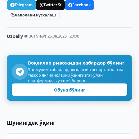
Telegram
Twitter/X
Facebook
Ҳаволани нусхалаш
UzDaily
·
👁 361 views
·
25.08.2025 · 20:00
Воқеалар ривожидан хабардор бўлинг
Энг муҳим хабарлар, эксклюзив репортажлар ва
тезкор янгиликларни ўзингизга қулай
платформада кузатиб боринг.
Обуна бўлинг
Шунингдек ўқинг