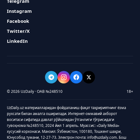
Telegram
Instagram
Facebook
Twitter/X
LinkedIn
© 2026 UzDaily · ОАВ №248510
18+
UzDaily.uz материалларидан фойдаланиш фақат таҳририятнинг ёзма
рухсати билан амалга оширилади. Интернет-оммавий ахборот
воситаси сифатида давлат рўйхатидан ўтганлиги тўғрисидаги
гувоҳнома №248510, 2024 йил 1 апрель. Муассис: «Daily Media»
хусусий корхонаси. Манзил: Ўзбекистон, 100180, Тошкент шаҳри,
Юнусобод тумани, 12-27-73. Электрон почта: info@uzdaily.com. Бош