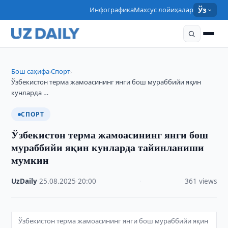
Инфографика
Махсус лойиҳалар
Ўз
Бош саҳифа
Спорт
›
›
Ўзбекистон терма жамоасининг янги бош мураббийи яқин
кунларда …
СПОРТ
Ўзбекистон терма жамоасининг янги бош
мураббийи яқин кунларда тайинланиши
мумкин
UzDaily
·
25.08.2025
·
20:00
·
361 views
Ўзбекистон терма жамоасининг янги бош мураббийи яқин