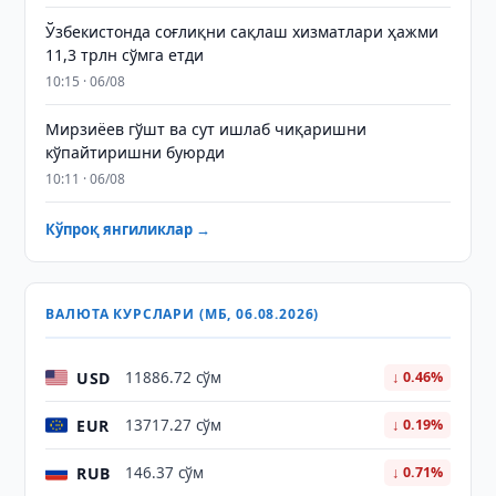
Ўзбекистонда соғлиқни сақлаш хизматлари ҳажми
11,3 трлн сўмга етди
10:15 · 06/08
Мирзиёев гўшт ва сут ишлаб чиқаришни
кўпайтиришни буюрди
10:11 · 06/08
Кўпроқ янгиликлар →
ВАЛЮТА КУРСЛАРИ (МБ, 06.08.2026)
USD
11886.72 сўм
↓ 0.46%
EUR
13717.27 сўм
↓ 0.19%
RUB
146.37 сўм
↓ 0.71%