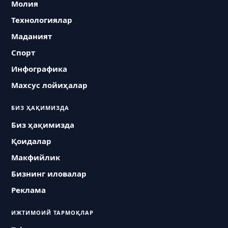
Молия
Технологиялар
Маданият
Спорт
Инфографика
Махсус лойиҳалар
БИЗ ҲАҚИМИЗДА
Биз ҳақимизда
Қоидалар
Макфийлик
Бизнинг иловалар
Реклама
ИЖТИМОИЙ ТАРМОҚЛАР