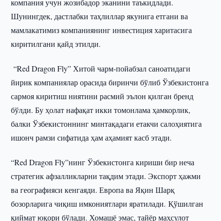
компания учун жозибадор эканини таъкидлади.
Шунингдек, дастлабки таҳлиллар якунига етгани ва
мамлакатимиз компаниянинг инвестиция харитасига
киритилгани қайд этилди.
“Red Dragon Fly” Хитой чарм-пойабзал саноатидаги
йирик компаниялар орасида биринчи бўлиб Ўзбекистонга
сармоя киритиш ниятини расмий эълон қилган бренд
бўлди. Бу ҳолат нафақат икки томонлама ҳамкорлик,
балки Ўзбекистоннинг минтақадаги етакчи салоҳиятига
ишонч рамзи сифатида ҳам аҳамият касб этади.
“Red Dragon Fly”нинг Ўзбекистонга кириши бир неча
стратегик афзалликларни тақдим этади. Экспорт ҳажми
ва географияси кенгаяди. Европа ва Яқин Шарқ
бозорларига чиқиш имкониятлари яратилади. Қўшилган
қиймат юқори бўлади. Хомашё эмас, тайёр маҳсулот