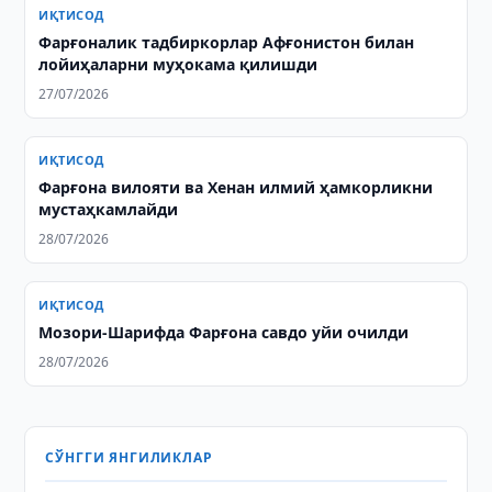
ИҚТИСОД
Фарғоналик тадбиркорлар Афғонистон билан
лойиҳаларни муҳокама қилишди
27/07/2026
ИҚТИСОД
Фарғона вилояти ва Хенан илмий ҳамкорликни
мустаҳкамлайди
28/07/2026
ИҚТИСОД
Мозори-Шарифда Фарғона савдо уйи очилди
28/07/2026
СЎНГГИ ЯНГИЛИКЛАР