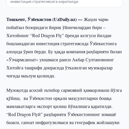
инвестиция стратегиясига киритилди
Тошкент, Ўзбекистон (UzDaily.uz) —
Жаҳон чарм-
пойабзал бозоридаги йирик ўйинчилардан бири –
Хитойнинг “Red Dragon Fly” бренди келгуси йилдан
бошланадиган инвестиция стратегиясида Ўзбекистонга
алоҳида ўрин берди. Бу ҳақда компания раҳбарияти билан
«Ўзчармсаноат» уюшмаси раиси Акбар Султановнинг
Хитойга ташрифи доирасида ўтказилган музокаралар
чоғида маълум қилинди.
Мулоқотда асосий эътибор сармоявий ҳамкорликни йўлга
қўйиш, ва Ўзбекистон орқали маҳсулотларни бошқа
мамлакатларга экспорт қилиш йўналишга қаратилди.
“Red Dragon Flyй” раҳбарияти Ўзбекистоннинг хомашё
базаси, саноат инфратузилмаси ва географик жойлашуви