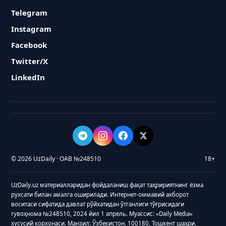
Telegram
Instagram
Facebook
Twitter/X
LinkedIn
© 2026 UzDaily · ОАВ №248510
18+
UzDaily.uz материалларидан фойдаланиш фақат таҳририятнинг ёзма
рухсати билан амалга оширилади. Интернет-оммавий ахборот
воситаси сифатида давлат рўйхатидан ўтганлиги тўғрисидаги
гувоҳнома №248510, 2024 йил 1 апрель. Муассис: «Daily Media»
хусусий корхонаси. Манзил: Ўзбекистон, 100180, Тошкент шаҳри,