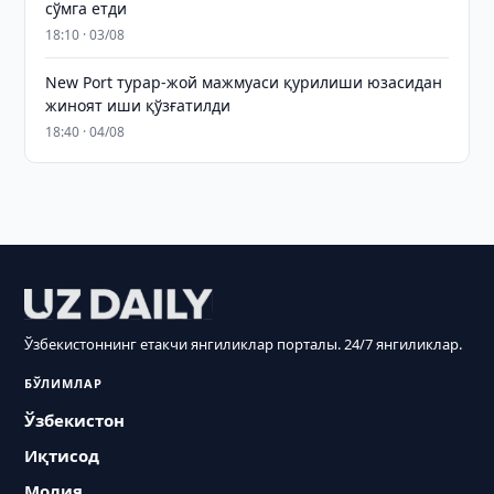
сўмга етди
18:10 · 03/08
New Port турар-жой мажмуаси қурилиши юзасидан
жиноят иши қўзғатилди
18:40 · 04/08
Ўзбекистоннинг етакчи янгиликлар порталы. 24/7 янгиликлар.
БЎЛИМЛАР
Ўзбекистон
Иқтисод
Молия