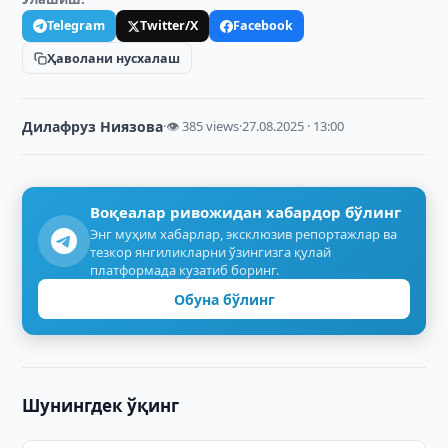
Telegram
Twitter/X
Facebook
Ҳаволани нусхалаш
Дилафруз Ниязова
·
👁 385 views
·
27.08.2025 · 13:00
Воқеалар ривожидан хабардор бўлинг
Энг муҳим хабарлар, эксклюзив репортажлар ва
тезкор янгиликларни ўзингизга қулай
платформада кузатиб боринг.
Обуна бўлинг
Шунингдек ўқинг