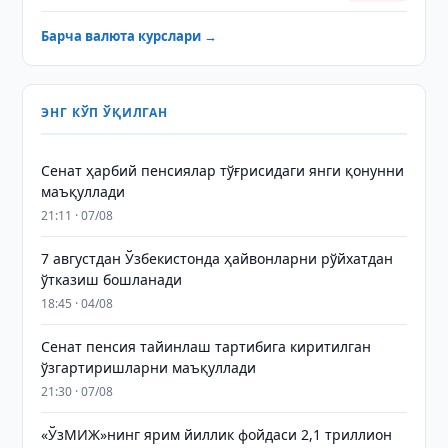
Барча валюта курслари →
ЭНГ КЎП ЎҚИЛГАН
Сенат ҳарбий пенсиялар тўғрисидаги янги қонунни
маъқуллади
21:11 · 07/08
7 августдан Ўзбекистонда ҳайвонларни рўйхатдан
ўтказиш бошланади
18:45 · 04/08
Сенат пенсия тайинлаш тартибига киритилган
ўзгартиришларни маъқуллади
21:30 · 07/08
«ЎзМИЖ»нинг ярим йиллик фойдаси 2,1 триллион