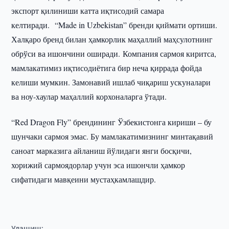
экспорт қилиниши катта иқтисодий самара
келтиради. “Made in Uzbekistan” бренди қиймати ортиши.
Халқаро бренд билан ҳамкорлик маҳаллий маҳсулотнинг
обрўси ва ишончини оширади. Компания сармоя киритса,
мамлакатимиз иқтисодиётига бир неча қиррада фойда
келиши мумкин. Замонавий ишлаб чиқариш ускуналари
ва ноу-хаулар маҳаллий корхоналарга ўтади.
“Red Dragon Fly” брендининг Ўзбекистонга кириши – бу
шунчаки сармоя эмас. Бу мамлакатимизнинг минтақавий
саноат марказига айланиш йўлидаги янги босқичи,
хорижий сармоядорлар учун эса ишончли ҳамкор
сифатидаги мавқеини мустаҳкамлашдир.
Улашиш: