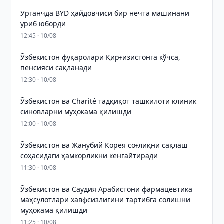
Урганчда BYD ҳайдовчиси бир нечта машинани
уриб юборди
12:45 · 10/08
Ўзбекистон фуқаролари Қирғизистонга кўчса,
пенсияси сақланади
12:30 · 10/08
Ўзбекистон ва Charité тадқиқот ташкилоти клиник
синовларни муҳокама қилишди
12:00 · 10/08
Ўзбекистон ва Жанубий Корея соғлиқни сақлаш
соҳасидаги ҳамкорликни кенгайтиради
11:30 · 10/08
Ўзбекистон ва Саудия Арабистони фармацевтика
маҳсулотлари хавфсизлигини тартибга солишни
муҳокама қилишди
11:25 · 10/08