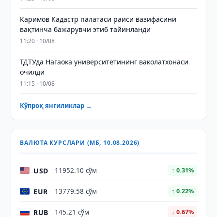
Каримов Кадастр палатаси раиси вазифасини
вақтинча бажарувчи этиб тайинланди
11:20 · 10/08
ТДТУда Нагаока университетининг ваколатхонаси
очилди
11:15 · 10/08
Кўпроқ янгиликлар →
ВАЛЮТА КУРСЛАРИ (МБ, 10.08.2026)
USD
11952.10 сўм
↑ 0.31%
EUR
13779.58 сўм
↑ 0.22%
RUB
145.21 сўм
↓ 0.67%