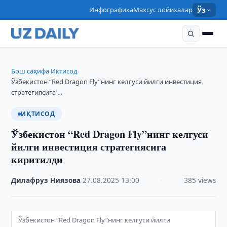
Инфографика
Махсус лойиҳалар
Ўз
Бош саҳифа
Иқтисод
›
›
Ўзбекистон “Red Dragon Fly”нинг келгуси йилги инвестиция
стратегиясига …
ИҚТИСОД
Ўзбекистон “Red Dragon Fly”нинг келгуси
йилги инвестиция стратегиясига
киритилди
Дилафруз Ниязова
·
27.08.2025
·
13:00
·
385 views
Ўзбекистон “Red Dragon Fly”нинг келгуси йилги