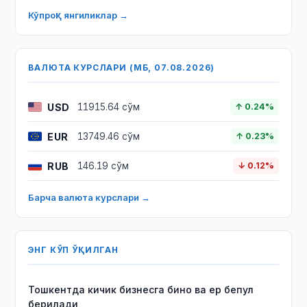
Кўпроқ янгиликлар →
ВАЛЮТА КУРСЛАРИ (МБ, 07.08.2026)
USD
11915.64 сўм
↑ 0.24%
EUR
13749.46 сўм
↑ 0.23%
RUB
146.19 сўм
↓ 0.12%
Барча валюта курслари →
ЭНГ КЎП ЎҚИЛГАН
Тошкентда кичик бизнесга бино ва ер бепул
берилади