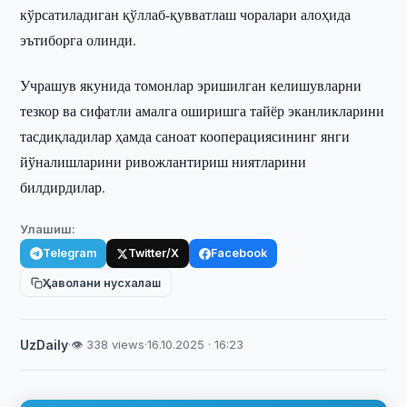
кўрсатиладиган қўллаб-қувватлаш чоралари алоҳида
эътиборга олинди.
Учрашув якунида томонлар эришилган келишувларни
тезкор ва сифатли амалга оширишга тайёр эканликларини
тасдиқладилар ҳамда саноат кооперациясининг янги
йўналишларини ривожлантириш ниятларини
билдирдилар.
Улашиш:
Telegram
Twitter/X
Facebook
Ҳаволани нусхалаш
UzDaily
·
👁 338 views
·
16.10.2025 · 16:23