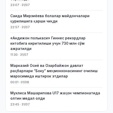
23:07 · 31/07
Саида Мирзиёева болалар майдончалари
қурилишига қарши чиқди
22:57 · 31/07
«Андижон полькаси» Гиннес рекордлар
китобига киритилиши учун 730 млн сўм
ажратилди
11:30 · 31/07
Марказий Осиё ва Озарбайжон давлат
раҳбарлари “Боку” меҳмонхонасининг очилиш
маросимида иштирок этдилар
00:01 · 01/08
Мухлиса Машарипова U17 жаҳон чемпионатида
олтин медал олди
23:45 · 31/07