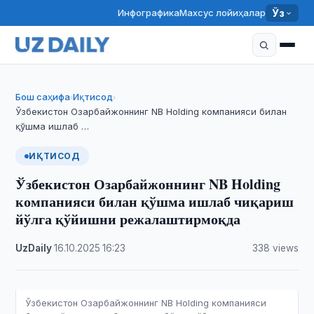
Инфографика
Махсус лойиҳалар
Ўз
Бош саҳифа
Иқтисод
›
›
Ўзбекистон Озарбайжоннинг NB Holding компанияси билан
қўшма ишлаб …
ИҚТИСОД
Ўзбекистон Озарбайжоннинг NB Holding
компанияси билан қўшма ишлаб чиқариш
йўлга қўйишни режалаштирмоқда
UzDaily
·
16.10.2025
·
16:23
·
338 views
Ўзбекистон Озарбайжоннинг NB Holding компанияси