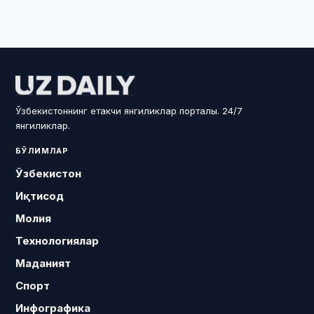
Ўзбекистоннинг етакчи янгиликлар порталы. 24/7
янгиликлар.
БЎЛИМЛАР
Ўзбекистон
Иқтисод
Молия
Технологиялар
Маданият
Спорт
Инфографика