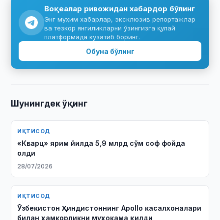
Воқеалар ривожидан хабардор бўлинг
Энг муҳим хабарлар, эксклюзив репортажлар
ва тезкор янгиликларни ўзингизга қулай
платформада кузатиб боринг.
Обуна бўлинг
Шунингдек ўқинг
ИҚТИСОД
«Кварц» ярим йилда 5,9 млрд сўм соф фойда
олди
28/07/2026
ИҚТИСОД
Ўзбекистон Ҳиндистоннинг Apollo касалхоналари
билан ҳамкорликни муҳокама қилди