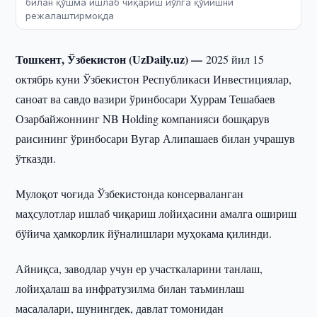
билан қўшма ишлаб чиқариш йўлга қўйишни
режалаштирмоқда
Тошкент, Ўзбекистон (UzDaily.uz) —
2025 йил 15
октябрь куни Ўзбекистон Республикаси Инвестициялар,
саноат ва савдо вазири ўринбосари Хуррам Тешабаев
Озарбайжоннинг NB Holding компанияси бошқарув
раисининг ўринбосари Вугар Алипашаев билан учрашув
ўтказди.
Мулоқот чоғида Ўзбекистонда консерваланган
маҳсулотлар ишлаб чиқариш лойиҳасини амалга ошириш
бўйича ҳамкорлик йўналишлари муҳокама қилинди.
Айниқса, заводлар учун ер участкаларини танлаш,
лойиҳалаш ва инфратузилма билан таъминлаш
масалалари, шунингдек, давлат томонидан