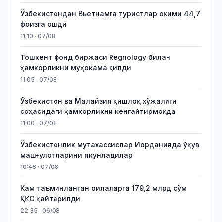
Ўзбекистондан Вьетнамга туристлар оқими 44,7
фоизга ошди
11:10 · 07/08
Тошкент фонд биржаси Regnology билан
ҳамкорликни муҳокама қилди
11:05 · 07/08
Ўзбекистон ва Малайзия қишлоқ хўжалиги
соҳасидаги ҳамкорликни кенгайтирмоқда
11:00 · 07/08
Ўзбекистонлик мутахассислар Иорданияда ўқув
машғулотларини якунладилар
10:48 · 07/08
Кам таъминланган оилаларга 179,2 млрд сўм
ҚҚС қайтарилди
22:35 · 06/08