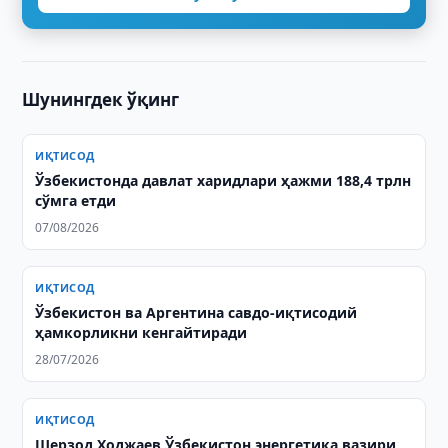
Шунингдек ўқинг
ИҚТИСОД
Ўзбекистонда давлат харидлари ҳажми 188,4 трлн
сўмга етди
07/08/2026
ИҚТИСОД
Ўзбекистон ва Аргентина савдо-иқтисодий
ҳамкорликни кенгайтиради
28/07/2026
ИҚТИСОД
Шерзод Ходжаев Ўзбекистон энергетика вазири