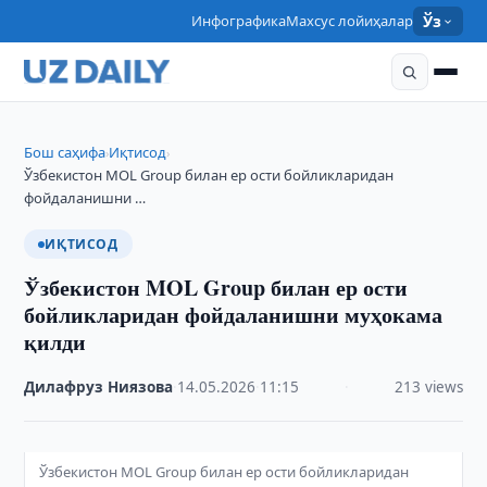
Инфографика
Махсус лойиҳалар
Ўз
Бош саҳифа
Иқтисод
›
›
Ўзбекистон MOL Group билан ер ости бойликларидан
фойдаланишни …
ИҚТИСОД
Ўзбекистон MOL Group билан ер ости
бойликларидан фойдаланишни муҳокама
қилди
Дилафруз Ниязова
·
14.05.2026
·
11:15
·
213 views
Ўзбекистон MOL Group билан ер ости бойликларидан