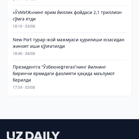
«ЎзМИЖ»нинг ярим йиллик фойдаси 2,1 триллион
сўмга етди
18:10 · 03/08
New Port турар-жой мажмуаси қурилиши юзасидан
жиноят иши қўзғатилди
18:40 · 04/08
Президентга “Ўзбекнефтегаз”нинг йилнинг
биринчи ярмидаги фаолияти ҳақида маълумот
берилди
17:54 · 03/08