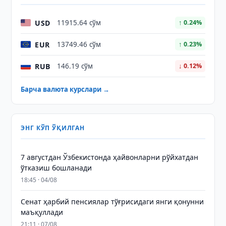
USD
11915.64 сўм
↑ 0.24%
EUR
13749.46 сўм
↑ 0.23%
RUB
146.19 сўм
↓ 0.12%
Барча валюта курслари →
ЭНГ КЎП ЎҚИЛГАН
7 августдан Ўзбекистонда ҳайвонларни рўйхатдан
ўтказиш бошланади
18:45 · 04/08
Сенат ҳарбий пенсиялар тўғрисидаги янги қонунни
маъқуллади
21:11 · 07/08