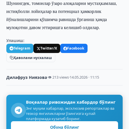
Шунингдек, томонлар ўзаро алоқаларни мустаҳкамлаш,
истиқболли лойиҳалар ва потенциал ҳамкорлик
йўналишларини қўшимча равишда ўрганиш ҳамда
мулоқотни давом эттиришга келишиб олдилар.
Улашиш:
Telegram
Twitter/X
Facebook
Ҳаволани нусхалаш
Дилафруз Ниязова
·
👁 213 views
·
14.05.2026 · 11:15
Воқеалар ривожидан хабардор бўлинг
Энг муҳим хабарлар, эксклюзив репортажлар ва
тезкор янгиликларни ўзингизга қулай
платформада кузатиб боринг.
Обуна бўлинг