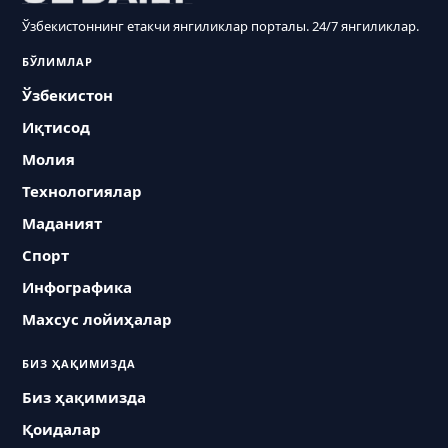
Ўзбекистоннинг етакчи янгиликлар порталы. 24/7 янгиликлар.
БЎЛИМЛАР
Ўзбекистон
Иқтисод
Молия
Технологиялар
Маданият
Спорт
Инфографика
Махсус лойиҳалар
БИЗ ҲАҚИМИЗДА
Биз ҳақимизда
Қоидалар