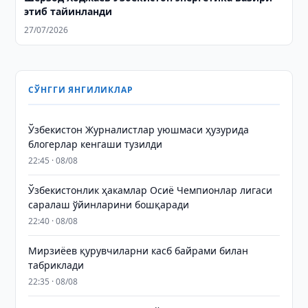
этиб тайинланди
27/07/2026
СЎНГГИ ЯНГИЛИКЛАР
Ўзбекистон Журналистлар уюшмаси ҳузурида
блогерлар кенгаши тузилди
22:45 · 08/08
Ўзбекистонлик ҳакамлар Осиё Чемпионлар лигаси
саралаш ўйинларини бошқаради
22:40 · 08/08
Мирзиёев қурувчиларни касб байрами билан
табриклади
22:35 · 08/08