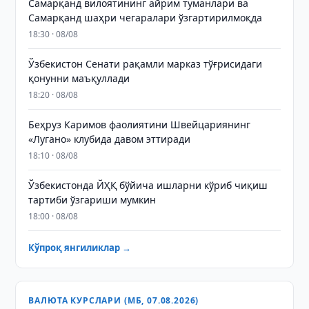
Самарқанд вилоятининг айрим туманлари ва
Самарқанд шаҳри чегаралари ўзгартирилмоқда
18:30 · 08/08
Ўзбекистон Сенати рақамли марказ тўғрисидаги
қонунни маъқуллади
18:20 · 08/08
Беҳруз Каримов фаолиятини Швейцариянинг
«Лугано» клубида давом эттиради
18:10 · 08/08
Ўзбекистонда ЙҲҚ бўйича ишларни кўриб чиқиш
тартиби ўзгариши мумкин
18:00 · 08/08
Кўпроқ янгиликлар →
ВАЛЮТА КУРСЛАРИ (МБ, 07.08.2026)