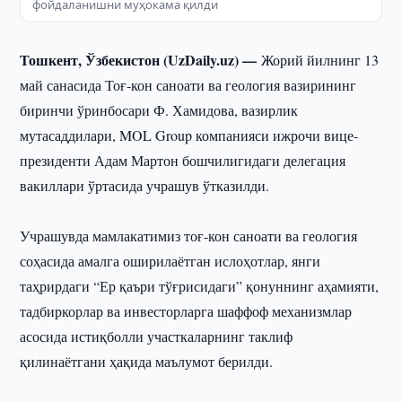
фойдаланишни муҳокама қилди
Тошкент, Ўзбекистон (UzDaily.uz) —
Жорий йилнинг 13
май санасида Тоғ-кон саноати ва геология вазирининг
биринчи ўринбосари Ф. Хамидова, вазирлик
мутасаддилари, MOL Group компанияси ижрочи вице-
президенти Адам Мартон бошчилигидаги делегация
вакиллари ўртасида учрашув ўтказилди.
Учрашувда мамлакатимиз тоғ-кон саноати ва геология
соҳасида амалга оширилаётган ислоҳотлар, янги
таҳрирдаги “Ер қаъри тўғрисидаги” қонуннинг аҳамияти,
тадбиркорлар ва инвесторларга шаффоф механизмлар
асосида истиқболли участкаларнинг таклиф
қилинаётгани ҳақида маълумот берилди.