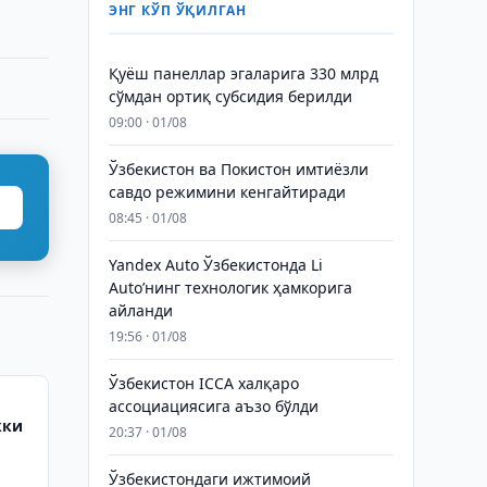
ЭНГ КЎП ЎҚИЛГАН
Қуёш панеллар эгаларига 330 млрд
сўмдан ортиқ субсидия берилди
09:00 · 01/08
Ўзбекистон ва Покистон имтиёзли
савдо режимини кенгайтиради
08:45 · 01/08
Yandex Auto Ўзбекистонда Li
Auto’нинг технологик ҳамкорига
айланди
19:56 · 01/08
Ўзбекистон ICCA халқаро
ассоциациясига аъзо бўлди
кки
20:37 · 01/08
Ўзбекистондаги ижтимоий