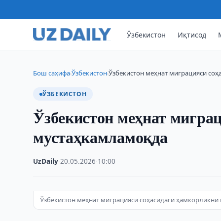
Ўзбекистон
Иқтисод
Бош саҳифа
Ўзбекистон
Ўзбекистон меҳнат миграцияси со
›
›
ЎЗБЕКИСТОН
Ўзбекистон меҳнат мигра
мустаҳкамламоқда
UzDaily
·
20.05.2026
·
10:00
Ўзбекистон меҳнат миграцияси соҳасидаги ҳамкорликни