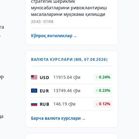
стратегик шериклик
муносабатларини ривожлантириш
масалаларини муҳокама қилишди
20:43 · 07/08
га
у
Кўпроқ янгиликлар →
ВАЛЮТА КУРСЛАРИ (МБ, 07.08.2026)
ор
USD
11915.64 сўм
↑ 0.24%
EUR
13749.46 сўм
↑ 0.23%
RUB
146.19 сўм
↓ 0.12%
да
Барча валюта курслари →