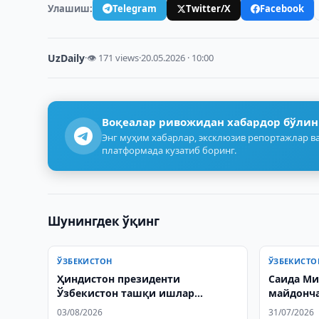
Улашиш:
Telegram
Twitter/X
Facebook
UzDaily
·
👁 171 views
·
20.05.2026 · 10:00
Воқеалар ривожидан хабардор бўлин
Энг муҳим хабарлар, эксклюзив репортажлар ва
платформада кузатиб боринг.
Шунингдек ўқинг
ЎЗБЕКИСТОН
ЎЗБЕКИСТО
Ҳиндистон президенти
Саида Ми
Ўзбекистон ташқи ишлар
майдонч
вазирини қабул қилди
қарши ч
03/08/2026
31/07/2026