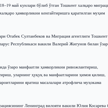
 18–19 май кунлари бўлиб ўтган Тошкент халқаро миграц
 халқаро ҳамкорликни кенгайтиришга қаратилган муҳим
ари Отабек Султанбеков ва Миграция агентлиги Тошкент
арус Республикаси вакили Валерий Жигунов билан ўзар
сида ўзаро манфаатли ҳамкорликни ривожлантириш,
ириш, уларнинг ҳуқуқ ва манфаатларини ҳимоя қилиш,
ароитларини яратиш масалалари атрофлича муҳокама
рациясининг Ленинград вилояти вакили Юлия Косарева 