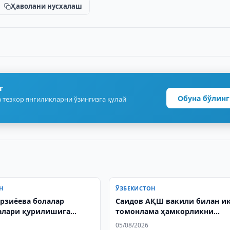
Ҳаволани нусхалаш
г
Обуна бўлинг
 тезкор янгиликларни ўзингизга қулай
Н
ЎЗБЕКИСТОН
рзиёева болалар
Саидов АҚШ вакили билан и
алари қурилишига
томонлама ҳамкорликни
иқди
муҳокама қилди
05/08/2026