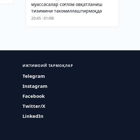
муассасалар соғлом овқатланиш
тизимини такомиллаштирмоқда
20:45 · 01/08
ИЖТИМОИЙ ТАРМОҚЛАР
Telegram
Instagram
Facebook
Twitter/X
LinkedIn