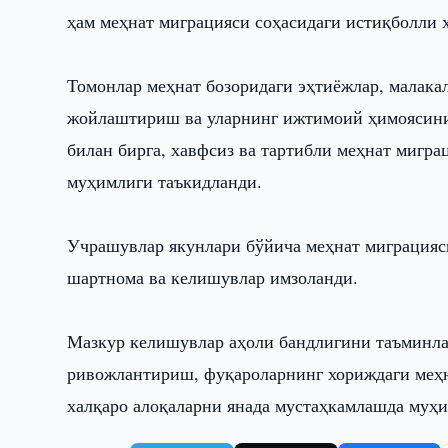
ҳам меҳнат миграцияси соҳасидаги истиқболли 
Томонлар меҳнат бозоридаги эҳтиёжлар, малака
жойлаштириш ва уларнинг ижтимоий ҳимоясини
билан бирга, хавфсиз ва тартибли меҳнат миг
муҳимлиги таъкидланди.
Учрашувлар якунлари бўйича меҳнат миграцияс
шартнома ва келишувлар имзоланди.
Мазкур келишувлар аҳоли бандлигини таъминла
ривожлантириш, фуқароларнинг хориждаги меҳн
халқаро алоқаларни янада мустаҳкамлашда муҳи