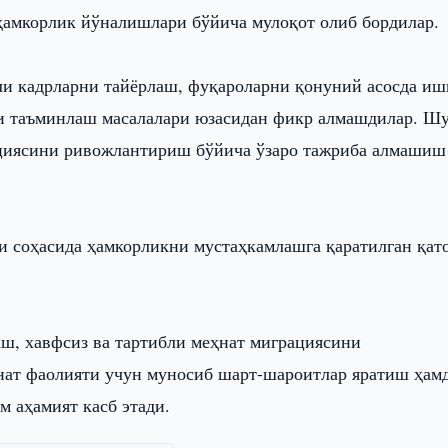
ҳамкорлик йўналишлари бўйича мулоқот олиб бордилар.
ли кадрларни тайёрлаш, фуқароларни қонуний асосда иш
 таъминлаш масалалари юзасидан фикр алмашдилар. Ш
рациясини ривожлантириш бўйича ўзаро тажриба алмашиш
и соҳасида ҳамкорликни мустаҳкамлашга қаратилган қат
ш, хавфсиз ва тартибли меҳнат миграциясини
ат фаолияти учун муносиб шарт-шароитлар яратиш ҳам
м аҳамият касб этади.