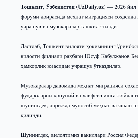
Тошкент, Ўзбекистон (UzDaily.uz) —
2026 йил
форуми доирасида меҳнат миграцияси соҳасида
учрашув ва музокаралар ташкил этилди.
Дастлаб, Тошкент вилояти ҳокимининг ўринбос
вилояти филиали раҳбари Юсуф Кабулжанов Бел
ҳамкорлик юзасидан учрашув ўтказдилар.
Музокаралар давомида меҳнат миграцияси соҳа
фуқароларни қонуний ва хавфсиз ишга жойлашт
шунингдек, хорижда муносиб меҳнат ва яшаш ш
қилинди.
Шунингдек, вилоятимиз вакиллари Россия Феде