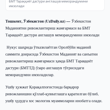
БМТ Тараққиёт дастури англашув меморандумини
имзолади
Тошкент, Ўзбекистон (UzDaily.uz) —
Ўзбекистон
Маданиятни ривожлантириш жамғармаси ва БМТ
Тараққиёт дастури англашув меморандумини имзолади
Нукус шаҳрида ўтказилаётган Оролбўйи маданий
саммити доирасида Ўзбекистон Маданият ва санъатни
ривожлантириш жамғармаси ҳамда БМТ Тараққиёт
дастури (БМТТД) ўзаро англашув тўғрисидаги
меморандумни имзоладилар.
Ушбу ҳужжат Қорақалпоғистонда барқарор
ривожланишни қўллаб-қувватлашга қаратилган бўлиб,
ушбу ҳудудга хос экологик муаммоларни инобатга олади.