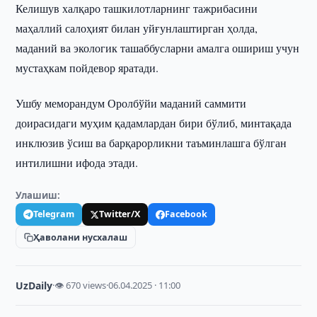
Келишув халқаро ташкилотларнинг тажрибасини
маҳаллий салоҳият билан уйғунлаштирган ҳолда,
маданий ва экологик ташаббусларни амалга ошириш учун
мустаҳкам пойдевор яратади.
Ушбу меморандум Оролбўйи маданий саммити
доирасидаги муҳим қадамлардан бири бўлиб, минтақада
инклюзив ўсиш ва барқарорликни таъминлашга бўлган
интилишни ифода этади.
Улашиш:
Telegram
Twitter/X
Facebook
Ҳаволани нусхалаш
UzDaily
·
👁 670 views
·
06.04.2025 · 11:00