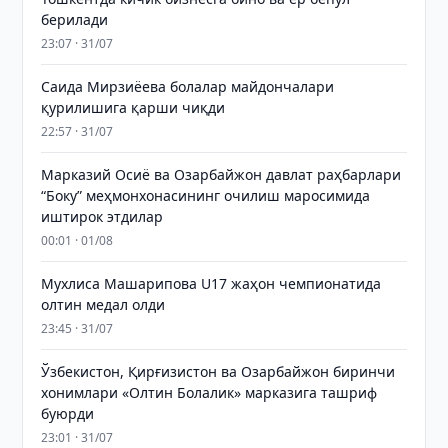
берилади
23:07 · 31/07
Саида Мирзиёева болалар майдончалари
қурилишига қарши чиқди
22:57 · 31/07
Марказий Осиё ва Озарбайжон давлат раҳбарлари
“Боку” меҳмонхонасининг очилиш маросимида
иштирок этдилар
00:01 · 01/08
Мухлиса Машарипова U17 жаҳон чемпионатида
олтин медал олди
23:45 · 31/07
Ўзбекистон, Қирғизистон ва Озарбайжон биринчи
хонимлари «Олтин Болалик» марказига ташриф
буюрди
23:01 · 31/07