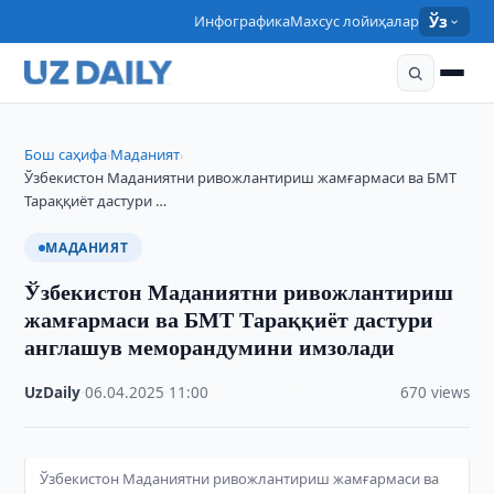
Инфографика
Махсус лойиҳалар
Ўз
Бош саҳифа
Маданият
›
›
Ўзбекистон Маданиятни ривожлантириш жамғармаси ва БМТ
Тараққиёт дастури …
МАДАНИЯТ
Ўзбекистон Маданиятни ривожлантириш
жамғармаси ва БМТ Тараққиёт дастури
англашув меморандумини имзолади
UzDaily
·
06.04.2025
·
11:00
·
670 views
Ўзбекистон Маданиятни ривожлантириш жамғармаси ва