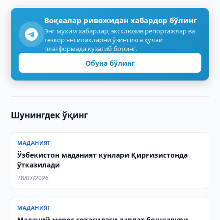
Воқеалар ривожидан хабардор бўлинг
Энг муҳим хабарлар, эксклюзив репортажлар ва
тезкор янгиликларни ўзингизга қулай
платформада кузатиб боринг.
Обуна бўлинг
Шунингдек ўқинг
МАДАНИЯТ
Ўзбекистон маданият кунлари Қирғизистонда
ўтказилади
28/07/2026
МАДАНИЯТ
Маданий мерос соҳасидаги давлат бошқаруви