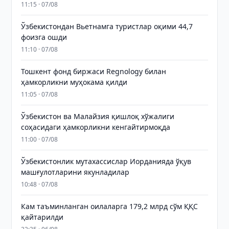
11:15 · 07/08
Ўзбекистондан Вьетнамга туристлар оқими 44,7
фоизга ошди
11:10 · 07/08
Тошкент фонд биржаси Regnology билан
ҳамкорликни муҳокама қилди
11:05 · 07/08
Ўзбекистон ва Малайзия қишлоқ хўжалиги
соҳасидаги ҳамкорликни кенгайтирмоқда
11:00 · 07/08
Ўзбекистонлик мутахассислар Иорданияда ўқув
машғулотларини якунладилар
10:48 · 07/08
Кам таъминланган оилаларга 179,2 млрд сўм ҚҚС
қайтарилди