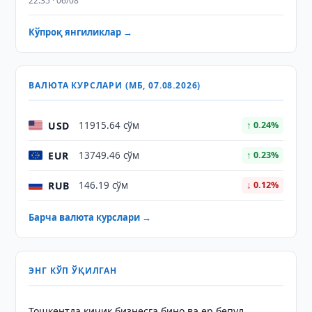
22:35 · 06/08
Кўпроқ янгиликлар →
ВАЛЮТА КУРСЛАРИ (МБ, 07.08.2026)
USD
11915.64 сўм
↑ 0.24%
EUR
13749.46 сўм
↑ 0.23%
RUB
146.19 сўм
↓ 0.12%
Барча валюта курслари →
ЭНГ КЎП ЎҚИЛГАН
Тошкентда кичик бизнесга бино ва ер бепул