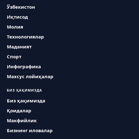
Ўзбекистон
Иқтисод
Молия
Технологиялар
Маданият
Спорт
Инфографика
Махсус лойиҳалар
БИЗ ҲАҚИМИЗДА
Биз ҳақимизда
Қоидалар
Макфийлик
Бизнинг иловалар