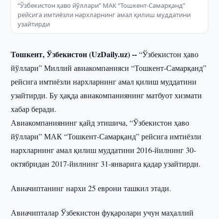
“Ўзбекистон ҳаво йўллари” МАК “Тошкент-Самарқанд”
рейсига имтиёзли нархларнинг амал қилиш муддатини
узайтирди
Тошкент, Ўзбекистон (UzDaily.uz) --
“Ўзбекистон ҳаво
йўллари” Миллий авиакомпанияси “Тошкент-Самарқанд”
рейсига имтиёзли нархларнинг амал қилиш муддатини
узайтирди. Бу ҳақда авиакомпаниянинг матбуот хизмати
хабар беради.
Авиакомпаниянинг қайд этишича, “Ўзбекистон ҳаво
йўллари” МАК “Тошкент-Самарқанд” рейсига имтиёзли
нархларнинг амал қилиш муддатини 2016-йилнинг 30-
октябридан 2017-йилнинг 31-январига қадар узайтирди.
Авиачиптанинг нархи 25 еврони ташкил этади.
Авиачипталар Ўзбекистон фуқаролари учун маҳаллий