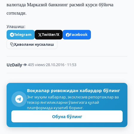
валютада Марказий банкнинг расмий курси бўйича
сотилади.
Улашиш:
Telegram
Twitter/X
Facebook
Ҳаволани нусхалаш
UzDaily
·
👁 405 views
·
28.10.2016 · 11:53
Воқеалар ривожидан хабардор бўлинг
Энг муҳим хабарлар, эксклюзив репортажлар ва
тезкор янгиликларни ўзингизга қулай
платформада кузатиб боринг.
Обуна бўлинг