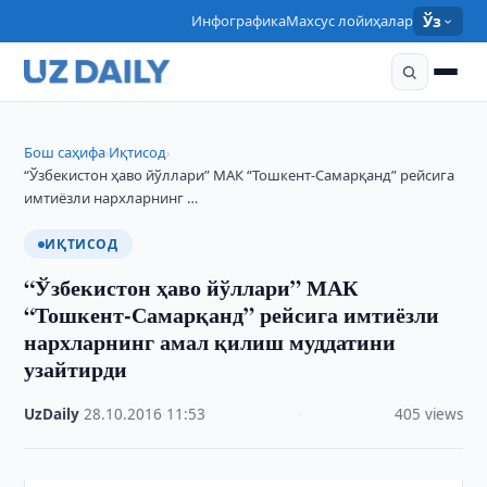
Инфографика
Махсус лойиҳалар
Ўз
Бош саҳифа
Иқтисод
›
›
“Ўзбекистон ҳаво йўллари” МАК “Тошкент-Самарқанд” рейсига
имтиёзли нархларнинг …
ИҚТИСОД
“Ўзбекистон ҳаво йўллари” МАК
“Тошкент-Самарқанд” рейсига имтиёзли
нархларнинг амал қилиш муддатини
узайтирди
UzDaily
·
28.10.2016
·
11:53
·
405 views