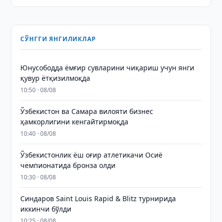
СЎНГГИ ЯНГИЛИКЛАР
Юнусободда ёмғир сувларини чиқариш учун янги
қувур ётқизилмоқда
10:50 · 08/08
Ўзбекистон ва Самара вилояти бизнес
ҳамкорлигини кенгайтирмоқда
10:40 · 08/08
Ўзбекистонлик ёш оғир атлетикачи Осиё
чемпионатида бронза олди
10:30 · 08/08
Синдаров Saint Louis Rapid & Blitz турнирида
иккинчи бўлди
10:25 · 08/08