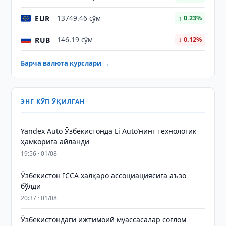
EUR
13749.46 сўм
↑ 0.23%
RUB
146.19 сўм
↓ 0.12%
Барча валюта курслари →
ЭНГ КЎП ЎҚИЛГАН
Yandex Auto Ўзбекистонда Li Auto’нинг технологик
ҳамкорига айланди
19:56 · 01/08
Ўзбекистон ICCA халқаро ассоциациясига аъзо
бўлди
20:37 · 01/08
Ўзбекистондаги ижтимоий муассасалар соғлом