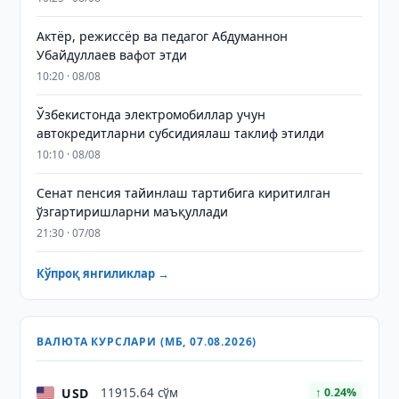
Актёр, режиссёр ва педагог Абдуманнон
Убайдуллаев вафот этди
10:20 · 08/08
Ўзбекистонда электромобиллар учун
автокредитларни субсидиялаш таклиф этилди
10:10 · 08/08
Сенат пенсия тайинлаш тартибига киритилган
ўзгартиришларни маъқуллади
21:30 · 07/08
Кўпроқ янгиликлар →
ВАЛЮТА КУРСЛАРИ (МБ, 07.08.2026)
USD
11915.64 сўм
↑ 0.24%