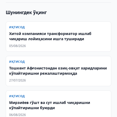
Шунингдек ўқинг
ИҚТИСОД
Хитой компанияси трансформатор ишлаб
чиқариш лойиҳасини ишга туширади
05/08/2026
ИҚТИСОД
Тошкент Афғонистондан озиқ-овқат харидларини
кўпайтиришни режалаштирмоқда
27/07/2026
ИҚТИСОД
Мирзиёев гўшт ва сут ишлаб чиқаришни
кўпайтиришни буюрди
06/08/2026