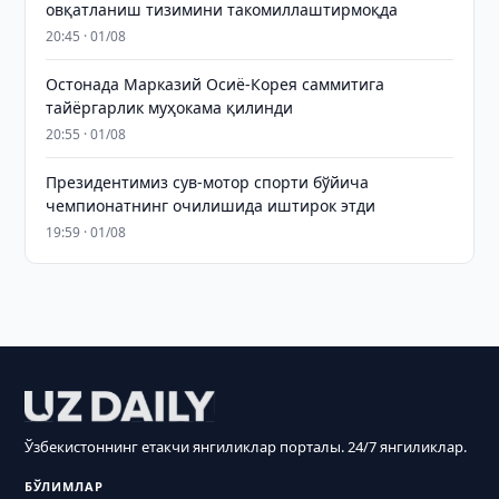
овқатланиш тизимини такомиллаштирмоқда
20:45 · 01/08
Остонада Марказий Осиё-Корея саммитига
тайёргарлик муҳокама қилинди
20:55 · 01/08
Президентимиз сув-мотор спорти бўйича
чемпионатнинг очилишида иштирок этди
19:59 · 01/08
Ўзбекистоннинг етакчи янгиликлар порталы. 24/7 янгиликлар.
БЎЛИМЛАР