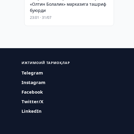
«Олтин Болалик» марказига ташриф
буюрди
23:01 · 31/07
ИЖТИМОИЙ ТАРМОҚЛАР
Telegram
Instagram
Facebook
Twitter/X
LinkedIn