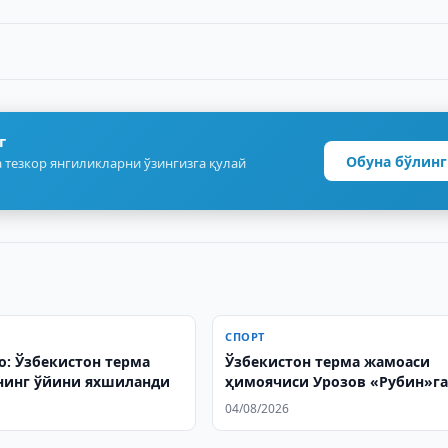
г
Обуна бўлинг
 тезкор янгиликларни ўзингизга қулай
СПОРТ
о: Ўзбекистон терма
Ўзбекистон терма жамоаси
нинг ўйини яхшиланди
ҳимоячиси Урозов «Рубин»г
ўтди
04/08/2026