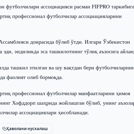
н футболчилари ассоциацияси расман FIFPRO таркибиг
ортиқ профессионал футболчилар ассоциацияларини
ссамблеяси доирасида бўлиб ўтди. Илгари Ўзбекистон
 эди, эндиликда эса ташкилотнинг тўлиқ аъзосига айлан
лда ташкил этилган ва шу вақтдан бери футболчиларни
да фаолият олиб бормоқда.
 ортиқ профессионал футболчилар манфаатларини ҳимоя
нинг Хофддорп шаҳрида жойлашган бўлиб, унинг аъзола
олчилар ассоциациялари ҳисобланади.
Ҳаволани нусхалаш