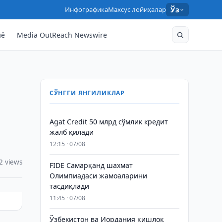
Инфографика
Махсус лойиҳалар
Ўз
нё
Media OutReach Newswire
СЎНГГИ ЯНГИЛИКЛАР
Agat Credit 50 млрд сўмлик кредит
жалб қилади
12:15 · 07/08
2 views
FIDE Самарқанд шахмат
Олимпиадаси жамоаларини
тасдиқлади
11:45 · 07/08
Ўзбекистон ва Иордания қишлоқ