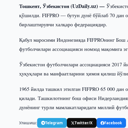
Тошкент, Ўзбекистон (UzDaily.uz) —
Ўзбекисто
қўшилди. FIFPRO — бутун дунё бўйлаб 70 дан 
бирлаштирувчи халқаро федерациядир.
Қабул маросими Индонезияда FIFPROнинг Бош А
футболчилари ассоциацияси номзод мақомига эга
Ўзбекистон футболчилари ассоциацияси 2017 йи
ҳуқуқлари ва манфаатларини ҳимоя қилиш йўли
1965 йилда ташкил этилган FIFPRO 65 000 дан
қилади. Ташкилотнинг бош офиси Нидерландия
дунёнинг турли мамлакатларидаги миллий футб
Улашиш:
Telegram
Twitter/X
Facebook