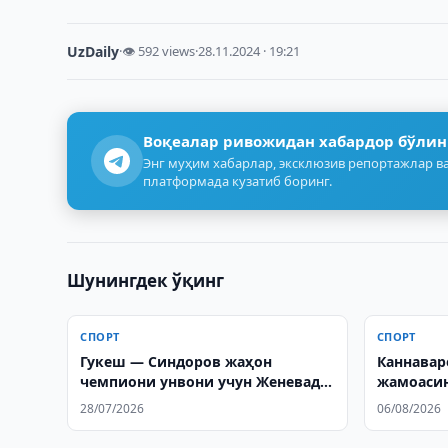
UzDaily
·
👁 592 views
·
28.11.2024 · 19:21
Воқеалар ривожидан хабардор бўлин
Энг муҳим хабарлар, эксклюзив репортажлар ва
платформада кузатиб боринг.
Шунингдек ўқинг
СПОРТ
СПОРТ
Гукеш — Синдоров жаҳон
Каннавар
чемпиони унвони учун Женевада
жамоаси
ўйнайди
28/07/2026
06/08/2026