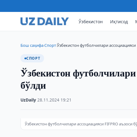
Ўзбекистон
Иқтисод
Бош саҳифа
Спорт
Ўзбекистон футболчилари ассоциацияси 
›
›
СПОРТ
Ўзбекистон футболчилари
бўлди
UzDaily
·
28.11.2024
·
19:21
Ўзбекистон футболчилари ассоциацияси FIFPRO аъзоси б