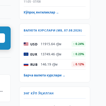
11:05 · 07/08
Кўпроқ янгиликлар →
ВАЛЮТА КУРСЛАРИ (МБ, 07.08.2026)
USD
11915.64 сўм
↑ 0.24%
EUR
13749.46 сўм
↑ 0.23%
RUB
146.19 сўм
↓ 0.12%
Барча валюта курслари →
а
ЭНГ КЎП ЎҚИЛГАН