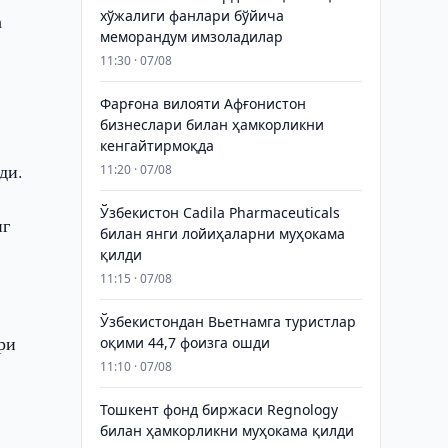
хўжалиги фанлари бўйича
а
меморандум имзоладилар
11:30 · 07/08
Фарғона вилояти Афғонистон
бизнеслари билан ҳамкорликни
кенгайтирмоқда
ди.
11:20 · 07/08
Ўзбекистон Cadila Pharmaceuticals
нг
билан янги лойиҳаларни муҳокама
қилди
11:15 · 07/08
Ўзбекистондан Вьетнамга туристлар
ри
оқими 44,7 фоизга ошди
11:10 · 07/08
Тошкент фонд биржаси Regnology
билан ҳамкорликни муҳокама қилди