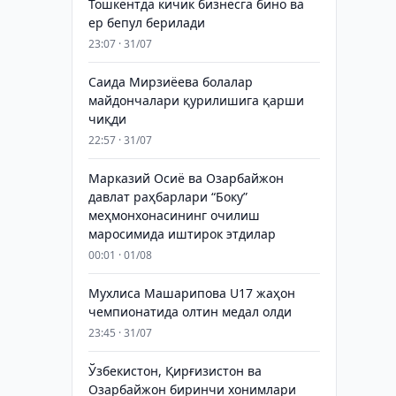
Тошкентда кичик бизнесга бино ва
ер бепул берилади
23:07 · 31/07
Саида Мирзиёева болалар
майдончалари қурилишига қарши
чиқди
22:57 · 31/07
Марказий Осиё ва Озарбайжон
давлат раҳбарлари “Боку”
меҳмонхонасининг очилиш
маросимида иштирок этдилар
00:01 · 01/08
Мухлиса Машарипова U17 жаҳон
чемпионатида олтин медал олди
23:45 · 31/07
Ўзбекистон, Қирғизистон ва
Озарбайжон биринчи хонимлари