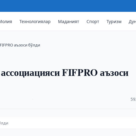
Молия
Технологиялар
Маданият
Спорт
Туризм
Ду
FIFPRO аъзоси бўлди
 ассоциацияси FIFPRO аъзоси
·
59
ўлди