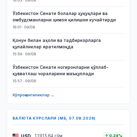
16:03 · 09/08
Ўзбекистон Сенати болалар ҳуқуқлари ва
омбудсманларни ҳимоя қилишни кучайтирди
16:01 · 09/08
Қонун билан аҳоли ва тадбиркорларга
қулайликлар яратилмоқда
15:59 · 09/08
Ўзбекистон Сенати ногиронларни қўллаб-
қувватлаш чораларини маъқуллади
15:57 · 09/08
Кўпроқ янгиликлар →
ВАЛЮТА КУРСЛАРИ (МБ, 07.08.2026)
USD
11915.64 сўм
↑ 0.24%