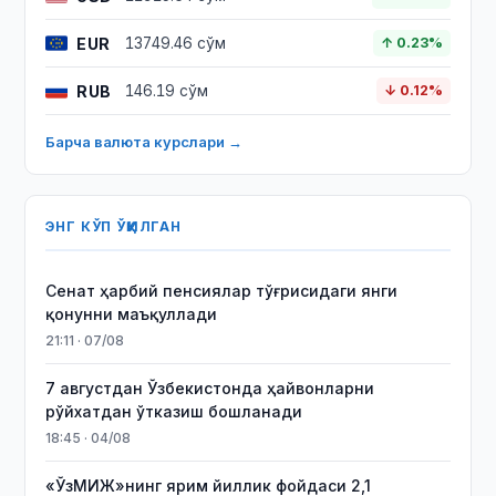
EUR
13749.46 сўм
↑ 0.23%
RUB
146.19 сўм
↓ 0.12%
Барча валюта курслари →
ЭНГ КЎП ЎҚИЛГАН
Сенат ҳарбий пенсиялар тўғрисидаги янги
қонунни маъқуллади
21:11 · 07/08
7 августдан Ўзбекистонда ҳайвонларни
рўйхатдан ўтказиш бошланади
18:45 · 04/08
«ЎзМИЖ»нинг ярим йиллик фойдаси 2,1