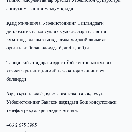
аниқланмаганини маълум қилди.
Қайд этилишича, Ўзбекистоннинг Таиланддаги
дипломатик ва консуллик муассасалари вазиятни
кузатишда давом этмоқда ҳамда маҳаллий ҳокимият
органлари билан алоқада бўлиб турибди.
Ташқи сиёсат идораси ҳодиса Ўзбекистон консуллик
хизматларининг доимий назоратида эканини ҳам
билдирди.
Зарур ҳолатларда фуқароларга тезкор алоқа учун
Ўзбекистоннинг Бангкок шаҳридаги Бош консулхонаси
телефон рақамлари тақдим этилди.
+66-2 675-3995