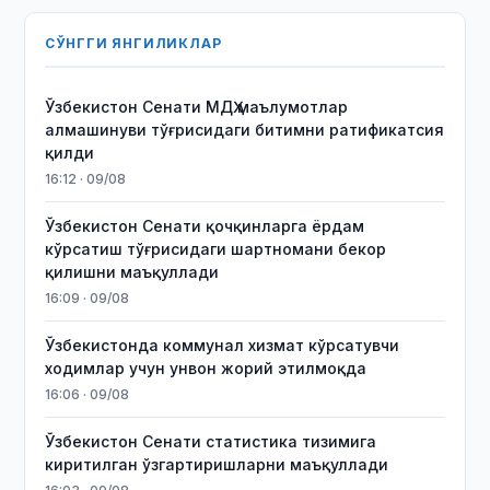
СЎНГГИ ЯНГИЛИКЛАР
Ўзбекистон Сенати МДҲ маълумотлар
алмашинуви тўғрисидаги битимни ратификатсия
қилди
16:12 · 09/08
Ўзбекистон Сенати қочқинларга ёрдам
кўрсатиш тўғрисидаги шартномани бекор
қилишни маъқуллади
16:09 · 09/08
Ўзбекистонда коммунал хизмат кўрсатувчи
ходимлар учун унвон жорий этилмоқда
16:06 · 09/08
Ўзбекистон Сенати статистика тизимига
киритилган ўзгартиришларни маъқуллади