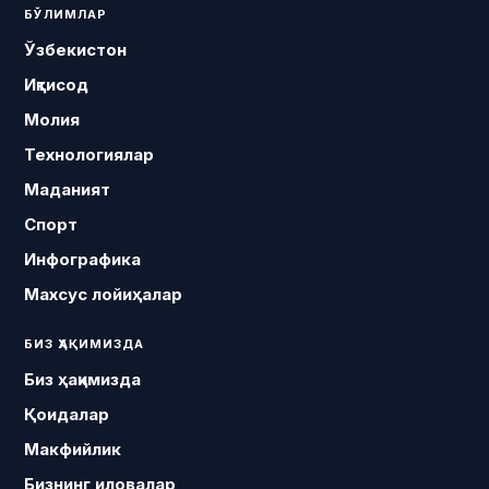
БЎЛИМЛАР
Ўзбекистон
Иқтисод
Молия
Технологиялар
Маданият
Спорт
Инфографика
Махсус лойиҳалар
БИЗ ҲАҚИМИЗДА
Биз ҳақимизда
Қоидалар
Макфийлик
Бизнинг иловалар