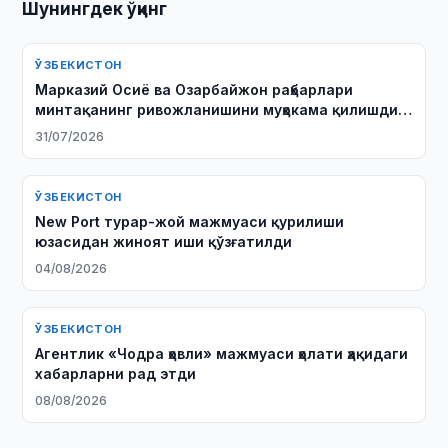
Шунингдек ўқинг
ЎЗБЕКИСТОН
Марказий Осиё ва Озарбайжон раҳбарлари
минтақанинг ривожланишини муҳокама қилишди
ва қўшма декларация қабул қилишди
31/07/2026
ЎЗБЕКИСТОН
New Port турар-жой мажмуаси қурилиши
юзасидан жиноят иши қўзғатилди
04/08/2026
ЎЗБЕКИСТОН
Агентлик «Чодра ҳовли» мажмуаси ҳолати ҳақидаги
хабарларни рад этди
08/08/2026