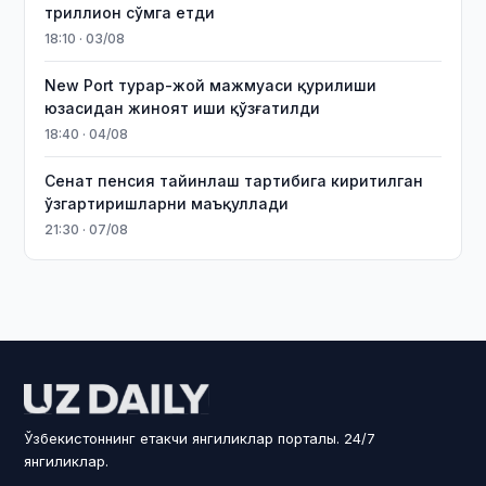
триллион сўмга етди
18:10 · 03/08
New Port турар-жой мажмуаси қурилиши
юзасидан жиноят иши қўзғатилди
18:40 · 04/08
Сенат пенсия тайинлаш тартибига киритилган
ўзгартиришларни маъқуллади
21:30 · 07/08
Ўзбекистоннинг етакчи янгиликлар порталы. 24/7
янгиликлар.