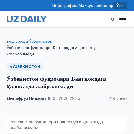
Инфографика
Махсус лойиҳалар
Ўз
Бош саҳифа
Ўзбекистон
›
›
Ўзбекистон фуқаролари Бангкокдаги ҳалокатда
жабрланмади
ЎЗБЕКИСТОН
Ўзбекистон фуқаролари Бангкокдаги
ҳалокатда жабрланмади
Дилафруз Ниязова
·
18.05.2026
·
22:35
·
219 views
Ўзбекистон фуқаролари Бангкокдаги ҳалокатда
жабрланмади