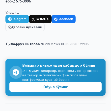
+66-2 675-3996
Улашиш:
Telegram
Twitter/X
Facebook
Ҳаволани нусхалаш
Дилафруз Ниязова
·
👁 219 views
·
18.05.2026 · 22:35
Воқеалар ривожидан хабардор бўлинг
Энг муҳим хабарлар, эксклюзив репортажлар
ва тезкор янгиликларни ўзингизга қулай
платформада кузатиб боринг.
Обуна бўлинг