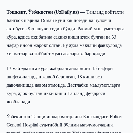
Тошкент, Ўзбекистон (UzDaily.uz) —
Таиланд пойтахти
Бангкок шаҳрида 16 май куни юк поезди ва йўловчи
автобуси тўқнашуви содир бўлди. Расмий маълумотларга
кўра, ҳодиса оқибатида саккиз киши ҳалок бўлган ва 33
нафар инсон жароҳат олган. Бу ҳақда маҳаллий фавқулодда
хизматлар ва тиббиёт муассасалари хабар қилди.
17 май ҳолатига кўра, жабрланганларнинг 15 нафари
шифохоналардан жавоб берилган, 18 киши эса
даволанишда давом этмоқда. Дастлабки маълумотларга
кўра, ҳалок бўлган икки киши Таиланд фуқароси
ҳисобланади.
Ўзбекистон Ташқи ишлар вазирлиги Бангкокдаги Police
General Hospital суд-тиббий бўлими маълумотларига
таяниб, жабрланганлар орасида Ўзбекистон фуқаролари