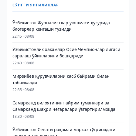
СЎНГГИ ЯНГИЛИКЛАР
Ўзбекистон Журналистлар уюшмаси ҳузурида
блогерлар кенгаши тузилди
22:45 · 08/08
Ўзбекистонлик ҳакамлар Осиё Чемпионлар лигаси
саралаш ўйинларини бошқаради
22:40 · 08/08
Мирзиёев қурувчиларни касб байрами билан
табриклади
22:35 · 08/08
Самарқанд вилоятининг айрим туманлари ва
Самарқанд шаҳри чегаралари ўзгартирилмоқда
18:30 · 08/08
Ўзбекистон Сенати рақамли марказ тўғрисидаги
қонунни маъқуллади