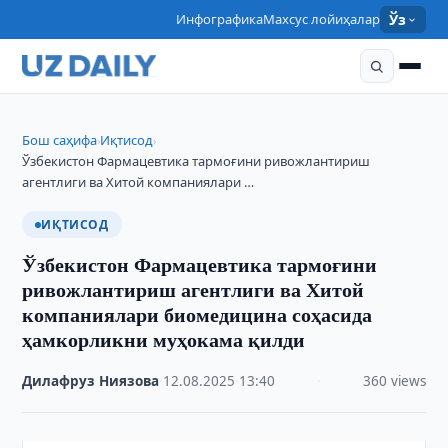
Инфографика
Махсус лойиҳалар
Ўз
Бош саҳифа
Иқтисод
›
›
Ўзбекистон Фармацевтика тармоғини ривожлантириш
агентлиги ва Хитой компаниялари …
ИҚТИСОД
Ўзбекистон Фармацевтика тармоғини
ривожлантириш агентлиги ва Хитой
компаниялари биомедицина соҳасида
ҳамкорликни муҳокама қилди
Дилафруз Ниязова
·
12.08.2025
·
13:40
·
360 views