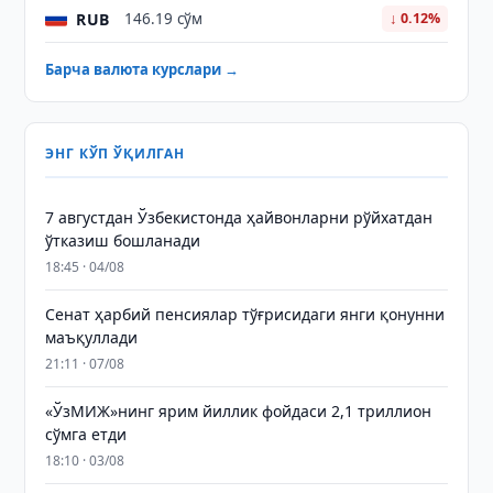
RUB
146.19 сўм
↓ 0.12%
Барча валюта курслари →
ЭНГ КЎП ЎҚИЛГАН
7 августдан Ўзбекистонда ҳайвонларни рўйхатдан
ўтказиш бошланади
18:45 · 04/08
Сенат ҳарбий пенсиялар тўғрисидаги янги қонунни
маъқуллади
21:11 · 07/08
«ЎзМИЖ»нинг ярим йиллик фойдаси 2,1 триллион
сўмга етди
18:10 · 03/08