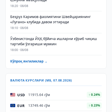
18:20 · 08/08
Беҳруз Каримов фаолиятини Швейцариянинг
«Лугано» клубида давом эттиради
18:10 · 08/08
Ўзбекистонда ЙҲҚ бўйича ишларни кўриб чиқиш
тартиби ўзгариши мумкин
18:00 · 08/08
Кўпроқ янгиликлар →
ВАЛЮТА КУРСЛАРИ (МБ, 07.08.2026)
USD
11915.64 сўм
↑ 0.24%
EUR
13749.46 сўм
↑ 0.23%