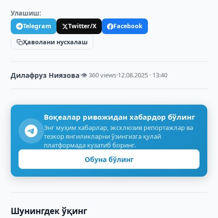
Улашиш:
Telegram
Twitter/X
Facebook
Ҳаволани нусхалаш
Дилафруз Ниязова
·
👁 360 views
·
12.08.2025 · 13:40
Воқеалар ривожидан хабардор бўлинг
Энг муҳим хабарлар, эксклюзив репортажлар ва
тезкор янгиликларни ўзингизга қулай
платформада кузатиб боринг.
Обуна бўлинг
Шунингдек ўқинг