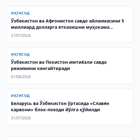
ИҚТИСОД
Ўзбекистон ва Афғонистон савдо айланмасини 5
миллиард долларга етказишни муҳокама
қилишди
27/07/2026
ИҚТИСОД
Ўзбекистон ва Покистон имтиёзли савдо
режимини кенгайтиради
01/08/2026
ИҚТИСОД
Беларусь ва Ўзбекистон ўртасида «Славян
карвони» блок-поезди йўлга қўйилди
31/07/2026