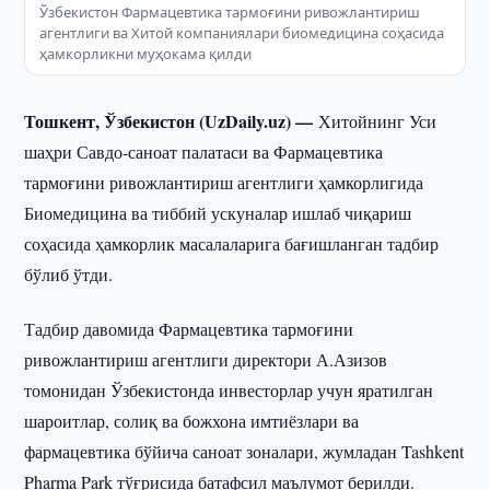
Ўзбекистон Фармацевтика тармоғини ривожлантириш
агентлиги ва Хитой компаниялари биомедицина соҳасида
ҳамкорликни муҳокама қилди
Тошкент, Ўзбекистон (UzDaily.uz) —
Хитойнинг Уси
шаҳри Савдо-саноат палатаси ва Фармацевтика
тармоғини ривожлантириш агентлиги ҳамкорлигида
Биомедицина ва тиббий ускуналар ишлаб чиқариш
соҳасида ҳамкорлик масалаларига бағишланган тадбир
бўлиб ўтди.
Тадбир давомида Фармацевтика тармоғини
ривожлантириш агентлиги директори А.Азизов
томонидан Ўзбекистонда инвесторлар учун яратилган
шароитлар, солиқ ва божхона имтиёзлари ва
фармацевтика бўйича саноат зоналари, жумладан Tashkent
Pharma Park тўғрисида батафсил маълумот берилди.