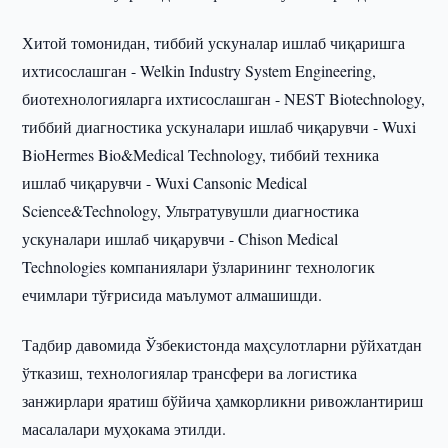
Хитой томонидан, тиббий ускуналар ишлаб чиқаришга
ихтисослашган - Welkin Industry System Engineering,
биотехнологияларга ихтисослашган - NEST Biotechnology,
тиббий диагностика ускуналари ишлаб чиқарувчи - Wuxi
BioHermes Bio&Medical Technology, тиббий техника
ишлаб чиқарувчи - Wuxi Cansonic Medical
Science&Technology, Ультратувушли диагностика
ускуналари ишлаб чиқарувчи - Chison Medical
Technologies компаниялари ўзларининг технологик
ечимлари тўғрисида маълумот алмашишди.
Тадбир давомида Ўзбекистонда маҳсулотларни рўйхатдан
ўтказиш, технологиялар трансфери ва логистика
занжирлари яратиш бўйича ҳамкорликни ривожлантириш
масалалари муҳокама этилди.