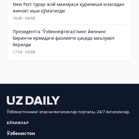
New Port турар-жой мажмуаси қурилиши юзасидан
жиноят иши қўзғатилди
18:40 · 04/08
Президентга “Ўзбекнефтегаз”нинг йилнинг
биринчи ярмидаги фаолияти ҳақида маълумот
берилди
17:54 · 03/08
Ўзбекистоннинг етакчи янгиликлар порталы. 24/7 янгиликлар.
БЎЛИМЛАР
Ўзбекистон