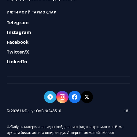
ИЖТИМОИЙ ТАРМОҚЛАР
Telegram
Instagram
Facebook
Twitter/X
LinkedIn
© 2026 UzDaily · ОАВ №248510
18+
UzDaily.uz материалларидан фойдаланиш фақат таҳририятнинг ёзма
рухсати билан амалга оширилади. Интернет-оммавий ахборот