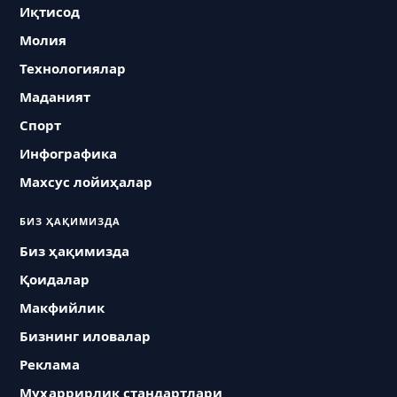
Иқтисод
Молия
Технологиялар
Маданият
Спорт
Инфографика
Махсус лойиҳалар
БИЗ ҲАҚИМИЗДА
Биз ҳақимизда
Қоидалар
Макфийлик
Бизнинг иловалар
Реклама
Муҳаррирлик стандартлари