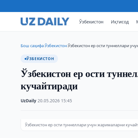
Ўзбекистон
Иқтисод
Бош саҳифа
Ўзбекистон
Ўзбекистон ер ости туннеллари уч
›
›
ЎЗБЕКИСТОН
Ўзбекистон ер ости тунне
кучайтиради
UzDaily
·
20.05.2026
·
15:45
Ўзбекистон ер ости туннеллари учун жарималарни кучай