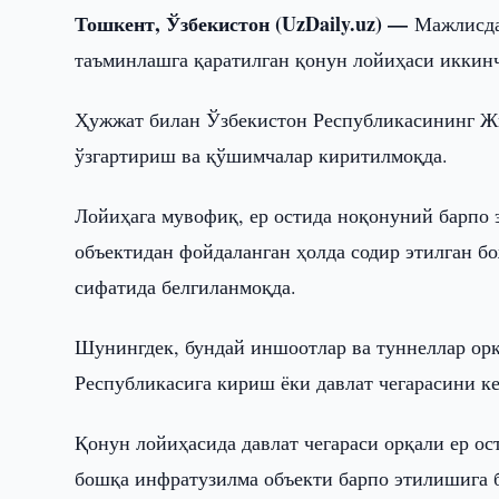
Тошкент, Ўзбекистон (UzDaily.uz) —
Мажлисда
таъминлашга қаратилган қонун лойиҳаси иккин
Ҳужжат билан Ўзбекистон Республикасининг Жи
ўзгартириш ва қўшимчалар киритилмоқда.
Лойиҳага мувофиқ, ер остида ноқонуний барпо 
объектидан фойдаланган ҳолда содир этилган б
сифатида белгиланмоқда.
Шунингдек, бундай иншоотлар ва туннеллар орқ
Республикасига кириш ёки давлат чегарасини к
Қонун лойиҳасида давлат чегараси орқали ер о
бошқа инфратузилма объекти барпо этилишига 