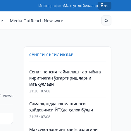
Инфографика
Махсус лойиҳалар
Ўз
нё
Media OutReach Newswire
СЎНГГИ ЯНГИЛИКЛАР
Сенат пенсия тайинлаш тартибига
киритилган ўзгартиришларни
маъқуллади
21:30 · 07/08
4 views
Самарқандда юк машинаси
ҳайдовчиси ЙТҲда ҳалок бўлди
21:25 · 07/08
Маҳсулотларнинг хавфсизлигини