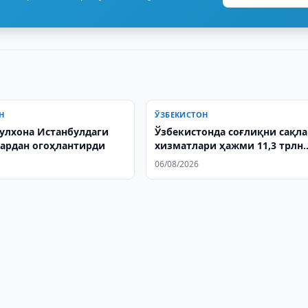
Н
ЎЗБЕКИСТОН
улхона Истанбулдаги
Ўзбекистонда соғлиқни сақл
ардан огоҳлантирди
хизматлари ҳажми 11,3 трлн
сўмга етди
06/08/2026