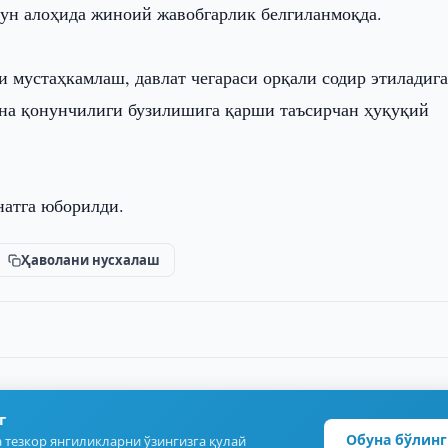
ун алоҳида жиноий жавобгарлик белгиланмоқда.
 мустаҳкамлаш, давлат чегараси орқали содир этиладиг
на қонунчилиги бузилишига қарши таъсирчан ҳуқуқий
натга юборилди.
Ҳаволани нусхалаш
г
Обуна бўлинг
 тезкор янгиликларни ўзингизга қулай