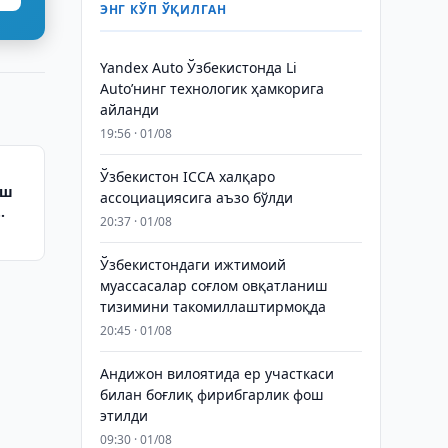
ЭНГ КЎП ЎҚИЛГАН
Yandex Auto Ўзбекистонда Li
Auto’нинг технологик ҳамкорига
айланди
19:56 · 01/08
Ўзбекистон ICCA халқаро
аш
ассоциациясига аъзо бўлди
20:37 · 01/08
Ўзбекистондаги ижтимоий
муассасалар соғлом овқатланиш
тизимини такомиллаштирмоқда
20:45 · 01/08
Андижон вилоятида ер участкаси
билан боғлиқ фирибгарлик фош
этилди
09:30 · 01/08