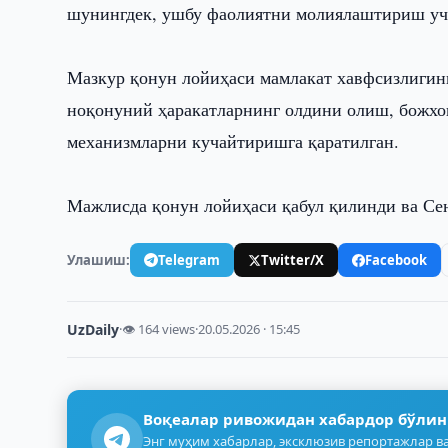
шунингдек, ушбу фаолиятни молиялаштириш уч
Мазкур қонун лойиҳаси мамлакат хавфсизлигини
ноқонуний ҳаракатларнинг олдини олиш, божхо
механизмларни кучайтиришга қаратилган.
Мажлисда қонун лойиҳаси қабул қилинди ва Се
Улашиш:
Telegram
Twitter/X
Facebook
UzDaily
·
👁 164 views
·
20.05.2026 · 15:45
Воқеалар ривожидан хабардор бўлин
Энг муҳим хабарлар, эксклюзив репортажлар ва