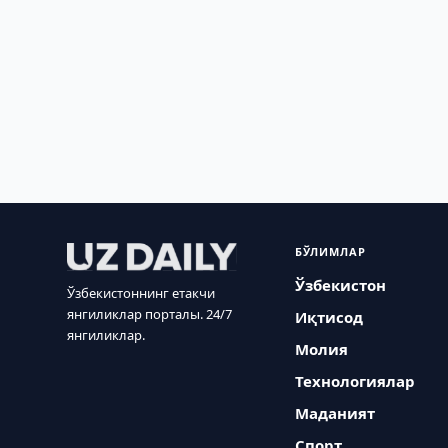
БЎЛИМЛАР
Ўзбекистон
Ўзбекистоннинг етакчи
янгиликлар порталы. 24/7
Иқтисод
янгиликлар.
Молия
Технологиялар
Маданият
Спорт