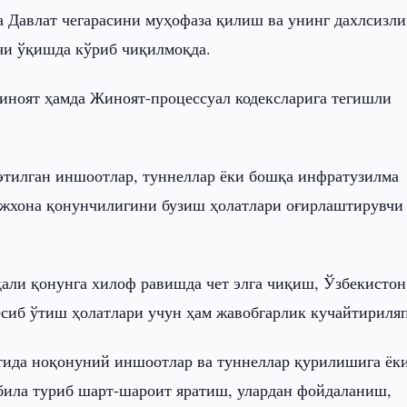
 Давлат чегарасини муҳофаза қилиш ва унинг дахлсизл
чи ўқишда кўриб чиқилмоқда.
ноят ҳамда Жиноят-процессуал кодексларига тегишли
этилган иншоотлар, туннеллар ёки бошқа инфратузилма
ожхона қонунчилигини бузиш ҳолатлари оғирлаштирувчи
али қонунга хилоф равишда чет элга чиқиш, Ўзбекистон
есиб ўтиш ҳолатлари учун ҳам жавобгарлик кучайтириля
стида ноқонуний иншоотлар ва туннеллар қурилишига ёк
била туриб шарт-шароит яратиш, улардан фойдаланиш,