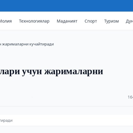
Молия
Технологиялар
Маданият
Спорт
Туризм
Ду
ун жарималарни кучайтиради
ллари учун жарималарни
·
16
тиради