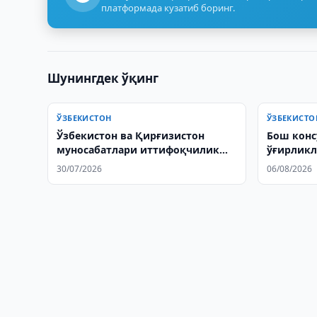
платформада кузатиб боринг.
Шунингдек ўқинг
ЎЗБЕКИСТОН
ЎЗБЕКИСТО
Ўзбекистон ва Қирғизистон
Бош конс
муносабатлари иттифоқчилик
ўғирликл
даражасига кўтарилди
30/07/2026
06/08/2026