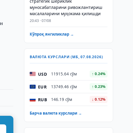
стратегик шериклик
муносабатларини ривожлантириш
масалаларини муҳокама қилишди
20:43 · 07/08
ан
Кўпроқ янгиликлар →
ВАЛЮТА КУРСЛАРИ (МБ, 07.08.2026)
USD
11915.64 сўм
↑ 0.24%
EUR
13749.46 сўм
↑ 0.23%
RUB
146.19 сўм
↓ 0.12%
Барча валюта курслари →