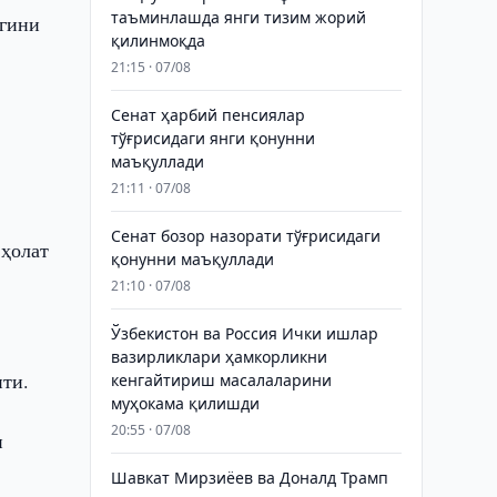
таъминлашда янги тизим жорий
игини
қилинмоқда
21:15 · 07/08
Сенат ҳарбий пенсиялар
тўғрисидаги янги қонунни
маъқуллади
21:11 · 07/08
Сенат бозор назорати тўғрисидаги
 ҳолат
қонунни маъқуллади
21:10 · 07/08
Ўзбекистон ва Россия Ички ишлар
вазирликлари ҳамкорликни
пти.
кенгайтириш масалаларини
муҳокама қилишди
20:55 · 07/08
и
Шавкат Мирзиёев ва Доналд Трамп