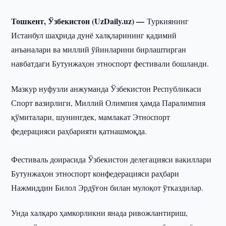
Тошкент, Ўзбекистон (UzDaily.uz) —
Туркиянинг
Истанбул шаҳрида дунё халқларининг қадимий
анъаналари ва миллий ўйинларини бирлаштирган
навбатдаги Бутунжаҳон этноспорт фестивали бошланди.
Мазкур нуфузли анжуманда Ўзбекистон Республикаси
Спорт вазирлиги, Миллий Олимпия ҳамда Паралимпия
қўмиталари, шунингдек, мамлакат Этноспорт
федерацияси раҳбарияти қатнашмоқда.
Фестиваль доирасида Ўзбекистон делегацияси вакиллари
Бутунжаҳон этноспорт конфедерацияси раҳбари
Нажмиддин Билол Эрдўғон билан мулоқот ўтказдилар.
Унда халқаро ҳамкорликни янада ривожлантириш,