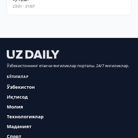
23:01 · 31/07
Ўзбекистоннинг етакчи янгиликлар порталы. 24/7 янгиликлар.
БЎЛИМЛАР
Ўзбекистон
Иқтисод
Молия
Технологиялар
Маданият
Спорт