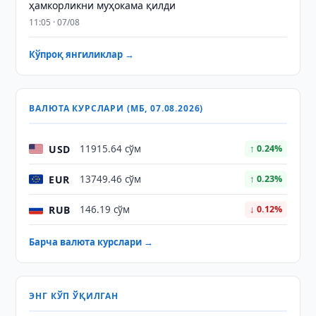
ҳамкорликни муҳокама қилди
11:05 · 07/08
Кўпроқ янгиликлар →
ВАЛЮТА КУРСЛАРИ (МБ, 07.08.2026)
USD
11915.64 сўм
↑ 0.24%
EUR
13749.46 сўм
↑ 0.23%
RUB
146.19 сўм
↓ 0.12%
Барча валюта курслари →
ЭНГ КЎП ЎҚИЛГАН