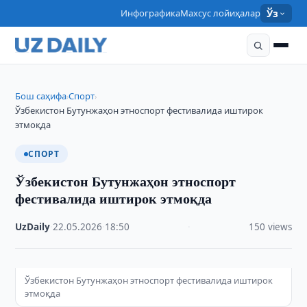
Инфографика
Махсус лойиҳалар
Ўз
Бош саҳифа
Спорт
›
›
Ўзбекистон Бутунжаҳон этноспорт фестивалида иштирок
этмоқда
СПОРТ
Ўзбекистон Бутунжаҳон этноспорт
фестивалида иштирок этмоқда
UzDaily
·
22.05.2026
·
18:50
·
150 views
Ўзбекистон Бутунжаҳон этноспорт фестивалида иштирок
этмоқда