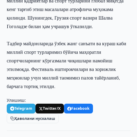
миллий қадриятлар ва спорт турларини глобал миқёсда
кенг тарғиб этиш масалалари атрофлича муҳокама
қилинди. Шунингдек, Грузия спорт вазири Шалва
Гоголадзе билан ҳам учрашув ўтказилди.
Тадбир майдонларида ўзбек жанг санъати ва кураш каби
миллий спорт турларимиз бўйича маҳоратли
спортчиларнинг кўргазмали чиқишлари намойиш
этилмоқда. Фестиваль иштирокчилари ва хорижлик
меҳмонлар учун миллий таомимиз палов тайёрланиб,
барчага тортиқ этилди.
Улашиш:
Telegram
Twitter/X
Facebook
Ҳаволани нусхалаш