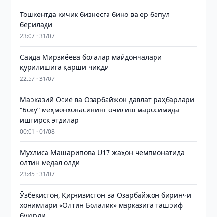
Тошкентда кичик бизнесга бино ва ер бепул
берилади
23:07 · 31/07
Саида Мирзиёева болалар майдончалари
қурилишига қарши чиқди
22:57 · 31/07
Марказий Осиё ва Озарбайжон давлат раҳбарлари
“Боку” меҳмонхонасининг очилиш маросимида
иштирок этдилар
00:01 · 01/08
Мухлиса Машарипова U17 жаҳон чемпионатида
олтин медал олди
23:45 · 31/07
Ўзбекистон, Қирғизистон ва Озарбайжон биринчи
хонимлари «Олтин Болалик» марказига ташриф
буюрди