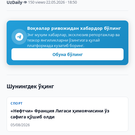
UzDaily
·
👁 150 views
·
22.05.2026 · 18:50
Воқеалар ривожидан хабардор бўлинг
Энг муҳим хабарлар, эксклюзив репортажлар ва
тезкор янгиликларни ўзингизга қулай
платформада кузатиб боринг.
Обуна бўлинг
Шунингдек ўқинг
СПОРТ
«Нефтчи» Франция Лигаси ҳимоячисини ўз
сафига қўшиб олди
05/08/2026