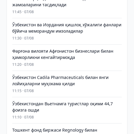
жамоаларини тасдиқлади
11:45 · 07/08
Ўзбекистон ва Иордания қишлоқ хўжалиги фанлари
бўйича меморандум имзоладилар
11:30 · 07/08
Фарғона вилояти Афғонистон бизнеслари билан
ҳамкорликни кенгайтирмоқда
11:20 · 07/08
Ўзбекистон Cadila Pharmaceuticals билан янги
лойиҳаларни муҳокама қилди
11:15 · 07/08
Ўзбекистондан Вьетнамга туристлар оқими 44,7
фоизга ошди
11:10 · 07/08
Тошкент фонд биржаси Regnology билан