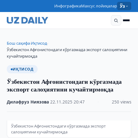
Инфографика
Махсус лойиҳалар
Ўз
Бош саҳифа
Иқтисод
›
›
Ўзбекистон Афғонистондаги кўргазмада экспорт салоҳиятини
кучайтирмоқда
ИҚТИСОД
Ўзбекистон Афғонистондаги кўргазмада
экспорт салоҳиятини кучайтирмоқда
Дилафруз Ниязова
·
22.11.2025
·
20:47
·
250 views
Ўзбекистон Афғонистондаги кўргазмада экспорт
салоҳиятини кучайтирмоқда