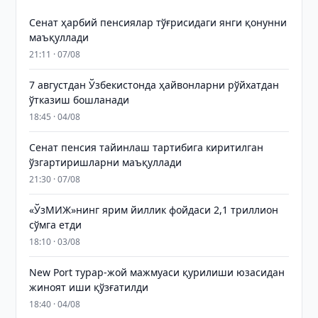
Сенат ҳарбий пенсиялар тўғрисидаги янги қонунни
маъқуллади
21:11 · 07/08
7 августдан Ўзбекистонда ҳайвонларни рўйхатдан
ўтказиш бошланади
18:45 · 04/08
Сенат пенсия тайинлаш тартибига киритилган
ўзгартиришларни маъқуллади
21:30 · 07/08
«ЎзМИЖ»нинг ярим йиллик фойдаси 2,1 триллион
сўмга етди
18:10 · 03/08
New Port турар-жой мажмуаси қурилиши юзасидан
жиноят иши қўзғатилди
18:40 · 04/08