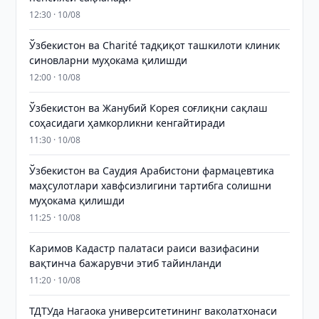
12:30 · 10/08
Ўзбекистон ва Charité тадқиқот ташкилоти клиник
синовларни муҳокама қилишди
12:00 · 10/08
Ўзбекистон ва Жанубий Корея соғлиқни сақлаш
соҳасидаги ҳамкорликни кенгайтиради
11:30 · 10/08
Ўзбекистон ва Саудия Арабистони фармацевтика
маҳсулотлари хавфсизлигини тартибга солишни
муҳокама қилишди
11:25 · 10/08
Каримов Кадастр палатаси раиси вазифасини
вақтинча бажарувчи этиб тайинланди
11:20 · 10/08
ТДТУда Нагаока университетининг ваколатхонаси