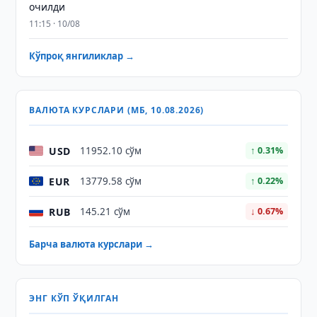
очилди
11:15 · 10/08
Кўпроқ янгиликлар →
ВАЛЮТА КУРСЛАРИ (МБ, 10.08.2026)
USD
11952.10 сўм
↑ 0.31%
EUR
13779.58 сўм
↑ 0.22%
RUB
145.21 сўм
↓ 0.67%
Барча валюта курслари →
ЭНГ КЎП ЎҚИЛГАН