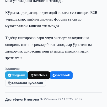
маҳсулотларини намойиш этмоқда.
Кўргазма доирасида иқтисодий таҳлил сессиялари, B2B
учрашувлар, ишбилармонлар форуми ва савдо
музокаралари ташкил этилмоқда.
Тадбир иштирокчилари учун экспорт салоҳиятини
ошириш, янги шериклар билан алоқалар ўрнатиш ва
ҳамкорлик доирасини кенгайтириш имкониятлари
яратилган.
Улашиш:
Telegram
Twitter/X
Facebook
Ҳаволани нусхалаш
Дилафруз Ниязова
·
👁 250 views
·
22.11.2025 · 20:47