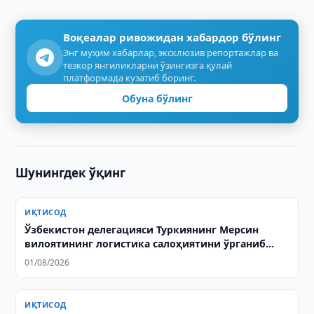
Воқеалар ривожидан хабардор бўлинг
Энг муҳим хабарлар, эксклюзив репортажлар ва
тезкор янгиликларни ўзингизга қулай
платформада кузатиб боринг.
Обуна бўлинг
Шунингдек ўқинг
ИҚТИСОД
Ўзбекистон делегацияси Туркиянинг Мерсин
вилоятининг логистика салоҳиятини ўрганиб
чиқди
01/08/2026
ИҚТИСОД