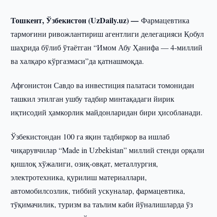
Тошкент, Ўзбекистон (UzDaily.uz) —
Фармацевтика
тармоғини ривожлантириш агентлиги делегацияси Қобул
шаҳрида бўлиб ўтаётган “Имом Абу Ҳанифа — 4-миллий
ва халқаро кўргазмаси”да қатнашмоқда.
Афғонистон Савдо ва инвестиция палатаси томонидан
ташкил этилган ушбу тадбир минтақадаги йирик
иқтисодий ҳамкорлик майдонларидан бири ҳисобланади.
Ўзбекистондан 100 га яқин тадбиркор ва ишлаб
чиқарувчилар “Made in Uzbekistan” миллий стенди орқали
қишлоқ хўжалиги, озиқ-овқат, металлургия,
электротехника, қурилиш материаллари,
автомобилсозлик, тиббий ускуналар, фармацевтика,
тўқимачилик, туризм ва таълим каби йўналишларда ўз