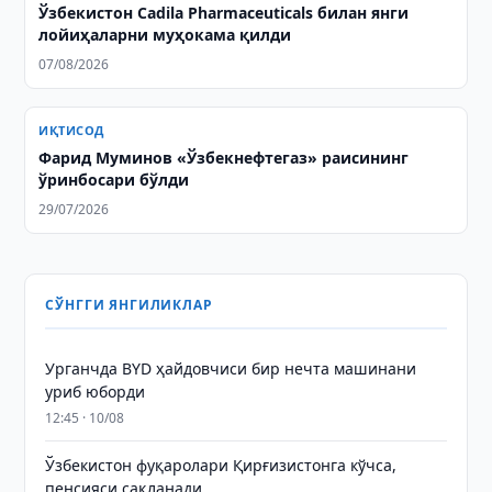
Ўзбекистон Cadila Pharmaceuticals билан янги
лойиҳаларни муҳокама қилди
07/08/2026
ИҚТИСОД
Фарид Муминов «Ўзбекнефтегаз» раисининг
ўринбосари бўлди
29/07/2026
СЎНГГИ ЯНГИЛИКЛАР
Урганчда BYD ҳайдовчиси бир нечта машинани
уриб юборди
12:45 · 10/08
Ўзбекистон фуқаролари Қирғизистонга кўчса,
пенсияси сақланади