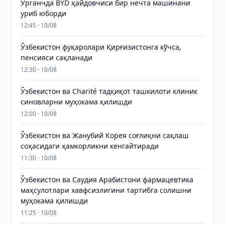
Урганчда BYD ҳайдовчиси бир нечта машинани
уриб юборди
12:45 · 10/08
Ўзбекистон фуқаролари Қирғизистонга кўчса,
пенсияси сақланади
12:30 · 10/08
Ўзбекистон ва Charité тадқиқот ташкилоти клиник
синовларни муҳокама қилишди
12:00 · 10/08
Ўзбекистон ва Жанубий Корея соғлиқни сақлаш
соҳасидаги ҳамкорликни кенгайтиради
11:30 · 10/08
Ўзбекистон ва Саудия Арабистони фармацевтика
маҳсулотлари хавфсизлигини тартибга солишни
муҳокама қилишди
11:25 · 10/08