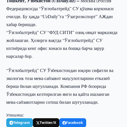
Тошкент, Ўзбекистон (UzDaily.uz) --
Москва (Россия
Федерацияси)да “Ўзглобалтрейд” СУ қўшма корхонаси
очилди. Бу ҳақда “UzDaily”га “Ўзагроэкспорт” АЖдан
хабар беришди.
“Ўзглобалтрейд” СУ “ФУД СИТИ” озиқ-овқат марказида
жойлашган. Ҳозирги вақтда “Ўзглобалтрейд” СУ
ихтиёрида кенг офис хонаси ва бошқа барча зарур
нарсалар бор.
“Ўзглобалтрейд” СУ Ўзбекистондан юқори сифатли ва
экологик тоза мева-сабзавот маҳсулотларини етказиб
бериш билан шуғулланади. Компания РФ бозорида
Ўзбекистондан келтирилган янги ва қайта ишланган
мева-сабзавотларни сотиш билан шуғулланади.
Улашиш:
Telegram
Twitter/X
Facebook