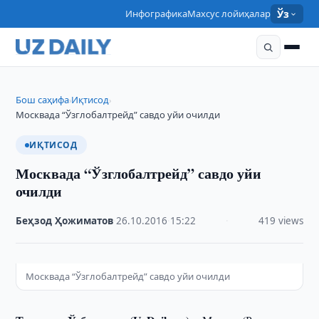
Инфографика
Махсус лойиҳалар
Ўз
Бош саҳифа
Иқтисод
›
›
Москвада “Ўзглобалтрейд” савдо уйи очилди
ИҚТИСОД
Москвада “Ўзглобалтрейд” савдо уйи
очилди
Беҳзод Ҳожиматов
·
26.10.2016
·
15:22
·
419 views
Москвада “Ўзглобалтрейд” савдо уйи очилди