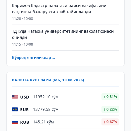
Каримов Кадастр палатаси раиси вазифасини
вақтинча бажарувчи этиб тайинланди
11:20 · 10/08
ТДТУда Нагаока университетининг ваколатхонаси
очилди
11:15 · 10/08
Кўпроқ янгиликлар →
ВАЛЮТА КУРСЛАРИ (МБ, 10.08.2026)
USD
11952.10 сўм
↑ 0.31%
EUR
13779.58 сўм
↑ 0.22%
RUB
145.21 сўм
↓ 0.67%