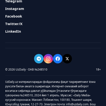
Telegram
Instagram
Facebook
Twitter/X
LinkedIn
© 2026 UzDaily · ОАВ №248510
18+
UzDaily.uz материалларидан фойдаланиш фақат таҳририятнинг ёзма
рухсати билан амалга оширилади. Интернет-оммавий ахборот
воситаси сифатида давлат рўйхатидан ўтганлиги тўғрисидаги
гувоҳнома №248510, 2024 йил 1 апрель. Муассис: «Daily Media»
хусусий корхонаси. Манзил: Ўзбекистон, 100180, Тошкент шаҳри,
Юнусобод тумани, 12-27-73. Электрон почта: info@uzdaily.com. Бош