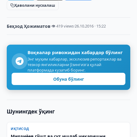
Ҳаволани нусхалаш
Беҳзод Ҳожиматов
·
👁 419 views
·
26.10.2016 · 15:22
Воқеалар ривожидан хабардор бўлинг
Энг муҳим хабарлар, эксклюзив репортажлар ва
тезкор янгиликларни ўзингизга қулай
платформада кузатиб боринг.
Обуна бўлинг
Шунингдек ўқинг
ИҚТИСОД
Мирзиёев гўшт ва сут ишлаб чиқаришни