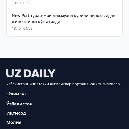
18:10 · 03/08
New Port турар-жой мажмуаси қурилиши юзасидан
жиноят иши қўзғатилди
18:40 · 04/08
Ўзбекистоннинг етакчи янгиликлар порталы. 24/7 янгиликлар.
БЎЛИМЛАР
Ўзбекистон
Иқтисод
Молия