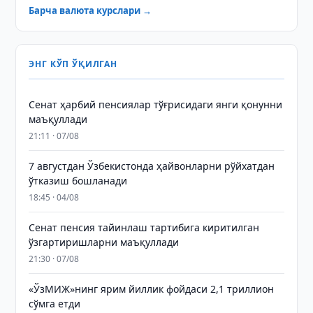
Барча валюта курслари →
ЭНГ КЎП ЎҚИЛГАН
Сенат ҳарбий пенсиялар тўғрисидаги янги қонунни
маъқуллади
21:11 · 07/08
7 августдан Ўзбекистонда ҳайвонларни рўйхатдан
ўтказиш бошланади
18:45 · 04/08
Сенат пенсия тайинлаш тартибига киритилган
ўзгартиришларни маъқуллади
21:30 · 07/08
«ЎзМИЖ»нинг ярим йиллик фойдаси 2,1 триллион
сўмга етди