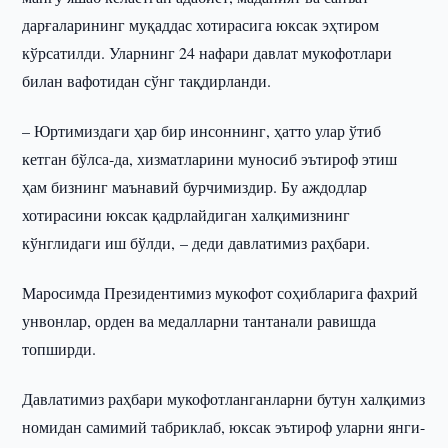
дарғаларининг муқаддас хотирасига юксак эҳтиром
кўрсатилди. Уларнинг 24 нафари давлат мукофотлари
билан вафотидан сўнг тақдирланди.
– Юртимиздаги ҳар бир инсоннинг, ҳатто улар ўтиб
кетган бўлса-да, хизматларини муносиб эътироф этиш
ҳам бизнинг маънавий бурчимиздир. Бу аждодлар
хотирасини юксак қадрлайдиган халқимизнинг
кўнглидаги иш бўлди, – деди давлатимиз раҳбари.
Маросимда Президентимиз мукофот соҳибларига фахрий
унвонлар, орден ва медалларни тантанали равишда
топширди.
Давлатимиз раҳбари мукофотланганларни бутун халқимиз
номидан самимий табриклаб, юксак эътироф уларни янги-