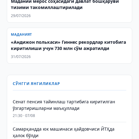
Маданий мерос соҳасидаги давлат бошқаруви
тизими такомиллаштирилади
29/07/2026
МАДАНИЯТ
«Андижон полькаси» Гиннес рекордлар китобига
киритилиши учун 730 млн сўм ажратилди
31/07/2026
СЎНГГИ ЯНГИЛИКЛАР
Сенат пенсия тайинлаш тартибига киритилган
ўзгартиришларни маъқуллади
21:30 · 07/08
Самарқандда юк машинаси ҳайдовчиси ЙТҲда
ҳалок бўлди