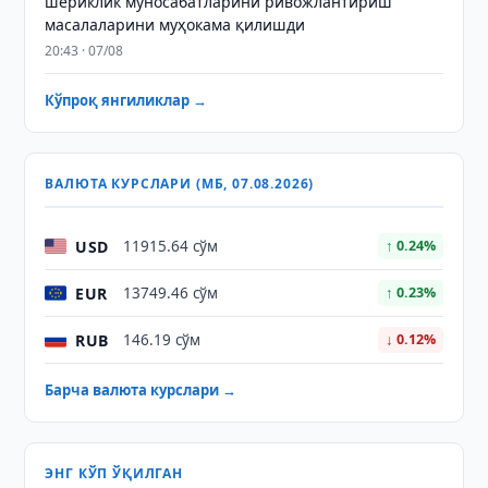
шериклик муносабатларини ривожлантириш
масалаларини муҳокама қилишди
20:43 · 07/08
Кўпроқ янгиликлар →
ВАЛЮТА КУРСЛАРИ (МБ, 07.08.2026)
USD
11915.64 сўм
↑ 0.24%
EUR
13749.46 сўм
↑ 0.23%
RUB
146.19 сўм
↓ 0.12%
Барча валюта курслари →
ЭНГ КЎП ЎҚИЛГАН