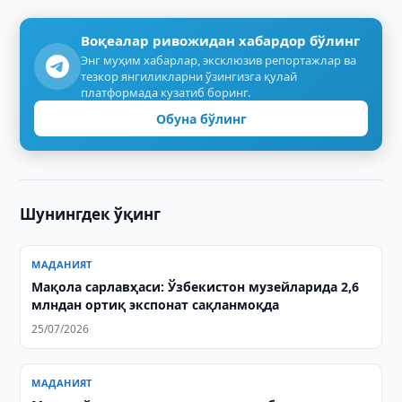
Воқеалар ривожидан хабардор бўлинг
Энг муҳим хабарлар, эксклюзив репортажлар ва
тезкор янгиликларни ўзингизга қулай
платформада кузатиб боринг.
Обуна бўлинг
Шунингдек ўқинг
МАДАНИЯТ
Мақола сарлавҳаси: Ўзбекистон музейларида 2,6
млндан ортиқ экспонат сақланмоқда
25/07/2026
МАДАНИЯТ