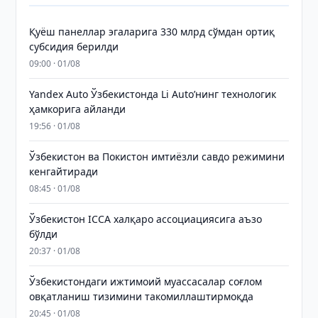
Қуёш панеллар эгаларига 330 млрд сўмдан ортиқ
субсидия берилди
09:00 · 01/08
Yandex Auto Ўзбекистонда Li Auto’нинг технологик
ҳамкорига айланди
19:56 · 01/08
Ўзбекистон ва Покистон имтиёзли савдо режимини
кенгайтиради
08:45 · 01/08
Ўзбекистон ICCA халқаро ассоциациясига аъзо
бўлди
20:37 · 01/08
Ўзбекистондаги ижтимоий муассасалар соғлом
овқатланиш тизимини такомиллаштирмоқда
20:45 · 01/08