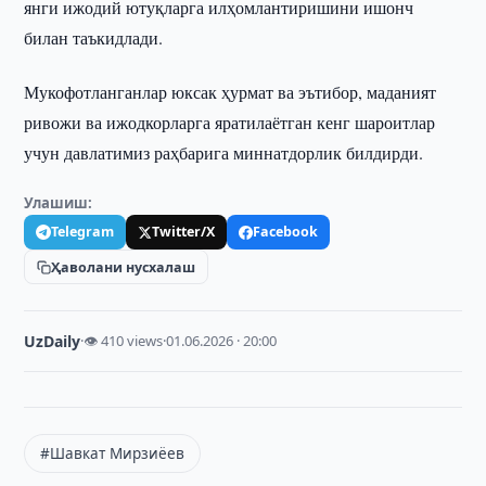
янги ижодий ютуқларга илҳомлантиришини ишонч
билан таъкидлади.
Мукофотланганлар юксак ҳурмат ва эътибор, маданият
ривожи ва ижодкорларга яратилаётган кенг шароитлар
учун давлатимиз раҳбарига миннатдорлик билдирди.
Улашиш:
Telegram
Twitter/X
Facebook
Ҳаволани нусхалаш
UzDaily
·
👁 410 views
·
01.06.2026 · 20:00
#Шавкат Мирзиёев