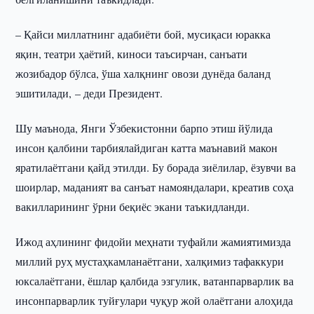
– Қайси миллатнинг адабиёти бой, мусиқаси юракка
яқин, театри ҳаётий, киноси таъсирчан, санъати
жозибадор бўлса, ўша халқнинг овози дунёда баланд
эшитилади, – деди Президент.
Шу маънода, Янги Ўзбекистонни барпо этиш йўлида
инсон қалбини тарбиялайдиган катта маънавий макон
яратилаётгани қайд этилди. Бу борада зиёлилар, ёзувчи ва
шоирлар, маданият ва санъат намояндалари, креатив соҳа
вакилларининг ўрни беқиёс экани таъкидланди.
Ижод аҳлининг фидойи меҳнати туфайли жамиятимизда
миллий руҳ мустаҳкамланаётгани, халқимиз тафаккури
юксалаётгани, ёшлар қалбида эзгулик, ватанпарварлик ва
инсонпарварлик туйғулари чуқур жой олаётгани алоҳида