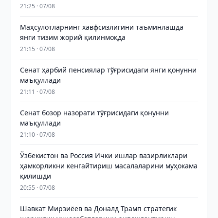
21:25 · 07/08
Маҳсулотларнинг хавфсизлигини таъминлашда
янги тизим жорий қилинмоқда
21:15 · 07/08
Сенат ҳарбий пенсиялар тўғрисидаги янги қонунни
маъқуллади
21:11 · 07/08
Сенат бозор назорати тўғрисидаги қонунни
маъқуллади
21:10 · 07/08
Ўзбекистон ва Россия Ички ишлар вазирликлари
ҳамкорликни кенгайтириш масалаларини муҳокама
қилишди
20:55 · 07/08
Шавкат Мирзиёев ва Доналд Трамп стратегик