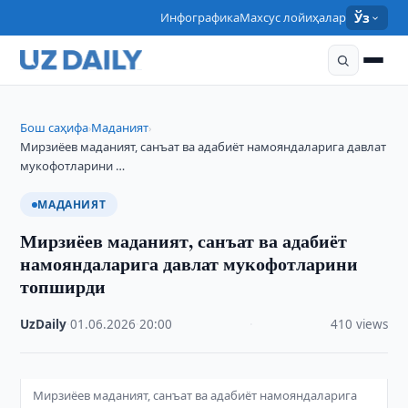
Инфографика
Махсус лойиҳалар
Ўз
Бош саҳифа
Маданият
›
›
Мирзиёев маданият, санъат ва адабиёт намояндаларига давлат
мукофотларини …
МАДАНИЯТ
Мирзиёев маданият, санъат ва адабиёт
намояндаларига давлат мукофотларини
топширди
UzDaily
·
01.06.2026
·
20:00
·
410 views
Мирзиёев маданият, санъат ва адабиёт намояндаларига