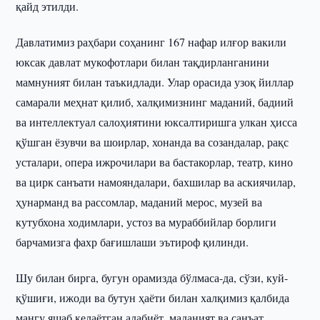
қайд этилди.
Давлатимиз раҳбари соҳанинг 167 нафар илғор вакили
юксак давлат мукофотлари билан тақдирланганини
мамнуният билан таъкидлади. Улар орасида узоқ йиллар
самарали меҳнат қилиб, халқимизнинг маданий, бадиий
ва интеллектуал салоҳиятини юксалтиришга улкан ҳисса
қўшган ёзувчи ва шоирлар, хонанда ва созандалар, рақс
усталари, опера ижрочилари ва бастакорлар, театр, кино
ва цирк санъати намояндалари, бахшилар ва аскиячилар,
ҳунарманд ва рассомлар, маданий мерос, музей ва
кутубхона ходимлари, устоз ва мураббийлар борлиги
барчамизга фахр бағишлаши эътироф қилинди.
Шу билан бирга, бугун орамизда бўлмаса-да, сўзи, куй-
қўшиғи, ижоди ва бутун ҳаёти билан халқимиз қалбида
мангу яшаб келаётган адабиёт, маданият ва санъат