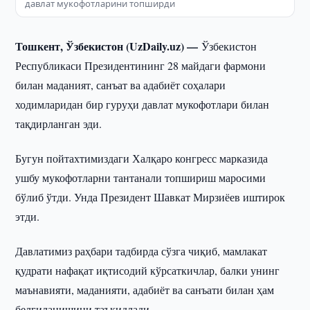
давлат мукофотларини топширди
Тошкент, Ўзбекистон (UzDaily.uz) —
Ўзбекистон
Республикаси Президентининг 28 майдаги фармони
билан маданият, санъат ва адабиёт соҳалари
ходимларидан бир гуруҳи давлат мукофотлари билан
тақдирланган эди.
Бугун пойтахтимиздаги Халқаро конгресс марказида
ушбу мукофотларни тантанали топшириш маросими
бўлиб ўтди. Унда Президент Шавкат Мирзиёев иштирок
этди.
Давлатимиз раҳбари тадбирда сўзга чиқиб, мамлакат
қудрати нафақат иқтисодий кўрсаткичлар, балки унинг
маънавияти, маданияти, адабиёт ва санъати билан ҳам
белгиланишини таъкидлади.