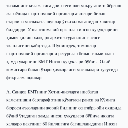
тизимнинг келажагига доир тегишли маърузани тайёрлаш
жараёнида шартномавий органлар аъзолари билан
етарлича маслаҳатлашувлар ўтказилмаганидан хавотир
билдирди. У шартномавий органлар инсон ҳуқуқларини
ҳимоя қилиш халқаро архитектурасининг асоси
эканлигини қайд этди. Шунингдек, томонлар
шартномавий органларни ресурслар билан таъминлаш
ҳамда уларнинг БМТ Инсон ҳуқуқлари бўйича Олий
комиссари билан ўзаро ҳамкорлиги масалалари хусусида
фикр алмашдилар.
А. Саидов БМТнинг Хотин-қизларга нисбатан
камситишни бартараф этиш қўмитаси раиси ва Қўмита
бюроси аъзоларини жорий йилнинг сентябрь ойи охирида
бўлиб ўтадиган ҳамда инсон ҳуқуқлари бўйича иккита
халқаро пактнинг 60 йиллигига бағишланадиган Инсон