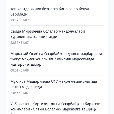
Тошкентда кичик бизнесга бино ва ер бепул
берилади
23:07 · 31/07
Саида Мирзиёева болалар майдончалари
қурилишига қарши чиқди
22:57 · 31/07
Марказий Осиё ва Озарбайжон давлат раҳбарлари
“Боку” меҳмонхонасининг очилиш маросимида
иштирок этдилар
00:01 · 01/08
Мухлиса Машарипова U17 жаҳон чемпионатида
олтин медал олди
23:45 · 31/07
Ўзбекистон, Қирғизистон ва Озарбайжон биринчи
хонимлари «Олтин Болалик» марказига ташриф