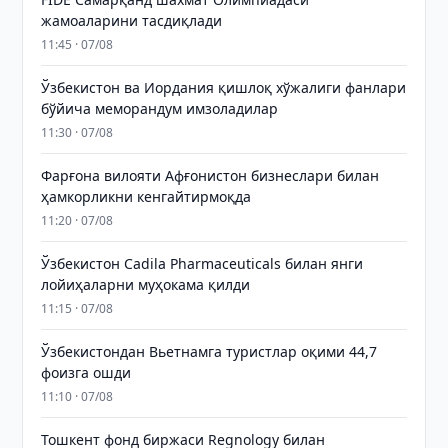
жамоаларини тасдиқлади
11:45 · 07/08
Ўзбекистон ва Иордания қишлоқ хўжалиги фанлари
бўйича меморандум имзоладилар
11:30 · 07/08
Фарғона вилояти Афғонистон бизнеслари билан
ҳамкорликни кенгайтирмоқда
11:20 · 07/08
Ўзбекистон Cadila Pharmaceuticals билан янги
лойиҳаларни муҳокама қилди
11:15 · 07/08
Ўзбекистондан Вьетнамга туристлар оқими 44,7
фоизга ошди
11:10 · 07/08
Тошкент фонд биржаси Regnology билан