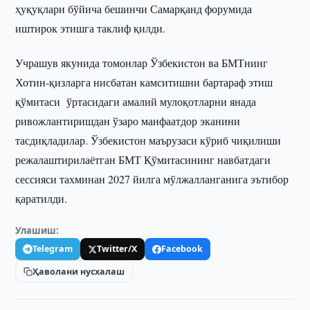
ҳуқуқлари бўйича бешинчи Самарқанд форумида
иштирок этишга таклиф қилди.
Учрашув якунида томонлар Ўзбекистон ва БМТнинг
Хотин-қизларга нисбатан камситишни бартараф этиш
қўмитаси ўртасидаги амалий мулоқотларни янада
ривожлантиришдан ўзаро манфаатдор эканини
тасдиқладилар. Ўзбекистон маърузаси кўриб чиқилиши
режалаштирилаётган БМТ Қўмитасининг навбатдаги
сессияси тахминан 2027 йилга мўлжалланганига эътибор
қаратилди.
Улашиш:
Telegram
Twitter/X
Facebook
Ҳаволани нусхалаш