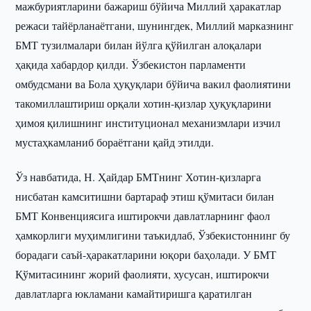
мажбуриятларини бажариш бўйича Миллий ҳаракатлар
режаси тайёрланаётгани, шунингдек, Миллий марказнинг
БМТ тузилмалари билан йўлга қўйилган алоқалари
ҳақида хабардор қилди. Ўзбекистон парламенти
омбудсмани ва Бола ҳуқуқлари бўйича вакил фаолиятини
такомиллаштириш орқали хотин-қизлар ҳуқуқларини
ҳимоя қилишнинг институционал механизмлари изчил
мустаҳкамланиб бораётгани қайд этилди.
Ўз навбатида, Н. Ҳайдар БМТнинг Хотин-қизларга
нисбатан камситишни бартараф этиш қўмитаси билан
БМТ Конвенциясига иштирокчи давлатларнинг фаол
ҳамкорлиги муҳимлигини таъкидлаб, Ўзбекистоннинг бу
борадаги саъй-ҳаракатларини юқори баҳолади. У БМТ
Қўмитасининг жорий фаолияти, хусусан, иштирокчи
давлатларга юкламани камайтиришга қаратилган