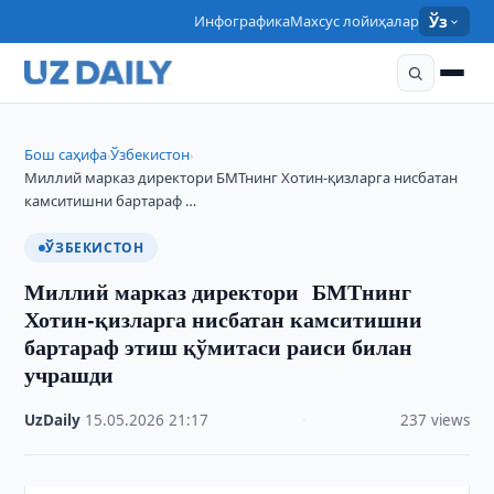
Инфографика
Махсус лойиҳалар
Ўз
Бош саҳифа
Ўзбекистон
›
›
Миллий марказ директори БМТнинг Хотин-қизларга нисбатан
камситишни бартараф …
ЎЗБЕКИСТОН
Миллий марказ директори БМТнинг
Хотин-қизларга нисбатан камситишни
бартараф этиш қўмитаси раиси билан
учрашди
UzDaily
·
15.05.2026
·
21:17
·
237 views