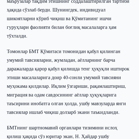
маърузалар тақдим этишнинг соддалаштирилган тартиби
ҳақида сўзлаб берди. Шунингдек, индивидуал
шикоятларни кўриб чиқиш ва Қўмитанинг ишчи
гуруҳлари фаолияти билан боғлиқ масалаларга ҳам
тўхталди.
Томонлар БМТ Қўмитаси томонидан қабул қилинган
умумий тавсияларни, жумладан, аёлларнинг барча
даражаларда қарор қабул қилишда тенг ҳуқуқли иштирок
этиши масалаларига доир 40-сонли умумий тавсияни
муҳокама қилдилар. Иқлим ўзгариши, рақамлаштириш,
миграция ва одам савдосининг аёллар ҳуқуқларига
таъсирини инобатга олган ҳолда, ушбу мавзуларда янги
тавсиялар ишлаб чиқиш долзарб экани таъкидланди.
БМТнинг шартномавий органлари тизимини ислоҳ
қилиш ҳақида сўз юритар экан, Н. Ҳайдар ушбу