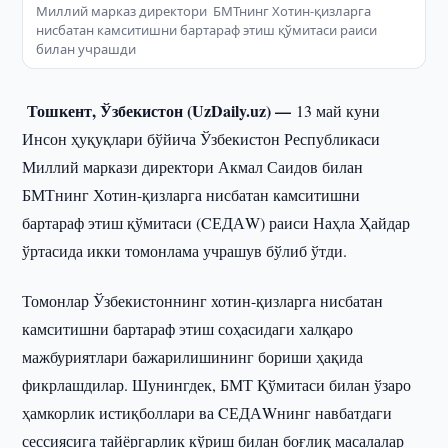
Миллий марказ директори БМТнинг Хотин-қизларга
нисбатан камситишни бартараф этиш қўмитаси раиси
билан учрашди
Тошкент, Ўзбекистон (UzDaily.uz) —
13 май куни
Инсон ҳуқуқлари бўйича Ўзбекистон Республикаси
Миллий маркази директори Акмал Саидов билан
БМТнинг Хотин-қизларга нисбатан камситишни
бартараф этиш қўмитаси (CЕДАW) раиси Наҳла Ҳайдар
ўртасида икки томонлама учрашув бўлиб ўтди.
Томонлар Ўзбекистоннинг хотин-қизларга нисбатан
камситишни бартараф этиш соҳасидаги халқаро
мажбуриятлари бажарилишининг бориши ҳақида
фикрлашдилар. Шунингдек, БМТ Қўмитаси билан ўзаро
ҳамкорлик истиқболлари ва CЕДАWнинг навбатдаги
сессиясига тайёргарлик кўриш билан боғлиқ масалалар