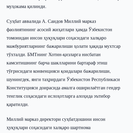
муҳокама қилинди.
Суҳбат аввалида А. Саидов Миллий марказ
фаолиятининг асосий жиҳатлари ҳамда Ўзбекистон
томонидан инсон ҳуқуқлари соҳасидаги халқаро
мажбуриятларнинг бажарилиши ҳолати ҳақида мухтсар
тўхталди. БМТнинг Хотин-қизларга нисбатан
камситишнинг барча шаклларини бартараф этиш
тўғрисидаги конвенцияси қоидалари бажарилиши,
шунингдек, янги таҳрирдаги Ўзбекистон Республикаси
Конституцияси доирасида амалга оширилаётган гендер
тенглик соҳасидаги ислоҳотларга алоҳида эътибор
қаратилди.
Миллий марказ директори суҳбатдошини инсон
ҳуқуқлари соҳасидаги халқаро шартнома