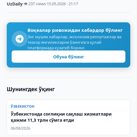
UzDaily
·
👁 237 views
·
15.05.2026 · 21:17
Воқеалар ривожидан хабардор бўлинг
Энг муҳим хабарлар, эксклюзив репортажлар ва
тезкор янгиликларни ўзингизга қулай
платформада кузатиб боринг.
Обуна бўлинг
Шунингдек ўқинг
ЎЗБЕКИСТОН
Ўзбекистонда соғлиқни сақлаш хизматлари
ҳажми 11,3 трлн сўмга етди
06/08/2026