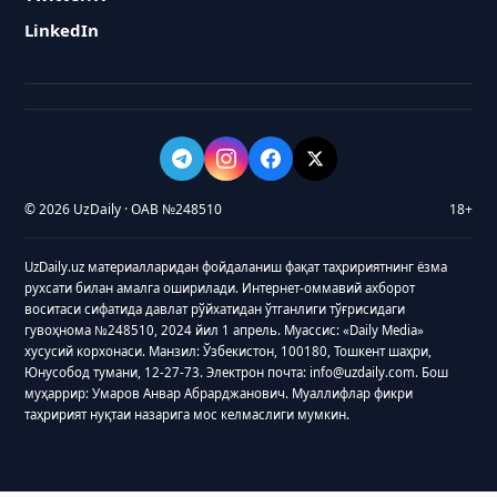
LinkedIn
© 2026 UzDaily · ОАВ №248510
18+
UzDaily.uz материалларидан фойдаланиш фақат таҳририятнинг ёзма
рухсати билан амалга оширилади. Интернет-оммавий ахборот
воситаси сифатида давлат рўйхатидан ўтганлиги тўғрисидаги
гувоҳнома №248510, 2024 йил 1 апрель. Муассис: «Daily Media»
хусусий корхонаси. Манзил: Ўзбекистон, 100180, Тошкент шаҳри,
Юнусобод тумани, 12-27-73. Электрон почта: info@uzdaily.com. Бош
муҳаррир: Умаров Анвар Абрарджанович. Муаллифлар фикри
таҳририят нуқтаи назарига мос келмаслиги мумкин.