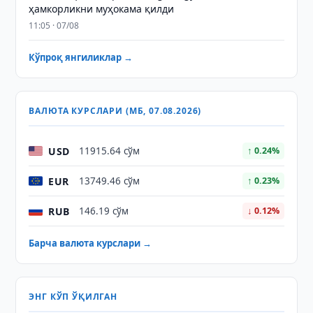
ҳамкорликни муҳокама қилди
11:05 · 07/08
Кўпроқ янгиликлар →
ВАЛЮТА КУРСЛАРИ (МБ, 07.08.2026)
USD
11915.64 сўм
↑ 0.24%
EUR
13749.46 сўм
↑ 0.23%
RUB
146.19 сўм
↓ 0.12%
Барча валюта курслари →
ЭНГ КЎП ЎҚИЛГАН