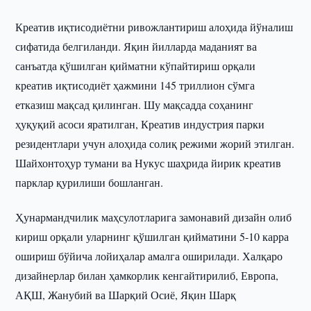
Креатив иқтисодиётни ривожлантириш алоҳида йўналиш
сифатида белгиланди. Яқин йилларда маданият ва
санъатда қўшилган қийматни кўпайтириш орқали
креатив иқтисодиёт ҳажмини 145 триллион сўмга
етказиш мақсад қилинган. Шу мақсадда соҳанинг
ҳуқуқий асоси яратилган, Креатив индустрия парки
резидентлари учун алоҳида солиқ режими жорий этилган.
Шайхонтоҳур тумани ва Нукус шаҳрида йирик креатив
парклар қурилиши бошланган.
Ҳунармандчилик маҳсулотларига замонавий дизайн олиб
кириш орқали уларнинг қўшилган қийматини 5-10 карра
ошириш бўйича лойиҳалар амалга оширилади. Халқаро
дизайнерлар билан ҳамкорлик кенгайтирилиб, Европа,
АҚШ, Жанубий ва Шарқий Осиё, Яқин Шарқ