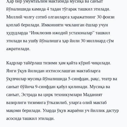
Ҳар бир умумтаълим мактабида мусиқа ва санъат
йўналишида камида 4 тадан тўгарак ташкил этилади.
Миллий чолғу сотиб олганларга харажатнинг 30 фоизи
қоплаб берилади. Имконияти чекланган ёшлар учун
ҳудудларда “Инклюзив ижодий устахоналар” ташкил
этилади ва ушбу йўналишга ҳар йили 30 миллиард сўм
ажратилади.
Кадрлар тайёрлаш тизими ҳам қайта кўриб чиқилади.
Янги ўқув йилидан ихтисослашган мактабларга
ўқувчилар мусиқа йўналишида 5-синфдан, рақс, театр ва
санъат бўйича 9-синфдан қабул қилинади. Мусиқа ва
санъат, Эстрада ва цирк техникумлари Маданият
вазирлиги тизимига ўтказилиб, уларга олий мактаб
мақоми берилади. Уларда ўқув жараёни уч йиллик дастур
асосида ташкил этилади.