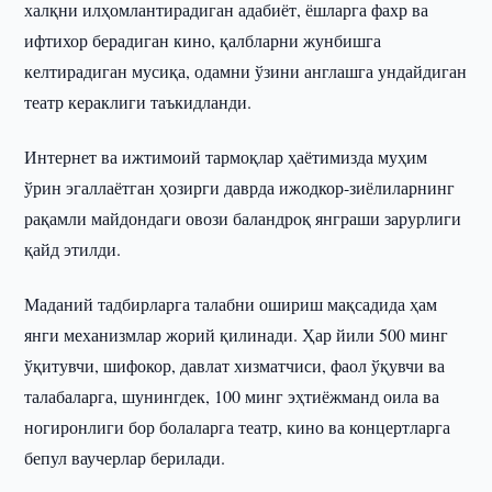
халқни илҳомлантирадиган адабиёт, ёшларга фахр ва
ифтихор берадиган кино, қалбларни жунбишга
келтирадиган мусиқа, одамни ўзини англашга ундайдиган
театр кераклиги таъкидланди.
Интернет ва ижтимоий тармоқлар ҳаётимизда муҳим
ўрин эгаллаётган ҳозирги даврда ижодкор-зиёлиларнинг
рақамли майдондаги овози баландроқ янграши зарурлиги
қайд этилди.
Маданий тадбирларга талабни ошириш мақсадида ҳам
янги механизмлар жорий қилинади. Ҳар йили 500 минг
ўқитувчи, шифокор, давлат хизматчиси, фаол ўқувчи ва
талабаларга, шунингдек, 100 минг эҳтиёжманд оила ва
ногиронлиги бор болаларга театр, кино ва концертларга
бепул ваучерлар берилади.