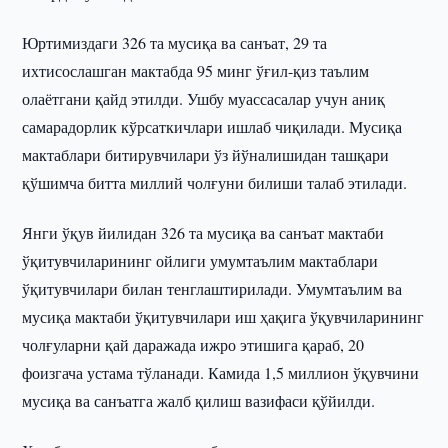
Юртимиздаги 326 та мусиқа ва санъат, 29 та
ихтисослашган мактабда 95 минг ўғил-қиз таълим
олаётгани қайд этилди. Ушбу муассасалар учун аниқ
самарадорлик кўрсаткичлари ишлаб чиқилади. Мусиқа
мактаблари битирувчилари ўз йўналишидан ташқари
қўшимча битта миллий чолғуни билиши талаб этилади.
Янги ўқув йилидан 326 та мусиқа ва санъат мактаби
ўқитувчиларининг ойлиги умумтаълим мактаблари
ўқитувчилари билан тенглаштирилади. Умумтаълим ва
мусиқа мактаби ўқитувчилари иш ҳақига ўқувчиларининг
чолғуларни қай даражада ижро этишига қараб, 20
фоизгача устама тўланади. Камида 1,5 миллион ўқувчини
мусиқа ва санъатга жалб қилиш вазифаси қўйилди.