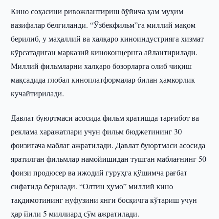
Кино соҳасини ривожлантириш бўйича ҳам муҳим
вазифалар белгиланди. “Ўзбекфильм”га миллий мақом
берилиб, у маҳаллий ва халқаро киноиндустрияга хизмат
кўрсатадиган марказий киноконцернга айлантирилади.
Миллий фильмларни халқаро бозорларга олиб чиқиш
мақсадида глобал киноплатформалар билан ҳамкорлик
кучайтирилади.
Давлат буюртмаси асосида фильм яратишда тарғибот ва
реклама харажатлари учун фильм бюджетининг 30
фоизигача маблағ ажратилади. Давлат буюртмаси асосида
яратилган фильмлар намойишидан тушган маблағнинг 50
фоизи продюсер ва ижодий гуруҳга қўшимча рағбат
сифатида берилади. “Олтин ҳумо” миллий кино
тақдимотининг нуфузини янги босқичга кўтариш учун
ҳар йили 5 миллиард сўм ажратилади.