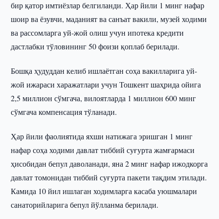
бир қатор имтиёзлар белгиланди. Ҳар йили 1 минг нафар
шоир ва ёзувчи, маданият ва санъат вакили, музей ходими
ва рассомларга уй-жой олиш учун ипотека кредити
дастлабки тўловининг 50 фоизи қоплаб берилади.
Бошқа ҳудуддан келиб ишлаётган соҳа вакилларига уй-
жой ижараси харажатлари учун Тошкент шаҳрида ойига
2,5 миллион сўмгача, вилоятларда 1 миллион 600 минг
сўмгача компенсация тўланади.
Ҳар йили фаолиятида яхши натижага эришган 1 минг
нафар соҳа ходими давлат тиббий суғурта жамғармаси
ҳисобидан бепул даволанади, яна 2 минг нафар ижодкорга
давлат томонидан тиббий суғурта пакети тақдим этилади.
Камида 10 йил ишлаган ходимларга касаба уюшмалари
санаторийларига бепул йўлланма берилади.