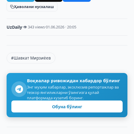
Ҳаволани нусхалаш
UzDaily
·
👁 343 views
·
01.06.2026 · 20:05
#Шавкат Мирзиёев
Воқеалар ривожидан хабардор бўлинг
Энг муҳим хабарлар, эксклюзив репортажлар ва
тезкор янгиликларни ўзингизга қулай
платформада кузатиб боринг.
Обуна бўлинг