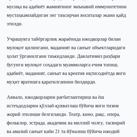
мусиқа ва адабиёт жамиятнинг маънавий иммунитетини
мустаҳкамлайдиган энг таъсирчан воситалар экани қайд
этилди.
Учрашувга тайёргарлик жараёнида ижодкорлар билан
мулоқот қилингани, маданият ва санъат объектларидаги
ҳолат ўрганилгани таъкидланди. Давлатимиз раҳбари
бугунги мулоқот соҳадаги муаммоларга ечим топиш,
адабиёт, маданият, санъат ва креатив иқтисодиётда янги
муҳит яратишга қаратилганини билдирди.
Аввало, ижодкорларни рағбатлантириш ва ёш
истеъдодларни қўллаб-қувватлаш бўйича янги тизим
жорий этилиши белгиланди. Театр, кино, рақс, опера,
фольклор, эстрада, академик ва миллий чолғу, тасвирий
ва амалий санъат каби 21 та йўналиш бўйича ижодий