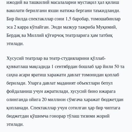
ижодий ва ташкилий масалаларни мустақил ҳал қилиш
ваколати берилгани яхши натижа бергани таъкидланди.
Бир йилда спектакллар сони 1,5 баробар, томошабинлар
эса 2 карра кўпайган. Энди мазкур тажриба Муқимий,
Бердақ ва Миллий қўғирчоқ театрларига ҳам татбиқ
этилади.
Хусусий театрлар ва театр-студияларини қўллаб-
қувватлаш мақсадида 1 сентябрдан бошлаб ҳар йили 50 та
саҳна асари яратиш харажати давлат томонидан қоплаб
берилади. Уларга давлат маданият объектлари бепул
фойдаланиш учун ажратилади, хусусий бино ижарага
олинганда ойига 20 миллион сўмгача харажат бюджетдан
қопланади. Спектакллар учун сотилган ҳар бир чиптага
бюджетдан қўшимча гонорар тўлаш тизими жорий
этилади.