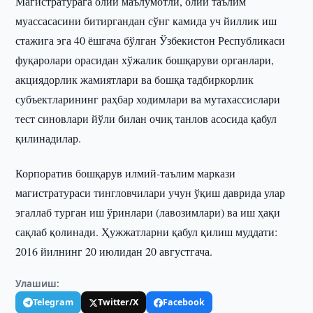
Магистратурага олий маълумотли, олий таълим
муассасасини битиргандан сўнг камида уч йиллик иш
стажига эга 40 ёшгача бўлган Ўзбекистон Республикаси
фуқаролари орасидан хўжалик бошқаруви органлари,
акциядорлик жамиятлари ва бошқа тадбиркорлик
субъектларининг раҳбар ходимлари ва мутахассислари
тест синовлари йўли билан очиқ танлов асосида қабул
қилинадилар.
Корпоратив бошқарув илмий-таълим маркази
магистратураси тингловчилари учун ўқиш даврида улар
эгаллаб турган иш ўринлари (лавозимлари) ва иш ҳақи
сақлаб қолинади. Ҳужжатларни қабул қилиш муддати:
2016 йилнинг 20 июлидан 20 августгача.
Улашиш:
Telegram
Twitter/X
Facebook