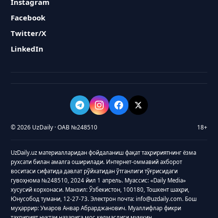
Instagram
Facebook
Twitter/X
LinkedIn
© 2026 UzDaily · ОАВ №248510
18+
UzDaily.uz материалларидан фойдаланиш фақат таҳририятнинг ёзма
рухсати билан амалга оширилади. Интернет-оммавий ахборот
воситаси сифатида давлат рўйхатидан ўтганлиги тўғрисидаги
гувоҳнома №248510, 2024 йил 1 апрель. Муассис: «Daily Media»
хусусий корхонаси. Манзил: Ўзбекистон, 100180, Тошкент шаҳри,
Юнусобод тумани, 12-27-73. Электрон почта: info@uzdaily.com. Бош
муҳаррир: Умаров Анвар Абрарджанович. Муаллифлар фикри
таҳририят нуқтаи назарига мос келмаслиги мумкин.