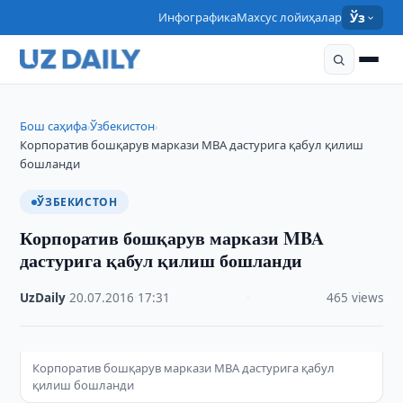
Инфографика
Махсус лойиҳалар
Ўз
Бош саҳифа
Ўзбекистон
›
›
Корпоратив бошқарув маркази MBA дастурига қабул қилиш
бошланди
ЎЗБЕКИСТОН
Корпоратив бошқарув маркази MBA
дастурига қабул қилиш бошланди
UzDaily
·
20.07.2016
·
17:31
·
465 views
Корпоратив бошқарув маркази MBA дастурига қабул
қилиш бошланди