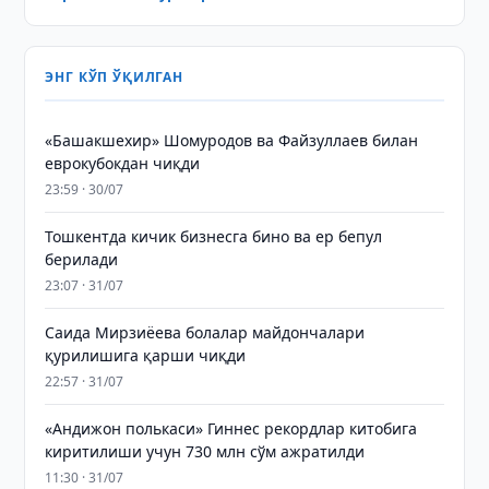
ЭНГ КЎП ЎҚИЛГАН
«Башакшехир» Шомуродов ва Файзуллаев билан
еврокубокдан чиқди
23:59 · 30/07
Тошкентда кичик бизнесга бино ва ер бепул
берилади
23:07 · 31/07
Саида Мирзиёева болалар майдончалари
қурилишига қарши чиқди
22:57 · 31/07
«Андижон полькаси» Гиннес рекордлар китобига
киритилиши учун 730 млн сўм ажратилди
11:30 · 31/07