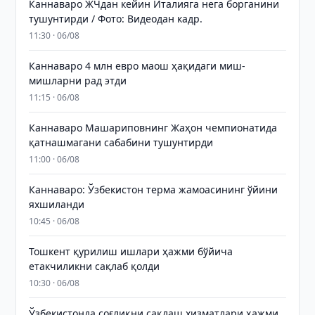
Каннаваро ЖЧдан кейин Италияга нега борганини
тушунтирди / Фото: Видеодан кадр.
11:30 · 06/08
Каннаваро 4 млн евро маош ҳақидаги миш-
мишларни рад этди
11:15 · 06/08
Каннаваро Машариповнинг Жаҳон чемпионатида
қатнашмагани сабабини тушунтирди
11:00 · 06/08
Каннаваро: Ўзбекистон терма жамоасининг ўйини
яхшиланди
10:45 · 06/08
Тошкент қурилиш ишлари ҳажми бўйича
етакчиликни сақлаб қолди
10:30 · 06/08
Ўзбекистонда соғлиқни сақлаш хизматлари ҳажми