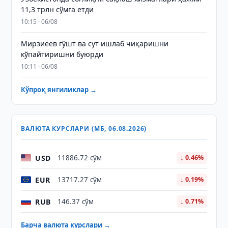
11,3 трлн сўмга етди
10:15 · 06/08
Мирзиёев гўшт ва сут ишлаб чиқаришни
кўпайтиришни буюрди
10:11 · 06/08
Кўпроқ янгиликлар →
ВАЛЮТА КУРСЛАРИ (МБ, 06.08.2026)
USD
11886.72 сўм
↓ 0.46%
EUR
13717.27 сўм
↓ 0.19%
RUB
146.37 сўм
↓ 0.71%
Барча валюта курслари →