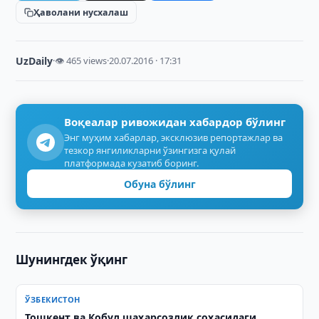
Ҳаволани нусхалаш
UzDaily
·
👁 465 views
·
20.07.2016 · 17:31
Воқеалар ривожидан хабардор бўлинг
Энг муҳим хабарлар, эксклюзив репортажлар ва
тезкор янгиликларни ўзингизга қулай
платформада кузатиб боринг.
Обуна бўлинг
Шунингдек ўқинг
ЎЗБЕКИСТОН
Тошкент ва Кобул шаҳарсозлик соҳасидаги