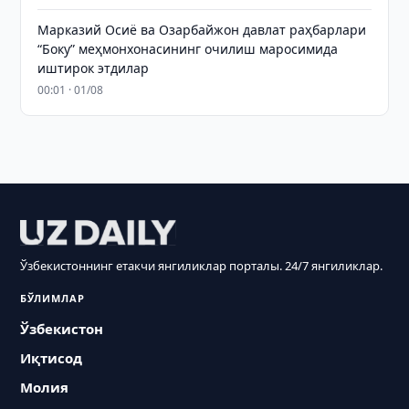
Марказий Осиё ва Озарбайжон давлат раҳбарлари
“Боку” меҳмонхонасининг очилиш маросимида
иштирок этдилар
00:01 · 01/08
Ўзбекистоннинг етакчи янгиликлар порталы. 24/7 янгиликлар.
БЎЛИМЛАР
Ўзбекистон
Иқтисод
Молия