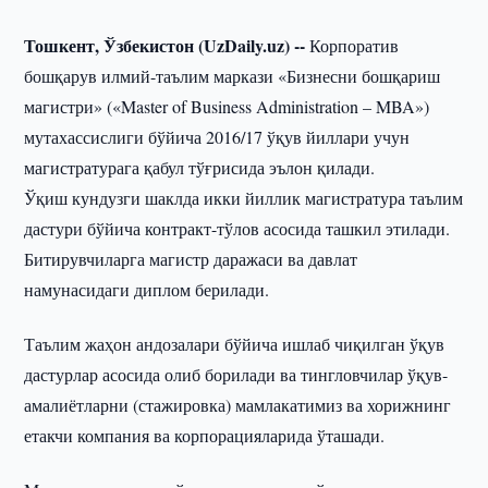
Тошкент, Ўзбекистон (UzDaily.uz) --
Корпоратив
бошқарув илмий-таълим маркази «Бизнесни бошқариш
магистри» («Master of Business Administration – MBA»)
мутахассислиги бўйича 2016/17 ўқув йиллари учун
магистратурага қабул тўғрисида эълон қилади.
Ўқиш кундузги шаклда икки йиллик магистратура таълим
дастури бўйича контракт-тўлов асосида ташкил этилади.
Битирувчиларга магистр даражаси ва давлат
намунасидаги диплом берилади.
Таълим жаҳон андозалари бўйича ишлаб чиқилган ўқув
дастурлар асосида олиб борилади ва тингловчилар ўқув-
амалиётларни (стажировка) мамлакатимиз ва хорижнинг
етакчи компания ва корпорацияларида ўташади.