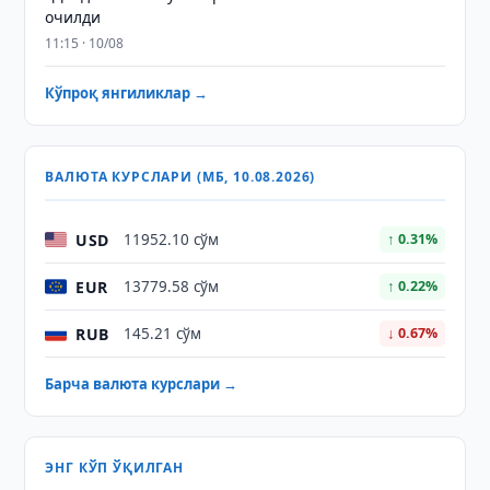
очилди
11:15 · 10/08
Кўпроқ янгиликлар →
ВАЛЮТА КУРСЛАРИ (МБ, 10.08.2026)
USD
11952.10 сўм
↑ 0.31%
EUR
13779.58 сўм
↑ 0.22%
RUB
145.21 сўм
↓ 0.67%
Барча валюта курслари →
ЭНГ КЎП ЎҚИЛГАН