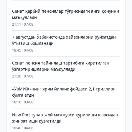
Сенат ҳарбий пенсиялар тўғрисидаги янги қонунни
маъқуллади
21:11 · 07/08
7 августдан Ўзбекистонда ҳайвонларни рўйхатдан
ўтказиш бошланади
18:45 · 04/08
Сенат пенсия тайинлаш тартибига киритилган
ўзгартиришларни маъқуллади
21:30 · 07/08
«ЎзМИЖ»нинг ярим йиллик фойдаси 2,1 триллион
сўмга етди
18:10 · 03/08
New Port турар-жой мажмуаси қурилиши юзасидан
жиноят иши қўзғатилди
18:40 · 04/08