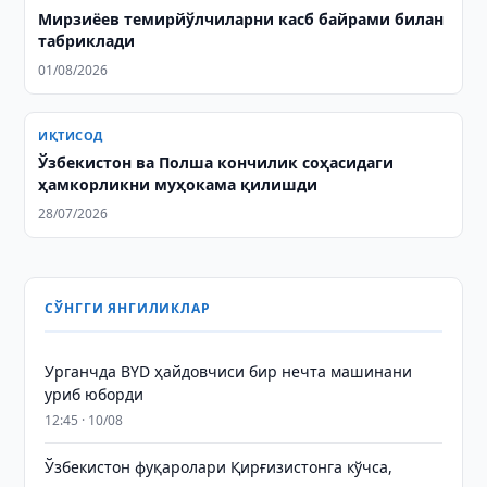
Мирзиёев темирйўлчиларни касб байрами билан
табриклади
01/08/2026
ИҚТИСОД
Ўзбекистон ва Полша кончилик соҳасидаги
ҳамкорликни муҳокама қилишди
28/07/2026
СЎНГГИ ЯНГИЛИКЛАР
Урганчда BYD ҳайдовчиси бир нечта машинани
уриб юборди
12:45 · 10/08
Ўзбекистон фуқаролари Қирғизистонга кўчса,