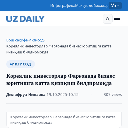
Инфографика
Махсус лойиҳалар
Ўз
Бош саҳифа
Иқтисод
›
›
Кореялик инвесторлар Фарғонада бизнес юритишга катта
қизиқиш билдирмоқда
ИҚТИСОД
Кореялик инвесторлар Фарғонада бизнес
юритишга катта қизиқиш билдирмоқда
Дилафруз Ниязова
·
19.10.2025
·
10:15
·
307 views
Кореялик инвесторлар Фарғонада бизнес юритишга катта
қизиқиш билдирмоқда