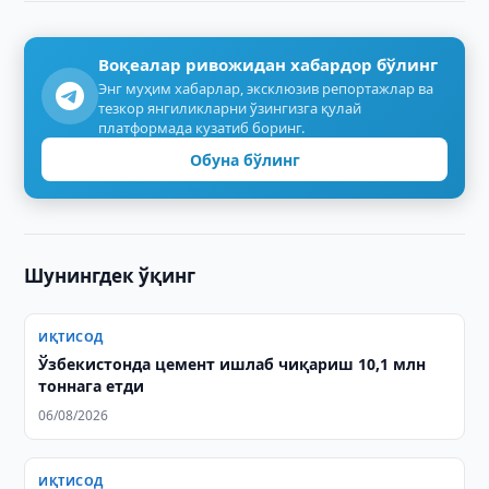
Воқеалар ривожидан хабардор бўлинг
Энг муҳим хабарлар, эксклюзив репортажлар ва
тезкор янгиликларни ўзингизга қулай
платформада кузатиб боринг.
Обуна бўлинг
Шунингдек ўқинг
ИҚТИСОД
Ўзбекистонда цемент ишлаб чиқариш 10,1 млн
тоннага етди
06/08/2026
ИҚТИСОД