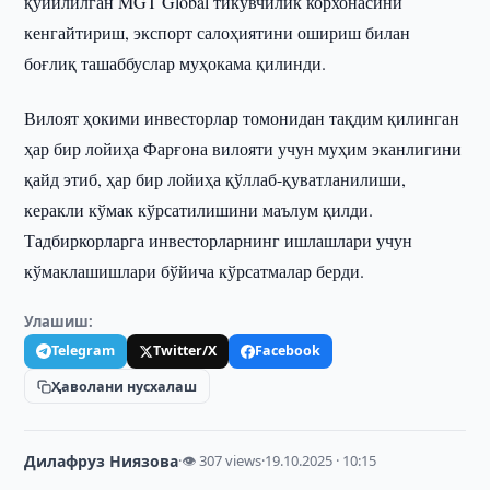
қўйилилган MGT Global тикувчилик корхонасини
кенгайтириш, экспорт салоҳиятини ошириш билан
боғлиқ ташаббуслар муҳокама қилинди.
Вилоят ҳокими инвесторлар томонидан тақдим қилинган
ҳар бир лойиҳа Фарғона вилояти учун муҳим эканлигини
қайд этиб, ҳар бир лойиҳа қўллаб-қуватланилиши,
керакли кўмак кўрсатилишини маълум қилди.
Тадбиркорларга инвесторларнинг ишлашлари учун
кўмаклашишлари бўйича кўрсатмалар берди.
Улашиш:
Telegram
Twitter/X
Facebook
Ҳаволани нусхалаш
Дилафруз Ниязова
·
👁 307 views
·
19.10.2025 · 10:15