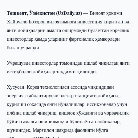
Тошкент, Ўзбекистон (UzDaily.uz) —
Вилоят ҳокими
Хайрулло Бозоров вилоятимизга инвестиция киритган ва
янги лойиҳаларни амалга оширмоқчи бўлаётган кореялик
инвесторлар ҳамда уларнинг фарғоналик ҳамкорлари
билан учрашди.
Учрашувда инвесторлар томонидан ишлаб чиқилган янги
истиқболли лойиҳалар тақдимот қилинди.
Хусусан, Корея технологияси асосида чиқиндидан
энергияга айлантирувчи электр станцияси лойиҳаси,
қурилиш соҳасида янги йўналишлар, иссиқхоналар учун
плёнка ишлаб чиқариш, қишлоқ хўжалиги ва чорвачилик
бўйича амалга оширилмоқчи бўлинаётган лойиҳалар,
шунингдек, Марғилон шаҳрида фаолияти йўлга