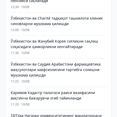
пенсияси сақланади
12:30 · 10/08
Ўзбекистон ва Charité тадқиқот ташкилоти клиник
синовларни муҳокама қилишди
12:00 · 10/08
Ўзбекистон ва Жанубий Корея соғлиқни сақлаш
соҳасидаги ҳамкорликни кенгайтиради
11:30 · 10/08
Ўзбекистон ва Саудия Арабистони фармацевтика
маҳсулотлари хавфсизлигини тартибга солишни
муҳокама қилишди
11:25 · 10/08
Каримов Кадастр палатаси раиси вазифасини
вақтинча бажарувчи этиб тайинланди
11:20 · 10/08
ТДТУда Нагаока университетининг ваколатхонаси