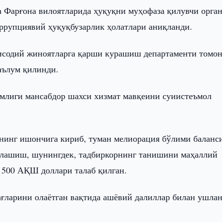
а Фарғона вилоятларида ҳуқуқни муҳофаза қилувчи орга
ррупциявий ҳуқуқбузарлик ҳолатлари аниқланди.
тисодий жиноятларга қарши курашиш департаменти томо
аълум қилинди.
млиги мансабдор шахси хизмат мавқеини суиистеъмол
рнинг ишончига кириб, туман мелиорация бўлими баланс
клашиш, шунингдек, тадбиркорнинг танишини маҳаллий
500 АҚШ доллари талаб қилган.
ағларини олаётган вақтида ашёвий далиллар билан ушлан