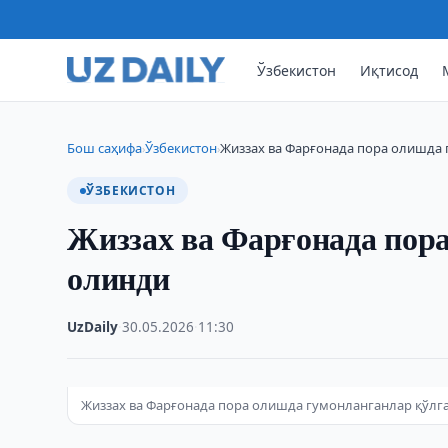
Ўзбекистон
Иқтисод
Бош саҳифа
Ўзбекистон
Жиззах ва Фарғонада пора олишда 
›
›
ЎЗБЕКИСТОН
Жиззах ва Фарғонада пор
олинди
UzDaily
·
30.05.2026
·
11:30
Жиззах ва Фарғонада пора олишда гумонланганлар қўлг