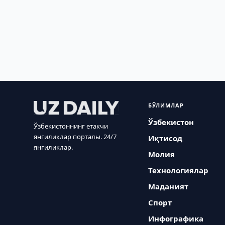
БЎЛИМЛАР
Ўзбекистон
Ўзбекистоннинг етакчи
янгиликлар порталы. 24/7
Иқтисод
янгиликлар.
Молия
Технологиялар
Маданият
Спорт
Инфографика