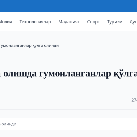
Молия
Технологиялар
Маданият
Спорт
Туризм
Ду
гумонланганлар қўлга олинди
а олишда гумонланганлар қўлг
·
27
а олинди