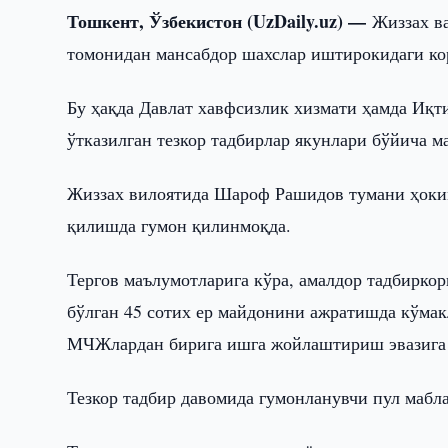
Тошкент, Ўзбекистон (UzDaily.uz) —
Жиззах в
томонидан мансабдор шахслар иштирокидаги ко
Бу ҳақда Давлат хавфсизлик хизмати ҳамда Иқ
ўтказилган тезкор тадбирлар якунлари бўйича м
Жиззах вилоятида Шароф Рашидов тумани ҳоки
қилишда гумон қилинмоқда.
Тергов маълумотларига кўра, амалдор тадбирко
бўлган 45 сотих ер майдонини ажратишда кўма
МЧЖлардан бирига ишга жойлаштириш эвазига 
Тезкор тадбир давомида гумонланувчи пул мабл