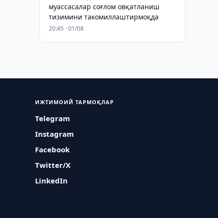
муассасалар соғлом овқатланиш
тизимини такомиллаштирмоқда
20:45 · 01/08
ИЖТИМОИЙ ТАРМОҚЛАР
Telegram
Instagram
Facebook
Twitter/X
LinkedIn