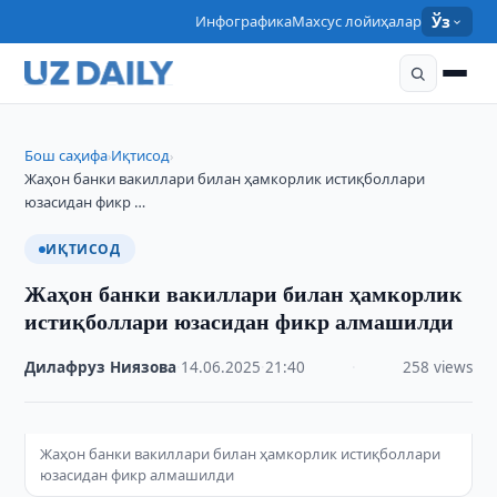
Инфографика
Махсус лойиҳалар
Ўз
Бош саҳифа
Иқтисод
›
›
Жаҳон банки вакиллари билан ҳамкорлик истиқболлари
юзасидан фикр …
ИҚТИСОД
Жаҳон банки вакиллари билан ҳамкорлик
истиқболлари юзасидан фикр алмашилди
Дилафруз Ниязова
·
14.06.2025
·
21:40
·
258 views
Жаҳон банки вакиллари билан ҳамкорлик истиқболлари
юзасидан фикр алмашилди