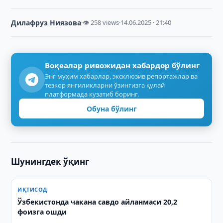
Дилафруз Ниязова
·
👁 258 views
·
14.06.2025 · 21:40
Воқеалар ривожидан хабардор бўлинг
Энг муҳим хабарлар, эксклюзив репортажлар ва
тезкор янгиликларни ўзингизга қулай
платформада кузатиб боринг.
Обуна бўлинг
Шунингдек ўқинг
ИҚТИСОД
Ўзбекистонда чакана савдо айланмаси 20,2
фоизга ошди