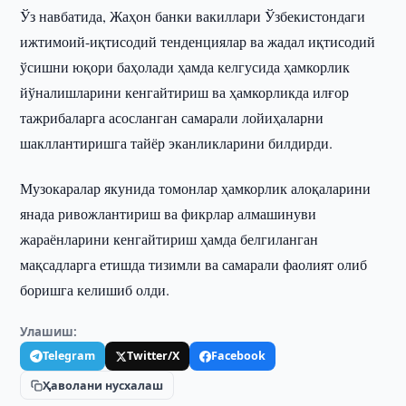
Ўз навбатида, Жаҳон банки вакиллари Ўзбекистондаги
ижтимоий-иқтисодий тенденциялар ва жадал иқтисодий
ўсишни юқори баҳолади ҳамда келгусида ҳамкорлик
йўналишларини кенгайтириш ва ҳамкорликда илғор
тажрибаларга асосланган самарали лойиҳаларни
шакллантиришга тайёр эканликларини билдирди.
Музокаралар якунида томонлар ҳамкорлик алоқаларини
янада ривожлантириш ва фикрлар алмашинуви
жараёнларини кенгайтириш ҳамда белгиланган
мақсадларга етишда тизимли ва самарали фаолият олиб
боришга келишиб олди.
Улашиш:
Telegram
Twitter/X
Facebook
Ҳаволани нусхалаш