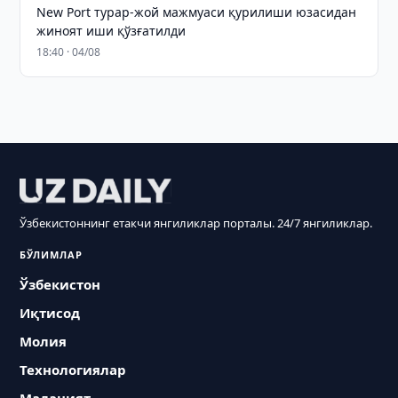
New Port турар-жой мажмуаси қурилиши юзасидан
жиноят иши қўзғатилди
18:40 · 04/08
Ўзбекистоннинг етакчи янгиликлар порталы. 24/7 янгиликлар.
БЎЛИМЛАР
Ўзбекистон
Иқтисод
Молия
Технологиялар