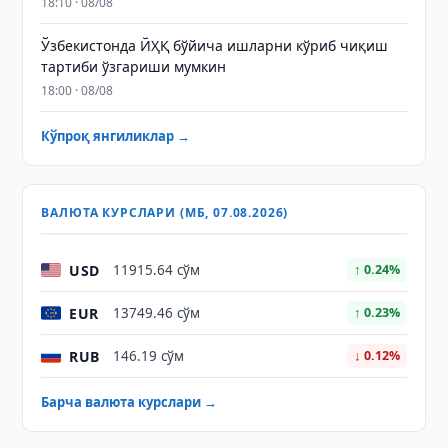
18:10 · 08/08
Ўзбекистонда ЙҲҚ бўйича ишларни кўриб чиқиш
тартиби ўзгариши мумкин
18:00 · 08/08
Кўпроқ янгиликлар →
ВАЛЮТА КУРСЛАРИ (МБ, 07.08.2026)
USD
11915.64 сўм
↑ 0.24%
EUR
13749.46 сўм
↑ 0.23%
RUB
146.19 сўм
↓ 0.12%
Барча валюта курслари →