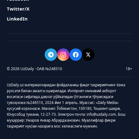
Twitter/X
LinkedIn
© 2026 UzDaily · ОАВ №248510
18+
UzDaily.uz материалларидан фойдаланиш фақат таҳририятнинг ёзма
рухсати билан амалга оширилади. Интернет-оммавий ахборот
воситаси сифатида давлат рўйхатидан ўтганлиги тўғрисидаги
гувоҳнома №248510, 2024 йил 1 апрель. Муассис: «Daily Media»
хусусий корхонаси. Манзил: Ўзбекистон, 100180, Тошкент шаҳри,
Юнусобод тумани, 12-27-73. Электрон почта: info@uzdaily.com. Бош
муҳаррир: Умаров Анвар Абрарджанович. Муаллифлар фикри
таҳририят нуқтаи назарига мос келмаслиги мумкин.