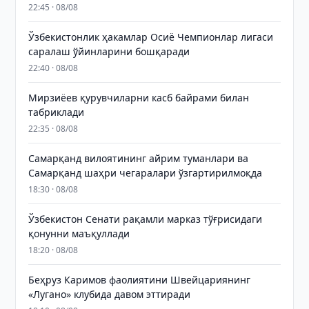
22:45 · 08/08
Ўзбекистонлик ҳакамлар Осиё Чемпионлар лигаси
саралаш ўйинларини бошқаради
22:40 · 08/08
Мирзиёев қурувчиларни касб байрами билан
табриклади
22:35 · 08/08
Самарқанд вилоятининг айрим туманлари ва
Самарқанд шаҳри чегаралари ўзгартирилмоқда
18:30 · 08/08
Ўзбекистон Сенати рақамли марказ тўғрисидаги
қонунни маъқуллади
18:20 · 08/08
Беҳруз Каримов фаолиятини Швейцариянинг
«Лугано» клубида давом эттиради