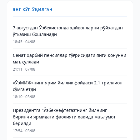
ЭНГ КЎП ЎҚИЛГАН
7 августдан Ўзбекистонда ҳайвонларни рўйхатдан
ўтказиш бошланади
18:45 · 04/08
Сенат ҳарбий пенсиялар тўғрисидаги янги қонунни
маъқуллади
21:11 · 07/08
«ЎзМИЖ»нинг ярим йиллик фойдаси 2,1 триллион
сўмга етди
18:10 · 03/08
Президентга “Ўзбекнефтегаз”нинг йилнинг
биринчи ярмидаги фаолияти ҳақида маълумот
берилди
17:54 · 03/08