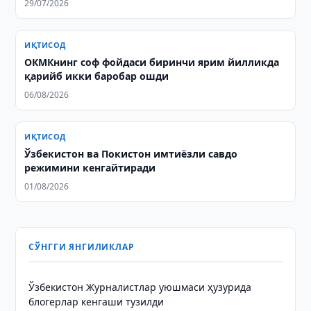
29/07/2026
ИҚТИСОД
OКМКнинг соф фойдаси биринчи ярим йилликда
қарийб икки баробар ошди
06/08/2026
ИҚТИСОД
Ўзбекистон ва Покистон имтиёзли савдо
режимини кенгайтиради
01/08/2026
СЎНГГИ ЯНГИЛИКЛАР
Ўзбекистон Журналистлар уюшмаси ҳузурида
блогерлар кенгаши тузилди