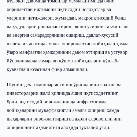
Мулоқот давомида томонлар мамлакатимизда олиб
борилаётган ижтимоий-иқтисодий ислоҳотлар ва
уларнинг натижалари, жумладан, макроиқтисодий ўсиш
ва ҳудудларни ривожлантириш, яшил ўсишни таъминлаш
ва энергия самарадорликни ошириш, давлат-хусусий
шериклик асосида амалга оширилаётган лойиҳалар ҳамда
ўзаро манфаатли ҳамкорликни давом эттириш ва устувор
йўналишларда самарали қўшма лойиҳаларни қўллаб-
қувватлаш юзасидан фикр алмашилди.
Шунингдек, томонлар янги иш ўринларини яратиш ва
инвесторларни жалб қилишда яшил иқтисодиётнинг
ўрни, иқтисодий ривожланишда инфратузилма
лойиҳаларини муваффақиятли амалга ошириш ҳамда
шаҳарларни ривожлантириш ва аҳоли фаровонлигини
оширишнинг аҳамиятига алоҳида тўхталиб ўтди.