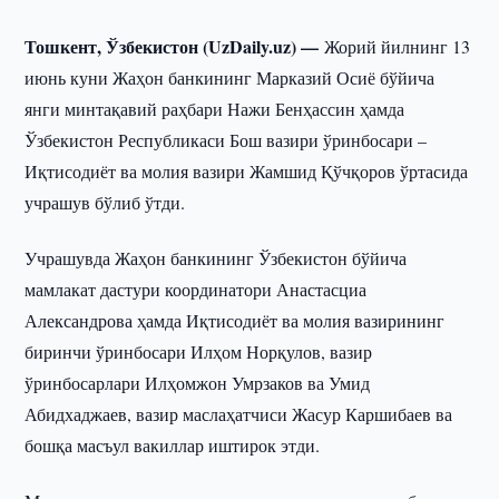
Тошкент, Ўзбекистон (UzDaily.uz) —
Жорий йилнинг 13
июнь куни Жаҳон банкининг Марказий Осиё бўйича
янги минтақавий раҳбари Нажи Бенҳассин ҳамда
Ўзбекистон Республикаси Бош вазири ўринбосари –
Иқтисодиёт ва молия вазири Жамшид Қўчқоров ўртасида
учрашув бўлиб ўтди.
Учрашувда Жаҳон банкининг Ўзбекистон бўйича
мамлакат дастури координатори Анастасциа
Александрова ҳамда Иқтисодиёт ва молия вазирининг
биринчи ўринбосари Илҳом Норқулов, вазир
ўринбосарлари Илҳомжон Умрзаков ва Умид
Абидхаджаев, вазир маслаҳатчиси Жасур Каршибаев ва
бошқа масъул вакиллар иштирок этди.