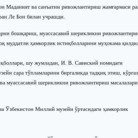
он Маданият ва санъатни ривожлантириш жамғармаси ра
ран Ле Бон билан учрашди.
ларни бошқариш, муассасавий шерикликни ривожлантири
оқ муддатли ҳамкорлик истиқболларини муҳокама қилди
иқболлари, шу жумладан, И. В. Савиский номидаги
узейи сара тўпламларини биргаликда тадқиқ этиш, кўрга
 ва муассасавий шерикликни ривожлантириш масалалари
ча Ўзбекистон Миллий музейи ўртасидаги ҳамкорлик