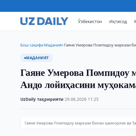
Ўзбекистон
Иқтисод
Бош саҳифа
Маданият
Гаяне Умерова Помпидоу маркази би
›
›
МАДАНИЯТ
Гаяне Умерова Помпидоу м
Андо лойиҳасини муҳокам
UzDaily таҳририяти
·
29.06.2026
·
11:25
Гаяне Умерова Помпидоу маркази билан ҳамкорлик ва Т