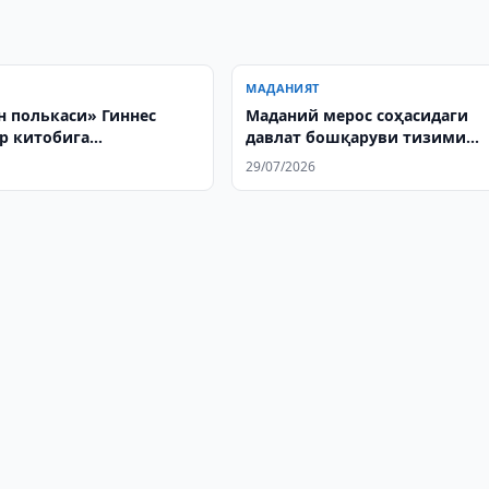
МАДАНИЯТ
 полькаси» Гиннес
Маданий мерос соҳасидаги
р китобига
давлат бошқаруви тизими
ши учун 730 млн сўм
такомиллаштирилади
29/07/2026
ди