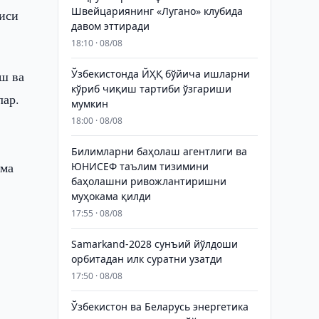
Швейцариянинг «Лугано» клубида
иси
давом эттиради
18:10 · 08/08
Ўзбекистонда ЙҲҚ бўйича ишларни
ш ва
кўриб чиқиш тартиби ўзгариши
лар.
мумкин
18:00 · 08/08
Билимларни баҳолаш агентлиги ва
зма
ЮНИСЕФ таълим тизимини
баҳолашни ривожлантиришни
муҳокама қилди
17:55 · 08/08
Samarkand-2028 сунъий йўлдоши
орбитадан илк суратни узатди
17:50 · 08/08
Ўзбекистон ва Беларусь энергетика