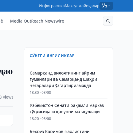
Инфографика
Махсус лойиҳалар
Ўз
нё
Media OutReach Newswire
СЎНГГИ ЯНГИЛИКЛАР
дао
Самарқанд вилоятининг айрим
туманлари ва Самарқанд шаҳри
чегаралари ўзгартирилмоқда
18:30 · 08/08
8 views
Ўзбекистон Сенати рақамли марказ
тўғрисидаги қонунни маъқуллади
18:20 · 08/08
Беҳруз Каримов фаолиятини