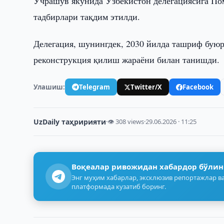
Учрашув якунида Ўзбекистон делегациясига По
тадбирлари тақдим этилди.
Делегация, шунингдек, 2030 йилда ташриф буюр
реконструкция қилиш жараёни билан танишди.
Улашиш:
Telegram
Twitter/X
Facebook
UzDaily таҳририяти
·
👁 308 views
·
29.06.2026 · 11:25
Воқеалар ривожидан хабардор бўлин
Энг муҳим хабарлар, эксклюзив репортажлар ва
платформада кузатиб боринг.