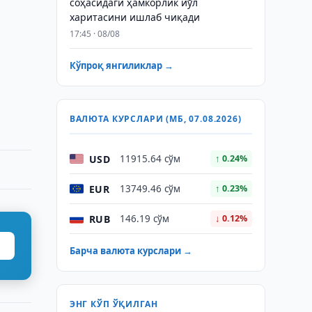
соҳасидаги ҳамкорлик йўл
харитасини ишлаб чиқади
17:45 · 08/08
Кўпроқ янгиликлар →
ВАЛЮТА КУРСЛАРИ (МБ, 07.08.2026)
USD
11915.64 сўм
↑ 0.24%
EUR
13749.46 сўм
↑ 0.23%
RUB
146.19 сўм
↓ 0.12%
Барча валюта курслари →
ЭНГ КЎП ЎҚИЛГАН