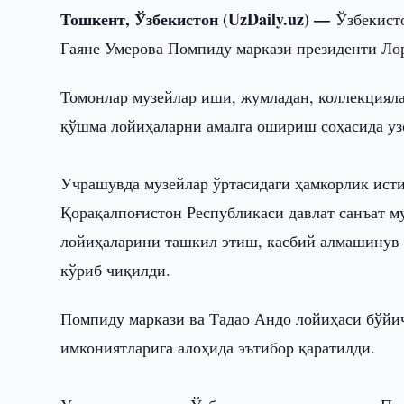
Тошкент, Ўзбекистон (UzDaily.uz) —
Ўзбекист
Гаяне Умерова Помпиду маркази президенти Ло
Томонлар музейлар иши, жумладан, коллекция
қўшма лойиҳаларни амалга ошириш соҳасида уз
Учрашувда музейлар ўртасидаги ҳамкорлик ист
Қорақалпоғистон Республикаси давлат санъат м
лойиҳаларини ташкил этиш, касбий алмашинув
кўриб чиқилди.
Помпиду маркази ва Тадао Андо лойиҳаси бўйи
имкониятларига алоҳида эътибор қаратилди.