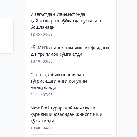
7 августдан Ўзбекистонда
ҳайвонларни рўйхатдан ўтказиш
бошланади
18:45 · 04/08
«ЎзМИЖ»нинг ярим йиллик фойдаси
2,1 триллион сўмга етди
18:10 · 03/08
Сенат ҳарбий пенсиялар
тўғрисидаги янги қонунни
маъқуллади
21:11 · 07/08
New Port турар-жой мажмуаси
қурилиши юзасидан жиноят иши
қўзғатилди
18:40 · 04/08