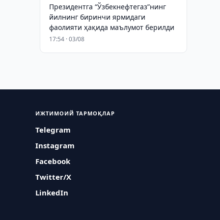
Президентга “Ўзбекнефтегаз”нинг
йилнинг биринчи ярмидаги
фаолияти ҳақида маълумот берилди
17:54 · 03/08
ИЖТИМОИЙ ТАРМОҚЛАР
Telegram
Instagram
Facebook
Twitter/X
LinkedIn