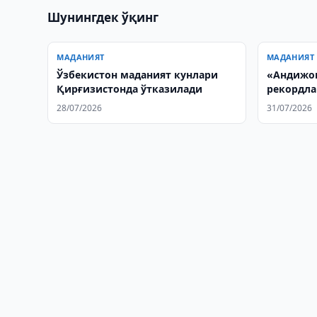
Шунингдек ўқинг
МАДАНИЯТ
МАДАНИЯТ
Ўзбекистон маданият кунлари
«Андижон
Қирғизистонда ўтказилади
рекордла
киритили
28/07/2026
31/07/2026
ажратил