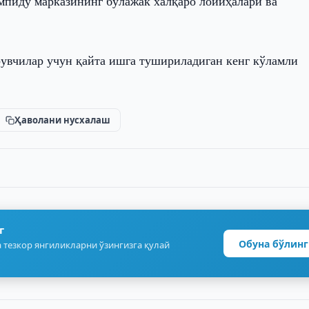
мпиду марказининг бўлажак халқаро лойиҳалари ва
увчилар учун қайта ишга тушириладиган кенг кўламли
Ҳаволани нусхалаш
г
Обуна бўлинг
 тезкор янгиликларни ўзингизга қулай