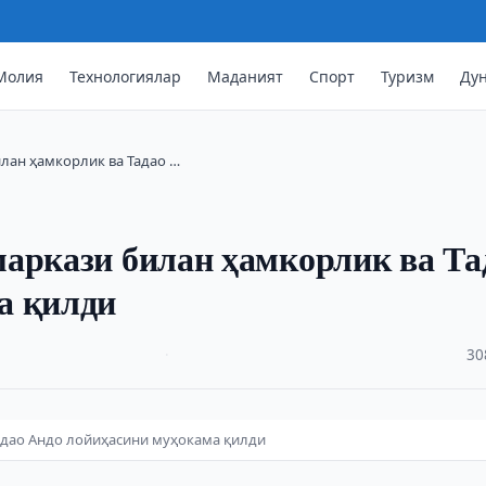
Молия
Технологиялар
Маданият
Спорт
Туризм
Ду
лан ҳамкорлик ва Тадао …
аркази билан ҳамкорлик ва Та
а қилди
·
30
адао Андо лойиҳасини муҳокама қилди