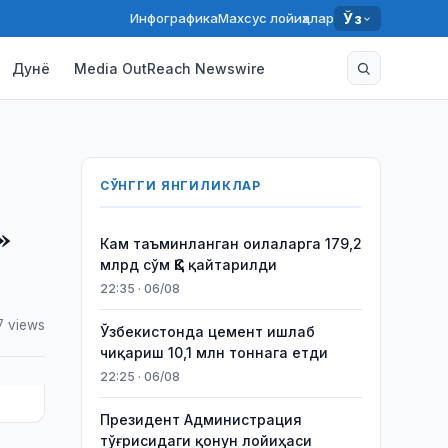
Инфографика
Махсус лойиҳалар
Ўз
Дунё
Media OutReach Newswire
СЎНГГИ ЯНГИЛИКЛАР
»
Кам таъминланган оилаларга 179,2
млрд сўм ҚҚС қайтарилди
22:35 · 06/08
7 views
Ўзбекистонда цемент ишлаб
чиқариш 10,1 млн тоннага етди
22:25 · 06/08
Президент Администрация
тўғрисидаги қонун лойиҳаси