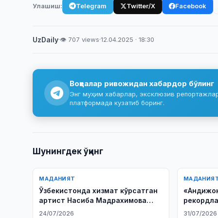
Улашиш:
Telegram
Twitter/X
Facebook
UzDaily
·
👁 707 views
·
12.04.2025 · 18:30
Воқеалар ривожидан хабардор бўлинг
Энг муҳим хабарлар, эксклюзив репортажлар 
платформада кузатиб боринг.
Шунингдек ўқинг
МАДАНИЯТ
МАДАНИЯ
Ўзбекистонда хизмат кўрсатган
«Андижон
артист Насиба Мадрахимова
рекордла
вафот этди
учун 730
24/07/2026
31/07/2026