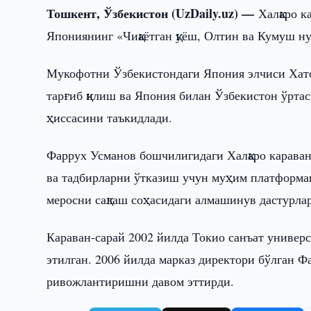
Тошкент, Ўзбекистон (UzDaily.uz) —
Халқаро 
Япониянинг «Чиқаётган қуёш, Олтин ва Кумуш н
Мукофотни Ўзбекистондаги Япония элчиси Хат
тарғиб қилиш ва Япония билан Ўзбекистон ўрта
ҳиссасини таъкидлади.
Фаррух Усманов бошчилигидаги Халқаро караван
ва тадбирларни ўтказиш учун муҳим платформаг
меросни сақлаш соҳасидаги алмашинув дастурлар
Караван-сарай 2002 йилда Токио санъат универ
этилган. 2006 йилда марказ директори бўлган 
ривожлантиришни давом эттирди.