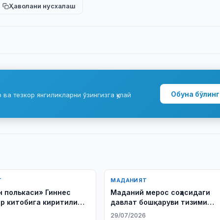
Ҳаволани нусхалаш
Обуна бўлинг
ва тезкор янгиликларни ўзингизга қулай
Т
МАДАНИЯТ
 полькаси» Гиннес
Маданий мерос соҳасидаги
р китобига киритилиши
давлат бошқаруви тизими
 млн сўм ажратилди
такомиллаштирилади
29/07/2026