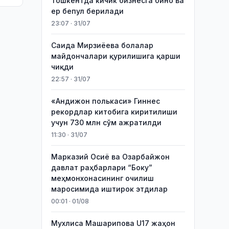
Тошкентда кичик бизнесга бино ва
ер бепул берилади
23:07 · 31/07
Саида Мирзиёева болалар
майдончалари қурилишига қарши
чиқди
22:57 · 31/07
«Андижон полькаси» Гиннес
рекордлар китобига киритилиши
учун 730 млн сўм ажратилди
11:30 · 31/07
Марказий Осиё ва Озарбайжон
давлат раҳбарлари “Боку”
меҳмонхонасининг очилиш
маросимида иштирок этдилар
00:01 · 01/08
Мухлиса Машарипова U17 жаҳон