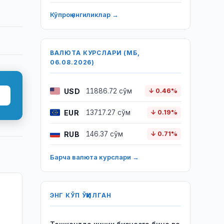
Кўпроқ янгиликлар →
ВАЛЮТА КУРСЛАРИ (МБ,
06.08.2026)
USD
11886.72 сўм
↓ 0.46%
EUR
13717.27 сўм
↓ 0.19%
RUB
146.37 сўм
↓ 0.71%
Барча валюта курслари →
ЭНГ КЎП ЎҚИЛГАН