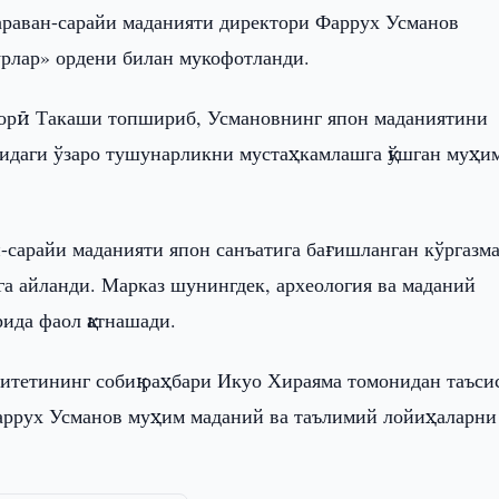
караван-сарайи маданияти директори Фаррух Усманов
урлар» ордени билан мукофотланди.
орӣ Такаши топшириб, Усмановнинг япон маданиятини
сидаги ўзаро тушунарликни мустаҳкамлашга қўшган муҳи
-сарайи маданияти япон санъатига бағишланган кўргазм
а айланди. Марказ шунингдек, археология ва маданий
ида фаол қатнашади.
ситетининг собиқ раҳбари Икуо Хираяма томонидан таъси
Фаррух Усманов муҳим маданий ва таълимий лойиҳаларни