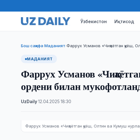
Ўзбекистон
Иқтисод
Бош саҳифа
Маданият
Фаррух Усманов «Чиқаётган қуёш, О
›
›
МАДАНИЯТ
Фаррух Усманов «Чиқаётга
ордени билан мукофотлан
UzDaily
·
12.04.2025
·
18:30
Фаррух Усманов «Чиқаётган қуёш, Олтин ва Кумуш нурл