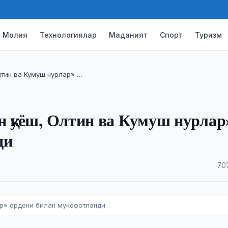
Молия
Технологиялар
Маданият
Спорт
Туризм
лтин ва Кумуш нурлар» …
н қуёш, Олтин ва Кумуш нурлар
ди
·
70
ар» ордени билан мукофотланди