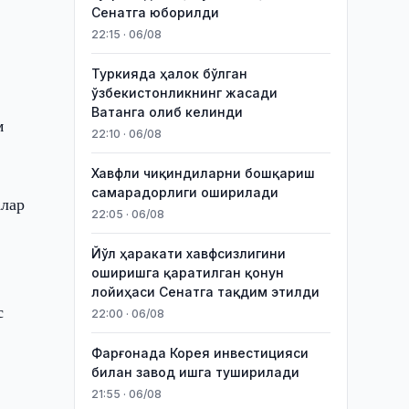
Сенатга юборилди
22:15 · 06/08
Туркияда ҳалок бўлган
ўзбекистонликнинг жасади
Ватанга олиб келинди
м
22:10 · 06/08
Хавфли чиқиндиларни бошқариш
самарадорлиги оширилади
алар
22:05 · 06/08
Йўл ҳаракати хавфсизлигини
оширишга қаратилган қонун
лойиҳаси Сенатга тақдим этилди
с
22:00 · 06/08
Фарғонада Корея инвестицияси
билан завод ишга туширилади
21:55 · 06/08