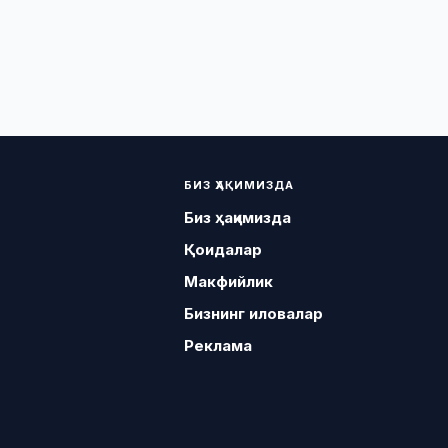
БИЗ ҲАҚИМИЗДА
Биз ҳақимизда
Қоидалар
Макфийлик
Бизнинг иловалар
Реклама