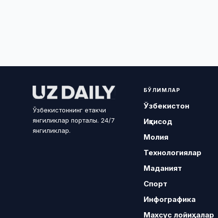
БЎЛИМЛАР
Ўзбекистон
Ўзбекистоннинг етакчи
янгиликлар порталы. 24/7
Иқтисод
янгиликлар.
Молия
Технологиялар
Маданият
Спорт
Инфографика
Махсус лойиҳалар