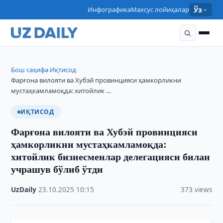
Инфографика
Махсус лойиҳалар
Ўз
Бош саҳифа
Иқтисод
›
›
Фарғона вилояти ва Хубэй провинцияси ҳамкорликни
мустаҳкамламоқда: хитойлик …
ИҚТИСОД
Фарғона вилояти ва Хубэй провинцияси
ҳамкорликни мустаҳкамламоқда:
хитойлик бизнесменлар делегацияси билан
учрашув бўлиб ўтди
UzDaily
·
23.10.2025
·
10:15
·
373 views