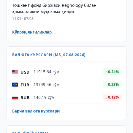
Тошкент фонд биржаси Regnology билан
ҳамкорликни муҳокама қилди
11:05 · 07/08
Кўпроқ янгиликлар →
ВАЛЮТА КУРСЛАРИ (МБ, 07.08.2026)
USD
11915.64 сўм
↑ 0.24%
EUR
13749.46 сўм
↑ 0.23%
RUB
146.19 сўм
↓ 0.12%
Барча валюта курслари →