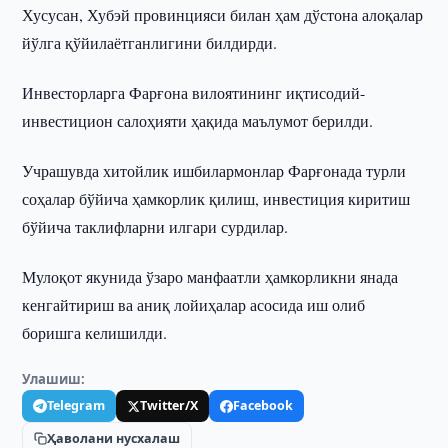
Хусусан, Хубэй провинцияси билан ҳам дўстона алоқалар
йўлга қўйилаётганлигини билдирди.
Инвесторларга Фарғона вилоятининг иқтисодий-
инвестицион салоҳияти ҳақида маълумот берилди.
Учрашувда хитойлик ишбилармонлар Фарғонада турли
соҳалар бўйича ҳамкорлик қилиш, инвестиция киритиш
бўйича таклифларни илгари сурдилар.
Мулоқот якунида ўзаро манфаатли ҳамкорликни янада
кенгайтириш ва аниқ лойиҳалар асосида иш олиб
боришга келишилди.
Улашиш:
Telegram
Twitter/X
Facebook
Ҳаволани нусхалаш