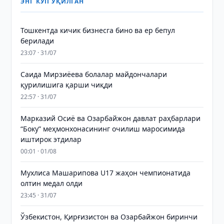
ЭНГ КЎП ЎҚИЛГАН
Тошкентда кичик бизнесга бино ва ер бепул
берилади
23:07 · 31/07
Саида Мирзиёева болалар майдончалари
қурилишига қарши чиқди
22:57 · 31/07
Марказий Осиё ва Озарбайжон давлат раҳбарлари
“Боку” меҳмонхонасининг очилиш маросимида
иштирок этдилар
00:01 · 01/08
Мухлиса Машарипова U17 жаҳон чемпионатида
олтин медал олди
23:45 · 31/07
Ўзбекистон, Қирғизистон ва Озарбайжон биринчи