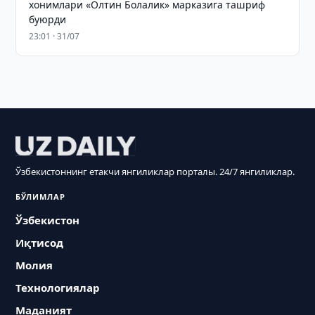
хонимлари «Олтин Болалик» марказига ташриф
буюрди
23:01 · 31/07
Ўзбекистоннинг етакчи янгиликлар порталы. 24/7 янгиликлар.
БЎЛИМЛАР
Ўзбекистон
Иқтисод
Молия
Технологиялар
Маданият