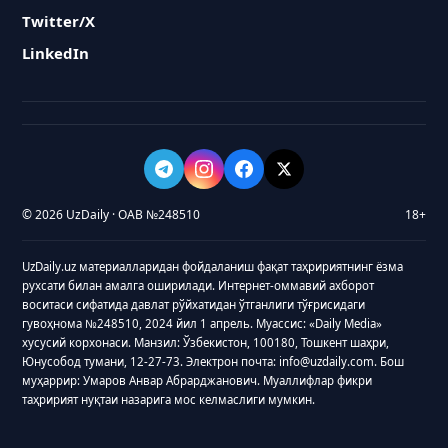
Twitter/X
LinkedIn
© 2026 UzDaily · ОАВ №248510
18+
UzDaily.uz материалларидан фойдаланиш фақат таҳририятнинг ёзма
рухсати билан амалга оширилади. Интернет-оммавий ахборот
воситаси сифатида давлат рўйхатидан ўтганлиги тўғрисидаги
гувоҳнома №248510, 2024 йил 1 апрель. Муассис: «Daily Media»
хусусий корхонаси. Манзил: Ўзбекистон, 100180, Тошкент шаҳри,
Юнусобод тумани, 12-27-73. Электрон почта: info@uzdaily.com. Бош
муҳаррир: Умаров Анвар Абрарджанович. Муаллифлар фикри
таҳририят нуқтаи назарига мос келмаслиги мумкин.