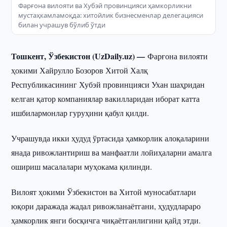
Фарғона вилояти ва Хубэй провинцияси ҳамкорликни
мустаҳкамламоқда: хитойлик бизнесменлар делегацияси
билан учрашув бўлиб ўтди
Тошкент, Ўзбекистон (UzDaily.uz) —
Фарғона вилояти
ҳокими Хайрулло Бозоров Хитой Халқ
Республикасининг Хубэй провинцияси Ухан шаҳридан
келган қатор компаниялар вакилларидан иборат катта
ишбилармонлар гуруҳини қабул қилди.
Учрашувда икки ҳудуд ўртасида ҳамкорлик алоқаларини
янада ривожлантириш ва манфаатли лойиҳаларни амалга
ошириш масалалари муҳокама қилинди.
Вилоят ҳокими Ўзбекистон ва Хитой муносабатлари
юқори даражада жадал ривожланаётгани, ҳудудлараро
ҳамкорлик янги босқичга чиқаётганлигини қайд этди.