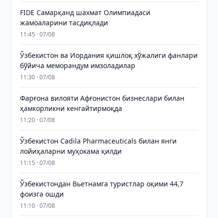
FIDE Самарқанд шахмат Олимпиадаси
жамоаларини тасдиқлади
11:45 · 07/08
Ўзбекистон ва Иордания қишлоқ хўжалиги фанлари
бўйича меморандум имзоладилар
11:30 · 07/08
Фарғона вилояти Афғонистон бизнеслари билан
ҳамкорликни кенгайтирмоқда
11:20 · 07/08
Ўзбекистон Cadila Pharmaceuticals билан янги
лойиҳаларни муҳокама қилди
11:15 · 07/08
Ўзбекистондан Вьетнамга туристлар оқими 44,7
фоизга ошди
11:10 · 07/08