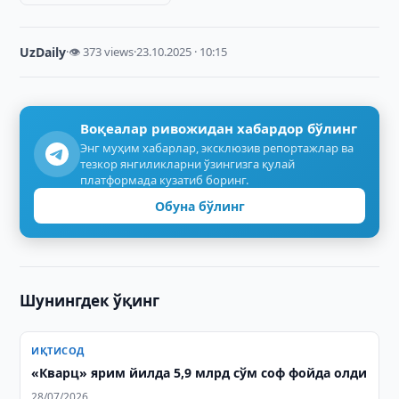
UzDaily
·
👁 373 views
·
23.10.2025 · 10:15
Воқеалар ривожидан хабардор бўлинг
Энг муҳим хабарлар, эксклюзив репортажлар ва
тезкор янгиликларни ўзингизга қулай
платформада кузатиб боринг.
Обуна бўлинг
Шунингдек ўқинг
ИҚТИСОД
«Кварц» ярим йилда 5,9 млрд сўм соф фойда олди
28/07/2026