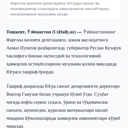
Фарғона вилояти делегацияси Юграда саноат ва
инновациялар соҳасидаги ҳамкорликни кенгайтириш
масалаларини муҳокама қилди
Тошкент, Ўзбекистон (UzDaily.uz) —
Ўзбекистоннинг
Фарғона вилояти делегацияси, ҳоким маслаҳатчиси
Акмал Пулатов раҳбарлигида, губернатор Руслан Кухарук
таклифига биноан иқтисодий ва технологиявий
ҳамкорлик истиқболларини муҳокама қилиш мақсадида
Юграга ташриф буюрди.
Ташриф доирасида Югра саноат департаменти директори
Виктор Гамузов билан учрашув бўлиб ўтди. Суҳбат
чоғида нефть-сервис соҳаси, ўрмон ва тўқимачилик
саноати, шунингдек, қурилиш материаллари ишлаб
чиқариш йўналишларида ҳамкорлик имкониятлари кўриб
чиқилди.