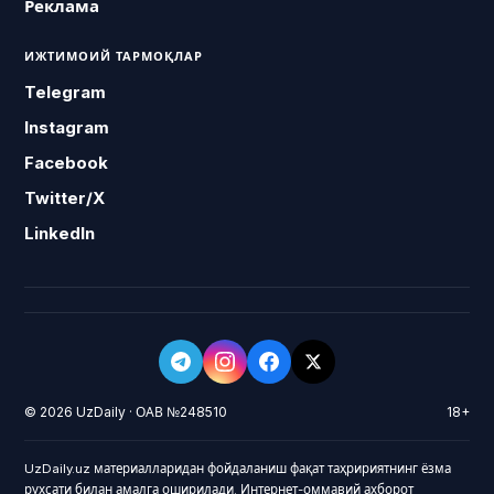
Реклама
ИЖТИМОИЙ ТАРМОҚЛАР
Telegram
Instagram
Facebook
Twitter/X
LinkedIn
© 2026 UzDaily · ОАВ №248510
18+
UzDaily.uz материалларидан фойдаланиш фақат таҳририятнинг ёзма
рухсати билан амалга оширилади. Интернет-оммавий ахборот