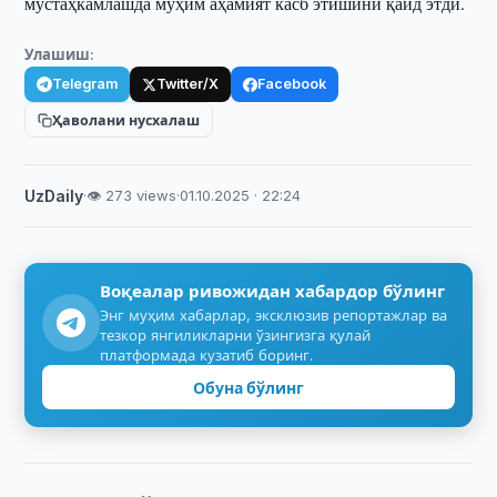
мустаҳкамлашда муҳим аҳамият касб этишини қайд этди.
Улашиш:
Telegram
Twitter/X
Facebook
Ҳаволани нусхалаш
UzDaily
·
👁 273 views
·
01.10.2025 · 22:24
Воқеалар ривожидан хабардор бўлинг
Энг муҳим хабарлар, эксклюзив репортажлар ва
тезкор янгиликларни ўзингизга қулай
платформада кузатиб боринг.
Обуна бўлинг