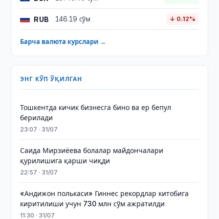
RUB
146.19 сўм
↓ 0.12%
Барча валюта курслари →
ЭНГ КЎП ЎҚИЛГАН
Тошкентда кичик бизнесга бино ва ер бепул
берилади
23:07 · 31/07
Саида Мирзиёева болалар майдончалари
қурилишига қарши чиқди
22:57 · 31/07
«Андижон полькаси» Гиннес рекордлар китобига
киритилиши учун 730 млн сўм ажратилди
11:30 · 31/07