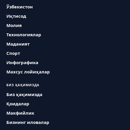
Ўзбекистон
Иқтисод
Молия
Технологиялар
Маданият
Спорт
Инфографика
Махсус лойиҳалар
БИЗ ҲАҚИМИЗДА
Биз ҳақимизда
Қоидалар
Макфийлик
Бизнинг иловалар