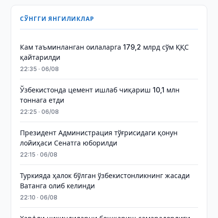
СЎНГГИ ЯНГИЛИКЛАР
Кам таъминланган оилаларга 179,2 млрд сўм ҚҚС
қайтарилди
22:35 · 06/08
Ўзбекистонда цемент ишлаб чиқариш 10,1 млн
тоннага етди
22:25 · 06/08
Президент Администрация тўғрисидаги қонун
лойиҳаси Сенатга юборилди
22:15 · 06/08
Туркияда ҳалок бўлган ўзбекистонликнинг жасади
Ватанга олиб келинди
22:10 · 06/08