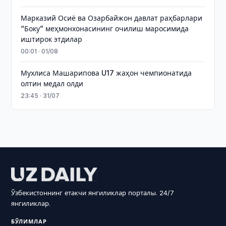
Марказий Осиё ва Озарбайжон давлат раҳбарлари
“Боку” меҳмонхонасининг очилиш маросимида
иштирок этдилар
00:01 · 01/08
Мухлиса Машарипова U17 жаҳон чемпионатида
олтин медал олди
23:45 · 31/07
Ўзбекистоннинг етакчи янгиликлар порталы. 24/7
янгиликлар.
БЎЛИМЛАР