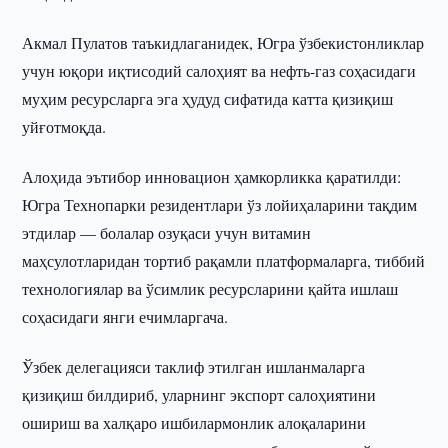
Акмал Пулатов таъкидлаганидек, Югра ўзбекистонликлар
учун юқори иқтисодий салоҳият ва нефть-газ соҳасидаги
муҳим ресурсларга эга ҳудуд сифатида катта қизиқиш
уйғотмоқда.
Алоҳида эътибор инновацион ҳамкорликка қаратилди:
Югра Технопарки резидентлари ўз лойиҳаларини тақдим
этдилар — болалар озуқаси учун витамин
маҳсулотларидан тортиб рақамли платформаларга, тиббий
технологиялар ва ўсимлик ресурсларини қайта ишлаш
соҳасидаги янги ечимларгача.
Ўзбек делегацияси таклиф этилган ишланмаларга
қизиқиш билдириб, уларнинг экспорт салоҳиятини
ошириш ва халқаро ишбилармонлик алоқаларини