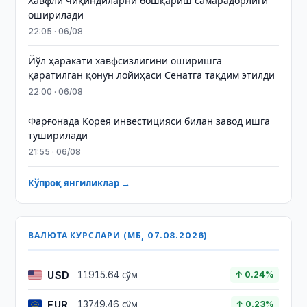
Хавфли чиқиндиларни бошқариш самарадорлиги
оширилади
22:05 · 06/08
Йўл ҳаракати хавфсизлигини оширишга
қаратилган қонун лойиҳаси Сенатга тақдим этилди
22:00 · 06/08
Фарғонада Корея инвестицияси билан завод ишга
туширилади
21:55 · 06/08
Кўпроқ янгиликлар →
ВАЛЮТА КУРСЛАРИ (МБ, 07.08.2026)
USD
11915.64 сўм
↑ 0.24%
EUR
13749.46 сўм
↑ 0.23%