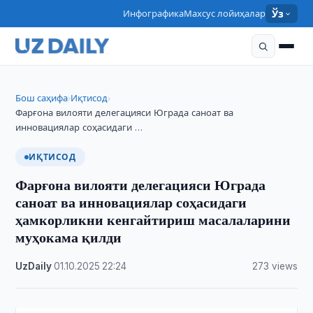
Инфографика
Махсус лойиҳалар
Ўз
Бош саҳифа
Иқтисод
›
›
Фарғона вилояти делегацияси Юграда саноат ва
инновациялар соҳасидаги …
ИҚТИСОД
Фарғона вилояти делегацияси Юграда
саноат ва инновациялар соҳасидаги
ҳамкорликни кенгайтириш масалаларини
муҳокама қилди
UzDaily
·
01.10.2025
·
22:24
·
273 views