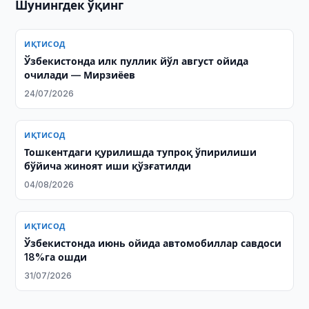
Шунингдек ўқинг
ИҚТИСОД
Ўзбекистонда илк пуллик йўл август ойида
очилади — Мирзиёев
24/07/2026
ИҚТИСОД
Тошкентдаги қурилишда тупроқ ўпирилиши
бўйича жиноят иши қўзғатилди
04/08/2026
ИҚТИСОД
Ўзбекистонда июнь ойида автомобиллар савдоси
18%га ошди
31/07/2026