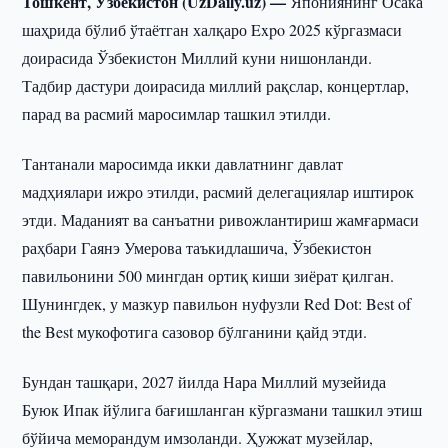
Тошкент, Ўзбекистон (UzDaily.uz) —
Япониянинг Осака
шаҳрида бўлиб ўтаётган халқаро Expo 2025 кўргазмаси
доирасида Ўзбекистон Миллий куни нишонланди.
Тадбир дастури доирасида миллий рақслар, концертлар,
парад ва расмий маросимлар ташкил этилди.
Тантанали маросимда икки давлатнинг давлат
мадҳиялари ижро этилди, расмий делегациялар иштирок
этди. Маданият ва санъатни ривожлантириш жамғармаси
раҳбари Гаянэ Умерова таъкидлашича, Ўзбекистон
павильонини 500 мингдан ортиқ киши зиёрат қилган.
Шунингдек, у мазкур павильон нуфузли Red Dot: Best of
the Best мукофотига сазовор бўлганини қайд этди.
Бундан ташқари, 2027 йилда Нара Миллий музейида
Буюк Ипак йўлига бағишланган кўргазмани ташкил этиш
бўйича меморандум имзоланди. Ҳужжат музейлар,