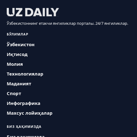
Ўзбекистоннинг етакчи янгиликлар порталы. 24/7 янгиликлар.
БЎЛИМЛАР
Ўзбекистон
Иқтисод
Молия
Технологиялар
Маданият
Спорт
Инфографика
Махсус лойиҳалар
БИЗ ҲАҚИМИЗДА
Биз ҳақимизда