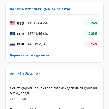
ВАЛЮТА КУРСЛАРИ (МБ, 07.08.2026)
USD
11915.64 сўм
↑ 0.24%
EUR
13749.46 сўм
↑ 0.23%
RUB
146.19 сўм
↓ 0.12%
Барча валюта курслари →
ЭНГ КЎП ЎҚИЛГАН
Сенат ҳарбий пенсиялар тўғрисидаги янги қонунни
маъқуллади
21:11 · 07/08