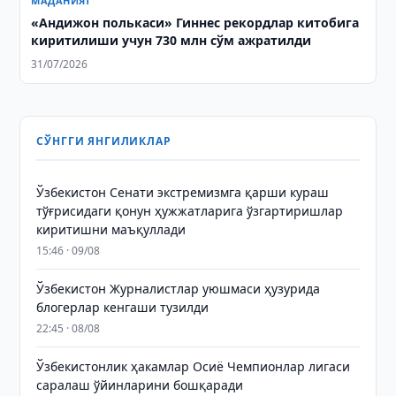
МАДАНИЯТ
«Андижон полькаси» Гиннес рекордлар китобига
киритилиши учун 730 млн сўм ажратилди
31/07/2026
СЎНГГИ ЯНГИЛИКЛАР
Ўзбекистон Сенати экстремизмга қарши кураш
тўғрисидаги қонун ҳужжатларига ўзгартиришлар
киритишни маъқуллади
15:46 · 09/08
Ўзбекистон Журналистлар уюшмаси ҳузурида
блогерлар кенгаши тузилди
22:45 · 08/08
Ўзбекистонлик ҳакамлар Осиё Чемпионлар лигаси
саралаш ўйинларини бошқаради