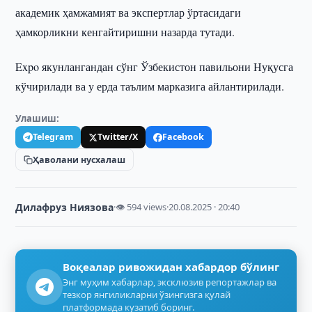
академик ҳамжамият ва экспертлар ўртасидаги
ҳамкорликни кенгайтиришни назарда тутади.
Expo якунлангандан сўнг Ўзбекистон павильони Нуқусга
кўчирилади ва у ерда таълим марказига айлантирилади.
Улашиш:
Telegram
Twitter/X
Facebook
Ҳаволани нусхалаш
Дилафруз Ниязова
·
👁 594 views
·
20.08.2025 · 20:40
Воқеалар ривожидан хабардор бўлинг
Энг муҳим хабарлар, эксклюзив репортажлар ва
тезкор янгиликларни ўзингизга қулай
платформада кузатиб боринг.