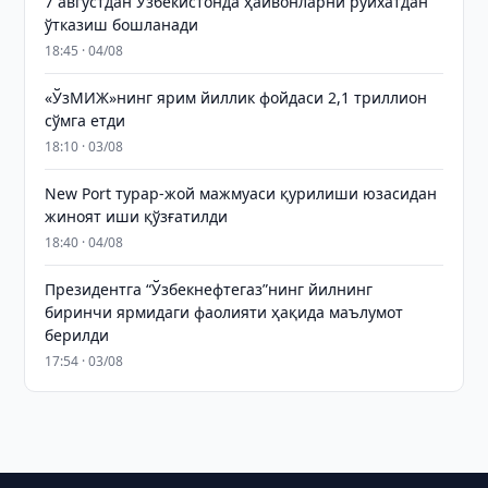
7 августдан Ўзбекистонда ҳайвонларни рўйхатдан
ўтказиш бошланади
18:45 · 04/08
«ЎзМИЖ»нинг ярим йиллик фойдаси 2,1 триллион
сўмга етди
18:10 · 03/08
New Port турар-жой мажмуаси қурилиши юзасидан
жиноят иши қўзғатилди
18:40 · 04/08
Президентга “Ўзбекнефтегаз”нинг йилнинг
биринчи ярмидаги фаолияти ҳақида маълумот
берилди
17:54 · 03/08