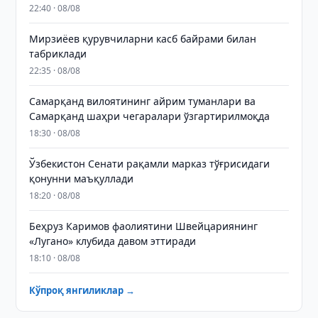
22:40 · 08/08
Мирзиёев қурувчиларни касб байрами билан
табриклади
22:35 · 08/08
Самарқанд вилоятининг айрим туманлари ва
Самарқанд шаҳри чегаралари ўзгартирилмоқда
18:30 · 08/08
Ўзбекистон Сенати рақамли марказ тўғрисидаги
қонунни маъқуллади
18:20 · 08/08
Беҳруз Каримов фаолиятини Швейцариянинг
«Лугано» клубида давом эттиради
18:10 · 08/08
Кўпроқ янгиликлар →