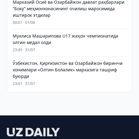
Марказий Осиё ва Озарбайжон давлат раҳбарлари
“Боку” меҳмонхонасининг очилиш маросимида
иштирок этдилар
00:01 · 01/08
Мухлиса Машарипова U17 жаҳон чемпионатида
олтин медал олди
23:45 · 31/07
Ўзбекистон, Қирғизистон ва Озарбайжон биринчи
хонимлари «Олтин Болалик» марказига ташриф
буюрди
23:01 · 31/07