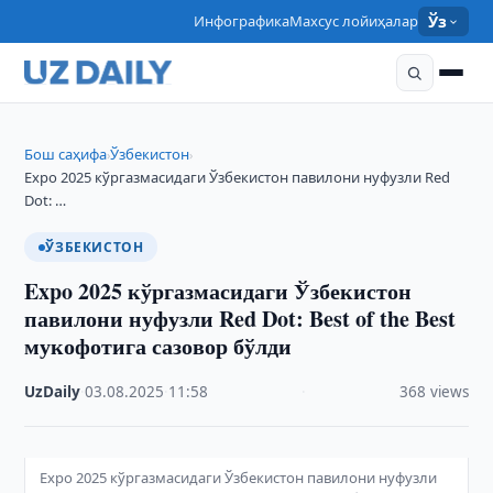
Инфографика
Махсус лойиҳалар
Ўз
Бош саҳифа
Ўзбекистон
›
›
Expo 2025 кўргазмасидаги Ўзбекистон павилони нуфузли Red
Dot: …
ЎЗБЕКИСТОН
Expo 2025 кўргазмасидаги Ўзбекистон
павилони нуфузли Red Dot: Best of the Best
мукофотига сазовор бўлди
UzDaily
·
03.08.2025
·
11:58
·
368 views
Expo 2025 кўргазмасидаги Ўзбекистон павилони нуфузли