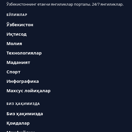
Ўзбекистоннинг етакчи янгиликлар порталы. 24/7 янгиликлар.
БЎЛИМЛАР
Ўзбекистон
Иқтисод
Молия
Технологиялар
Маданият
Спорт
Инфографика
Махсус лойиҳалар
БИЗ ҲАҚИМИЗДА
Биз ҳақимизда
Қоидалар