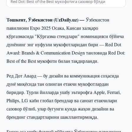
Red Dot: Best of the Best мукофотига сазовор бўлди
Тошкент, Ўзбекистон (UzDaily.uz) —
Ўзбекистон
павилиони Expo 2025 Осака, Кансаи халқаро
кўргазмасида "Кўргазма стендлари" номинацияси бўйича
дунёнинг энг нуфузли мукофотларидан бири — Red Dot
Award: Brands & Communication Design танловида Red Dot:
Best of the Best мукофоти билан тақдирланди.
Ред Дот Авард — бу дизайн ва коммуникация соҳасида
дунё миқёсида тан олинган етакчи мукофотлардан
биридир. Турли йилларда ушбу эътирофга Apple, Ferrari,
Philips, LG каби глобал брендлар ва саноат етакчилари
сазовор бўлиб, улар бугунги кунда жаҳон дизайни ва
брендинг стандартларини шакллантирмоқда.
Бугун эса ушбу фахрий рўйхатга Ўзбекистон павилиони