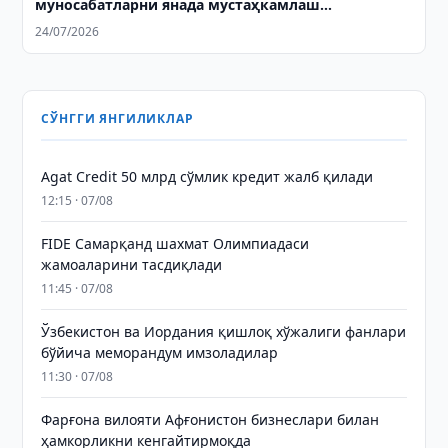
муносабатларни янада мустаҳкамлаш
масалаларини муҳокама қилдилар
24/07/2026
СЎНГГИ ЯНГИЛИКЛАР
Agat Credit 50 млрд сўмлик кредит жалб қилади
12:15 · 07/08
FIDE Самарқанд шахмат Олимпиадаси
жамоаларини тасдиқлади
11:45 · 07/08
Ўзбекистон ва Иордания қишлоқ хўжалиги фанлари
бўйича меморандум имзоладилар
11:30 · 07/08
Фарғона вилояти Афғонистон бизнеслари билан
ҳамкорликни кенгайтирмоқда