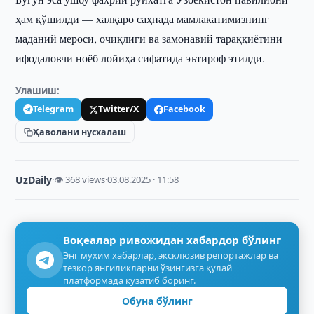
ҳам қўшилди — халқаро саҳнада мамлакатимизнинг
маданий мероси, очиқлиги ва замонавий тараққиётини
ифодаловчи ноёб лойиҳа сифатида эътироф этилди.
Улашиш:
Telegram
Twitter/X
Facebook
Ҳаволани нусхалаш
UzDaily
·
👁 368 views
·
03.08.2025 · 11:58
Воқеалар ривожидан хабардор бўлинг
Энг муҳим хабарлар, эксклюзив репортажлар ва
тезкор янгиликларни ўзингизга қулай
платформада кузатиб боринг.
Обуна бўлинг