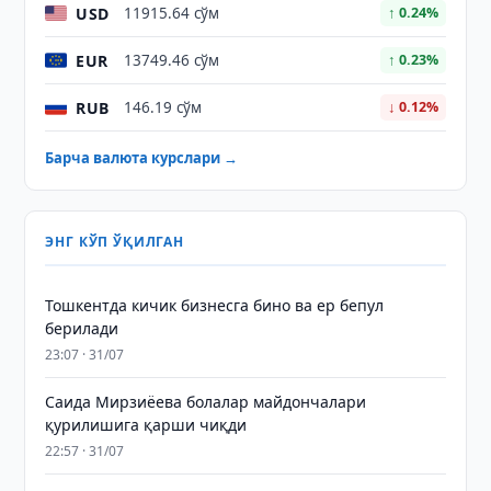
USD
11915.64 сўм
↑ 0.24%
EUR
13749.46 сўм
↑ 0.23%
RUB
146.19 сўм
↓ 0.12%
Барча валюта курслари →
ЭНГ КЎП ЎҚИЛГАН
Тошкентда кичик бизнесга бино ва ер бепул
берилади
23:07 · 31/07
Саида Мирзиёева болалар майдончалари
қурилишига қарши чиқди
22:57 · 31/07