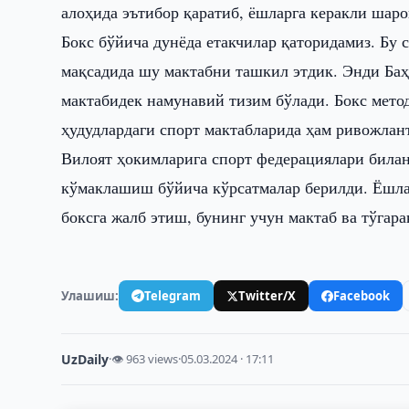
алоҳида эътибор қаратиб, ёшларга керакли шар
Бокс бўйича дунёда етакчилар қаторидамиз. Б
мақсадида шу мактабни ташкил этдик. Энди Ба
мактабидек намунавий тизим бўлади. Бокс метод
ҳудудлардаги спорт мактабларида ҳам ривожла
Вилоят ҳокимларига спорт федерациялари била
кўмаклашиш бўйича кўрсатмалар берилди. Ёшла
боксга жалб этиш, бунинг учун мактаб ва тўга
Улашиш:
Telegram
Twitter/X
Facebook
UzDaily
·
👁 963 views
·
05.03.2024 · 17:11