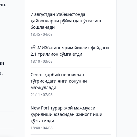
ли.
7 августдан Ўзбекистонда
ҳайвонларни рўйхатдан ўтказиш
бошланади
18:45 · 04/08
«ЎзМИЖ»нинг ярим йиллик фойдаси
2,1 триллион сўмга етди
18:10 · 03/08
ни
и.
Сенат ҳарбий пенсиялар
тўғрисидаги янги қонунни
маъқуллади
21:11 · 07/08
New Port турар-жой мажмуаси
қурилиши юзасидан жиноят иши
қўзғатилди
18:40 · 04/08