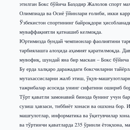
этилган Бокс бўйича Баҳодир Жалолов спорт ма
Олимпиада ва Осиё ўйинлари ғолиби, икки карр
Ўзбекистон спортининг байроқдори ҳисобланади
муваффақиятли қатнашиб келмоқда.
Юртимизда бундай чемпионлар фаолиятини тарғ
тарбиялашга алоҳида аҳамият қаратилмоқда. Да
мувофиқ, шундай яна бир маскан – Бокс бўйича
Бу ерда халқаро даражадаги боксчиларни тайёр
мутахассисларни жалб этиш, ўқув-машғулотларн
тажрибалар асосида унинг сифатини ошириб бо
Тўрт қаватли замонавий бинода бунинг учун бар
сузиш ҳавзаси, тиббиёт хонаси ва ошхона бор. 
машғулотлар, информатика ва ўқитувчилар хон
ва тўртинчи қаватларда 235 ўринли ётоқхона, м