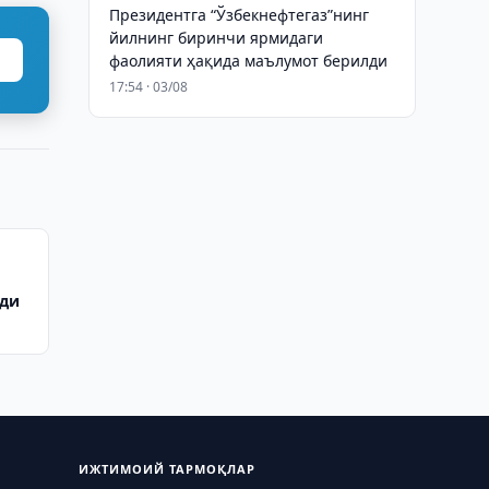
Президентга “Ўзбекнефтегаз”нинг
йилнинг биринчи ярмидаги
фаолияти ҳақида маълумот берилди
17:54 · 03/08
нди
ИЖТИМОИЙ ТАРМОҚЛАР