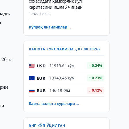
соҳасидаги ҳамкорлик йўл
харитасини ишлаб чиқади
нади.
17:45 · 08/08
а.
Кўпроқ янгиликлар →
ВАЛЮТА КУРСЛАРИ (МБ, 07.08.2026)
 26 та
USD
11915.64 сўм
↑ 0.24%
EUR
13749.46 сўм
↑ 0.23%
арни
RUB
146.19 сўм
↓ 0.12%
Барча валюта курслари →
ли
ЭНГ КЎП ЎҚИЛГАН