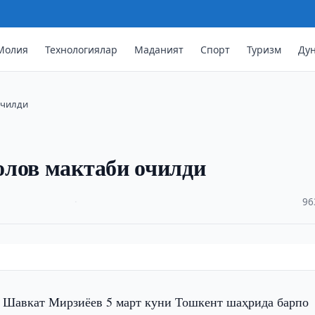
Молия
Технологиялар
Маданият
Спорт
Туризм
Ду
очилди
олов мактаби очилди
·
96
 Шавкат Мирзиёев 5 март куни Тошкент шаҳрида барпо