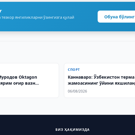
г
Обуна бўлинг
 тезкор янгиликларни ўзингизга қулай
СПОРТ
уродов Oktagon
Каннаваро: Ўзбекистон терма
 ярим оғир вазн
жамоасининг ўйини яхшила
и бўлди
06/08/2026
БИЗ ҲАҚИМИЗДА