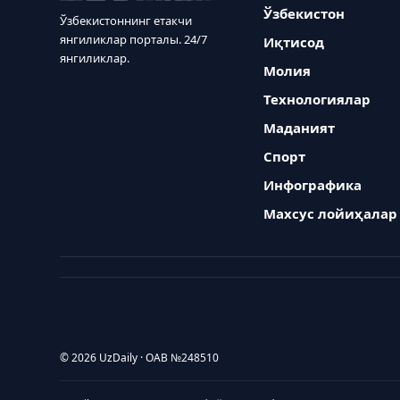
Ўзбекистон
Ўзбекистоннинг етакчи
янгиликлар порталы. 24/7
Иқтисод
янгиликлар.
Молия
Технологиялар
Маданият
Спорт
Инфографика
Махсус лойиҳалар
© 2026 UzDaily · ОАВ №248510