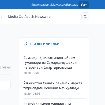
Инфографика
Махсус лойиҳалар
Ўз
нё
Media OutReach Newswire
СЎНГГИ ЯНГИЛИКЛАР
Самарқанд вилоятининг айрим
туманлари ва Самарқанд шаҳри
3 views
чегаралари ўзгартирилмоқда
18:30 · 08/08
Ўзбекистон Сенати рақамли марказ
тўғрисидаги қонунни маъқуллади
18:20 · 08/08
Беҳруз Каримов фаолиятини