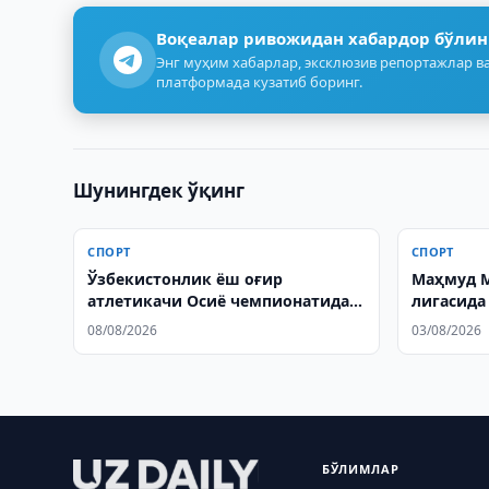
Воқеалар ривожидан хабардор бўлин
Энг муҳим хабарлар, эксклюзив репортажлар ва
платформада кузатиб боринг.
Шунингдек ўқинг
СПОРТ
СПОРТ
Ўзбекистонлик ёш оғир
Маҳмуд М
атлетикачи Осиё чемпионатида
лигасида
бронза олди
чемпион
08/08/2026
03/08/2026
БЎЛИМЛАР