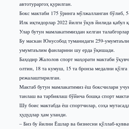
автотураргоҳ қурилган.
Бокс мактаби 175 ўринга мўлжалланган бўлиб, 5
Илк иқтидорлар 2022 йилги ўқув йилида қабул қ
Улар бутун мамлакатимиздан келган талабгорлар
Бу маскан Юнусобод туманидаги 259-умумтаъли
умумтаълим фанларини шу ерда ўқишади.
Баҳодир Жалолов спорт маҳорати мактаби ўқувч
олтин, 18 та кумуш, 15 та бронза медални қўлг
режалаштирилган.
Мактаб бутун мамлакатимиз ёш боксчилари учу
танлаш ва тарбиялаш бўйича бошқа спорт макта
Шу боис мактабда ёш спортчилар, соҳа мутасад
ҳудудлар ҳам уланди.
– Биз бу йилни Ёшлар ва бизнесни қўллаб-қувва