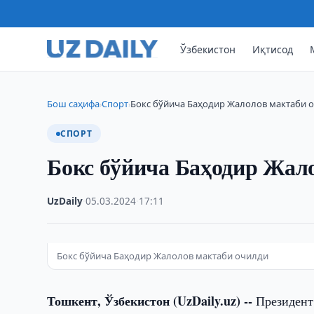
Ўзбекистон
Иқтисод
Бош саҳифа
Спорт
Бокс бўйича Баҳодир Жалолов мактаби 
›
›
СПОРТ
Бокс бўйича Баҳодир Жал
UzDaily
·
05.03.2024
·
17:11
Бокс бўйича Баҳодир Жалолов мактаби очилди
Тошкент, Ўзбекистон (UzDaily.uz) --
Президент