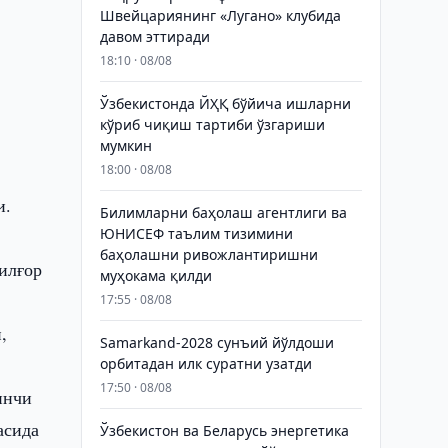
Швейцариянинг «Лугано» клубида
давом эттиради
18:10 · 08/08
Ўзбекистонда ЙҲҚ бўйича ишларни
кўриб чиқиш тартиби ўзгариши
мумкин
18:00 · 08/08
и.
Билимларни баҳолаш агентлиги ва
ЮНИСЕФ таълим тизимини
баҳолашни ривожлантиришни
илғор
муҳокама қилди
17:55 · 08/08
,
Samarkand-2028 сунъий йўлдоши
орбитадан илк суратни узатди
17:50 · 08/08
инчи
асида
Ўзбекистон ва Беларусь энергетика