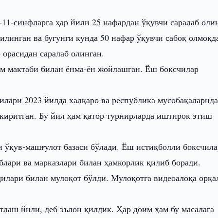
-11-синфларга ҳар йили 25 нафардан ўқувчи саралаб оли
илинган ва бугунги кунда 50 нафар ўқувчи сабоқ олмоқд
 орасидан саралаб олинган.
м мактаби билан ёнма-ён жойлашган. Ёш боксчилар
илари 2023 йилда халқаро ва республика мусобақаларида
а киритган. Бу йил ҳам қатор турнирларда иштирок этиш
н ўқув-машғулот базаси бўлади. Ёш истиқболли боксчил
блари ва марказлари билан ҳамкорлик қилиб боради.
дилари билан мулоқот бўлди. Мулоқотга видеоалоқа орқа
тлаш йили, деб эълон қилдик. Ҳар доим ҳам бу масалага