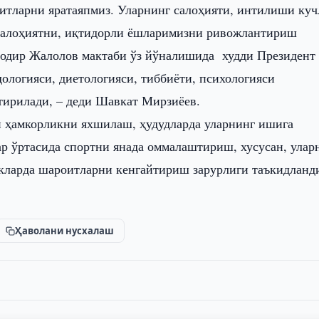
оитларни яратаяпмиз. Уларнинг салоҳияти, интилиши куч
у салоҳиятни, иқтидорли ёшларимизни ривожлантириш
ҳодир Жалолов мактаби ўз йўналишида худди Президент
ологияси, диетологияси, тиббиёти, психологияси
нтирилади, – деди Шавкат Мирзиёев.
н ҳамкорликни яхшилаш, ҳудудларда уларнинг ишига
р ўртасида спортни янада оммалаштириш, хусусан, улар
ракларда шароитларни кенгайтириш зарурлиги таъкидланд
Ҳаволани нусхалаш