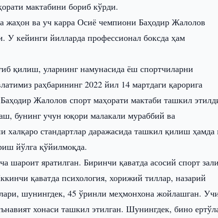
ҳорати мактабини бориб кўрди.
а жаҳон ва уч карра Осиё чемпиони Баҳодир Жалолов
. У кейинги йилларда профессионал боксда ҳам
иб қилиш, уларнинг намунасида ёш спортчиларни
влатимиз раҳбарининг 2022 йил 14 мартдаги қарорига
 Баҳодир Жалолов спорт маҳорати мактаби ташкил этилд
лаш, бунинг учун юқори малакали мураббий ва
и халқаро стандартлар даражасида ташкил қилиш ҳамда 
риш йўлга қўйилмоқда.
ча шароит яратилган. Биринчи қаватда асосий спорт зали
Иккинчи қаватда психология, хорижий тиллар, назарий
алари, шунингдек, 45 ўринли меҳмонхона жойлашган. Уч
аънавият хонаси ташкил этилган. Шунингдек, бино ертўл