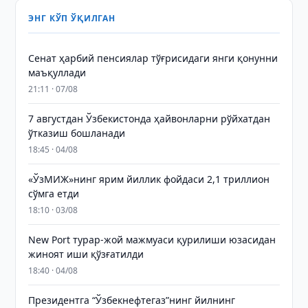
ЭНГ КЎП ЎҚИЛГАН
Сенат ҳарбий пенсиялар тўғрисидаги янги қонунни
маъқуллади
21:11 · 07/08
7 августдан Ўзбекистонда ҳайвонларни рўйхатдан
ўтказиш бошланади
18:45 · 04/08
«ЎзМИЖ»нинг ярим йиллик фойдаси 2,1 триллион
сўмга етди
18:10 · 03/08
New Port турар-жой мажмуаси қурилиши юзасидан
жиноят иши қўзғатилди
18:40 · 04/08
Президентга “Ўзбекнефтегаз”нинг йилнинг