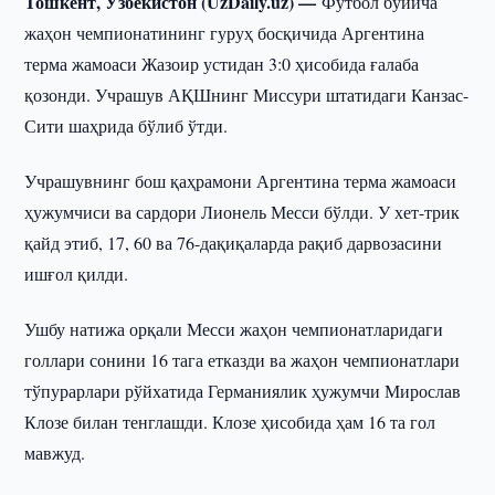
Тошкент, Ўзбекистон (UzDaily.uz) —
Футбол бўйича
жаҳон чемпионатининг гуруҳ босқичида Аргентина
терма жамоаси Жазоир устидан 3:0 ҳисобида ғалаба
қозонди. Учрашув АҚШнинг Миссури штатидаги Канзас-
Сити шаҳрида бўлиб ўтди.
Учрашувнинг бош қаҳрамони Аргентина терма жамоаси
ҳужумчиси ва сардори Лионель Месси бўлди. У хет-трик
қайд этиб, 17, 60 ва 76-дақиқаларда рақиб дарвозасини
ишғол қилди.
Ушбу натижа орқали Месси жаҳон чемпионатларидаги
голлари сонини 16 тага етказди ва жаҳон чемпионатлари
тўпурарлари рўйхатида Германиялик ҳужумчи Мирослав
Клозе билан тенглашди. Клозе ҳисобида ҳам 16 та гол
мавжуд.