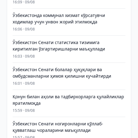
16:09 · 09/08
Ўзбекистонда коммунал хизмат кўрсатувчи
ходимлар учун унвон жорий этилмоқда
16:06 · 09/08
Ўзбекистон Сенати статистика тизимига
киритилган ўзгартиришларни маъқуллади
16:03 · 09/08
Ўзбекистон Сенати болалар ҳуқуқлари ва
омбудсманларни ҳимоя қилишни кучайтирди
16:01 · 09/08
Қонун билан аҳоли ва тадбиркорларга қулайликлар
яратилмоқда
15:59 · 09/08
Ўзбекистон Сенати ногиронларни қўллаб-
қувватлаш чораларини маъқуллади
15:57 · 09/08