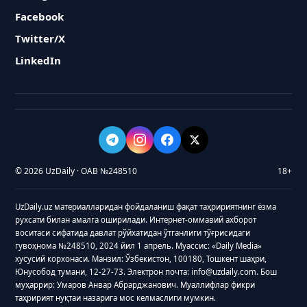
Facebook
Twitter/X
LinkedIn
© 2026 UzDaily · ОАВ №248510
18+
UzDaily.uz материалларидан фойдаланиш фақат таҳририятнинг ёзма
рухсати билан амалга оширилади. Интернет-оммавий ахборот
воситаси сифатида давлат рўйхатидан ўтганлиги тўғрисидаги
гувоҳнома №248510, 2024 йил 1 апрель. Муассис: «Daily Media»
хусусий корхонаси. Манзил: Ўзбекистон, 100180, Тошкент шаҳри,
Юнусобод тумани, 12-27-73. Электрон почта: info@uzdaily.com. Бош
муҳаррир: Умаров Анвар Абрарджанович. Муаллифлар фикри
таҳририят нуқтаи назарига мос келмаслиги мумкин.