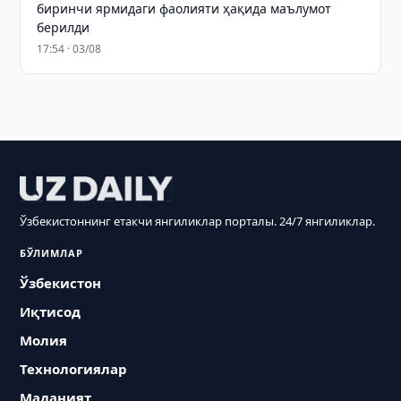
биринчи ярмидаги фаолияти ҳақида маълумот
берилди
17:54 · 03/08
Ўзбекистоннинг етакчи янгиликлар порталы. 24/7 янгиликлар.
БЎЛИМЛАР
Ўзбекистон
Иқтисод
Молия
Технологиялар
Маданият