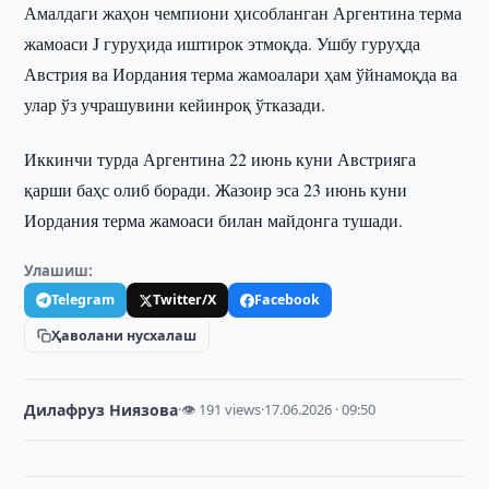
Амалдаги жаҳон чемпиони ҳисобланган Аргентина терма
жамоаси J гуруҳида иштирок этмоқда. Ушбу гуруҳда
Австрия ва Иордания терма жамоалари ҳам ўйнамоқда ва
улар ўз учрашувини кейинроқ ўтказади.
Иккинчи турда Аргентина 22 июнь куни Австрияга
қарши баҳс олиб боради. Жазоир эса 23 июнь куни
Иордания терма жамоаси билан майдонга тушади.
Улашиш:
Telegram
Twitter/X
Facebook
Ҳаволани нусхалаш
Дилафруз Ниязова
·
👁 191 views
·
17.06.2026 · 09:50