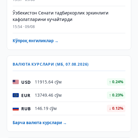
Ўзбекистон Сенати тадбиркорлик эркинлиги
кафолатларини кучайтирди
15:54 · 09/08
Кўпроқ янгиликлар →
ВАЛЮТА КУРСЛАРИ (МБ, 07.08.2026)
USD
11915.64 сўм
↑ 0.24%
EUR
13749.46 сўм
↑ 0.23%
RUB
146.19 сўм
↓ 0.12%
Барча валюта курслари →