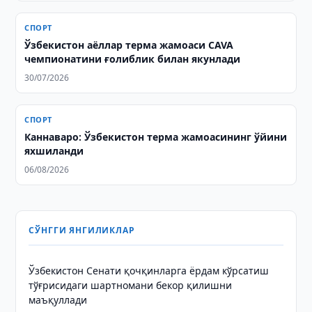
СПОРТ
Ўзбекистон аёллар терма жамоаси CAVA
чемпионатини ғолиблик билан якунлади
30/07/2026
СПОРТ
Каннаваро: Ўзбекистон терма жамоасининг ўйини
яхшиланди
06/08/2026
СЎНГГИ ЯНГИЛИКЛАР
Ўзбекистон Сенати қочқинларга ёрдам кўрсатиш
тўғрисидаги шартномани бекор қилишни
маъқуллади