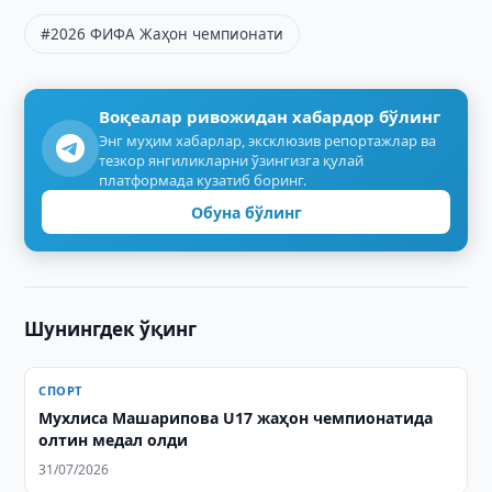
#2026 ФИФА Жаҳон чемпионати
Воқеалар ривожидан хабардор бўлинг
Энг муҳим хабарлар, эксклюзив репортажлар ва
тезкор янгиликларни ўзингизга қулай
платформада кузатиб боринг.
Обуна бўлинг
Шунингдек ўқинг
СПОРТ
Мухлиса Машарипова U17 жаҳон чемпионатида
олтин медал олди
31/07/2026