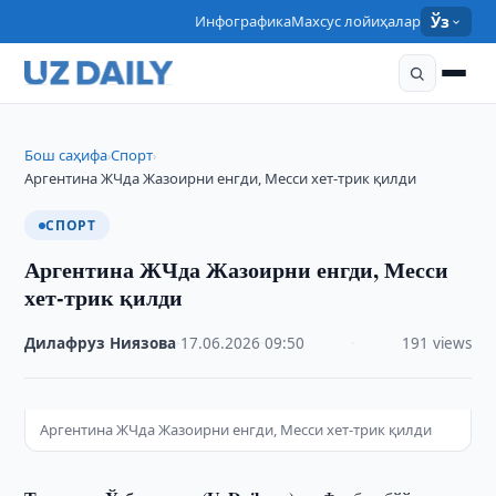
Инфографика
Махсус лойиҳалар
Ўз
Бош саҳифа
Спорт
›
›
Аргентина ЖЧда Жазоирни енгди, Месси хет-трик қилди
СПОРТ
Аргентина ЖЧда Жазоирни енгди, Месси
хет-трик қилди
Дилафруз Ниязова
·
17.06.2026
·
09:50
·
191 views
Аргентина ЖЧда Жазоирни енгди, Месси хет-трик қилди