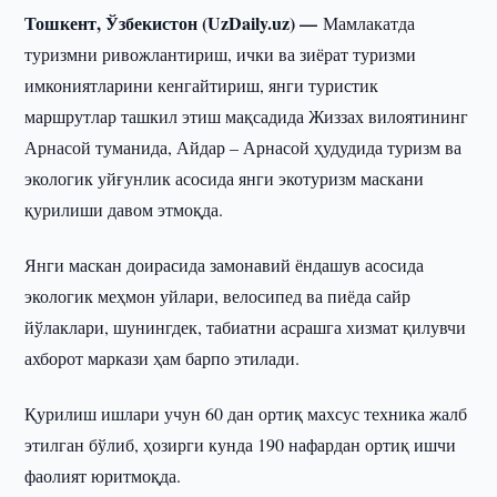
Тошкент, Ўзбекистон (UzDaily.uz) —
Мамлакатда
туризмни ривожлантириш, ички ва зиёрат туризми
имкониятларини кенгайтириш, янги туристик
маршрутлар ташкил этиш мақсадида Жиззах вилоятининг
Арнасой туманида, Айдар – Арнасой ҳудудида туризм ва
экологик уйғунлик асосида янги экотуризм маскани
қурилиши давом этмоқда.
Янги маскан доирасида замонавий ёндашув асосида
экологик меҳмон уйлари, велосипед ва пиёда сайр
йўлаклари, шунингдек, табиатни асрашга хизмат қилувчи
ахборот маркази ҳам барпо этилади.
Қурилиш ишлари учун 60 дан ортиқ махсус техника жалб
этилган бўлиб, ҳозирги кунда 190 нафардан ортиқ ишчи
фаолият юритмоқда.