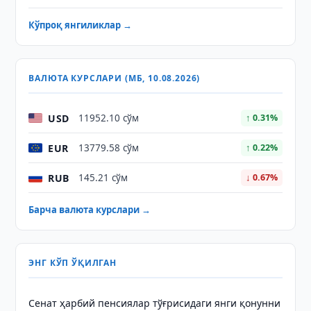
Кўпроқ янгиликлар →
ВАЛЮТА КУРСЛАРИ (МБ, 10.08.2026)
USD
11952.10 сўм
↑ 0.31%
EUR
13779.58 сўм
↑ 0.22%
RUB
145.21 сўм
↓ 0.67%
Барча валюта курслари →
ЭНГ КЎП ЎҚИЛГАН
Сенат ҳарбий пенсиялар тўғрисидаги янги қонунни