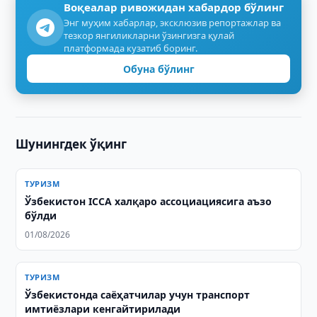
Воқеалар ривожидан хабардор бўлинг
Энг муҳим хабарлар, эксклюзив репортажлар ва
тезкор янгиликларни ўзингизга қулай
платформада кузатиб боринг.
Обуна бўлинг
Шунингдек ўқинг
ТУРИЗМ
Ўзбекистон ICCA халқаро ассоциациясига аъзо
бўлди
01/08/2026
ТУРИЗМ
Ўзбекистонда саёҳатчилар учун транспорт
имтиёзлари кенгайтирилади