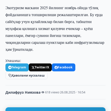
Экотуризм маскани 2025 йилнинг ноябрь ойида тўлиқ
фойдаланишга топширилиши режалаштирилган. Бу ерда
сайёҳлар учун қулайликлар билан бирга, табиатни
муҳофаза қилишга хизмат қилувчи ечимлар – қуёш
панеллари, ёмғир сувини йиғиш тизимлари,
чиқиндиларни саралаш пунктлари каби инфратузилмалар
ҳам ўрнатилади.
Улашиш:
Telegram
Twitter/X
Facebook
Ҳаволани нусхалаш
Дилафруз Ниязова
·
👁 618 views
·
26.08.2025 · 16:54