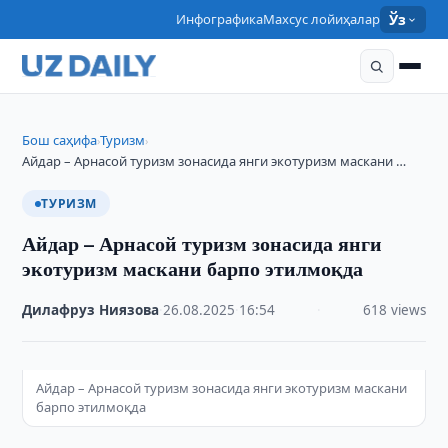
Инфографика
Махсус лойиҳалар
Ўз
Бош саҳифа
Туризм
›
›
Айдар – Арнасой туризм зонасида янги экотуризм маскани …
ТУРИЗМ
Айдар – Арнасой туризм зонасида янги
экотуризм маскани барпо этилмоқда
Дилафруз Ниязова
·
26.08.2025
·
16:54
·
618 views
Айдар – Арнасой туризм зонасида янги экотуризм маскани
барпо этилмоқда