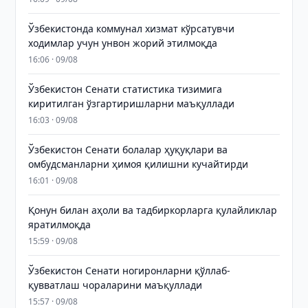
Ўзбекистонда коммунал хизмат кўрсатувчи
ходимлар учун унвон жорий этилмоқда
16:06 · 09/08
Ўзбекистон Сенати статистика тизимига
киритилган ўзгартиришларни маъқуллади
16:03 · 09/08
Ўзбекистон Сенати болалар ҳуқуқлари ва
омбудсманларни ҳимоя қилишни кучайтирди
16:01 · 09/08
Қонун билан аҳоли ва тадбиркорларга қулайликлар
яратилмоқда
15:59 · 09/08
Ўзбекистон Сенати ногиронларни қўллаб-
қувватлаш чораларини маъқуллади
15:57 · 09/08