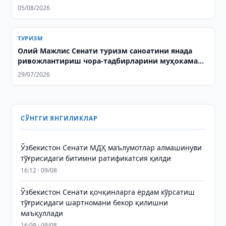
05/08/2026
ТУРИЗМ
Олий Мажлис Сенати туризм саноатини янада
ривожлантириш чора-тадбирларини муҳокама
қилди
29/07/2026
СЎНГГИ ЯНГИЛИКЛАР
Ўзбекистон Сенати МДҲ маълумотлар алмашинуви
тўғрисидаги битимни ратификатсия қилди
16:12 · 09/08
Ўзбекистон Сенати қочқинларга ёрдам кўрсатиш
тўғрисидаги шартномани бекор қилишни
маъқуллади
16:09 · 09/08