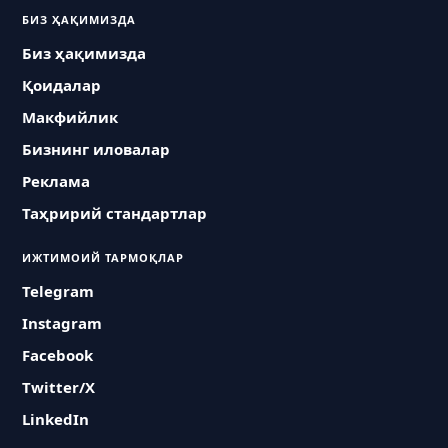
БИЗ ҲАҚИМИЗДА
Биз ҳақимизда
Қоидалар
Макфийлик
Бизнинг иловалар
Реклама
Таҳририй стандартлар
ИЖТИМОИЙ ТАРМОҚЛАР
Telegram
Instagram
Facebook
Twitter/X
LinkedIn