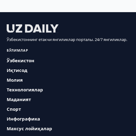
Ўзбекистоннинг етакчи янгиликлар порталы. 24/7 янгиликлар.
БЎЛИМЛАР
Ўзбекистон
Иқтисод
Молия
Технологиялар
Маданият
Спорт
Инфографика
Махсус лойиҳалар