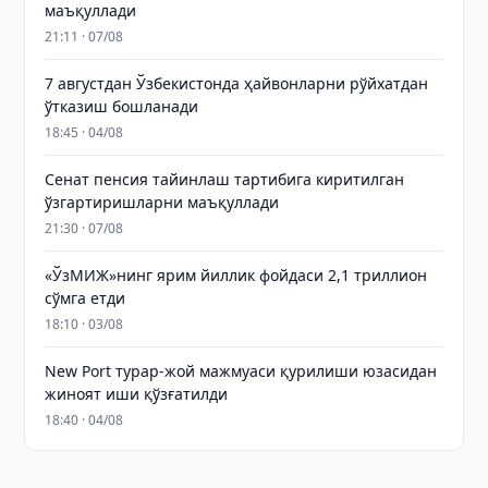
маъқуллади
21:11 · 07/08
7 августдан Ўзбекистонда ҳайвонларни рўйхатдан
ўтказиш бошланади
18:45 · 04/08
Сенат пенсия тайинлаш тартибига киритилган
ўзгартиришларни маъқуллади
21:30 · 07/08
«ЎзМИЖ»нинг ярим йиллик фойдаси 2,1 триллион
сўмга етди
18:10 · 03/08
New Port турар-жой мажмуаси қурилиши юзасидан
жиноят иши қўзғатилди
18:40 · 04/08